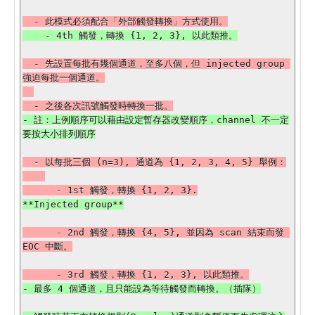
  - 先設置每批有幾個通道，至多八個，但 injected group 
強迫每批一個通道。

- 註：上例順序可以藉由設定暫存器改變順序，channel 不一定
  - 以每批三個 (n=3), 通道為 {1, 2, 3, 4, 5} 舉例：

      - 2nd 觸發，轉換 {4, 5}, 並因為 scan 結束而發 