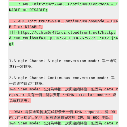
    * ADC_InitStruct->ADC_ContinuousConvMode = E
  - ADC_InitStruct->ADC_ContinuousConvMode = ENA
![](https://dchtm6r471mui.cloudfront.net/hackpa
d.com_zDGlbVKfA1D_p.84729_1383626797723_jus2.jpe
1.Single Channel Single conversion mode: 單一通道
2.Single Channel Continuous conversion mode: 單
3&4.Scan mode: 也分為轉換一次與連續轉換，但因為 data r
egister 只有一個，所以要用 **DMA circular mode** 避
- DMA: 每個通道轉換完成都發出一個 DMA request, 將 DR 
3&4.Scan mode: 也分為轉換一次與連續轉換，但因為 data r