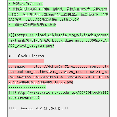
* 啟動DAC的第n bit

* 將輸入的訊號與DAC的輸出做比較，若輸入訊號較大，則設定輸
出的第n bit為HIGH，並保留DAC上面的設定，反之若較小，清除
DAC的第n bit，ADC輸出的第n bit設為LOW

* 由這一個狀態迭代至LSB為止

![](https://upload.wikimedia.org/wikipedia/commo
ns/thumb/6/61/SA_ADC_block_diagram.png/300px-SA_
ADC_block_diagram.png)

=================

.. image:: https://dchtm6r471mui.cloudfront.net/
hackpad.com_zDGlbVKfA1D_p.84729_1383311801212_%E
8%9E%A2%E5%B9%95%E5%BF%AB%E7%85%A7%202013-11-01%
------------------

![](http://wiki.csie.ncku.edu.tw/ADC%20Block%20D
**1.  Analog MUX 類比多工器：**
