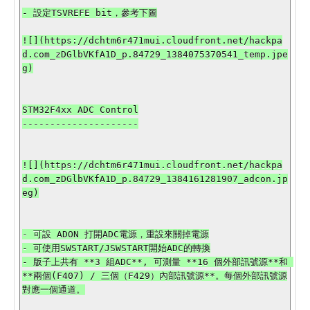
- 設定TSVREFE bit，參考下圖

![](https://dchtm6r471mui.cloudfront.net/hackpa
d.com_zDGlbVKfA1D_p.84729_1384075370541_temp.jpe
g)

STM32F4xx ADC Control

---------------------

![](https://dchtm6r471mui.cloudfront.net/hackpa
d.com_zDGlbVKfA1D_p.84729_1384161281907_adcon.jp
eg)

- 可設 ADON 打開ADC電源，重設來關掉電源

- 可使用SWSTART/JSWSTART開始ADC的轉換

- 版子上共有 **3 組ADC**, 可測量 **16 個外部訊號源**和 
**兩個(F407) / 三個（F429）內部訊號源**。每個外部訊號源
對應一個通道。
