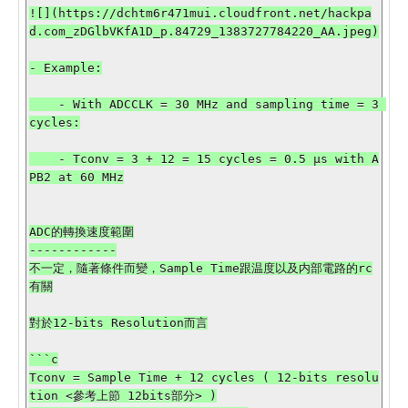
![](https://dchtm6r471mui.cloudfront.net/hackpa
d.com_zDGlbVKfA1D_p.84729_1383727784220_AA.jpeg)

- Example:

    - With ADCCLK = 30 MHz and sampling time = 3 
cycles:

    - Tconv = 3 + 12 = 15 cycles = 0.5 µs with A
PB2 at 60 MHz

ADC的轉換速度範圍

------------

不一定，隨著條件而變，Sample Time跟温度以及内部電路的rc
有關

對於12-bits Resolution而言

```c

Tconv = Sample Time + 12 cycles ( 12-bits resolu
tion <參考上節 12bits部分> )
