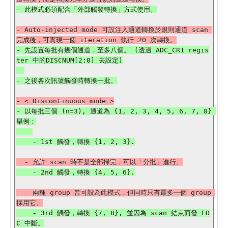
- Auto-injected mode 可設注入通道轉換於規則通道 scan 
- 先設置每批有幾個通道，至多八個。 (透過 ADC_CR1 regis
ter 中的DISCNUM[2:0] 去設定)

- 以每批三個 (n=3), 通道為 {1, 2, 3, 4, 5, 6, 7, 8} 
舉例：

  - 兩種 group 皆可設為此模式，但同時只有最多一個 group 
    - 3rd 觸發，轉換 {7, 8}, 並因為 scan 結束而發 EO