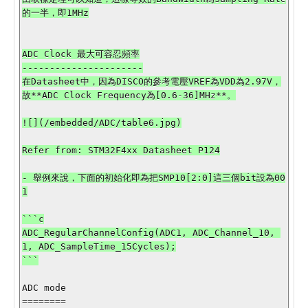
的一半，即1MHz

ADC Clock 最大可容忍頻率

----------------------

在Datasheet中，因為DISCO的參考電壓VREF為VDD為2.97V，
故**ADC Clock Frequency為[0.6-36]MHz**。

![](/embedded/ADC/table6.jpg)

Refer from: STM32F4xx Datasheet P124

- 舉例來說，下面的初始化即為把SMP10[2:0]這三個bit設為00
1

```c

ADC_RegularChannelConfig(ADC1, ADC_Channel_10, 
1, ADC_SampleTime_15Cycles);

```

ADC mode

========
