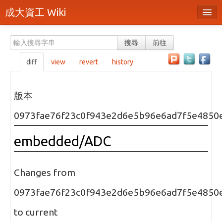
成大資工 Wiki
所有頁面
搜尋
前往
分類
diff
view
revert
history
隨機頁面
最近活動
版本
上傳檔案
0973fae76f23c0f943e2d6e5b96e6ad7f5e4850
本頁面
embedded/ADC
頁面原始檔
可列印版本
Changes from
刪除本頁
0973fae76f23c0f943e2d6e5b96e6ad7f5e4850
to current
登入 / 註冊帳號