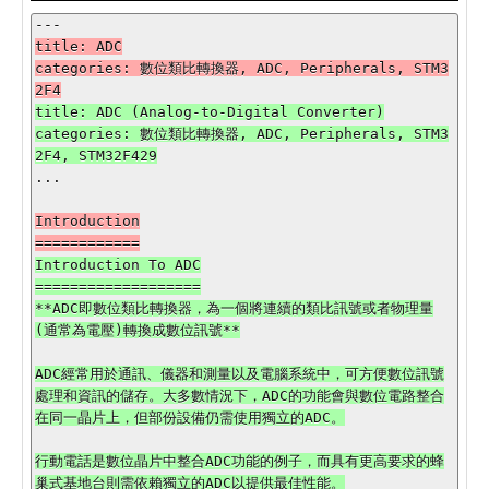
title: ADC

categories: 數位類比轉換器, ADC, Peripherals, STM3
title: ADC (Analog-to-Digital Converter)

categories: 數位類比轉換器, ADC, Peripherals, STM3
...

Introduction

Introduction To ADC

===================

**ADC即數位類比轉換器，為一個將連續的類比訊號或者物理量
(通常為電壓)轉換成數位訊號**

ADC經常用於通訊、儀器和測量以及電腦系統中，可方便數位訊號
處理和資訊的儲存。大多數情況下，ADC的功能會與數位電路整合
在同一晶片上，但部份設備仍需使用獨立的ADC。

行動電話是數位晶片中整合ADC功能的例子，而具有更高要求的蜂
巢式基地台則需依賴獨立的ADC以提供最佳性能。
