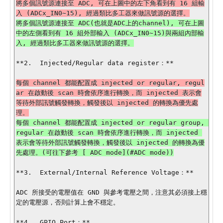
將多個訊號源連接至 ADC, 可在上圖中的左下角看到有 16 組輸
將多個訊號源連接至 ADC(也就是ADC上的channel), 可在上圖
中的左側看到有 16 組外部輸入 (ADCx_IN0~15)與兩組內部輸
**2.  Injected/Regular data register：**

每個 channel 都能配置成 injected or regular, regul
ar 在啟動後 scan 時會依序進行轉換，而 injected 表示會
等待外部訊號觸發轉換，觸發後以 injected 的轉換為優先處
每個 channel 都能配置成 injected or regular group, 
regular 在啟動後 scan 時會依序進行轉換，而 injected 
表示會等待外部訊號觸發轉換，觸發後以 injected 的轉換為優
**3.  External/Internal Reference Voltage：**

ADC 所接受的電壓值在 GND 與參考電壓之間，注意其必須接上穩
定的電壓源，否則計算上會不穩定。

**4.  GPIO Port：**
