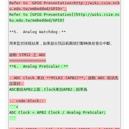
Refer to `GPIO Presentation<http://wiki.csie.nck
Refer to [GPIO Presentation](http://wiki.csie.nc
**5.  Analog Watchdog：**

用來監控採樣結果，如果超出預設範圍就打斷轉換並發出中斷。

啟動 STM32 之 ADC

- ADC clock 來自 **PCLK2 (APB2)**, 啟動 ADC 前須先
```c

ADC Clock = APB2 Clock / Analog PreScalar;
