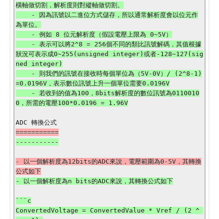
橫軸做切割，解析度則對縱軸做切割。

    - 因為訊號以二進位方式儲存，所以通常解析度會以位元作
為單位。

    - 例如 8 位元解析度（假設電壓上限為 0~5V）

    - 表示可以將2^8 = 256個不同的類比訊號解碼，其值根據
狀況可表示成0~255(unsigned integer)或者-128~127(sig
ned integer)

    - 則我們的訊號在接收時每個單位為（5V-0V）/ (2^8-1)
=0.0196V，表示數位訊號上升一個單位需要0.0196V

    - 若收到的值為100，8bits解析度的數位訊號為0110010
- 以一個解析度為12bits的ADC來說，電壓範圍為0-5V，其轉換
```c

ConvertedVoltage = ConvertedValue * Vref / (2 ^ 