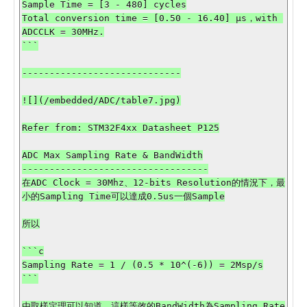
Sample Time = [3 - 480] cycles

Total conversion time = [0.50 - 16.40] µs，with 
ADCCLK = 30MHz.

```

-----------------------------

![](/embedded/ADC/table7.jpg)

Refer from: STM32F4xx Datasheet P125

ADC Max Sampling Rate & BandWidth

----------------------------------

在ADC Clock = 30Mhz、12-bits Resolution的情況下，最
小的Sampling Time可以達成0.5us一個Sample

所以

```c

Sampling Rate = 1 / (0.5 * 10^(-6)) = 2Msp/s

```

由取樣定理可以知道，這樣等效的BandWidth為Sampling Rate