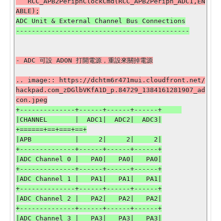
   RCC_APB2PeriphClockCmd(RCC_APB2Periph_ADC1,EN
ADC Unit & External Channel Bus Connections

.. image:: https://dchtm6r471mui.cloudfront.net/
hackpad.com_zDGlbVKfA1D_p.84729_1384161281907_ad
+--------------+------+------+------+     

|CHANNEL       |  ADC1|  ADC2|  ADC3|

+======+==+===+==+

|APB           |     2|     2|     2|

+--------------+------+------+------+

|ADC Channel 0 |   PA0|   PA0|   PA0|

+--------------+------+------+------+

|ADC Channel 1 |   PA1|   PA1|   PA1|

+--------------+------+------+------+

|ADC Channel 2 |   PA2|   PA2|   PA2|

+--------------+------+------+------+

|ADC Channel 3 |   PA3|   PA3|   PA3|
