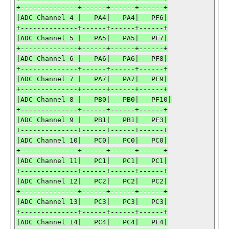
+--------------+------+------+------+

|ADC Channel 4 |   PA4|   PA4|   PF6|

+--------------+------+------+------+

|ADC Channel 5 |   PA5|   PA5|   PF7|

+--------------+------+------+------+

|ADC Channel 6 |   PA6|   PA6|   PF8|

+--------------+------+------+------+

|ADC Channel 7 |   PA7|   PA7|   PF9|

+--------------+------+------+------+

|ADC Channel 8 |   PB0|   PB0|   PF10|

+--------------+------+------+------+

|ADC Channel 9 |   PB1|   PB1|   PF3|

+--------------+------+------+------+

|ADC Channel 10|   PC0|   PC0|   PC0|

+--------------+------+------+------+

|ADC Channel 11|   PC1|   PC1|   PC1|

+--------------+------+------+------+

|ADC Channel 12|   PC2|   PC2|   PC2|

+--------------+------+------+------+

|ADC Channel 13|   PC3|   PC3|   PC3|

+--------------+------+------+------+

|ADC Channel 14|   PC4|   PC4|   PF4|
