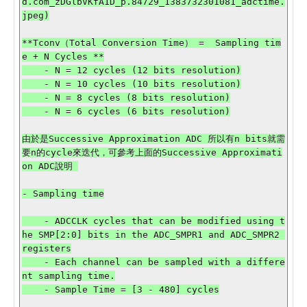
d.com_zDGlbVKfA1D_p.84729_1383732301081_adctime.
**Tconv（Total Conversion Time） =  Sampling tim
e + N Cycles **

    - N = 12 cycles (12 bits resolution)

    - N = 10 cycles (10 bits resolution)

    - N = 8 cycles (8 bits resolution)

    - N = 6 cycles (6 bits resolution)

由於是Successive Approximation ADC 所以有n bits就需
要n的cycle來迭代，可參考上面的Successive Approximati
on ADC說明 

- Sampling time

    - ADCCLK cycles that can be modified using t
he SMP[2:0] bits in the ADC_SMPR1 and ADC_SMPR2 
registers

    - Each channel can be sampled with a differe
nt sampling time.

    - Sample Time = [3 - 480] cycles
