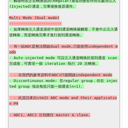
- 觸發時若正在轉換規則(Regular)通道則會暫停而先處理注入
Multi Mode (Dual mode)

- 如果轉換注入通道過程中規則通道轉換被觸發，不會中止注入通
- 有一組ADC是無法開啟dual mode,只能使用independent m
- Auto-injected mode 可設注入通道轉換於規則通道 scan 
- Discontinuous mode: 見regular group，但在 injec
  - 此資訊來自stm32 ADC mode and their applicatio