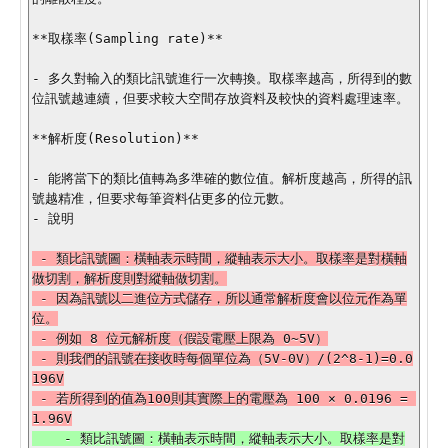
**取樣率(Sampling rate)**

- 多久對輸入的類比訊號進行一次轉換。取樣率越高，所得到的數
位訊號越連續，但要求較大空間存放資料及較快的資料處理速率。

**解析度(Resolution)**

- 能將當下的類比值轉為多準確的數位值。解析度越高，所得的訊
號越精准，但要求每筆資料佔更多的位元數。

 - 類比訊號圖：橫軸表示時間，縱軸表示大小。取樣率是對橫軸
做切割，解析度則對縱軸做切割。

 - 因為訊號以二進位方式儲存，所以通常解析度會以位元作為單
位。

 - 例如 8 位元解析度（假設電壓上限為 0~5V）

 - 則我們的訊號在接收時每個單位為（5V-0V）/(2^8-1)=0.0
196V

 - 若所得到的值為100則其實際上的電壓為 100 × 0.0196 = 
    - 類比訊號圖：橫軸表示時間，縱軸表示大小。取樣率是對