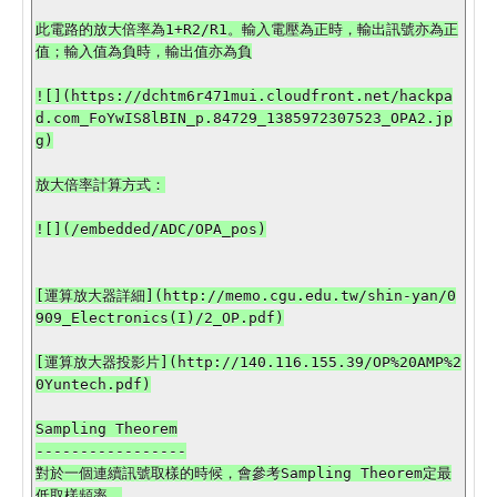
此電路的放大倍率為1+R2/R1。輸入電壓為正時，輸出訊號亦為正
值；輸入值為負時，輸出值亦為負

![](https://dchtm6r471mui.cloudfront.net/hackpa
d.com_FoYwIS8lBIN_p.84729_1385972307523_OPA2.jp
g)

放大倍率計算方式：

![](/embedded/ADC/OPA_pos)

[運算放大器詳細](http://memo.cgu.edu.tw/shin-yan/0
909_Electronics(I)/2_OP.pdf)

[運算放大器投影片](http://140.116.155.39/OP%20AMP%2
0Yuntech.pdf)

Sampling Theorem

-----------------

對於一個連續訊號取樣的時候，會參考Sampling Theorem定最
低取樣頻率。
