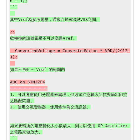
n - 1);

```

  ConvertedVoltage = ConvertedValue * VDD/(2^12-
1);

ADC on STM32F4

1. 可以考慮使用分壓器來處理，但必須注意輸入阻抗與輸出阻抗
之匹配問題。

2. 使用交流變壓器，使用條件為交流訊號。

如果要轉換的電壓變化太小欲放大，則可以使用 OP Amplifier 
之電路來做放大。

```
