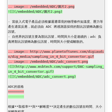
- 當嵌入式電子產品必須根據週遭環境的物理條件如溫度、壓力等
產生適當反應，就必須由 ADC 將感測器採得的類比訊號轉為數位
訊號。

- 自然界的訊號主要為類比訊號，時間與大小是連續的；adc 負
責將類比訊號轉為數位訊號，時間與大小變成離散的。

.. image:: http://www.planetoftunes.com/digiaudi
o/dig_media/sampling_in_4_bit_convertor.gif

![](http://www.msbtech.com/support/DAC-sampling_
in_4_bit_convertor.gif)

根據**取樣率**與**解晰度**決定產生的數位訊號在時間、大小
的離散程度。
