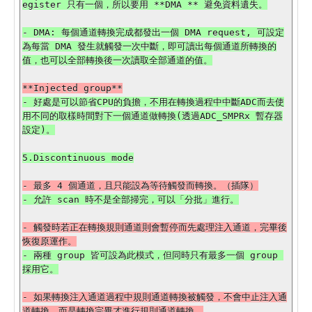
- DMA: 每個通道轉換完成都發出一個 DMA request, 可設定
為每當 DMA 發生就觸發一次中斷，即可讀出每個通道所轉換的
- 好處是可以節省CPU的負擔，不用在轉換過程中中斷ADC而去使
用不同的取樣時間對下一個通道做轉換(透過ADC_SMPRx 暫存器
- 觸發時若正在轉換規則通道則會暫停而先處理注入通道，完畢後
- 兩種 group 皆可設為此模式，但同時只有最多一個 group 
- 如果轉換注入通道過程中規則通道轉換被觸發，不會中止注入通