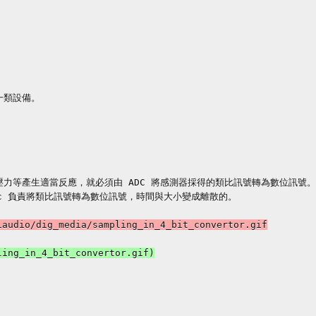
類設備。

力等產生適當反應，就必須由 ADC 將感測器採得的類比訊號轉為數位訊號。

c 負責將類比訊號轉為數位訊號，時間與大小變成離散的。

audio/dig_media/sampling_in_4_bit_convertor.gif

ing_in_4_bit_convertor.gif)
