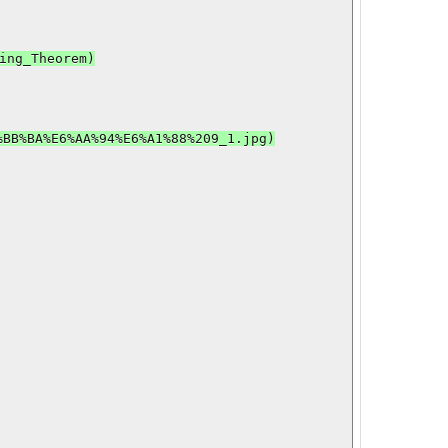
ng_Theorem)

BB%BA%E6%AA%94%E6%A1%88%209_1.jpg)
