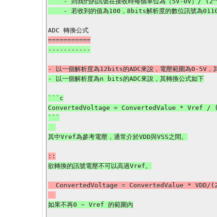
    - 則我們的訊號在接收時每個單位為（5V-0V）/ (2^8-1)=0.0196V，表示數位訊號上升一個單位需要0.0196V

```c

ConvertedVoltage = ConvertedValue * Vref / (
```

  ConvertedVoltage = ConvertedValue * VDD/(2^12-1);
