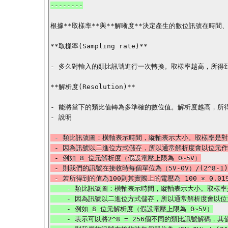
根據**取樣率**與**解晰度**決定產生的數位訊號在時間
**取樣率(Sampling rate)**

- 多久對輸入的類比訊號進行一次轉換。取樣率越高，所得
**解析度(Resolution)**

- 能將當下的類比值轉為多準確的數位值。解析度越高，所
 - 類比訊號圖：橫軸表示時間，縱軸表示大小。取樣率是對橫軸做切割，解析度則對縱軸做切割。

 - 因為訊號以二進位方式儲存，所以通常解析度會以位元作為單位。

 - 例如 8 位元解析度（假設電壓上限為 0~5V）

 - 則我們的訊號在接收時每個單位為（5V-0V）/(2^8-1)=0.0196V

    - 類比訊號圖：橫軸表示時間，縱軸表示大小。取樣率是對橫軸做切割，解析度則對縱軸做切割。

    - 因為訊號以二進位方式儲存，所以通常解析度會以位元作為單位。

    - 例如 8 位元解析度（假設電壓上限為 0~5V）

    - 表示可以將2^8 = 256個不同的類比訊號解碼，其值根據狀況可表示成0~255(unsigned integer)或者-128~127(signed integer)
