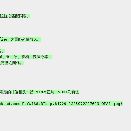
阻抗之匹配問題。

ier 之電路來做放大。

。

滅、乘、除、反相、微積分等。

電壓之關係。

壓的相位相反：當 VIN為正時，VOUT為負值

kpad.com_FoYwIS8lBIN_p.84729_1385972297699_OPA1.jpg)
