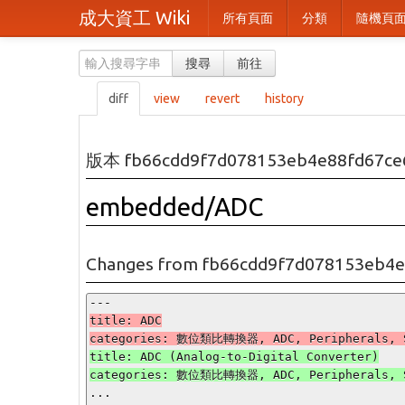
成大資工 Wiki
所有頁面
分類
隨機頁
搜尋
前往
diff
view
revert
history
版本 fb66cdd9f7d078153eb4e88fd67ce
embedded/ADC
Changes from fb66cdd9f7d078153eb4e
title: ADC

title: ADC (Analog-to-Digital Converter)

...
