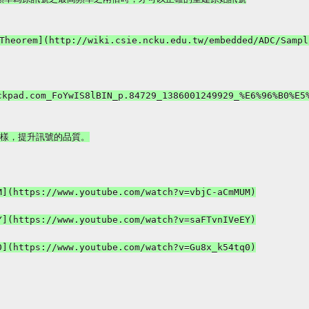
eorem](http://wiki.csie.ncku.edu.tw/embedded/ADC/Sampli
ckpad.com_FoYwIS8lBIN_p.84729_1386001249929_%E6%96%B0%E5%
取樣，提升訊號的品質。

](https://www.youtube.com/watch?v=vbjC-aCmMUM)

](https://www.youtube.com/watch?v=saFTvnIVeEY)

](https://www.youtube.com/watch?v=Gu8x_k54tq0)
