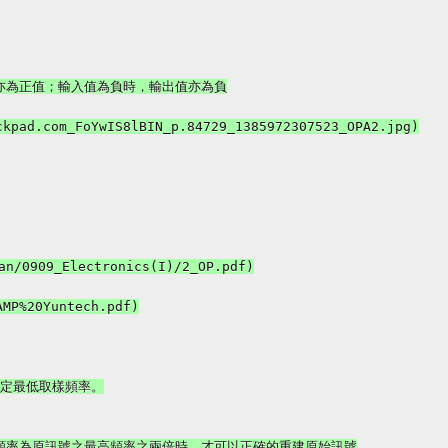
亦為正值；輸入值為負時，輸出值亦為負

kpad.com_FoYwIS8lBIN_p.84729_1385972307523_OPA2.jpg)

/0909_Electronics(I)/2_OP.pdf)

P%20Yuntech.pdf)

m定最低取樣頻率。

說明了當取樣頻率為原訊號之最高頻率之兩倍時，才可以正確的重建原始訊號
