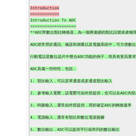
Introduction

Introduction To ADC

===================

**ADC即數位類比轉換器，為一個將連續的類比訊號或者物理
ADC經常用於通訊、儀器和測量以及電腦系統中，可方便數位
行動電話是數位晶片中整合ADC功能的例子，而具有更高要求
ADC具備一些特性，包括：

1. 類比輸入，可以是單通道或多通道類比輸入

2. 參考輸入電壓，該電壓可由外部提供，也可以在ADC內部
3. 時脈輸入，通常由外部提供，用於確定ADC的轉換速率

4. 電源輸入，通常有類比和數位電源接腳

5. 數位輸出，ADC可以提供平行或串列的數位輸出
