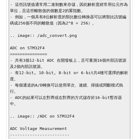
- 這些訊號值通常用二進制數來存儲，因此解析度經常用位元作為
單位，且這些離散值的個數是2的冪指數。

- 例如，一個具有8位解析度的類比數位轉換器可以將類比訊號編
碼成256個不同的離散值（因為2^8 = 256）。

.. image:: /adc_convert.png

ADC on STM32F4

===============

- 共有3個12-bit ADC 在開發板上，且可量測16個外部訊號源
及2個內部訊號源。

- 有12-bit, 10-bit, 8-bit or 6-bit共4種可選擇的解析
度。

- 每個通道的A/D轉換可以使用單次、連續、掃描或間斷模式執
行。

- ADC的結果可以左對齊或右對齊的方式儲存於16-bit暫存器
中。

.. image:: /ADC on STM32F4

ADC Voltage Measurement
