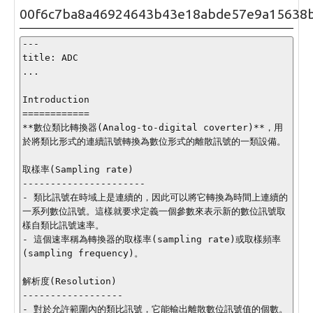
00f6c7ba8a46924643b43e18abde57e9a15638
---

title: ADC

...

Introduction

============

**數位類比轉換器(Analog-to-digital coverter)**，用
於將類比形式的連續訊號轉換為數位形式的離散訊號的一類設備。

取樣率(Sampling rate)

----------------------

- 類比訊號在時域上是連續的，因此可以將它轉換為時間上連續的
一系列數位訊號。這樣就要求定義一個參數來表示新的數位訊號取
樣自類比訊號速率。

- 這個速率稱為轉換器的取樣率(sampling rate)或取樣頻率
(sampling frequency)。

解析度(Resolution)

------------------

- 對於允許範圍內的類比訊號，它能輸出離散數位訊號值的個數。
