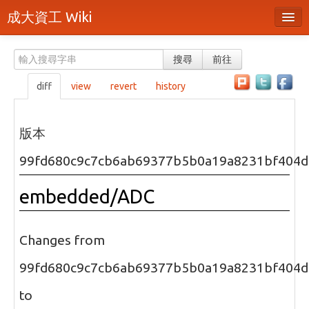
成大資工 Wiki
所有頁面
搜尋
前往
分類
diff
view
revert
history
隨機頁面
最近活動
版本
上傳檔案
99fd680c9c7cb6ab69377b5b0a19a8231bf404d
本頁面
embedded/ADC
頁面原始檔
可列印版本
Changes from
刪除本頁
99fd680c9c7cb6ab69377b5b0a19a8231bf404d
to
登入 / 註冊帳號