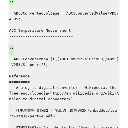
  ADC3ConvertedVoltage = ADC3ConvertedValue*VDD/
4095;

ADC Temperature Measurement

::

  ADC1ConverTemp= ((((ADC1ConverValue*VDD)/4095)
-V25)/Slope + 25;

Reference

=========

- `Analog-to-digital converter - Wikipedia, the 
free encyclopedia<http://en.wikipedia.org/wiki/A
nalog-to-digital_converter>`_

- `稀里糊塗學 STM32 - 第四講：白駒過隙</embedded/lea
rn-stm32-part-4.pdf>`_

- `STM32F407xx Datasheet<http://www.st.com/inter