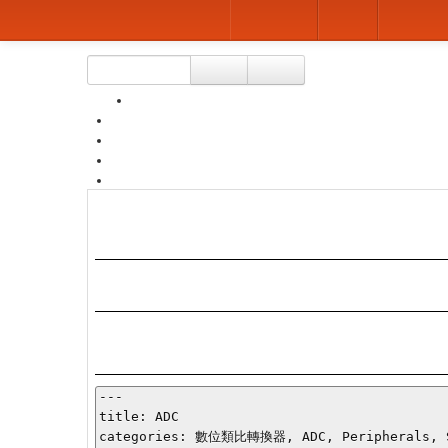
成大資工 Wiki
所有頁面
分類
隨機頁
搜尋
前往
diff
view
revert
history
discuss
版本 a5460b2344cd70052a96ff305e8e3
embedded/ADC
Changes from a5460b2344cd70052a96
---

title: ADC

categories: 數位類比轉換器, ADC, Peripherals, S