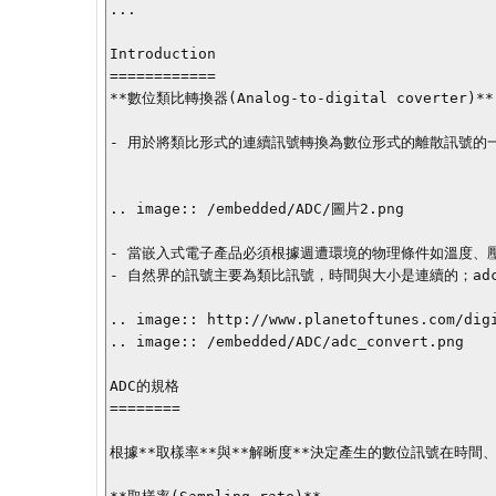
...

Introduction

============

**數位類比轉換器(Analog-to-digital coverter)**

- 用於將類比形式的連續訊號轉換為數位形式的離散訊號的一
.. image:: /embedded/ADC/圖片2.png

- 當嵌入式電子產品必須根據週遭環境的物理條件如溫度、壓
- 自然界的訊號主要為類比訊號，時間與大小是連續的；ad
.. image:: http://www.planetoftunes.com/digi
.. image:: /embedded/ADC/adc_convert.png

ADC的規格

========

根據**取樣率**與**解晰度**決定產生的數位訊號在時間