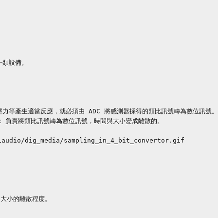
類設備。

力等產生適當反應，就必須由 ADC 將感測器採得的類比訊號轉為數位訊號。

c 負責將類比訊號轉為數位訊號，時間與大小變成離散的。

audio/dig_media/sampling_in_4_bit_convertor.gif

、大小的離散程度。
