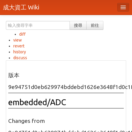
成大資工 Wiki
所有頁面
搜尋
前往
分類
diff
view
隨機頁面
revert
history
最近活動
discuss
上傳檔案
版本
本頁面
9e94751d0eb629974bddebd1626e3648f1d0c1
頁面原始檔
embedded/ADC
可列印版本
刪除本頁
Changes from
登入 / 註冊帳號