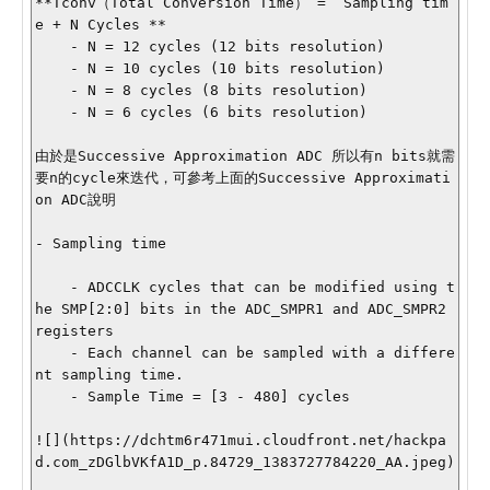
**Tconv（Total Conversion Time） =  Sampling tim
e + N Cycles **

    - N = 12 cycles (12 bits resolution)

    - N = 10 cycles (10 bits resolution)

    - N = 8 cycles (8 bits resolution)

    - N = 6 cycles (6 bits resolution)

由於是Successive Approximation ADC 所以有n bits就需
要n的cycle來迭代，可參考上面的Successive Approximati
on ADC說明 

- Sampling time

    - ADCCLK cycles that can be modified using t
he SMP[2:0] bits in the ADC_SMPR1 and ADC_SMPR2 
registers

    - Each channel can be sampled with a differe
nt sampling time.

    - Sample Time = [3 - 480] cycles

![](https://dchtm6r471mui.cloudfront.net/hackpa
d.com_zDGlbVKfA1D_p.84729_1383727784220_AA.jpeg)
