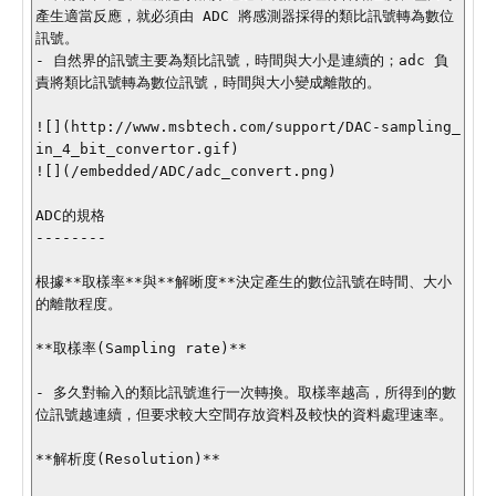
產生適當反應，就必須由 ADC 將感測器採得的類比訊號轉為數位
訊號。

- 自然界的訊號主要為類比訊號，時間與大小是連續的；adc 負
責將類比訊號轉為數位訊號，時間與大小變成離散的。

![](http://www.msbtech.com/support/DAC-sampling_
in_4_bit_convertor.gif)

![](/embedded/ADC/adc_convert.png)

ADC的規格

--------

根據**取樣率**與**解晰度**決定產生的數位訊號在時間、大小
的離散程度。

**取樣率(Sampling rate)**

- 多久對輸入的類比訊號進行一次轉換。取樣率越高，所得到的數
位訊號越連續，但要求較大空間存放資料及較快的資料處理速率。

**解析度(Resolution)**
