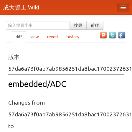
成大資工 Wiki
所有頁面
搜尋
前往
分類
diff
view
revert
history
隨機頁面
最近活動
版本
上傳檔案
57da6a73f0ab7ab9856251da8bac1700237263
本頁面
embedded/ADC
頁面原始檔
可列印版本
Changes from
刪除本頁
57da6a73f0ab7ab9856251da8bac1700237263
to
登入 / 註冊帳號