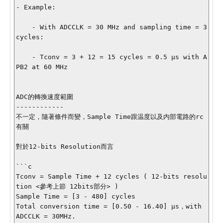
- Example:

    - With ADCCLK = 30 MHz and sampling time = 3 
cycles:

    - Tconv = 3 + 12 = 15 cycles = 0.5 µs with A
PB2 at 60 MHz

ADC的轉換速度範圍

------------

不一定，隨著條件而變，Sample Time跟温度以及内部電路的rc
有關

對於12-bits Resolution而言

```c

Tconv = Sample Time + 12 cycles ( 12-bits resolu
tion <參考上節 12bits部分> )

Sample Time = [3 - 480] cycles

Total conversion time = [0.50 - 16.40] µs，with 
ADCCLK = 30MHz.
