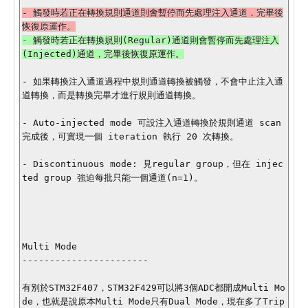
- 觸發時若正在轉換規則通道則會暫停而先處理注入通道，完畢後
- 觸發時若正在轉換規則(Regular)通道則會暫停而先處理注入