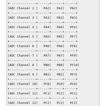
+--------------+------+------+------+

|ADC Channel 2 |   PA2|   PA2|   PA2|

+--------------+------+------+------+

|ADC Channel 3 |   PA3|   PA3|   PA3|

+--------------+------+------+------+

|ADC Channel 4 |   PA4|   PA4|   PF6|

+--------------+------+------+------+

|ADC Channel 5 |   PA5|   PA5|   PF7|

+--------------+------+------+------+

|ADC Channel 6 |   PA6|   PA6|   PF8|

+--------------+------+------+------+

|ADC Channel 7 |   PA7|   PA7|   PF9|

+--------------+------+------+------+

|ADC Channel 8 |   PB0|   PB0|   PF10|

+--------------+------+------+------+

|ADC Channel 9 |   PB1|   PB1|   PF3|

+--------------+------+------+------+

|ADC Channel 10|   PC0|   PC0|   PC0|

+--------------+------+------+------+

|ADC Channel 11|   PC1|   PC1|   PC1|

+--------------+------+------+------+

|ADC Channel 12|   PC2|   PC2|   PC2|
