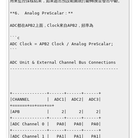
用來監控採樣結果，如果超出預設範圍就打斷轉換並發出中斷。

**6.  Analog PreScalar：**

ADC都在APB2上面，Clock來自APB2，頻率為

```c

ADC Clock = APB2 Clock / Analog PreScalar;

```

ADC Unit & External Channel Bus Connections

--------------------------------------------

+--------------+------+------+------+     

|CHANNEL       |  ADC1|  ADC2|  ADC3|

+======+==+===+==+

|APB           |     2|     2|     2|

+--------------+------+------+------+

|ADC Channel 0 |   PA0|   PA0|   PA0|

+--------------+------+------+------+

|ADC Channel 1 |   PA1|   PA1|   PA1|
