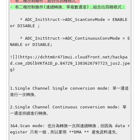
    * ADC_InitStruct->ADC_ScanConvMode = ENABLE 
or DISABLE ;

    * ADC_InitStruct->ADC_ContinuousConvMode = E
NABLE or DISABLE;

![](https://dchtm6r471mui.cloudfront.net/hackpa
d.com_zDGlbVKfA1D_p.84729_1383626797723_jus2.jpe
g)

1.Single Channel Single conversion mode: 單一通道
進行一次轉換。

2.Single Channel Continuous conversion mode: 單
一通道持續進行轉換。

3&4.Scan mode: 也分為轉換一次與連續轉換，但因為 data r
egister 只有一個，所以要用 **DMA ** 避免資料遺失。
