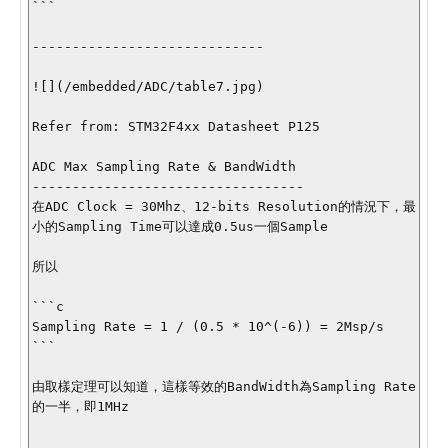
```

-----------------------------

![](/embedded/ADC/table7.jpg)

Refer from: STM32F4xx Datasheet P125

ADC Max Sampling Rate & BandWidth

----------------------------------

在ADC Clock = 30Mhz、12-bits Resolution的情況下，最
小的Sampling Time可以達成0.5us一個Sample

所以

```c

Sampling Rate = 1 / (0.5 * 10^(-6)) = 2Msp/s

```

由取樣定理可以知道，這樣等效的BandWidth為Sampling Rate
的一半，即1MHz
