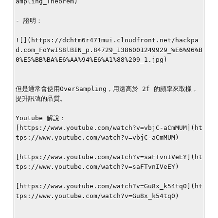
ampling_Theorem)

- 證明：

![](https://dchtm6r471mui.cloudfront.net/hackpa
d.com_FoYwIS8lBIN_p.84729_1386001249929_%E6%96%B
0%E5%BB%BA%E6%AA%94%E6%A1%88%209_1.jpg)

但是通常會使用OverSampling，用遠高於 2f 的頻率來取樣，
提升訊號的品質。

Youtube 解說：

[https://www.youtube.com/watch?v=vbjC-aCmMUM](ht
tps://www.youtube.com/watch?v=vbjC-aCmMUM)

[https://www.youtube.com/watch?v=saFTvnIVeEY](ht
tps://www.youtube.com/watch?v=saFTvnIVeEY)

[https://www.youtube.com/watch?v=Gu8x_k54tq0](ht
tps://www.youtube.com/watch?v=Gu8x_k54tq0)
