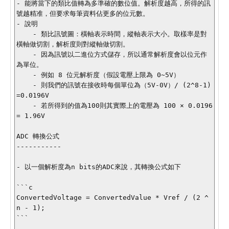
- 能將當下的類比值轉為多準確的數位值。解析度越高，所得的訊
號越精准，但要求每筆資料佔更多的位元數。

- 說明

    - 類比訊號圖：橫軸表示時間，縱軸表示大小。取樣率是對
橫軸做切割，解析度則對縱軸做切割。

    - 因為訊號以二進位方式儲存，所以通常解析度會以位元作
為單位。

    - 例如 8 位元解析度（假設電壓上限為 0~5V）

    - 則我們的訊號在接收時每個單位為（5V-0V）/ (2^8-1)
=0.0196V

    - 若所得到的值為100則其實際上的電壓為 100 × 0.0196 
= 1.96V

ADC 轉換公式

-----------

- 以一個解析度為n bits的ADC來說，其轉換公式如下

```c

ConvertedVoltage = ConvertedValue * Vref / (2 ^ 
n - 1);

```
