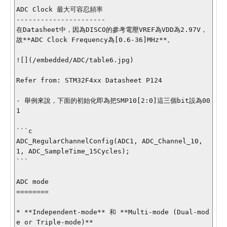
ADC Clock 最大可容忍頻率

----------------------

在Datasheet中，因為DISCO的參考電壓VREF為VDD為2.97V，
故**ADC Clock Frequency為[0.6-36]MHz**。

![](/embedded/ADC/table6.jpg)

Refer from: STM32F4xx Datasheet P124

- 舉例來說，下面的初始化即為把SMP10[2:0]這三個bit設為00
1

```c

ADC_RegularChannelConfig(ADC1, ADC_Channel_10, 
1, ADC_SampleTime_15Cycles);

```

ADC mode

========

* **Independent-mode** 和 **Multi-mode (Dual-mod
e or Triple-mode)**
