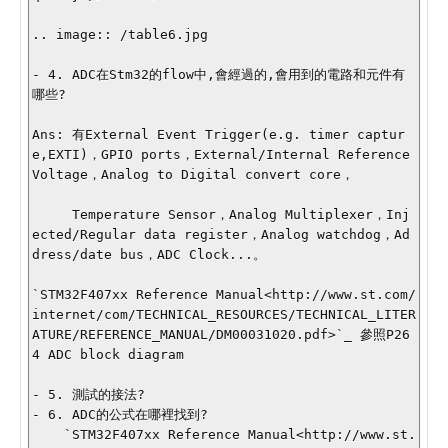
.. image:: /table6.jpg

- 4. ADC在Stm32的flow中,會經過的,會用到的電路和元件有
哪些?

Ans: 有External Event Trigger(e.g. timer captur
e,EXTI)，GPIO ports，External/Internal Reference 
Voltage，Analog to Digital convert core，

     Temperature Sensor，Analog Multiplexer，Inj
ected/Regular data register，Analog watchdog，Ad
dress/date bus，ADC Clock...。

`STM32F407xx Reference Manual<http://www.st.com/
internet/com/TECHNICAL_RESOURCES/TECHNICAL_LITER
ATURE/REFERENCE_MANUAL/DM00031020.pdf>`_ 參照P26
4 ADC block diagram 

- 5. 測試的接法?

- 6. ADC的公式在哪裡找到?

    `STM32F407xx Reference Manual<http://www.st.