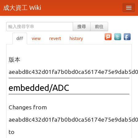
成大資工 Wiki
所有頁面
搜尋
前往
分類
diff
view
revert
history
隨機頁面
最近活動
版本
上傳檔案
aeabd8c432d01fa7b0bd0ca56174e75e9dab5d
本頁面
embedded/ADC
頁面原始檔
可列印版本
Changes from
刪除本頁
aeabd8c432d01fa7b0bd0ca56174e75e9dab5d
to
登入 / 註冊帳號