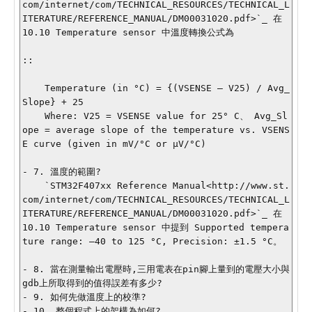
com/internet/com/TECHNICAL_RESOURCES/TECHNICAL_L
ITERATURE/REFERENCE_MANUAL/DM00031020.pdf>`_ 在 
10.10 Temperature sensor 中溫度轉換公式為

::

    Temperature (in °C) = {(VSENSE – V25) / Avg_
Slope} + 25

    Where: V25 = VSENSE value for 25° C、 Avg_Sl
ope = average slope of the temperature vs. VSENS
E curve (given in mV/°C or μV/°C)

- 7. 溫度的範圍?

    `STM32F407xx Reference Manual<http://www.st.
com/internet/com/TECHNICAL_RESOURCES/TECHNICAL_L
ITERATURE/REFERENCE_MANUAL/DM00031020.pdf>`_ 在 
10.10 Temperature sensor 中提到 Supported tempera
ture range: –40 to 125 °C, Precision: ±1.5 °C。

- 8. 當在測量輸出電壓時,三用電表在pin腳上量到的電壓大小與
gdb上所取得到的值得誤差有多少?

- 9. 如何先做溫度上的校準?

- 10. 整個程式上的架構為如何?
