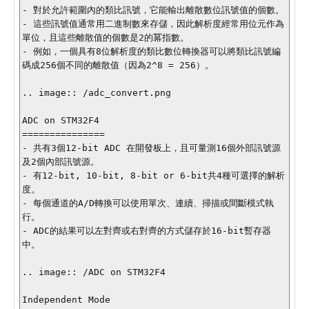
- 對於允許範圍內的類比訊號，它能輸出離散數位訊號值的個數。

- 這些訊號值通常用二進制數來存儲，因此解析度經常用位元作為
單位，且這些離散值的個數是2的冪指數。

- 例如，一個具有8位解析度的類比數位轉換器可以將類比訊號編
碼成256個不同的離散值（因為2^8 = 256）。

.. image:: /adc_convert.png

ADC on STM32F4

===============

- 共有3個12-bit ADC 在開發板上，且可量測16個外部訊號源
及2個內部訊號源。

- 有12-bit, 10-bit, 8-bit or 6-bit共4種可選擇的解析
度。

- 每個通道的A/D轉換可以使用單次、連續、掃描或間斷模式執
行。

- ADC的結果可以左對齊或右對齊的方式儲存於16-bit暫存器
中。

.. image:: /ADC on STM32F4

Independent Mode
