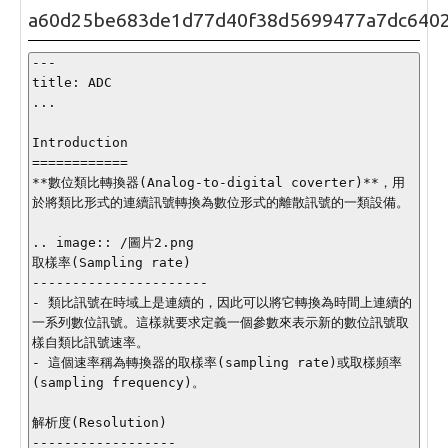
a60d25be683de1d77d40f38d5699477a7dc640
---

title: ADC

...

Introduction

============

**數位類比轉換器(Analog-to-digital coverter)**，用
於將類比形式的連續訊號轉換為數位形式的離散訊號的一類設備。

.. image:: /圖片2.png

取樣率(Sampling rate)

----------------------

- 類比訊號在時域上是連續的，因此可以將它轉換為時間上連續的
一系列數位訊號。這樣就要求定義一個參數來表示新的數位訊號取
樣自類比訊號速率。

- 這個速率稱為轉換器的取樣率(sampling rate)或取樣頻率
(sampling frequency)。

解析度(Resolution)

------------------
