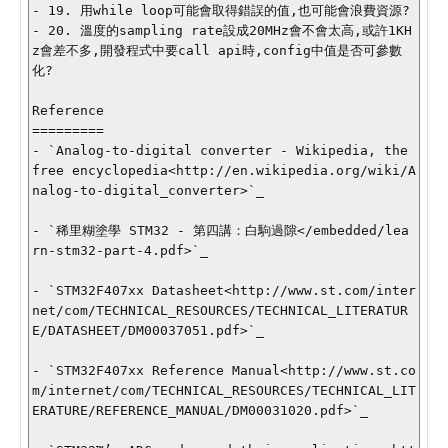
- 19. 用while loop可能會取得錯誤的值,也可能會浪費資源?

- 20. 溫度的sampling rate設成20MHz會不會太高,或許1KH
z會差不多,開發程式中要call api時,config中值是否可參數
化?

Reference

=========

- `Analog-to-digital converter - Wikipedia, the 
free encyclopedia<http://en.wikipedia.org/wiki/A
nalog-to-digital_converter>`_

- `稀里糊塗學 STM32 - 第四講：白駒過隙</embedded/lea
rn-stm32-part-4.pdf>`_

- `STM32F407xx Datasheet<http://www.st.com/inter
net/com/TECHNICAL_RESOURCES/TECHNICAL_LITERATUR
E/DATASHEET/DM00037051.pdf>`_

- `STM32F407xx Reference Manual<http://www.st.co
m/internet/com/TECHNICAL_RESOURCES/TECHNICAL_LIT
ERATURE/REFERENCE_MANUAL/DM00031020.pdf>`_
