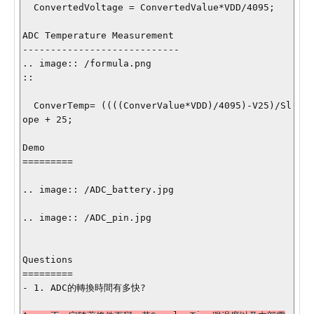
  ConvertedVoltage = ConvertedValue*VDD/4095;

ADC Temperature Measurement

----------------------------

.. image:: /formula.png

::

  ConverTemp= ((((ConverValue*VDD)/4095)-V25)/Sl
ope + 25;

Demo

=========

.. image:: /ADC_battery.jpg

.. image:: /ADC_pin.jpg

Questions

=========

- 1. ADC的轉換時間有多快?
