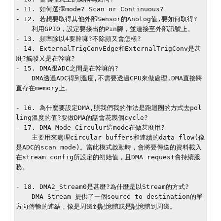
- 11. 如何選擇mode? Scan or Continuous?

- 12. 若想要取得其他外部Sensor的Anolog值,要如何取得?

    利用GPIO，設定要接出的Pin腳，並連接至外部訊號上。

- 13. 頻率除以4要幹嘛?不除頻又會怎樣?

- 14. ExternalTrigConvEdge和ExternalTrigConv是甚
麼?觸發又是在幹嘛?

- 15. DMA跟ADC之間是在幹嘛的?

    DMA透過ADC得到溫度,不需要透過CPU來做處理,DMA直接將
直存在memory上。

- 16. 為什麼要設定DMA,照我們我的作法是跑迴圈的方式去pol
ling溫度的值?要做DMA的話會花幾個cycle?

- 17. DMA_Mode_Circulur這mode在做甚麼用?

    主要用來處理circular buffers和連續的data flow(像
是ADC的scan mode)。當此模式啟動時，會將要傳送的資料載入
在stream config所設定的初始值，且DMA request會持續服
務。

- 18. DMA2_Stream0是甚麼?為什麼是以Stream的方式?

    DMA Stream 提供了一個source to destination的單
方向傳輸的連結，像是周邊到記憶體或是記憶體到周邊。
