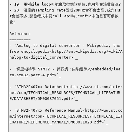
- 19. 用while loop可能會取得錯誤的值,也可能會浪費資源?

- 20. 溫度的sampling rate設成20MHz會不會太高,或許1KH
z會差不多,開發程式中要call api時,config中值是否可參數
化?

Reference

=========

- `Analog-to-digital converter - Wikipedia, the 
free encyclopedia<http://en.wikipedia.org/wiki/A
nalog-to-digital_converter>`_

- `稀里糊塗學 STM32 - 第四講：白駒過隙</embedded/lea
rn-stm32-part-4.pdf>`_

- `STM32F407xx Datasheet<http://www.st.com/inter
net/com/TECHNICAL_RESOURCES/TECHNICAL_LITERATUR
E/DATASHEET/DM00037051.pdf>`_

- `STM32F407xx Reference Manual<http://www.st.co
m/internet/com/TECHNICAL_RESOURCES/TECHNICAL_LIT
ERATURE/REFERENCE_MANUAL/DM00031020.pdf>`_
