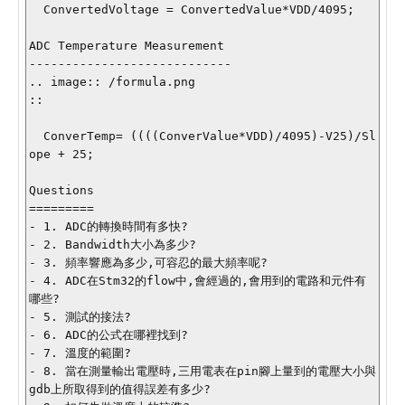
  ConvertedVoltage = ConvertedValue*VDD/4095;

ADC Temperature Measurement

----------------------------

.. image:: /formula.png

::

  ConverTemp= ((((ConverValue*VDD)/4095)-V25)/Sl
ope + 25;

Questions

=========

- 1. ADC的轉換時間有多快?

- 2. Bandwidth大小為多少?

- 3. 頻率響應為多少,可容忍的最大頻率呢?

- 4. ADC在Stm32的flow中,會經過的,會用到的電路和元件有
哪些?

- 5. 測試的接法?

- 6. ADC的公式在哪裡找到?

- 7. 溫度的範圍?

- 8. 當在測量輸出電壓時,三用電表在pin腳上量到的電壓大小與
gdb上所取得到的值得誤差有多少?
