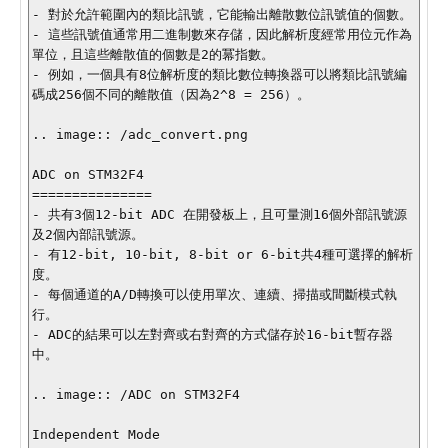
- 對於允許範圍內的類比訊號，它能輸出離散數位訊號值的個數。

- 這些訊號值通常用二進制數來存儲，因此解析度經常用位元作為
單位，且這些離散值的個數是2的冪指數。

- 例如，一個具有8位解析度的類比數位轉換器可以將類比訊號編
碼成256個不同的離散值（因為2^8 = 256）。

.. image:: /adc_convert.png

ADC on STM32F4

===============

- 共有3個12-bit ADC 在開發板上，且可量測16個外部訊號源
及2個內部訊號源。

- 有12-bit, 10-bit, 8-bit or 6-bit共4種可選擇的解析
度。

- 每個通道的A/D轉換可以使用單次、連續、掃描或間斷模式執
行。

- ADC的結果可以左對齊或右對齊的方式儲存於16-bit暫存器
中。

.. image:: /ADC on STM32F4

Independent Mode
