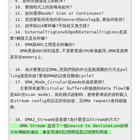
- 9. 如何先做溫度上的較準?

- 10. 整個程式上的架構為如何?

- 11. 如何選擇mode? Scan or Continuous?

- 12. 若想要取得其他外部Sensor的Anolog值,要如何取得?

- 13. 頻率除以4要幹嘛?不除頻又會怎樣?

- 14. ExternalTrigConvEdge和ExternalTrigConv是甚
麼?觸發又是在幹嘛?

- 15. DMA跟ADC之間是在幹嘛的?

    DMA透過ADC得到溫度,不需要透過CPU來做處理,DMA直接將
直存在memory上。

- 16. 為什麼要設定DMA,照我們我的作法是跑迴圈的方式去pol
ling溫度的值?要做DMA的話會花幾個cycle?

- 17. DMA_Mode_Circulur這mode在做甚麼用?

    主要用來處理circular buffers和連續的data flow(像
是ADC的scan mode)。當此模式啟動時，會將要傳送的資料載入
在stream config所設定的初始值，且DMA request會持續服
務。

    DMA Stream 提供了一個source to destination的單
方向傳輸的連結，像是周邊到記憶體或是記憶體到周邊。
