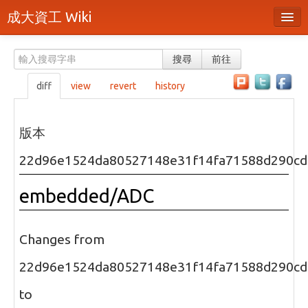
成大資工 Wiki
所有頁面
搜尋
前往
分類
diff
view
revert
history
隨機頁面
最近活動
版本
上傳檔案
22d96e1524da80527148e31f14fa71588d290cd
本頁面
embedded/ADC
頁面原始檔
可列印版本
Changes from
刪除本頁
22d96e1524da80527148e31f14fa71588d290cd
to
登入 / 註冊帳號