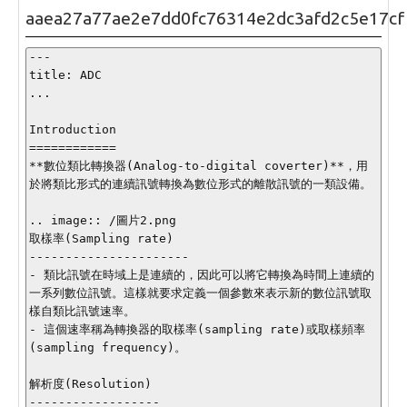
aaea27a77ae2e7dd0fc76314e2dc3afd2c5e17cf
---

title: ADC

...

Introduction

============

**數位類比轉換器(Analog-to-digital coverter)**，用
於將類比形式的連續訊號轉換為數位形式的離散訊號的一類設備。

.. image:: /圖片2.png

取樣率(Sampling rate)

----------------------

- 類比訊號在時域上是連續的，因此可以將它轉換為時間上連續的
一系列數位訊號。這樣就要求定義一個參數來表示新的數位訊號取
樣自類比訊號速率。

- 這個速率稱為轉換器的取樣率(sampling rate)或取樣頻率
(sampling frequency)。

解析度(Resolution)

------------------
