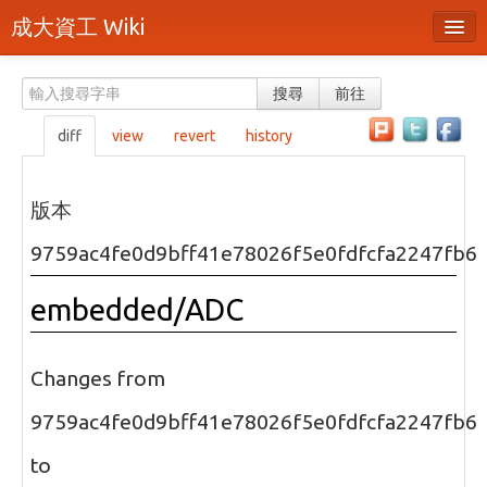
成大資工 Wiki
所有頁面
搜尋
前往
分類
diff
view
revert
history
隨機頁面
最近活動
版本
上傳檔案
9759ac4fe0d9bff41e78026f5e0fdfcfa2247fb6
本頁面
embedded/ADC
頁面原始檔
可列印版本
Changes from
刪除本頁
9759ac4fe0d9bff41e78026f5e0fdfcfa2247fb6
to
登入 / 註冊帳號