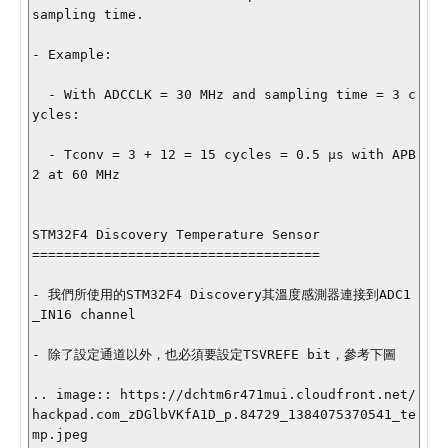
sampling time.

- Example:

  - With ADCCLK = 30 MHz and sampling time = 3 c
ycles:

  - Tconv = 3 + 12 = 15 cycles = 0.5 µs with APB
2 at 60 MHz

STM32F4 Discovery Temperature Sensor

====================================

- 我們所使用的STM32F4 Discovery其溫度感測器連接到ADC1
_IN16 channel

- 除了設定通道以外，也必須要設定TSVREFE bit，參考下圖

.. image:: https://dchtm6r471mui.cloudfront.net/
hackpad.com_zDGlbVKfA1D_p.84729_1384075370541_te
mp.jpeg
