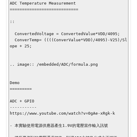
ADC Temperature Measurement

============================

::

  ConvertedVoltage = ConvertedValue*VDD/4095;

  ConverTemp= ((((ConverValue*VDD)/4095)-V25)/Sl
ope + 25;

.. image:: /embedded/ADC/formula.png

Demo

=========

ADC + GPIO

-----------

https://www.youtube.com/watch?v=0gAe-xRgk-k

- 本實驗使用電源供應器產生1.9V的電壓當作輸入訊號
