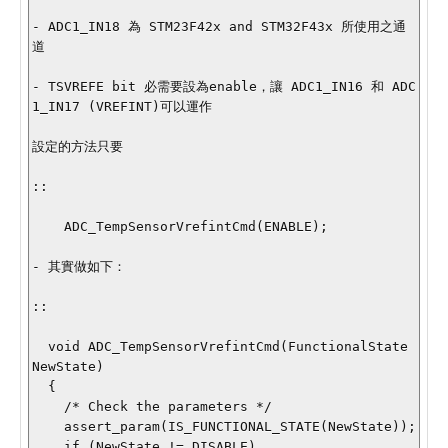
- ADC1_IN18 為 STM23F42x and STM32F43x 所使用之通
道

- TSVREFE bit 必需要設為enable，讓 ADC1_IN16 和 ADC
1_IN17 (VREFINT)可以運作

設定的方法只要

::

    ADC_TempSensorVrefintCmd(ENABLE);

- 其實做如下：

:: 

  void ADC_TempSensorVrefintCmd(FunctionalState 
NewState)

  {

    /* Check the parameters */

    assert_param(IS_FUNCTIONAL_STATE(NewState));

    if (NewState != DISABLE)
