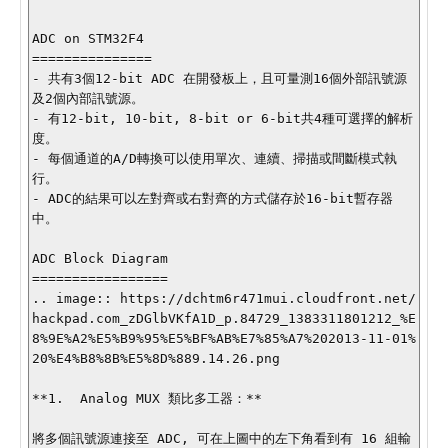
ADC on STM32F4

===============

- 共有3個12-bit ADC 在開發板上，且可量測16個外部訊號源
及2個內部訊號源。

- 有12-bit, 10-bit, 8-bit or 6-bit共4種可選擇的解析
度。

- 每個通道的A/D轉換可以使用單次、連續、掃描或間斷模式執
行。

- ADC的結果可以左對齊或右對齊的方式儲存於16-bit暫存器
中。

ADC Block Diagram

=================

.. image:: https://dchtm6r471mui.cloudfront.net/
hackpad.com_zDGlbVKfA1D_p.84729_1383311801212_%E
8%9E%A2%E5%B9%95%E5%BF%AB%E7%85%A7%202013-11-01%
20%E4%B8%8B%E5%8D%889.14.26.png

**1.  Analog MUX 類比多工器：**

將多個訊號源連接至 ADC, 可在上圖中的左下角看到有 16 組輸