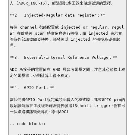
入 (ADCx_IN0~15), 經過類比多工器來做訊號源的選擇。

**2.  Injected/Regular data register：**

每個 channel 都能配置成 injected or regular, regul
ar 在啟動後 scan 時會依序進行轉換，而 injected 表示會
等待外部訊號觸發轉換，觸發後以 injected 的轉換為優先處
理。

**3.  External/Internal Reference Voltage：**

ADC 所接受的電壓值在 GND 與參考電壓之間，注意其必須接上穩
定的電壓源，否則計算上會不穩定。

**4.  GPIO Port：**

當我們將GPIO Port設定成類比輸入的模式時，進來GPIO pin的
原始訊號源在還沒經過施密特觸發器(Schmitt trigger)會有另
一個線路將訊號做導向(導到ADC)

.. code-block:: 
