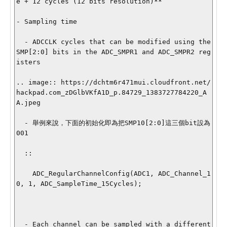
e + 12 cycles (12 bits resolution)**

- Sampling time

  - ADCCLK cycles that can be modified using the 
SMP[2:0] bits in the ADC_SMPR1 and ADC_SMPR2 reg
isters

.. image:: https://dchtm6r471mui.cloudfront.net/
hackpad.com_zDGlbVKfA1D_p.84729_1383727784220_A
A.jpeg

  - 舉例來說，下面的初始化即為把SMP10[2:0]這三個bit設為
001

  ::

    ADC_RegularChannelConfig(ADC1, ADC_Channel_1
0, 1, ADC_SampleTime_15Cycles);

  - Each channel can be sampled with a different 