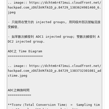
.. image:: https://dchtm6r471mui.cloudfront.net/
hackpad.com_zDGlbVKfA1D_p.84729_1383624981460_6.
jpeg

- 只能用在雙方的 injected groups, 用同樣外部訊號輪流接
受觸發。

- 如單數次觸發到 ADC1 injected group; 雙數次觸發到 A
DC2 injected group.

ADC之 Time Diagram

==================

.. image:: https://dchtm6r471mui.cloudfront.net/
hackpad.com_zDGlbVKfA1D_p.84729_1383732301081_ad
ctime.jpeg

ADC之轉換時間

============

**Tconv（Total Conversion Time） =  Sampling tim