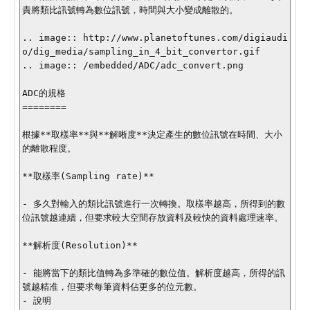
責將類比訊號轉為數位訊號，時間與大小變成離散的。

.. image:: http://www.planetoftunes.com/digiaudi
o/dig_media/sampling_in_4_bit_convertor.gif

.. image:: /embedded/ADC/adc_convert.png

ADC的規格

========

根據**取樣率**與**解晰度**決定產生的數位訊號在時間、大小
的離散程度。

**取樣率(Sampling rate)**

- 多久對輸入的類比訊號進行一次轉換。取樣率越高，所得到的數
位訊號越連續，但要求較大空間存放資料及較快的資料處理速率。

**解析度(Resolution)**

- 能將當下的類比值轉為多準確的數位值。解析度越高，所得的訊
號越精准，但要求每筆資料佔更多的位元數。

- 說明
