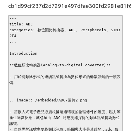
cb1d99cf237d2d7291e497dfae300fd2981e81f
---

title: ADC

categories: 數位類比轉換器, ADC, Peripherals, STM3
2F4

...

Introduction

============

**數位類比轉換器(Analog-to-digital coverter)**

- 用於將類比形式的連續訊號轉換為數位形式的離散訊號的一類設
備。

.. image:: /embedded/ADC/圖片2.png

- 當嵌入式電子產品必須根據週遭環境的物理條件如溫度、壓力等
產生適當反應，就必須由 ADC 將感測器採得的類比訊號轉為數位
訊號。

- 自然界的訊號主要為類比訊號，時間與大小是連續的；adc 負