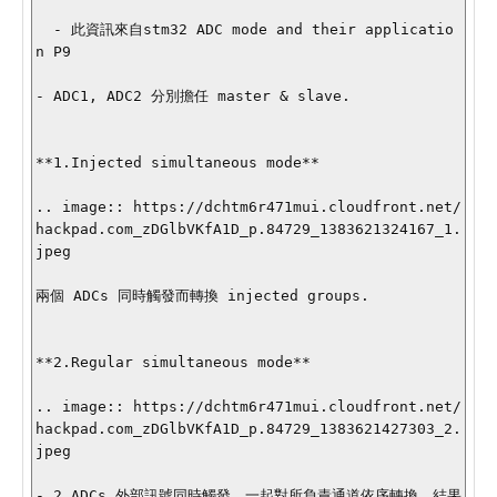
  - 此資訊來自stm32 ADC mode and their applicatio
n P9

- ADC1, ADC2 分別擔任 master & slave.

**1.Injected simultaneous mode**

.. image:: https://dchtm6r471mui.cloudfront.net/
hackpad.com_zDGlbVKfA1D_p.84729_1383621324167_1.
jpeg

兩個 ADCs 同時觸發而轉換 injected groups.

**2.Regular simultaneous mode**

.. image:: https://dchtm6r471mui.cloudfront.net/
hackpad.com_zDGlbVKfA1D_p.84729_1383621427303_2.
jpeg

- 2 ADCs 外部訊號同時觸發，一起對所負責通道依序轉換，結果