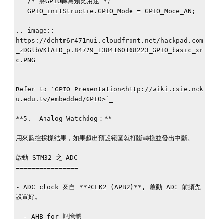
   /* 將GPIO轉為類比用途 */

   GPIO_initStructre.GPIO_Mode = GPIO_Mode_AN;

.. image::

https://dchtm6r471mui.cloudfront.net/hackpad.com
_zDGlbVKfA1D_p.84729_1384160168223_GPIO_basic_sr
c.PNG

Refer to `GPIO Presentation<http://wiki.csie.nck
u.edu.tw/embedded/GPIO>`_

**5.  Analog Watchdog：**

用來監控採樣結果，如果超出預設範圍就打斷轉換並發出中斷。

啟動 STM32 之 ADC

================

- ADC clock 來自 **PCLK2 (APB2)**, 啟動 ADC 前須先
設置好。

  - AHB for 記憶體
