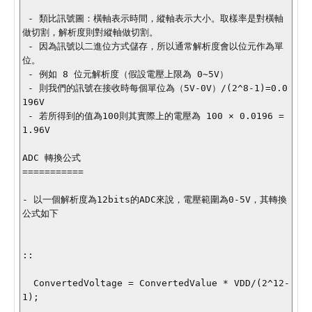
 - 類比訊號圖：橫軸表示時間，縱軸表示大小。取樣率是對橫軸
做切割，解析度則對縱軸做切割。

 - 因為訊號以二進位方式儲存，所以通常解析度會以位元作為單
位。

 - 例如 8 位元解析度（假設電壓上限為 0~5V）

 - 則我們的訊號在接收時每個單位為（5V-0V）/(2^8-1)=0.0
196V

 - 若所得到的值為100則其實際上的電壓為 100 × 0.0196 = 
1.96V

ADC 轉換公式

===========

- 以一個解析度為12bits的ADC來說，電壓範圍為0-5V，其轉換
公式如下

::

  ConvertedVoltage = ConvertedValue * VDD/(2^12-
1);
