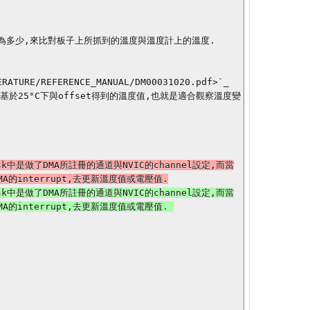
是基於25°C下與offset得到的溫度值,也就是適合觀察溫度變