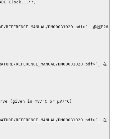
DC Clock...**。

URE/REFERENCE_MANUAL/DM00031020.pdf>`_ 參照P26