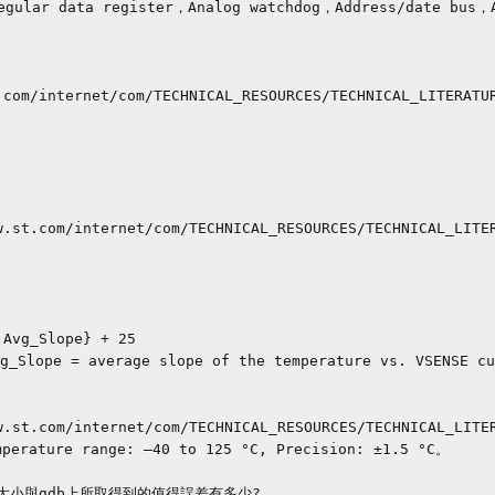
egular data register，Analog watchdog，Address/date bus，A
.com/internet/com/TECHNICAL_RESOURCES/TECHNICAL_LITERAT
perature range: –40 to 125 °C, Precision: ±1.5 °C。

大小與gdb上所取得到的值得誤差有多少?
