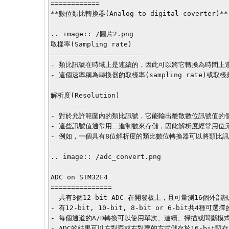
============

**數位類比轉換器(Analog-to-digital cover
.. image:: /圖片2.png

取樣率(Sampling rate)

----------------------

- 類比訊號在時域上是連續的，因此可以將它轉換為時間上
- 這個速率稱為轉換器的取樣率(sampling rate)或取樣頻率(
解析度(Resolution)

------------------

- 對於允許範圍內的類比訊號，它能輸出離散數位訊號值的個
- 這些訊號值通常用二進制數來存儲，因此解析度經常用位元
- 例如，一個具有8位解析度的類比數位轉換器可以將類比訊號編
.. image:: /adc_convert.png

ADC on STM32F4

===============

- 共有3個12-bit ADC 在開發板上，且可量測16個外部
- 有12-bit, 10-bit, 8-bit or 6-bit共4種可選
- 每個通道的A/D轉換可以使用單次、連續、掃描或間斷模式
- ADC的結果可以左對齊或右對齊的方式儲存於16-bit暫存