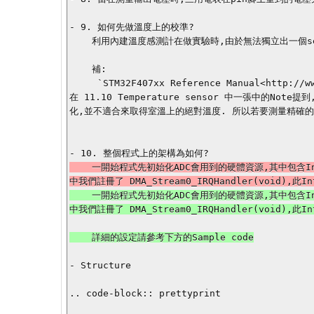
- 9. 如何先做溫度上的校準?

    利用內建溫度感測計在做實驗時,由於無法獨立出一個sensor出來測,所以實驗的環境下是在室溫的環境下,並利用溫度計來量測室溫為多少,來比對板子上所抓到的溫度與溫度計上的溫度.

    補:

     `STM32F407xx Reference Manual<http://www.st.com/internet/com/TECHNICAL_RESOURCES/TECHNICAL_LITERATURE/REFERENCE_MANUAL/DM00031020.pdf>`_ 
在 11.10 Temperature sensor 中一張中的
化,並不適合來取得室溫上的絕對溫度. 所以若要測量精確的絕
    一開始程式先初始化ADC會用到的硬體資源,其中包含Interrupt、ADC、DMA的初始,之後將ADC的TASK註冊到freertos裡面,Task中是做了DMA所註冊的通道與NVIC的channel設定,而當
    一開始程式先初始化ADC會用到的硬體資源,其中包含Interrupt、ADC、DMA的初始,之後將ADC的TASK註冊到freertos裡面,Task中是做了DMA所註冊的通道與NVIC的channel設定,而當
    詳細的設定請參考下方的Sample code

- Structure

.. code-block:: prettyprint
