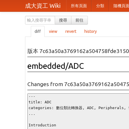
成大資工 Wiki
所有頁面
分類
隨機頁
搜尋
前往
diff
view
revert
history
版本 7c63a50a3769162a504758fde3150
embedded/ADC
Changes from 7c63a50a3769162a50475
---

title: ADC

categories: 數位類比轉換器, ADC, Peripherals, S
...

Introduction
