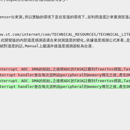
Note提到,此開發版的內部溫度感測器適合來偵測溫度的變化,依據溫度感測公式來看,
對溫度的話,Manual上建議外接溫度感測器較為合適.
