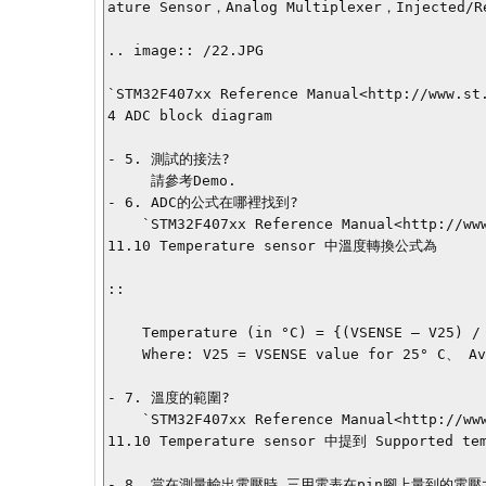
ature Sensor，Analog Multiplexer，Injected/R
.. image:: /22.JPG

`STM32F407xx Reference Manual<http://www.st
4 ADC block diagram 

- 5. 測試的接法?

     請參考Demo.

- 6. ADC的公式在哪裡找到?

    `STM32F407xx Reference Manual<http://www.st.com/internet/com/TECHNICAL_RESOURCES/TECHNICAL_LITERATURE/REFERENCE_MANUAL/DM00031020.pdf>`_ 在 
11.10 Temperature sensor 中溫度轉換公式為

::

    Temperature (in °C) = {(VSENSE – V25) / Avg_Slope} + 25

    Where: V25 = VSENSE value for 25° C、 Avg_Slope = average slope of the temperature vs. VSENSE curve (given in mV/°C or μV/°C)

- 7. 溫度的範圍?

    `STM32F407xx Reference Manual<http://www.st.com/internet/com/TECHNICAL_RESOURCES/TECHNICAL_LITERATURE/REFERENCE_MANUAL/DM00031020.pdf>`_ 在 
11.10 Temperature sensor 中提到 Supported tem
- 8. 當在測量輸出電壓時,三用電表在pin腳上量到的電壓