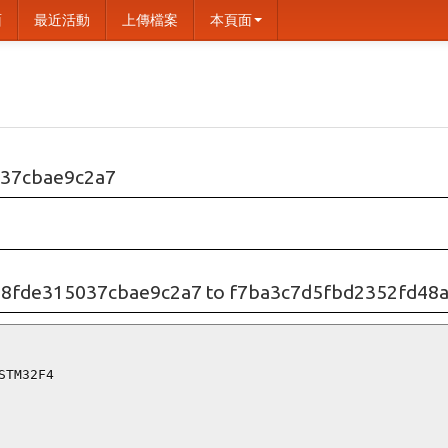
面
最近活動
上傳檔案
本頁面
37cbae9c2a7
8fde315037cbae9c2a7 to f7ba3c7d5fbd2352fd48
TM32F4
