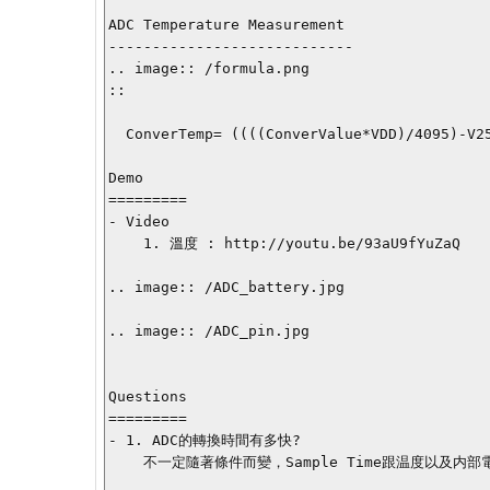
ADC Temperature Measurement

----------------------------

.. image:: /formula.png

::

  ConverTemp= ((((ConverValue*VDD)/4095)-V25)/Slope + 25;

Demo

=========

- Video

    1. 溫度 : http://youtu.be/93aU9fYuZaQ

.. image:: /ADC_battery.jpg

.. image:: /ADC_pin.jpg

Questions

=========

- 1. ADC的轉換時間有多快?

    不一定隨著條件而變，Sample Time跟温度以及内部電路的rc有關
