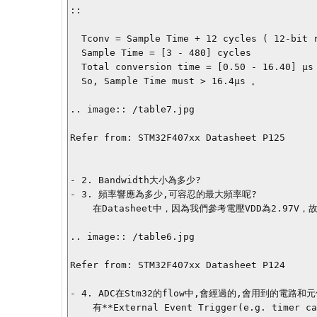
::

  Tconv = Sample Time + 12 cycles ( 12-bit resolution )

  Sample Time = [3 - 480] cycles

  Total conversion time = [0.50 - 16.40] µs，with ADCCLK = 30MHz.

  So, Sample Time must > 16.4µs 。

.. image:: /table7.jpg

Refer from: STM32F407xx Datasheet P125

- 2. Bandwidth大小為多少?

- 3. 頻率響應為多少,可容忍的最大頻率呢?

    在Datasheet中，因為我們參考電壓VDD為2.97V，故**Frequency為[0.6-36]MHz**。

.. image:: /table6.jpg

Refer from: STM32F407xx Datasheet P124

- 4. ADC在Stm32的flow中,會經過的,會用到的電路和元
    有**External Event Trigger(e.g. timer capture,EXTI)，GPIO ports，External/Internal Reference Voltage，Analog to Digital convert core， Temper