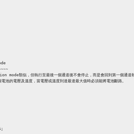
de

~~~

conversion mode類似，但執行至最後一個通道後不會停止，而是會回到第一個通道
個電池的電壓及溫度，當電壓或溫度到達最達最大值時必須能將電池斷路。
