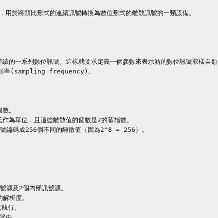
ter)**，用於將類比形式的連續訊號轉換為數位形式的離散訊號的一類設備。

連續的一系列數位訊號。這樣就要求定義一個參數來表示新的數位訊號取樣自類
sampling frequency)。

數。

作為單位，且這些離散值的個數是2的冪指數。

碼成256個不同的離散值（因為2^8 = 256）。

訊號源及2個內部訊號源。

擇的解析度。

執行。

器中。
