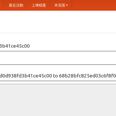
面
最近活動
上傳檔案
本頁面
3b41ce45c00
5d0d938fd3b41ce45c00 to 68b28bfc825ed03c6f8f