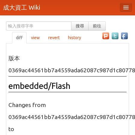
成大資工 Wiki
所有頁面
搜尋
前往
分類
diff
view
revert
history
隨機頁面
最近活動
版本
上傳檔案
0369ac44561bb7a4559ada62087c987d1c8077
本頁面
embedded/Flash
頁面原始檔
可列印版本
Changes from
刪除本頁
0369ac44561bb7a4559ada62087c987d1c8077
to
登入 / 註冊帳號