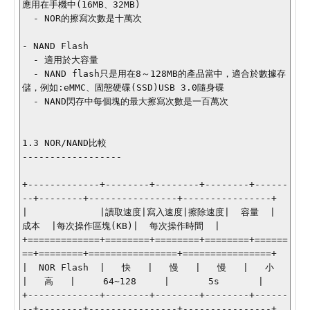
應用在手機中(16MB、32MB)

  - NOR的擦寫次數是十萬次

- NAND Flash

  - 適用於大容量

  - NAND flash只是用在8～128MB的產品當中，適合於數據存
儲，例如:eMMC、固態硬碟(SSD)USB 3.0隨身碟

  - NAND閃存中每個塊的最大擦寫次數是一百萬次

1.3 NOR/NAND比較 

------------------

+-------------+--------+--------+--------+------
--+--------+----------------+----------------+

|             |讀取速度|寫入速度|擦除速度|  容量  |  
成本  |每次操作區塊(KB)|  每次操作時間  |

+=============+========+========+========+======
==+========+================+================+

|  NOR Flash  |   快   |   慢   |   慢   |   小   
|   高   |     64~128     |       5s       |

+-------------+--------+--------+--------+------
--+--------+----------------+----------------+
