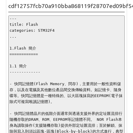
cdf12757fcb70a910bba868119f28707ed09bf5
---

title: Flash

categories: STM32F4

...

1.Flash 簡介

============

1.1 簡介

-------------

- 快閃記憶體(Flash Memory、閃存)，主要用於一般性資料儲
存，以及在電腦及其他數位產品間交換傳輸資料。如記憶卡、隨身
碟等。快閃記憶體是一種特殊的、以大區塊抹寫的EEPROM(電子抹
除式可複寫唯讀記憶體)。

- 快閃記憶體晶片的低階介面通常與透過支援外界的定址匯流排行
隨機存取的DRAM、ROM、EEPROM等記憶體不同。 NOR Flash本
身為讀取操作(支援隨機存取)提供外部定址匯流排；至於解鎖、抹
除與寫入則須以區塊-區塊(Block-by-block)的方式進行，典型