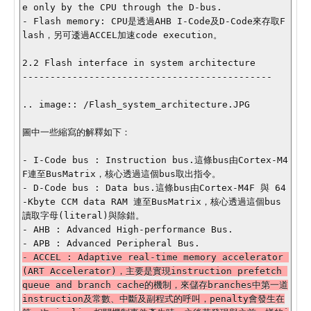
e only by the CPU through the D-bus.

- Flash memory: CPU是透過AHB I-Code及D-Code來存取F
lash，另可逶過ACCEL加速code execution。

2.2 Flash interface in system architecture

---------------------------------------------

.. image:: /Flash_system_architecture.JPG

圖中一些縮寫的解釋如下：

- I-Code bus : Instruction bus.這條bus由Cortex-M4
F連至BusMatrix，核心透過這個bus取出指令。

- D-Code bus : Data bus.這條bus由Cortex-M4F 與 64
-Kbyte CCM data RAM 連至BusMatrix，核心透過這個bus
讀取字母(literal)與除錯。

- AHB : Advanced High-performance Bus.

- ACCEL : Adaptive real-time memory accelerator 
(ART Accelerator)，主要是實現instruction prefetch 
queue and branch cache的機制，來儲存branches中第一道
instruction及常數、中斷及副程式的呼叫，penalty會發生在