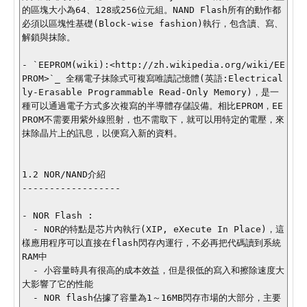
的區塊大小為64、128或256位元組。NAND Flash所有的動作都
必須以區塊性基礎(Block-wise fashion)執行，包含讀、寫、
解鎖與抹除。

- `EEPROM(wiki):<http://zh.wikipedia.org/wiki/EE
PROM>`_ 全稱電子抹除式可複寫唯讀記憶體(英語:Electrical
ly-Erasable Programmable Read-Only Memory)，是一
種可以通過電子方式多次複寫的半導體存儲設備。相比EPROM，EE
PROM不需要用紫外線照射，也不需取下，就可以用特定的電壓，來
抹除晶片上的訊息，以便寫入新的資料。

1.2 NOR/NAND介紹

------------------

- NOR Flash : 

  - NOR的特點是芯片內執行(XIP, eXecute In Place)，這
樣應用程序可以直接在flash閃存內運行，不必再把代碼讀到系統
RAM中

  - 小容量時具有很高的成本效益，但是很低的寫入和擦除速度大
大影響了它的性能

  - NOR flash佔據了容量為1～16MB閃存市場的大部分，主要