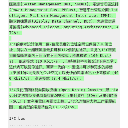
匯流排(System Management Bus, SMBus)、電源管理匯流排
(Power Management Bus, PMBus)、智慧平台管理介面(Int
elligent Platform Management Interface, IPMI)、
顯示數據通道(Display Data Channel, DDC)、先進電信運
算架構(Advanced Telecom Computing Architecture, A
TCA)。

I²C的參考設計使用一個7位元長度的位址空間但保留了16個位
址，所以在一組匯流排最多可和112個節點通訊。常見的I²C匯流
排依傳輸速率的不同而有不同的模式：標準模式（100 Kbit/
s）、低速模式（10 Kbit/s），但時脈頻率可被允許下降至零，
這代表可以暫停通訊。而新一代的I²C匯流排可以和更多的節點
（支援10位元長度的位址空間）以更快的速率通訊：快速模式（40
0 Kbit/s）、高速模式（3.4 Mbit/s）。

I²C只使用兩條雙向開放汲極（Open Drain）(master 跟 sla
ve只能把電位拉低或是讓他OPEN)（串列資料（SDA）及串列時脈
（SCL））並利用電阻將電位上拉。I²C允許相當大的工作電壓範
I²C bus
