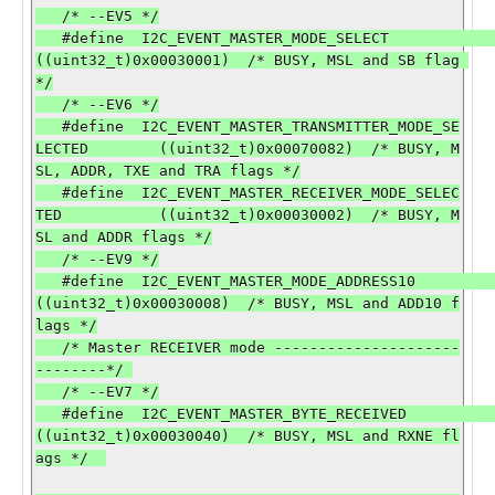
   /* --EV5 */

   #define  I2C_EVENT_MASTER_MODE_SELECT                      
((uint32_t)0x00030001)  /* BUSY, MSL and SB flag 
*/

   /* --EV6 */

   #define  I2C_EVENT_MASTER_TRANSMITTER_MODE_SE
LECTED        ((uint32_t)0x00070082)  /* BUSY, M
SL, ADDR, TXE and TRA flags */

   #define  I2C_EVENT_MASTER_RECEIVER_MODE_SELEC
TED           ((uint32_t)0x00030002)  /* BUSY, M
SL and ADDR flags */

   /* --EV9 */

   #define  I2C_EVENT_MASTER_MODE_ADDRESS10                   
((uint32_t)0x00030008)  /* BUSY, MSL and ADD10 f
lags */

   /* Master RECEIVER mode ---------------------
--------*/ 

   /* --EV7 */

   #define  I2C_EVENT_MASTER_BYTE_RECEIVED                    
((uint32_t)0x00030040)  /* BUSY, MSL and RXNE fl
ags */  
