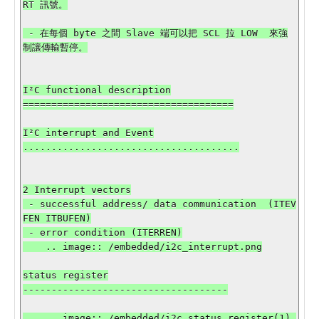
RT 訊號。

 - 在每個 byte 之間 Slave 端可以把 SCL 拉 LOW  來強
制讓傳輸暫停。

I²C functional description

=====================================

I²C interrupt and Event

......................................

2 Interrupt vectors

 - successful address/ data communication  (ITEV
FEN ITBUFEN)

 - error condition (ITERREN)

    .. image:: /embedded/i2c_interrupt.png

status register

------------------------------------

    .. image:: /embedded/i2c_status_register(1).