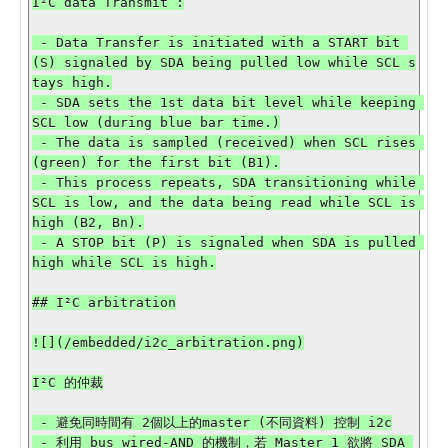
I²C data Transmit :

 - Data Transfer is initiated with a START bit 
(S) signaled by SDA being pulled low while SCL s
tays high.

 - SDA sets the 1st data bit level while keeping 
SCL low (during blue bar time.)

 - The data is sampled (received) when SCL rises 
(green) for the first bit (B1).

 - This process repeats, SDA transitioning while 
SCL is low, and the data being read while SCL is 
high (B2, Bn).

 - A STOP bit (P) is signaled when SDA is pulled 
high while SCL is high.

## I²C arbitration

![](/embedded/i2c_arbitration.png)

I²C 的仲裁

 - 避免同時間有 2個以上的master (不同資料) 控制 i2c

 - 利用 bus wired-AND 的機制，若 Master 1 欲將 SDA 