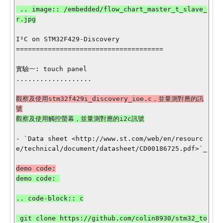
 .. image:: /embedded/flow_chart_master_t_slave_
r.jpg

I²C on STM32F429-Discovery

=====================================

實驗一: touch panel

...................

觀察及使用stm32f429i_discovery_ioe.c，並量測對應的訊
- `Data sheet <http://www.st.com/web/en/resourc
e/technical/document/datasheet/CD00186725.pdf>`_

.. code-block:: c

 git clone https://github.com/colin8930/stm32_to