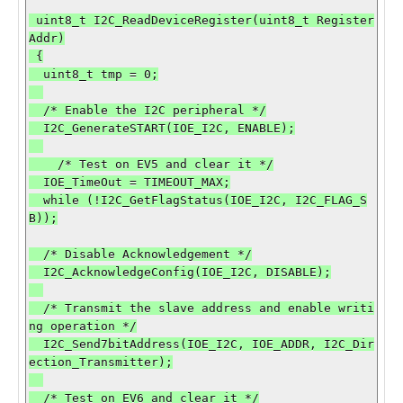
 uint8_t I2C_ReadDeviceRegister(uint8_t Register
Addr)

 {

  uint8_t tmp = 0;

  /* Enable the I2C peripheral */

  I2C_GenerateSTART(IOE_I2C, ENABLE);

    /* Test on EV5 and clear it */

  IOE_TimeOut = TIMEOUT_MAX;

  while (!I2C_GetFlagStatus(IOE_I2C, I2C_FLAG_S
B));

  /* Disable Acknowledgement */

  I2C_AcknowledgeConfig(IOE_I2C, DISABLE);

  /* Transmit the slave address and enable writi
ng operation */

  I2C_Send7bitAddress(IOE_I2C, IOE_ADDR, I2C_Dir
ection_Transmitter);

  /* Test on EV6 and clear it */
