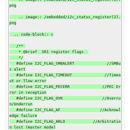
png

    .. image:: /embedded/i2c_status_register(2).
png

  .. code-block:: c

   /** 

    * @brief  SR1 register flags  

    */

   #define I2C_FLAG_SMBALERT              //SMBu
s alert

   #define I2C_FLAG_TIMEOUT              //Timeo
ut or Tlow error

   #define I2C_FLAG_PECERR              //PEC Er
ror in reception

   #define I2C_FLAG_OVR                 //Overru
n/Underrun

   #define I2C_FLAG_AF                 //Acknowl
edge failure

   #define I2C_FLAG_ARLO            //Arbitratio
n lost (master mode)
