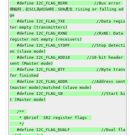
   #define I2C_FLAG_BERR           //Bus error 
傳輸時，在SCL為HIGH時，SDA產生 rising or falling ed
ge

   #define I2C_FLAG_TXE             //Data regis
ter empty (transmitters)

   #define I2C_FLAG_RXNE           //RxNE: Data 
register not empty (receivers)

   #define I2C_FLAG_STOPF         //Stop detecti
on (slave mode)

   #define I2C_FLAG_ADD10       //10-bit header 
sent (Master mode)

   #define I2C_FLAG_BTF             //Byte trans
fer finished

   #define I2C_FLAG_ADDR          //Address sent 
(master mode)/matched (slave mode)

   #define I2C_FLAG_SB                //Start bi
t (Master mode)

   /** 

    * @brief  SR2 register flags  

    */

   #define I2C_FLAG_DUALF             //Dual fla