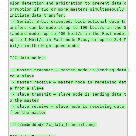
sion detection and arbitration to prevent data c
orruption if two or more masters simultaneously 
initiate data transfer.

 - Serial, 8-bit oriented, bidirectional data tr
ansfers can be made at up to 100 kbit/s in the S
tandard-mode, up to 400 kbit/s in the Fast-mode, 
up to 1 Mbit/s in Fast-mode Plus, or up to 3.4 M
bit/s in the High-speed mode.

I²C data mode :

 - master transmit — master node is sending data 
to a slave

 - master receive — master node is receiving dat
a from a slave

 - slave transmit — slave node is sending data t
o the master

 - slave receive — slave node is receiving data 
from the master

![](/embedded/i2c_data_transmit.png)
