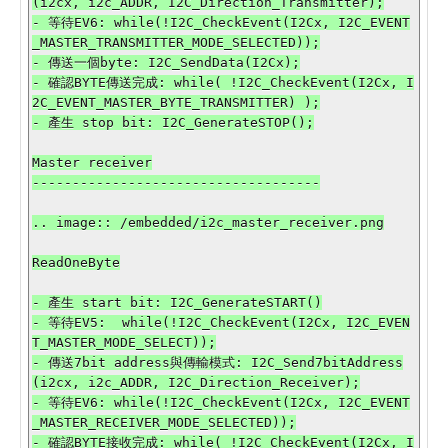
(i2cx, i2c_ADDR, I2C_Direction_Transmitter);

- 等待EV6: while(!I2C_CheckEvent(I2Cx, I2C_EVENT
_MASTER_TRANSMITTER_MODE_SELECTED));

- 傳送一個byte: I2C_SendData(I2Cx);

- 確認BYTE傳送完成: while( !I2C_CheckEvent(I2Cx, I
2C_EVENT_MASTER_BYTE_TRANSMITTER) );

- 產生 stop bit: I2C_GenerateSTOP();

Master receiver

------------------------------------

.. image:: /embedded/i2c_master_receiver.png

ReadOneByte

- 產生 start bit: I2C_GenerateSTART()

- 等待EV5:  while(!I2C_CheckEvent(I2Cx, I2C_EVEN
T_MASTER_MODE_SELECT));

- 傳送7bit address與傳輸模式: I2C_Send7bitAddress
(i2cx, i2c_ADDR, I2C_Direction_Receiver);

- 等待EV6: while(!I2C_CheckEvent(I2Cx, I2C_EVENT
_MASTER_RECEIVER_MODE_SELECTED));

- 確認BYTE接收完成: while( !I2C_CheckEvent(I2Cx, I