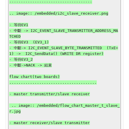
------------------------------------

.. image:: /embedded/i2c_slave_receiver.png

- 等待EV1

- 中斷 -> I2C_EVENT_SLAVE_TRANSMITTER_ADDRESS_MA
TCHED

- 等待EV3  (EV3_1)

- 中斷-> I2C_EVENT_SLAVE_BYTE_TRANSMITTED  (TxE=
1) ->  I2C_SendData() (WRITE DR register)

- 等待EV3_2

- 中斷->NACK -> 結束

flow chart(two boards)

......................................

- master transmitter/slave receiver

 .. image:: /embedded/flow_chart_master_t_slave_
r.jpg

- master receiver/slave transmitter
