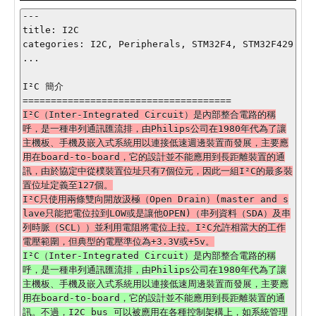
---

title: I2C

categories: I2C, Peripherals, STM32F4, STM32F429

...

I²C 簡介

I²C（Inter-Integrated Circuit）是內部整合電路的稱
呼，是一種串列通訊匯流排，由Philips公司在1980年代為了讓
主機板、手機及嵌入式系統用以連接低速週邊裝置而發展，主要應
用在board-to-board，它的設計並不能應用到長距離裝置的通
訊，由於協定中從樸裝置位址只有7個位元，因此一組I²C的最多裝
置位址定義至127個。

I²C只使用兩條雙向開放汲極（Open Drain）(master and s
lave只能把電位拉到LOW或是讓他OPEN)（串列資料（SDA）及串
列時脈（SCL））並利用電阻將電位上拉。I²C允許相當大的工作
I²C（Inter-Integrated Circuit）是內部整合電路的稱
呼，是一種串列通訊匯流排，由Philips公司在1980年代為了讓
主機板、手機及嵌入式系統用以連接低速周邊裝置而發展，主要應
用在board-to-board，它的設計並不能應用到長距離裝置的通
訊。不過，I2C bus 可以被應用在各種控制架構上，如系統管理