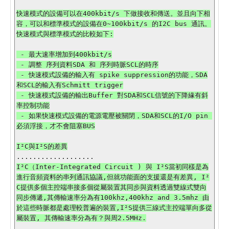
快速模式的設備可以在400kbit/s 下做接收和傳送。並且向下相
容，可以和標準模式的設備在0~100kbit/s 的I2C bus 通訊。
快速模式與標準模式的比較如下:

 - 最大速率增加到400kbit/s

 - 調整 序列資料SDA 和 序列時脈SCL的時序

 - 快速模式設備的輸入有 spike suppression的功能，SDA
和SCL的輸入有Schmitt trigger

 - 快速模式設備的輸出Buffer 對SDA和SCL信號的下降緣有斜
率控制功能

 - 如果快速模式設備的電源電壓被關閉，SDA和SCL的I/O pin 
必須浮接，才不會阻塞BUS

I²C（Inter-Integrated Circuit ) 與 I²S當初同樣是為
進行音頻資料的串列通訊協議,但就功能面的支援還是有差異, I²
C提供多個主控端串接多個從屬裝置其同步與資料透過雙線式雙向
同步傳遞,其傳輸速率分為有100khz,400khz and 3.5mhz 由
於這些時脈都是處理較普遍的裝置,I²S提供三線式主控端單向多從