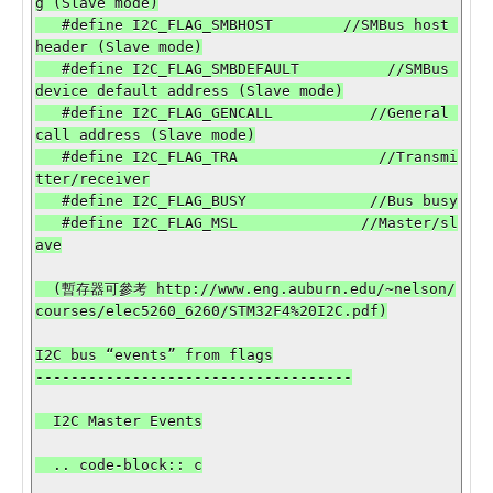
g (Slave mode)

   #define I2C_FLAG_SMBHOST        //SMBus host 
header (Slave mode)

   #define I2C_FLAG_SMBDEFAULT          //SMBus 
device default address (Slave mode)

   #define I2C_FLAG_GENCALL           //General 
call address (Slave mode)

   #define I2C_FLAG_TRA                //Transmi
tter/receiver

   #define I2C_FLAG_BUSY              //Bus busy

   #define I2C_FLAG_MSL              //Master/sl
ave

  (暫存器可參考 http://www.eng.auburn.edu/~nelson/
courses/elec5260_6260/STM32F4%20I2C.pdf)

I2C bus “events” from flags

------------------------------------

  I2C Master Events

  .. code-block:: c
