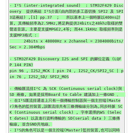
- I²S (inter-integrated sound)  : STM32F429 Disc
overy  提供兩組 I²S介面(由內部的多工器切換 SPI2 及 SPI
3這兩組) ,[1] pp.37  ;   所以基本上一個時脈以400ns計
算, 其傳輸頻率為2.5MHz,將足夠提供24bits之48khz取樣的雙
聲道音源, 主要是支援MPGE2,4等; 而44.1kKHz 取樣頻率則是
支援MP3格式 : 

      24bits x 48000Hz x 2channel = 2304000bits/
Sec = 2.304Mbps

- STM32F429 Discovery I2S and SPI 的腳位定義 (LQF
P 144 PIN)

pin 96 , I2S2_MCK | pin 74 , I2S2_CK/SPI2_SC | p
in 76 , I2S2_SD/ SPI2_MOS

- 傳輸匯流排I²C 為 SCK (Continuous serial clock)與 
SD 兩條, 如果是採用Board to Cable 建議加上一條GND 。  

- 在I²S匯流排通道上只有一個傳輸控制器與一個主控端(Maste
r)角色的監控裝置,該匯流排共有三條傳輸線分別為,同步時脈 SC
K (Continuous serial clock) , 字串選擇的WS (Selec
t dates) 以及進行資料傳輸的 SD(serial data ) 三條傳
輸線, 並含GND共地線。

- I²S的角色可以是一個主控端(Master)監控裝置,也可以同時