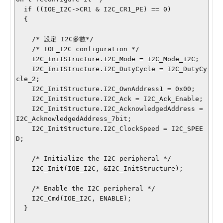
  if ((IOE_I2C->CR1 & I2C_CR1_PE) == 0)

  {   

    /* 設定 I2C參數*/

    /* IOE_I2C configuration */

    I2C_InitStructure.I2C_Mode = I2C_Mode_I2C;

    I2C_InitStructure.I2C_DutyCycle = I2C_DutyCy
cle_2;

    I2C_InitStructure.I2C_OwnAddress1 = 0x00;

    I2C_InitStructure.I2C_Ack = I2C_Ack_Enable;

    I2C_InitStructure.I2C_AcknowledgedAddress = 
I2C_AcknowledgedAddress_7bit;

    I2C_InitStructure.I2C_ClockSpeed = I2C_SPEE
D;

    /* Initialize the I2C peripheral */

    I2C_Init(IOE_I2C, &I2C_InitStructure);

    /* Enable the I2C peripheral */

    I2C_Cmd(IOE_I2C, ENABLE);

  }   
