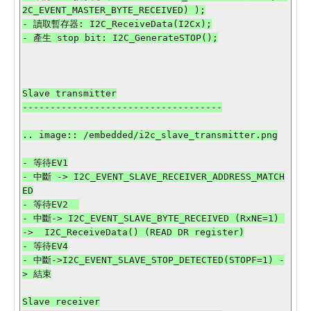
2C_EVENT_MASTER_BYTE_RECEIVED) );

- 讀取暫存器: I2C_ReceiveData(I2Cx);

- 產生 stop bit: I2C_GenerateSTOP();

Slave transmitter

------------------------------------

.. image:: /embedded/i2c_slave_transmitter.png

- 等待EV1

- 中斷 -> I2C_EVENT_SLAVE_RECEIVER_ADDRESS_MATCH
ED

- 等待EV2  

- 中斷-> I2C_EVENT_SLAVE_BYTE_RECEIVED (RxNE=1) 
->  I2C_ReceiveData() (READ DR register)

- 等待EV4

- 中斷->I2C_EVENT_SLAVE_STOP_DETECTED(STOPF=1) -
> 結束

Slave receiver
