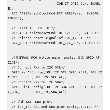
                         IOE_IT_GPIO_CLK, ENABL
E);

  RCC_APB2PeriphClockCmd(RCC_APB2Periph_SYSCFG, 
ENABLE);

  /* Reset IOE_I2C IP */

  RCC_APB1PeriphResetCmd(IOE_I2C_CLK, ENABLE);

  /* Release reset signal of IOE_I2C IP */

  RCC_APB1PeriphResetCmd(IOE_I2C_CLK, DISABLE);

  /*設定PA8、PC9 的Alternate function設為 GPIO_AF_
I2C3*/

  /* Connect PXx to I2C_SCL*/

  GPIO_PinAFConfig(IOE_I2C_SCL_GPIO_PORT, IOE_I2
C_SCL_SOURCE, IOE_I2C_SCL_AF);

  /* Connect PXx to I2C_SDA*/

  GPIO_PinAFConfig(IOE_I2C_SDA_GPIO_PORT, IOE_I2
C_SDA_SOURCE, IOE_I2C_SDA_AF); 

  /* 設定 SCL、SDA pin*/

  /* IOE_I2C SCL and SDA pins configuration */
