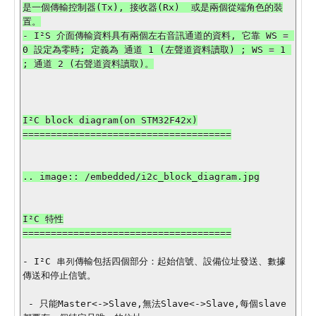
是一個傳輸控制器(Tx), 接收器(Rx)  或是兩個從端角色的裝
置。

- I²S 介面傳輸資料具有兩個左右音訊通道的資料, 它靠 WS = 
0 設定為零時; 定義為 通道 1 (左聲道資料讀取) ; WS = 1 
; 通道 2 (右聲道資料讀取)。

I²C block diagram(on STM32F42x)

=====================================

.. image:: /embedded/i2c_block_diagram.jpg

I²C 特性

=====================================

- I²C 串列傳輸包括四個部分：起始信號、設備位址發送、數據
傳送和停止信號。

 - 只能Master<->Slave,無法Slave<->Slave,每個slave