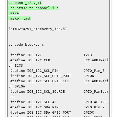
uchpanel_i2c.git

 cd stm32_touchpanel_i2c

 make

 make flash

[stm32f429i_discovery_ioe.h]

.. code-block:: c

 #define IOE_I2C                    I2C3

 #define IOE_I2C_CLK                RCC_APB1Peri
ph_I2C3

 #define IOE_I2C_SCL_PIN            GPIO_Pin_8

 #define IOE_I2C_SCL_GPIO_PORT      GPIOA

 #define IOE_I2C_SCL_GPIO_CLK       RCC_AHB1Peri
ph_GPIOA

 #define IOE_I2C_SCL_SOURCE         GPIO_PinSour
ce8

 #define IOE_I2C_SCL_AF             GPIO_AF_I2C3

 #define IOE_I2C_SDA_PIN            GPIO_Pin_9

 #define IOE_I2C_SDA_GPIO_PORT      GPIOC
