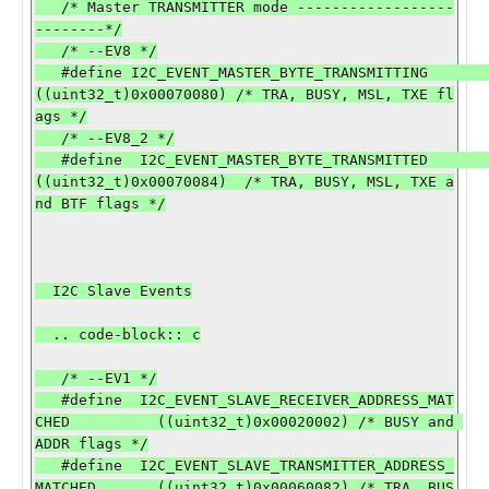
   /* Master TRANSMITTER mode ------------------
--------*/

   /* --EV8 */

   #define I2C_EVENT_MASTER_BYTE_TRANSMITTING                 
((uint32_t)0x00070080) /* TRA, BUSY, MSL, TXE fl
ags */

   /* --EV8_2 */

   #define  I2C_EVENT_MASTER_BYTE_TRANSMITTED                 
((uint32_t)0x00070084)  /* TRA, BUSY, MSL, TXE a
nd BTF flags */

  I2C Slave Events

  .. code-block:: c

   /* --EV1 */

   #define  I2C_EVENT_SLAVE_RECEIVER_ADDRESS_MAT
CHED          ((uint32_t)0x00020002) /* BUSY and 
ADDR flags */

   #define  I2C_EVENT_SLAVE_TRANSMITTER_ADDRESS_
MATCHED       ((uint32_t)0x00060082) /* TRA, BUS