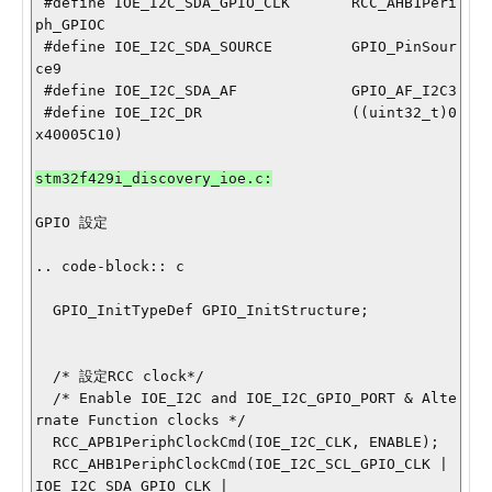
 #define IOE_I2C_SDA_GPIO_CLK       RCC_AHB1Peri
ph_GPIOC

 #define IOE_I2C_SDA_SOURCE         GPIO_PinSour
ce9

 #define IOE_I2C_SDA_AF             GPIO_AF_I2C3

 #define IOE_I2C_DR                 ((uint32_t)0
x40005C10)

GPIO 設定

.. code-block:: c

  GPIO_InitTypeDef GPIO_InitStructure;

  /* 設定RCC clock*/

  /* Enable IOE_I2C and IOE_I2C_GPIO_PORT & Alte
rnate Function clocks */

  RCC_APB1PeriphClockCmd(IOE_I2C_CLK, ENABLE);

  RCC_AHB1PeriphClockCmd(IOE_I2C_SCL_GPIO_CLK | 
IOE_I2C_SDA_GPIO_CLK |
