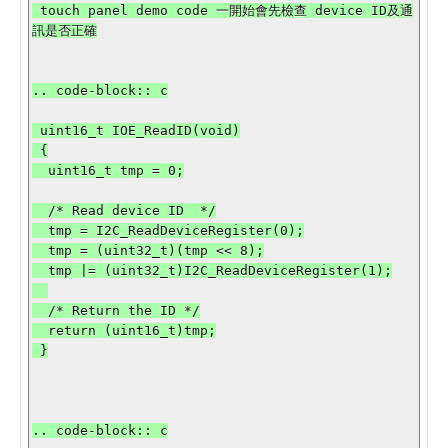
 touch panel demo code 一開始會先檢查 device ID及通
訊是否正確

.. code-block:: c

 uint16_t IOE_ReadID(void)

 {

  uint16_t tmp = 0;

  /* Read device ID  */

  tmp = I2C_ReadDeviceRegister(0);

  tmp = (uint32_t)(tmp << 8);

  tmp |= (uint32_t)I2C_ReadDeviceRegister(1);

  /* Return the ID */

  return (uint16_t)tmp;

 }

.. code-block:: c
