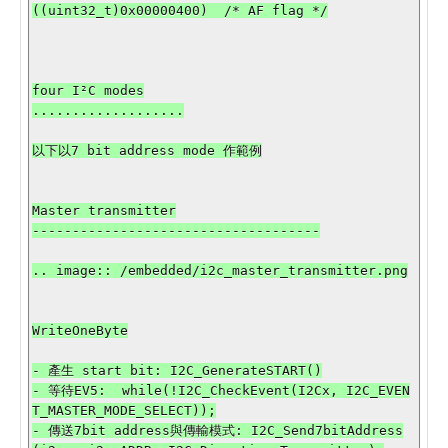
((uint32_t)0x00000400)  /* AF flag */

four I²C modes

...................

以下以7 bit address mode 作範例

Master transmitter

------------------------------------

.. image:: /embedded/i2c_master_transmitter.png

WriteOneByte

- 產生 start bit: I2C_GenerateSTART()

- 等待EV5:  while(!I2C_CheckEvent(I2Cx, I2C_EVEN
T_MASTER_MODE_SELECT));

- 傳送7bit address與傳輸模式: I2C_Send7bitAddress