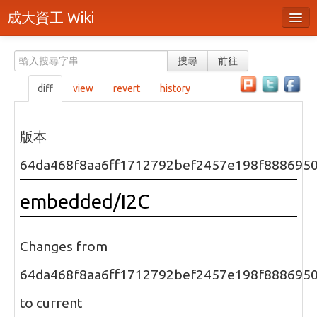
成大資工 Wiki
所有頁面
搜尋
前往
分類
diff
view
revert
history
隨機頁面
最近活動
版本
上傳檔案
64da468f8aa6ff1712792bef2457e198f888695
本頁面
embedded/I2C
頁面原始檔
可列印版本
Changes from
刪除本頁
64da468f8aa6ff1712792bef2457e198f888695
to current
登入 / 註冊帳號