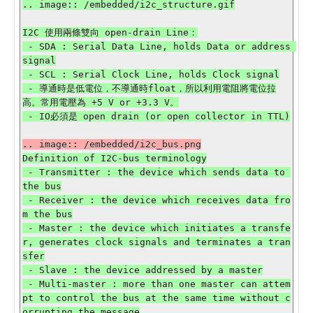
I2C 使用兩條雙向 open-drain Line：

 - SDA : Serial Data Line, holds Data or address 
signal

 - SCL : Serial Clock Line, holds Clock signal

 - 導通時是低電位，不導通時float，所以利用電阻將電位拉
高。常用電壓為 +5 V or +3.3 V。

Definition of I2C-bus terminology

 - Transmitter : the device which sends data to 
the bus

 - Receiver : the device which receives data fro
m the bus

 - Master : the device which initiates a transfe
r, generates clock signals and terminates a tran
sfer

 - Slave : the device addressed by a master

 - Multi-master : more than one master can attem
pt to control the bus at the same time without c
orrupting the message
