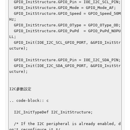
  GPIO_InitStructure.GPIO_Pin = IOE_I2C_SCL_PIN;

  GPIO_InitStructure.GPIO_Mode = GPIO_Mode_AF;

  GPIO_InitStructure.GPIO_Speed = GPIO_Speed_50M
Hz;

  GPIO_InitStructure.GPIO_OType = GPIO_OType_OD;

  GPIO_InitStructure.GPIO_PuPd  = GPIO_PuPd_NOPU
LL;

  GPIO_Init(IOE_I2C_SCL_GPIO_PORT, &GPIO_InitStr
ucture);

  GPIO_InitStructure.GPIO_Pin = IOE_I2C_SDA_PIN;

  GPIO_Init(IOE_I2C_SDA_GPIO_PORT, &GPIO_InitStr
ucture);

I2C參數設定

.. code-block:: c

  I2C_InitTypeDef I2C_InitStructure;

  /* If the I2C peripheral is already enabled, d
on't reconfigure it */
