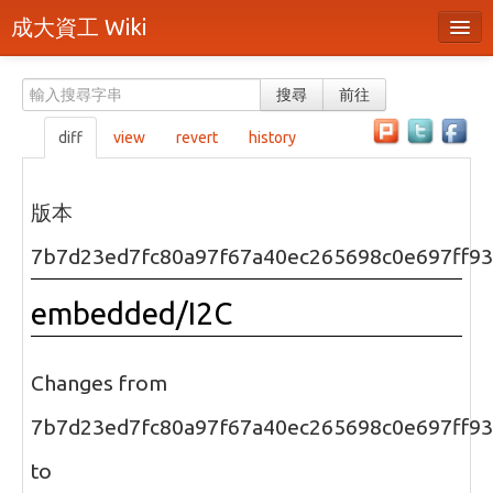
成大資工 Wiki
所有頁面
搜尋
前往
分類
diff
view
revert
history
隨機頁面
最近活動
版本
上傳檔案
7b7d23ed7fc80a97f67a40ec265698c0e697ff93
本頁面
embedded/I2C
頁面原始檔
可列印版本
Changes from
刪除本頁
7b7d23ed7fc80a97f67a40ec265698c0e697ff93
to
登入 / 註冊帳號