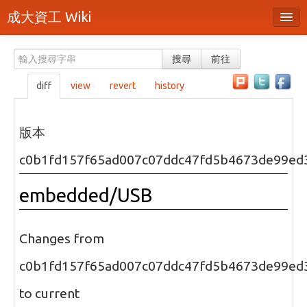
成大資工 Wiki
所有頁面
搜尋
前往
分類
diff
view
revert
history
隨機頁面
最近活動
版本
上傳檔案
c0b1fd157f65ad007c07ddc47fd5b4673de99ed
本頁面
embedded/USB
頁面原始檔
可列印版本
Changes from
刪除本頁
c0b1fd157f65ad007c07ddc47fd5b4673de99ed
to current
登入 / 註冊帳號