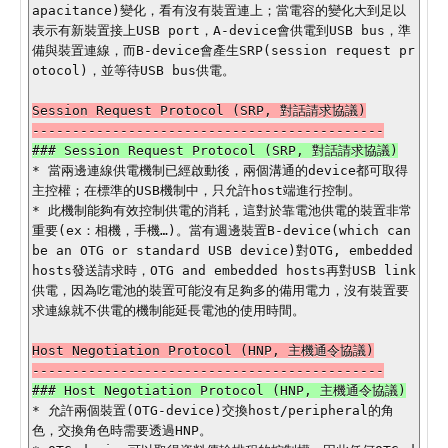
apacitance)變化，看有沒有裝置連上；當電容的變化大到足以
表示有新裝置接上USB port，A-device會供電到USB bus，準
備與裝置連線，而B-device會產生SRP(session request pr
otocol)，並等待USB bus供電。

Session Request Protocol (SRP, 對話請求協議)

* 當兩邊連線供電機制已經啟動後，兩個溝通的device都可取得
主控權；在標準的USB機制中，只允許host端進行控制。

* 此機制能夠有效控制供電的消耗，這對於靠電池供電的裝置非常
重要(ex：相機，手機…)。當有週邊裝置B-device(which can 
be an OTG or standard USB device)對OTG, embedded 
hosts發送請求時，OTG and embedded hosts再對USB link
供電，因為吃電池的裝置可能沒有足夠多的備用電力，沒有裝置要
求連線就不供電的機制能延長電池的使用時間。

Host Negotiation Protocol (HNP, 主機通令協議)

* 允許兩個裝置(OTG-device)交換host/peripheral的角
色，交換角色時需要透過HNP。
