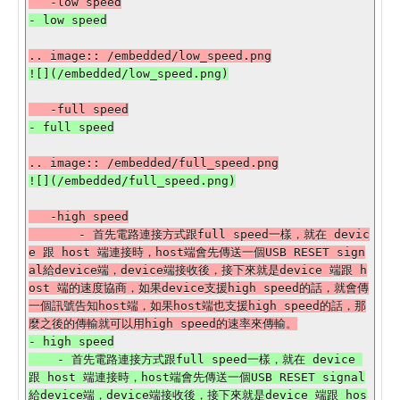
   -high speed

       - 首先電路連接方式跟full speed一樣，就在 devic
e 跟 host 端連接時，host端會先傳送一個USB RESET sign
al給device端，device端接收後，接下來就是device 端跟 h
ost 端的速度協商，如果device支援high speed的話，就會傳
一個訊號告知host端，如果host端也支援high speed的話，那
- high speed

    - 首先電路連接方式跟full speed一樣，就在 device 
跟 host 端連接時，host端會先傳送一個USB RESET signal
給device端，device端接收後，接下來就是device 端跟 hos