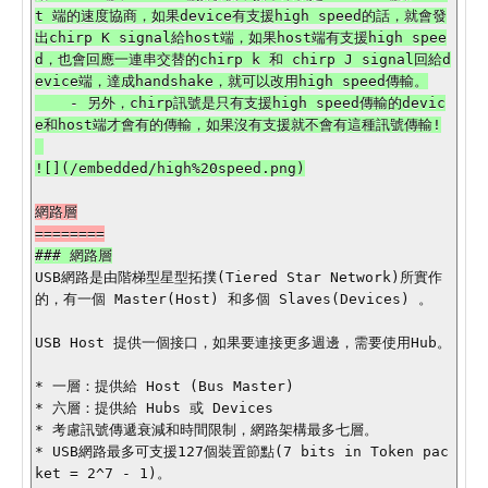
t 端的速度協商，如果device有支援high speed的話，就會發
出chirp K signal給host端，如果host端有支援high spee
d，也會回應一連串交替的chirp k 和 chirp J signal回給d
evice端，達成handshake，就可以改用high speed傳輸。

    - 另外，chirp訊號是只有支援high speed傳輸的devic
e和host端才會有的傳輸，如果沒有支援就不會有這種訊號傳輸!

網路層

USB網路是由階梯型星型拓撲(Tiered Star Network)所實作
的，有一個 Master(Host) 和多個 Slaves(Devices) 。

USB Host 提供一個接口，如果要連接更多週邊，需要使用Hub。

* 一層：提供給 Host (Bus Master)

* 六層：提供給 Hubs 或 Devices

* 考慮訊號傳遞衰減和時間限制，網路架構最多七層。

* USB網路最多可支援127個裝置節點(7 bits in Token pac
ket = 2^7 - 1)。
