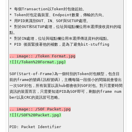
* 每個Transaction以Token封包做起始。

* Token封包定義裝置、Endpoint數量，傳輸的方向。

* 用PID來識別OUT、IN、SOF與SETUP處理。

* 對於OUT和SETUP處理，位址與端點欄位用來選擇接收資料的端
點。

* 對於IN處理，位址與端點欄位用來選擇傳送資料的端點。

* PID 後面緊接著他的補數，是為了避免bit-stuffing

![](/Token%20Format.jpg)

SOF(Start-of-Frame)為一個特別的Token封包類型，包含目
前的frame的號碼(訊框號碼)，主機每隔一段很小的間隔就會發出
一次SOF封包，所有裝置以及hub都會收到SOF封包。對只需要時間
資訊的裝置而言，只需要知道PID為SOF即可，剩餘的frame num
ber以及CRC的資訊皆可忽略。

PID: Packet Identifier
