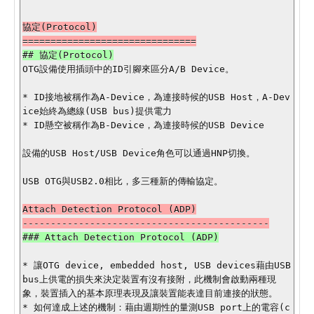
協定(Protocol)

OTG設備使用插頭中的ID引腳來區分A/B Device。

* ID接地被稱作為A-Device，為連接時候的USB Host，A-Dev
ice始終為總線(USB bus)提供電力

* ID懸空被稱作為B-Device，為連接時候的USB Device

設備的USB Host/USB Device角色可以通過HNP切換。

USB OTG與USB2.0相比，多三種新的傳輸協定。

Attach Detection Protocol (ADP)

### Attach Detection Protocol (ADP)

* 讓OTG device, embedded host, USB devices藉由USB 
bus上供電的損失來決定裝置有沒有接附，此機制會啟動兩種現
象，裝置插入的基本原理表現及讓裝置能表達目前連接的狀態。

* 如何達成上述的機制：藉由週期性的量測USB port上的電容(c