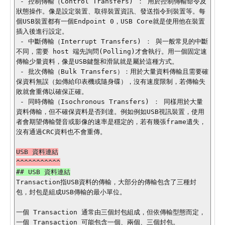
 - 控制傳輸（Control Transfers) ： 用於控制傳輸命令及
狀態操作。像是設定裝置、取得裝置資訊、發送指令到裝置等。每
個USB裝置都有一個Endpoint 0，USB Core就是使用他在裝置
插入後進行設定。

 - 中斷傳輸（Interrupt Transfers) ： 與一般常見的中斷
不同，需要 host 端先詢問(Polling)才會執行。用一個固定速
傳輸少量資料，像是USB鍵盤和滑鼠就是屬於這種方式。

 - 批次傳輸（Bulk Transfers）：用於大量資料傳輸且需要確
保資料無誤（如傳給印表機或隨身碟），沒有速度限制，若傳輸失
敗就會重傳以確保正確。

 - 同時傳輸（Isochronous Transfers) ： 同樣用於大量
資料傳輸，但不確保資料是否到達。例如例如USB視訊裝置，使用
者會期望傳輸聲音或影像的速率是穩定的，若有幾張frame遺失，
沒有通過CRC資料也不會重傳。

USB 資料連結

Transaction指USB資料的傳輸，大部分的傳輸包含了三種封
包，封包是組成USB傳輸的最小單位。

一個 Transaction 通常由三個封包組成，但依傳輸型態而定，
一個 Transaction 可能包含一個、兩個、三個封包。
