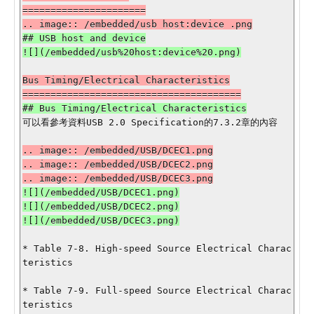
======================

## USB host and device

Bus Timing/Electrical Characteristics

可以看參考資料USB 2.0 Specification的7.3.2章的內容

.. image:: /embedded/USB/DCEC1.png

.. image:: /embedded/USB/DCEC2.png

![](/embedded/USB/DCEC1.png)

![](/embedded/USB/DCEC2.png)

* Table 7-8. High-speed Source Electrical Charac
teristics

* Table 7-9. Full-speed Source Electrical Charac
teristics
