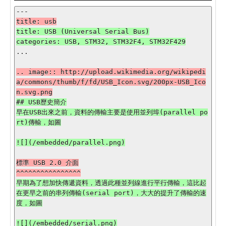
title: USB (Universal Serial Bus)

...

.. image:: http://upload.wikimedia.org/wikipedi
a/commons/thumb/f/fd/USB_Icon.svg/200px-USB_Ico
## USB歷史簡介

早在USB出來之前，資料的傳輸主要是使用並列埠(parallel po
標準 USB 2.0 介面

早期為了想加快傳遞資料，透過此種並列線進行平行傳輸，這比起
在更早之前的串列傳輸(serial port)，大大的提升了傳輸的速
度，如圖

![](/embedded/serial.png)
