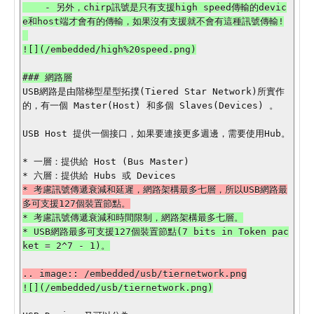
    - 另外，chirp訊號是只有支援high speed傳輸的devic
e和host端才會有的傳輸，如果沒有支援就不會有這種訊號傳輸!

![](/embedded/high%20speed.png)

USB網路是由階梯型星型拓撲(Tiered Star Network)所實作
的，有一個 Master(Host) 和多個 Slaves(Devices) 。

USB Host 提供一個接口，如果要連接更多週邊，需要使用Hub。

* 一層：提供給 Host (Bus Master)

* 考慮訊號傳遞衰減和延遲，網路架構最多七層，所以USB網路最
* 考慮訊號傳遞衰減和時間限制，網路架構最多七層。

* USB網路最多可支援127個裝置節點(7 bits in Token pac