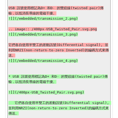
USB 訊號使用標記為D+ 和D- 的雙絞線(twisted pair)傳
它們各自使用半雙工的差動訊號(Differential signal), 並
利用NRZI(non-return-to-zero Inverted)的編碼方式來傳
* USB 訊號使用標記為D+ 和D- 的雙絞線(twisted pair)傳
輸，以抵消長導線的電磁干擾。

![](/400px-USB_Twisted_Pair.svg.png)

   它們各自使用半雙工的差動訊號(Differential signal), 
並利用NRZI(non-return-to-zero Inverted)的編碼方式來
傳送。
