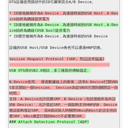
OTG設備使用插頭中的ID引腳來區分A/B Device。

* ID接地被稱作為A-Device，為連接時候的USB Host，A-Dev
* ID接地被稱作為A-Device，為連接時候的USB Host，A-Dev
* ID懸空被稱作為B-Device，為連接時候的USB Device

設備的USB Host/USB Device角色可以通過HNP切換。

Session Request Protocol (SRP, 對話請求協議)

B-Device使用。 通過數據線上的脈衝，請求A-Device打開VBU
S並且開始一個Session。 Session為從VBUS打開到關閉這一段
時間。

支持：A-Device允許回應SRP，B-Device（包括僅能作為外設
的B-Device），允許發起SRP。一個能夠支持HNP的B- Device
應該能夠發起SRP。 當A插頭插入時關閉VBus的Host必須支持回