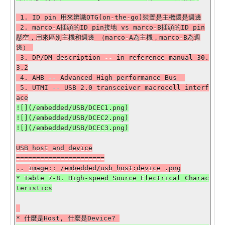
 1. ID pin 用來辨識OTG(on-the-go)裝置是主機還是週邊

 2. marco-A插頭的ID pin接地 vs marco-B插頭的ID pin
懸空，用來區別主機和週邊 （marco-A為主機，marco-B為週
邊） 

 3. DP/DM description -- in reference manual 30.
3.2

 4. AHB -- Advanced High-performance Bus  

 5. UTMI -- USB 2.0 transceiver macrocell interf
![](/embedded/USB/DCEC1.png)

![](/embedded/USB/DCEC2.png)

USB host and device

======================

* Table 7-8. High-speed Source Electrical Charac