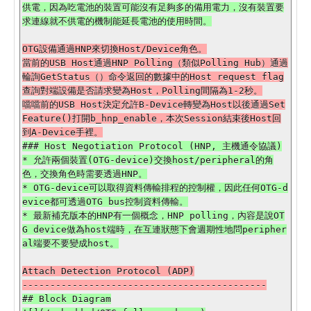
供電，因為吃電池的裝置可能沒有足夠多的備用電力，沒有裝置要
OTG設備通過HNP來切換Host/Device角色。

當前的USB Host通過HNP Polling（類似Polling Hub）通過
輪詢GetStatus（）命令返回的數據中的Host request flag
查詢對端設備是否請求變為Host，Polling間隔為1-2秒。

噹噹前的USB Host決定允許B-Device轉變為Host以後通過Set
Feature()打開b_hnp_enable，本次Session結束後Host回
### Host Negotiation Protocol (HNP, 主機通令協議)

* 允許兩個裝置(OTG-device)交換host/peripheral的角
色，交換角色時需要透過HNP。

* OTG-device可以取得資料傳輸排程的控制權，因此任何OTG-d
evice都可透過OTG bus控制資料傳輸。

* 最新補充版本的HNP有一個概念，HNP polling，內容是說OT
G device做為host端時，在互連狀態下會週期性地問peripher
Attach Detection Protocol (ADP)

## Block Diagram
