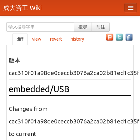
成大資工 Wiki
所有頁面
搜尋
前往
分類
diff
view
revert
history
隨機頁面
最近活動
版本
上傳檔案
cac310f01a98de0ceccb3076a2ca02b81ed1c35f
本頁面
embedded/USB
頁面原始檔
可列印版本
Changes from
刪除本頁
cac310f01a98de0ceccb3076a2ca02b81ed1c35f
to current
登入 / 註冊帳號