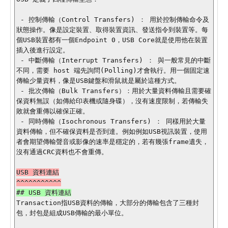
 - 控制傳輸（Control Transfers) ： 用於控制傳輸命令及
狀態操作。像是設定裝置、取得裝置資訊、發送指令到裝置等。每
個USB裝置都有一個Endpoint 0，USB Core就是使用他在裝置
插入後進行設定。

 - 中斷傳輸（Interrupt Transfers) ： 與一般常見的中斷
不同，需要 host 端先詢問(Polling)才會執行。用一個固定速
傳輸少量資料，像是USB鍵盤和滑鼠就是屬於這種方式。

 - 批次傳輸（Bulk Transfers）：用於大量資料傳輸且需要確
保資料無誤（如傳給印表機或隨身碟），沒有速度限制，若傳輸失
敗就會重傳以確保正確。

 - 同時傳輸（Isochronous Transfers) ： 同樣用於大量
資料傳輸，但不確保資料是否到達。例如例如USB視訊裝置，使用
者會期望傳輸聲音或影像的速率是穩定的，若有幾張frame遺失，
沒有通過CRC資料也不會重傳。

USB 資料連結

Transaction指USB資料的傳輸，大部分的傳輸包含了三種封
包，封包是組成USB傳輸的最小單位。
