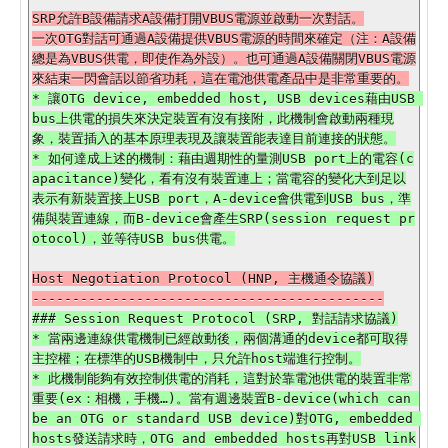
SRP允許B設備請求A設備打開VBUS電源並啟動一次對話。

一次OTG對話可通過A設備提供VBUS電源的時間來確定（注：A設備
總是為VBUS供電，即使作為外設）。也可通過A設備關閉VBUS電源
* 讓OTG device, embedded host, USB devices藉由USB 
bus上供電的損失來決定裝置有沒有接附，此機制會啟動兩種現
象，裝置插入的基本原理表現及讓裝置能表達目前連接的狀態。

* 如何達成上述的機制：藉由週期性的量測USB port上的電容(c
apacitance)變化，看有沒有裝置連上；當電容的變化大到足以
表示有新裝置接上USB port，A-device會供電到USB bus，準
備與裝置連線，而B-device會產生SRP(session request pr
Host Negotiation Protocol (HNP, 主機通令協議)

### Session Request Protocol (SRP, 對話請求協議)

* 當兩邊連線供電機制已經啟動後，兩個溝通的device都可取得
主控權；在標準的USB機制中，只允許host端進行控制。

* 此機制能夠有效控制供電的消耗，這對於靠電池供電的裝置非常
重要(ex：相機，手機…)。當有週邊裝置B-device(which can 
be an OTG or standard USB device)對OTG, embedded 
hosts發送請求時，OTG and embedded hosts再對USB link