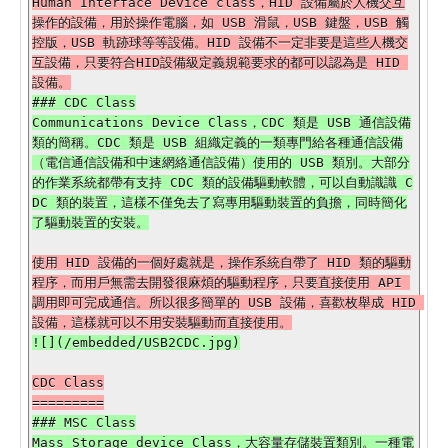
Human Interface Device class，HID 設備屬於人機交互
操作的設備，用於操作電腦，如 USB 滑鼠，USB 鍵盤，USB 觸
控版，USB 軌跡球等等設備。HID 設備不一定非要是這些人機交
互設備，只要符合HID設備級定義規範要求的都可以認為是 HID 
### CDC Class

Communications Device Class，CDC 類是 USB 通信設備
類的簡稱。CDC 類是 USB 組織定義的一類專門給各種通信設備
（電信通信設備和中速網絡通信設備）使用的 USB 類別。大部分
的作業系統都帶有支持 CDC 類的設備驅動軟體，可以自動識識 C
DC 類的裝置，這樣不僅免去了寫專用驅動裝置的負擔，同時簡化
使用 HID 設備的一個好處就是，操作系統自帶了 HID 類的驅動
程序，而用戶無需去開發很麻煩的驅動程序，只要直接使用 API 
調用即可完成通信。所以很多簡單的 USB 設備，喜歡枚舉成 HID 
CDC Class

### MSC Class

Mass Storage device Class，大容量存儲裝置類別。一種電