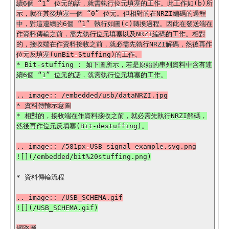
續6個 “1” 位元的話，就需執行位元填塞的工作。此工作如(b)所
示，就在其後填塞一個 “0” 位元。但相對的在NRZI編碼的過程
中，對這連續的6個 “1” 執行如圖(c)轉換過程。因此在發送端在
作資料傳輸之前，需先執行位元填塞以及NRZI編碼的工作。相對
的，接收端在作資料接收之前，就必需先執行NRZI解碼，然後再作
* Bit-stuffing : 如下圖所示，若是原始的串列資料中含有連
.. image:: /embedded/usb/dataNRZI.jpg

* 相對的，接收端在作資料接收之前，就必需先執行NRZI解碼，
* 資料傳輸流程

網路層
