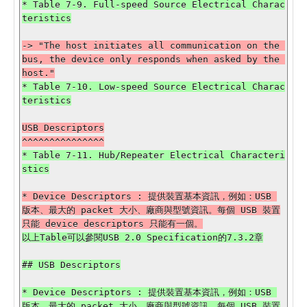
* Table 7-9. Full-speed Source Electrical Charac
-> "The host initiates all communication on the 
bus, the device only responds when asked by the 
* Table 7-10. Low-speed Source Electrical Charac
USB Descriptors

* Table 7-11. Hub/Repeater Electrical Characteri
* Device Descriptors : 提供裝置基本資訊，例如：USB 
版本、最大的 packet 大小、廠商與型號資訊。每個 USB 裝置
## USB Descriptors

* Device Descriptors : 提供裝置基本資訊，例如：USB 
版本、最大的 packet 大小、廠商與型號資訊。每個 USB 裝置