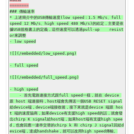
### 傳輸速率

* 上述簡介中的USB傳輸速度(low speed：1.5 Mb/s、full 
speed 12 Mb/s、high speed 480 Mb/s)的給定，主要是依
據USB規格書上的定義，這些速度可以透過pull-up    resist
or來調整

- low speed

![](/embedded/low_speed.png)

- full speed

![](/embedded/full_speed.png)

- high speed

    - 首先電路連接方式跟full speed一樣，就在 device 
跟 host 端連接時，host端會先傳送一個USB RESET signal
給device端，device端接收後，接下來就是device 端跟 hos
t 端的速度協商，如果device有支援high speed的話，就會發
出chirp K signal給host端，如果host端有支援high spee
d，也會回應一連串交替的chirp k 和 chirp J signal回給d
evice端，達成handshake，就可以改用high speed傳輸。
