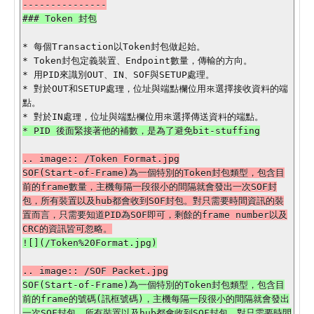
* 每個Transaction以Token封包做起始。

* Token封包定義裝置、Endpoint數量，傳輸的方向。

* 用PID來識別OUT、IN、SOF與SETUP處理。

* 對於OUT和SETUP處理，位址與端點欄位用來選擇接收資料的端
點。

.. image:: /Token Format.jpg

SOF(Start-of-Frame)為一個特別的Token封包類型，包含目
前的frame數量，主機每隔一段很小的間隔就會發出一次SOF封
包，所有裝置以及hub都會收到SOF封包。對只需要時間資訊的裝
置而言，只需要知道PID為SOF即可，剩餘的frame number以及
SOF(Start-of-Frame)為一個特別的Token封包類型，包含目
前的frame的號碼(訊框號碼)，主機每隔一段很小的間隔就會發出
一次SOF封包，所有裝置以及hub都會收到SOF封包。對只需要時間