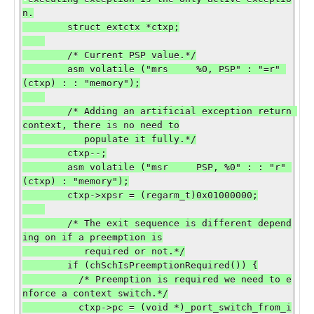
n.

        struct extctx *ctxp;

        /* Current PSP value.*/

        asm volatile ("mrs     %0, PSP" : "=r" 
(ctxp) : : "memory");

        /* Adding an artificial exception return 
context, there is no need to

           populate it fully.*/

        ctxp--;

        asm volatile ("msr     PSP, %0" : : "r" 
(ctxp) : "memory");

        ctxp->xpsr = (regarm_t)0x01000000;

        /* The exit sequence is different depend
ing on if a preemption is

           required or not.*/

        if (chSchIsPreemptionRequired()) {

          /* Preemption is required we need to e
nforce a context switch.*/

          ctxp->pc = (void *)_port_switch_from_i