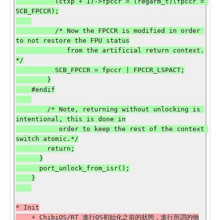
          (ctxp + 1)->fpccr = (regarm_t)(fpccr = 
SCB_FPCCR);

          /* Now the FPCCR is modified in order 
to not restore the FPU status

             from the artificial return context.
*/

          SCB_FPCCR = fpccr | FPCCR_LSPACT;

        }

    #endif

        /* Note, returning without unlocking is 
intentional, this is done in

           order to keep the rest of the context 
switch atomic.*/

        return;

      }

      port_unlock_from_isr();

    }

* Init

    + ChibiOS/RT 進行OS初始化之前的狀態，進行所謂的物