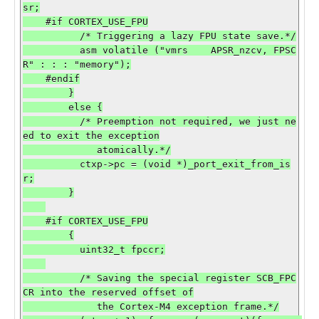
sr;

    #if CORTEX_USE_FPU

          /* Triggering a lazy FPU state save.*/

          asm volatile ("vmrs    APSR_nzcv, FPSC
R" : : : "memory");

    #endif

        }

        else {

          /* Preemption not required, we just ne
ed to exit the exception

             atomically.*/

          ctxp->pc = (void *)_port_exit_from_is
r;

        }

    #if CORTEX_USE_FPU

        {

          uint32_t fpccr;

          /* Saving the special register SCB_FPC
CR into the reserved offset of

             the Cortex-M4 exception frame.*/
