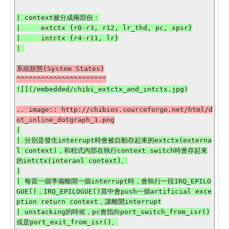
| context被分成兩部份：

|     extctx {r0-r3, r12, lr_thd, pc, xpsr}

|     intctx {r4-r11, lr}

系統狀態(System States)

.. image:: http://chibios.sourceforge.net/html/d
|

| 分別是發生interrupt時會被自動存起來的extctx(externa
l context)，和程式內部在執行context switch時會存起來
的intctx(interanl context)。

|

| 每當一個準備離開一個interrupt時，會執行一段IRQ_EPILO
GUE()，IRQ_EPILOGUE()當中會push一個artificial exce
ption return context，讓離開interrupt

| unstacking的時候，pc會指向port_switch_from_isr()
或是port_exit_from_isr()。
