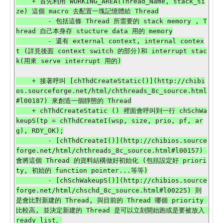
    + 首先利用 WORKING_AREA(Thread_Name, stack_si
ze) 這個 macro 去配置一塊記憶體給 Thread

        - 包括這條 Thread 所需要的 stack memory , T
hread 自己本身存 stucture data 用的 memory

        - 還有 external context, internal contex
t (詳見後面 context switch 的部分)和 interrupt stac
k(用來 serve interrupt 用的)

    + 接著呼叫 [chThdCreateStatic()](http://chibi
os.sourceforge.net/html/chthreads_8c_source.html
#l00187) 來創造一個靜態的 Thread

    + chThdCreateStatic () 裡面會呼叫到一行 chSchWa
keupS(tp = chThdCreateI(wsp, size, prio, pf, ar
g), RDY_OK);

        - [chThdCreateI()](http://chibios.source
forge.net/html/chthreads_8c_source.html#l00157) 
會將這個 Thread 的資料結構做好初始化 (包括設定好 priori
ty, 初始的 function pointer...等等)

        - [chSchWakeupS()](http://chibios.source
forge.net/html/chschd_8c_source.html#l00225) 則
是會比對新建的 Thread, 與目前的 Thread 哪個 priority 
比較高, 並決定新建的 Thread 是可以立刻開始跑或是要被放入 
ready list。
