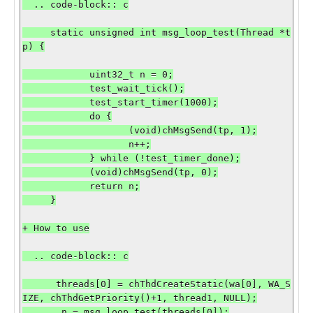
  .. code-block:: c

     static unsigned int msg_loop_test(Thread *t
p) {

            uint32_t n = 0;

            test_wait_tick();

            test_start_timer(1000);

            do {

                   (void)chMsgSend(tp, 1);

                   n++;

            } while (!test_timer_done);

            (void)chMsgSend(tp, 0);

            return n;

     }

+ How to use

  .. code-block:: c

      threads[0] = chThdCreateStatic(wa[0], WA_S
IZE, chThdGetPriority()+1, thread1, NULL);

       n = msg_loop_test(threads[0]);
