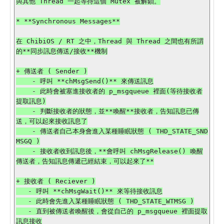
與其他 Thread 一起等待這個 Mutex 被解鎖。

* **Synchronous Messages**

在 ChibiOS / RT 之中，Thread 與 Thread 之間也有所謂
的**同步訊息傳送/接收**機制

+ 傳送者 ( Sender )

    - 呼叫 **chMsgSend()** 來傳送訊息

    - 此時會被塞進接收者的 p_msgqueue 裡面(等待接收者
提取訊息)

    - 判斷接收者的狀態，並**喚醒**接收者，告知訊息已傳
送，可以起來接收訊息了

    - 傳送者自己本身會進入某種睡眠狀態 ( THD_STATE_SND
MSGQ )

    - 接收者收到訊息後，**會呼叫 chMsgRelease() 喚醒
傳送者，告知訊息傳遞已經結束，可以起來了**

+ 接收者 ( Reciever )

   - 呼叫 **chMsgWait()** 來等待接收訊息

   - 此時會先進入某種睡眠狀態 ( THD_STATE_WTMSG )

   - 直到被傳送者喚醒後，會從自己的 p_msgqueue 裡面提取
訊息接收
