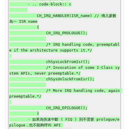
        - .. code-block:: c

            CH_IRQ_HANDLER(ISR_name) // 傳入參數
為一 ISR name

            {

                CH_IRQ_PROLOGUE();

                /* IRQ handling code, preemptabl
e if the architecture supports it.*/

                chSysLockFromIsr();

                /* Invocation of some I-Class sy
stem APIs, never preemptable.*/

                chSysUnlockFromIsr();

                /* More IRQ handling code, again 
preemptable.*/

                CH_IRQ_EPILOGUE();

            }

        - 如果為快速中斷 ( FIQ ) 則不需要 prologue/e
pilogue，也不能夠呼叫 API 
