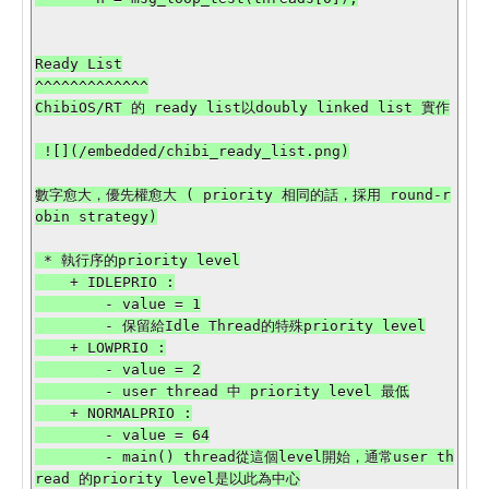
Ready List

^^^^^^^^^^^^^

ChibiOS/RT 的 ready list以doubly linked list 實作

 ![](/embedded/chibi_ready_list.png)

數字愈大，優先權愈大 ( priority 相同的話，採用 round-r
obin strategy)

 * 執行序的priority level

    + IDLEPRIO :

        - value = 1

        - 保留給Idle Thread的特殊priority level

    + LOWPRIO :

        - value = 2

        - user thread 中 priority level 最低

    + NORMALPRIO :

        - value = 64

        - main() thread從這個level開始，通常user th
read 的priority level是以此為中心
