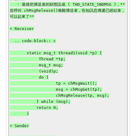
   - 最後把傳送者的狀態設成 ( THD_STATE_SNDMSG )，**
並呼叫 chMsgRelease()喚醒傳送者，告知訊息傳遞已經結束，
可以起來了**

+ Receiver

  .. code-block:: c

       static msg_t thread1(void *p) {

            Thread *tp;

            msg_t msg;

            (void)p;

            do {

                   tp = chMsgWait();

                   msg = chMsgGet(tp);

                   chMsgRelease(tp, msg);

           } while (msg);

           return 0;

       }

+ Sender
