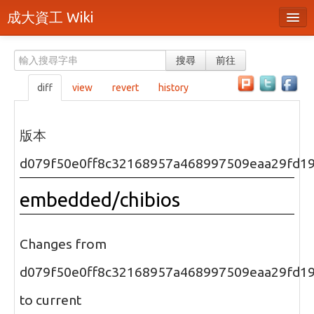
成大資工 Wiki
所有頁面
搜尋
前往
分類
diff
view
revert
history
隨機頁面
最近活動
版本
上傳檔案
d079f50e0ff8c32168957a468997509eaa29fd1
本頁面
embedded/chibios
頁面原始檔
可列印版本
Changes from
刪除本頁
d079f50e0ff8c32168957a468997509eaa29fd1
to current
登入 / 註冊帳號