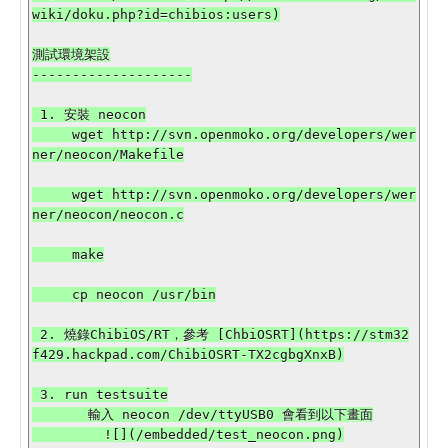
wiki/doku.php?id=chibios:users)

測試環境架設

--------------------

 1. 安裝 neocon

     wget http://svn.openmoko.org/developers/wer
ner/neocon/Makefile

     wget http://svn.openmoko.org/developers/wer
ner/neocon/neocon.c

     make

     cp neocon /usr/bin

 2. 燒錄ChibiOS/RT，參考 [ChbiOSRT](https://stm32
f429.hackpad.com/ChibiOSRT-TX2cgbgXnxB)

 3. run testsuite

       輸入 neocon /dev/ttyUSB0 會看到以下畫面

         ![](/embedded/test_neocon.png)
