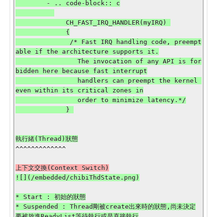
        - .. code-block:: c

             CH_FAST_IRQ_HANDLER(myIRQ) 

             {

              /* Fast IRQ handling code, preempt
able if the architecture supports it.

                The invocation of any API is for
bidden here because fast interrupt

                handlers can preempt the kernel 
even within its critical zones in

                order to minimize latency.*/

             } 

^^^^^^^^^^^^^

![](/embedded/chibiThdState.png)

* Start : 初始的狀態

* Suspended : Thread剛被create出來時的狀態,尚未決定
要被放進ReadyList等待執行或是直接執行
