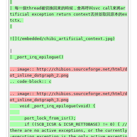
|

| 每一個thread被切換回來的時候，會再呼叫svc call來將ar
tificial exception return context丟掉並取回原本的ex
tctx。

![](/embedded/chibi_artificial_context.jpg)

.. image:: http://chibios.sourceforge.net/html/d
.. image:: http://chibios.sourceforge.net/html/d
    void _port_irq_epilogue(void) {

      port_lock_from_isr();

      if ((SCB_ICSR & ICSR_RETTOBASE) != 0) { //
there are no active exceptions, or the currently
-executing exception is the only active exceptio