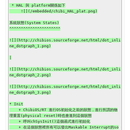
 * HAL 與 platform關係如下

     ![](/embedded/chibi_HAL_plat.png)

系統狀態(System States)

^^^^^^^^^^^^^^^^^^^^^^

![](http://chibios.sourceforge.net/html/dot_inli
ne_dotgraph_1.png)

|

![](http://chibios.sourceforge.net/html/dot_inli
ne_dotgraph_2.png)

![](http://chibios.sourceforge.net/html/dot_inli
ne_dotgraph_3.png)

* Init

    + ChibiOS/RT 進行OS初始化之前的狀態，進行所謂的物
理重置(physical reset)時也會進到這個狀態

    + 呼叫chSysInit()這個函式進行初始化

    + 在這個狀態裡所有可以發出Maskable Interrupt的so