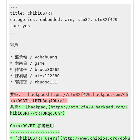
---

title: ChibiOS/RT

categories: embedded, arm, stm32, stm32f429

toc: yes

...

組員

----

* 莊承翰 / vchchuang

* 詹尚倫 / game

* 陳祐任 / bruce30262

* 陳易駿 / alex122380

* 郭耀琮 / rbugoo131

共筆:  `hackpad<https://stm32f429.hackpad.com/Ch
共筆:  [hackpad](https://stm32f429.hackpad.com/C
ChibiOS/RT 參考應用

--------------------

* [ChibiOS/RT users](http://www.chibios.org/doku