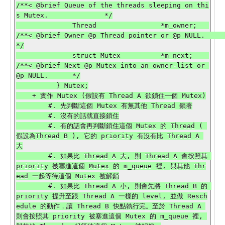
/**< @brief Queue of the threads sleeping on thi
s Mutex.              */

              Thread                *m_owner;   
/**< @brief Owner @p Thread pointer or @p NULL.                    
*/

              struct Mutex          *m_next;    
/**< @brief Next @p Mutex into an owner-list or 
@p NULL.      */

          } Mutex;

    + 實作 Mutex (假設有 Thread A 欲鎖住一個 Mutex)

        #. 先判斷這個 Mutex 有無其他 Thread 鎖著

        #. 沒有的話就直接鎖住

        #. 有的話會再判斷鎖住這個 Mutex 的 Thread ( 
假設為Thread B ), 它的 priority 有沒有比 Thread A 
大

        #. 如果比 Thread A 大, 則 Thread A 會按照其 
priority 被塞進這個 Mutex 的 m_queue 裡, 與其他 Thr
ead 一起等待這個 Mutex 被解鎖

        #. 如果比 Thread A 小, 則會先將 Thread B 的 
priority 提升至跟 Thread A 一樣的 level, 並做 Resch
edule 的動作，讓 Thread B 快點執行完。至於 Thread A 
則會按照其 priority 被塞進這個 Mutex 的 m_queue 裡, 