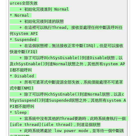
urces全部失效

    + 初始化完後進到 Normal

* Normal 

    + 初始化完後到達的狀態

    + 在這裡可以執行Thread, 接收並處理任何中斷及呼叫任
何system API

* Suspended 

    + 在這個狀態裡，無法接收正常中斷(IRQ)，但是可以接收
快速中斷(FIQ)

    + 除了可以呼叫chSysDisable()到達Disable狀態，以
及chSysEnable()到達Normal狀態之外，其他所有system AP
I都不能呼叫

* Disabled 

    + 所有可遮罩式中斷資源全部失效，系統僅能處理不可遮罩
式中斷(NMI)

    + 除了可以呼叫chSysEnable()到達Normal狀態，以及c
hSysSuspend()到達Suspended狀態之外，其他所有system A
PI都不能呼叫

* Sleep 

    + 當系統中沒有其他的Thread要跑時，此時系統會執行一個 
[idle thread](idle thread)，到達這個狀態

    + 此時系統將處於 low power mode，並等待一個中斷跳