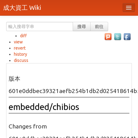
成大資工 Wiki
所有頁面
搜尋
前往
分類
diff
view
隨機頁面
revert
history
最近活動
discuss
上傳檔案
版本
本頁面
601e0ddbec39321aefb254b1db2d025418614b
頁面原始檔
embedded/chibios
可列印版本
刪除本頁
Changes from
登入 / 註冊帳號