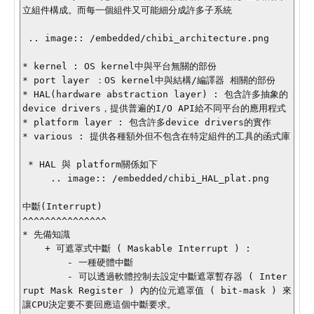
立組件構成。而每一個組件又可能細分成許多子系統

 .. image:: /embedded/chibi_architecture.png

* kernel : OS kernel中與平台無關的部份

* port layer ：OS kernel中與結構/編譯器 相關的部份

* HAL(hardware abstraction layer) : 包含許多抽象的
device drivers，提供普遍的I/O API給不同平台的應用程式 

* platform layer : 包含許多device drivers的實作

* various : 提供各種額外但不包含在特定組件的工具的函式庫

 * HAL 與 platform關係如下

     .. image:: /embedded/chibi_HAL_plat.png

中斷(Interrupt)

^^^^^^^^^^^^^^^

* 先備知識

    + 可遮罩式中斷 ( Maskable Interrupt ) :  

        - 一種硬體中斷

        - 可以透過軟體控制去設定中斷遮罩暫存器 ( Inter
rupt Mask Register ) 內的位元遮罩值 ( bit-mask ) 來
讓CPU決定要不要回應這個中斷要求。
