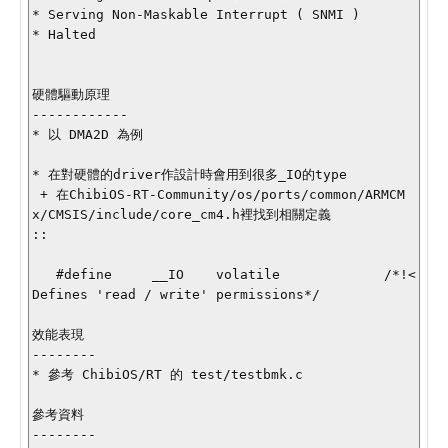
* Serving Non-Maskable Interrupt ( SNMI ) 

* Halted

硬體驅動原理

------------

* 以 DMA2D 為例

* 在對硬體的driver作設計時會用到很多_IO的type

 + 在ChibiOS-RT-Community/os/ports/common/ARMCM
x/CMSIS/include/core_cm4.h裡找到相關定義

::

   #define     __IO    volatile             /*!< 
Defines 'read / write' permissions*/

效能表現

--------

* 參考 ChibiOS/RT 的 test/testbmk.c

參考資料

--------
