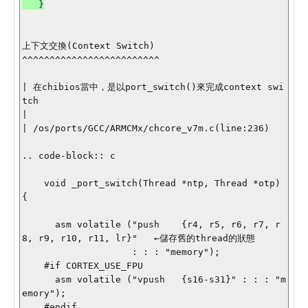
   }

上下文交換(Context Switch)

^^^^^^^^^^^^^^^^^^^^^^^^^

| 在chibios當中，是以port_switch()來完成context swi
tch

| 

| /os/ports/GCC/ARMCMx/chcore_v7m.c(line:236)

.. code-block:: c

    void _port_switch(Thread *ntp, Thread *otp) 
{

      asm volatile ("push    {r4, r5, r6, r7, r
8, r9, r10, r11, lr}"   ←儲存舊的thread的狀態

                    : : : "memory");

    #if CORTEX_USE_FPU

      asm volatile ("vpush   {s16-s31}" : : : "m
emory");

    #endif
