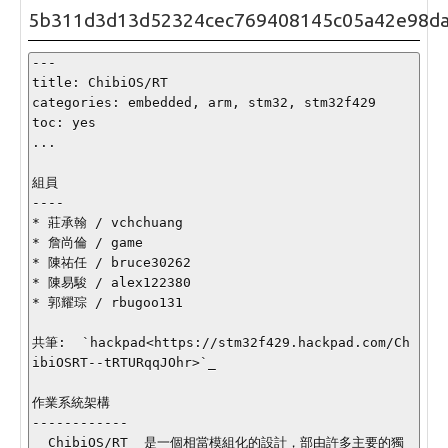
5b311d3d13d52324cec769408145c05a42e98d
---

title: ChibiOS/RT

categories: embedded, arm, stm32, stm32f429

toc: yes

...

組員

----

* 莊承翰 / vchchuang

* 詹尚倫 / game

* 陳祐任 / bruce30262

* 陳易駿 / alex122380

* 郭耀琮 / rbugoo131

共筆:  `hackpad<https://stm32f429.hackpad.com/Ch
ibiOSRT--tRTURqqJOhr>`_

作業系統架構

------------

  ChibiOS/RT  是一個相當模組化的設計，部由許多主要的獨