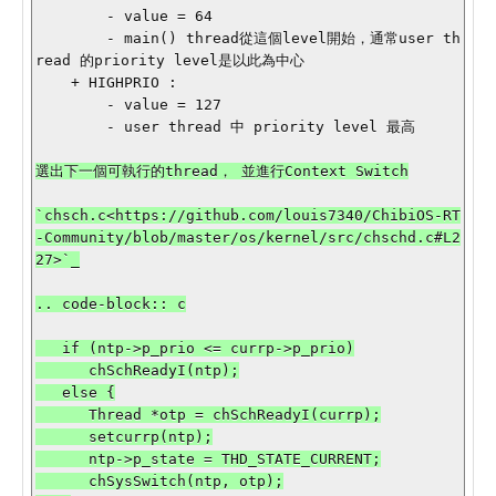
        - value = 64

        - main() thread從這個level開始，通常user th
read 的priority level是以此為中心

    + HIGHPRIO :

        - value = 127

        - user thread 中 priority level 最高

`chsch.c<https://github.com/louis7340/ChibiOS-RT
-Community/blob/master/os/kernel/src/chschd.c#L2
27>`_

.. code-block:: c

   if (ntp->p_prio <= currp->p_prio)

      chSchReadyI(ntp);

   else {

      Thread *otp = chSchReadyI(currp);

      setcurrp(ntp);

      ntp->p_state = THD_STATE_CURRENT;

      chSysSwitch(ntp, otp);
