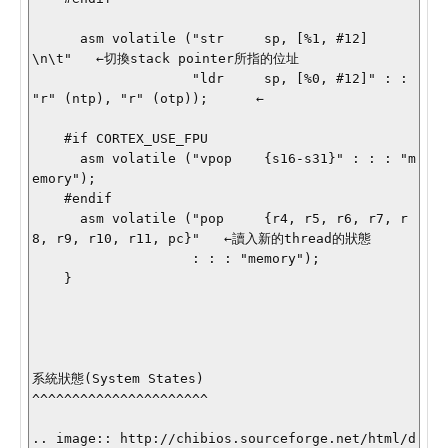
      asm volatile ("str     sp, [%1, #12]                          
\n\t"   ←切換stack pointer所指的位址

                    "ldr     sp, [%0, #12]" : : 
"r" (ntp), "r" (otp));      ←

    #if CORTEX_USE_FPU

      asm volatile ("vpop    {s16-s31}" : : : "m
emory");

    #endif

      asm volatile ("pop     {r4, r5, r6, r7, r
8, r9, r10, r11, pc}"   ←讀入新的thread的狀態

                    : : : "memory");

    }

系統狀態(System States)

^^^^^^^^^^^^^^^^^^^^^^

.. image:: http://chibios.sourceforge.net/html/d