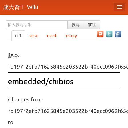
成大資工 Wiki
所有頁面
搜尋
前往
分類
diff
view
revert
history
隨機頁面
最近活動
版本
上傳檔案
fb197f2efb71625845e203522bf40ecc0969f65
本頁面
embedded/chibios
頁面原始檔
可列印版本
Changes from
刪除本頁
fb197f2efb71625845e203522bf40ecc0969f65
to
登入 / 註冊帳號