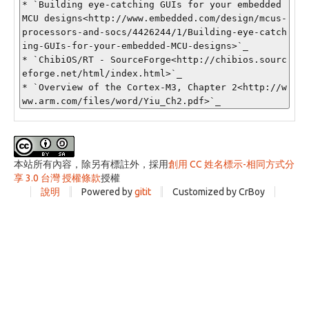
* `Building eye-catching GUIs for your embedded 
MCU designs<http://www.embedded.com/design/mcus-
processors-and-socs/4426244/1/Building-eye-catch
ing-GUIs-for-your-embedded-MCU-designs>`_

* `ChibiOS/RT - SourceForge<http://chibios.sourc
eforge.net/html/index.html>`_

* `Overview of the Cortex-M3, Chapter 2<http://w
本站所有內容，除另有標註外，採用
創用 CC 姓名標示-相同方式分
享 3.0 台灣 授權條款
授權
說明
Powered by
gitit
Customized by CrBoy