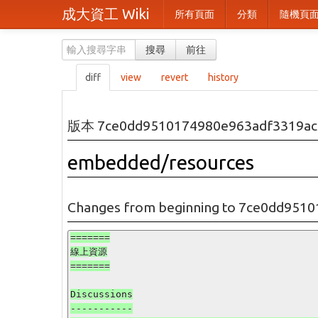
成大資工 Wiki
所有頁面
分類
隨機頁
搜尋
前往
diff
view
revert
history
版本 7ce0dd9510174980e963adf3319ac
embedded/resources
Changes from beginning to 7ce0dd95
=======

線上資源

=======

Discussions

-----------
