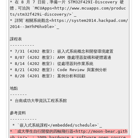
* 在 8 月 7 日前，準備一片 STM32F429I-Discovery 硬
體，可洽詢 `MCUApps<http://www.mcuapps.com/produc
ts/stm32f429i-discovery/>`_

* 詳閱`相關系統觀念<https://system2014.hackpad.com/
2014--3mYhP6hx0le>`_

課程表

----------

* 7/31 (4202 教室): 嵌入式系統概念和開發環境建置

* 8/07 (4202 教室): ARM 微處理器架構和硬體週邊

* 8/14 (4202 教室): 從處理器到作業系統

* 8/21 (4202 教室): Code Review 與案例分析

* 8/28 (4201 教室): 案例分析和回顧

地點

-------

* 台南成功大學資訊工程系系館

參考資料

-----------

* `成大學生自行開發的四軸飛行器<http://moon-bear.gith
ub.io/>`_: 100% hardware + software open source, 