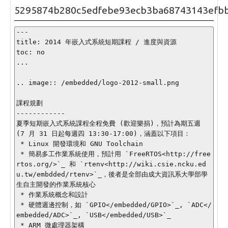
5295874b280c5edfebe93ecb3ba68743143efb
---

title: 2014 年嵌入式系統短期課程 / 進度與資源

toc: no

...

.. image:: /embedded/logo-2012-small.png

課程規劃

------------

夏季短期嵌入式系統課程全程免費 (歡迎樂捐)，預計為期五週 
(7 月 31 日起每週四 13:30-17:00)，涵蓋以下項目：

 * Linux 開發環境和 GNU Toolchain

 * 簡易多工作業系統使用，預計用 `FreeRTOS<http://free
rtos.org/>`_ 和 `rtenv<http://wiki.csie.ncku.ed
u.tw/embdded/rtenv>`_，後者是全部由成大資訊系大學部學
生自主開發的作業系統核心

 * 作業系統概念和設計

 * 硬體週邊控制，如 `GPIO</embedded/GPIO>`_, `ADC</
embedded/ADC>`_, `USB</embedded/USB>`_

 * ARM 微處理器架構
