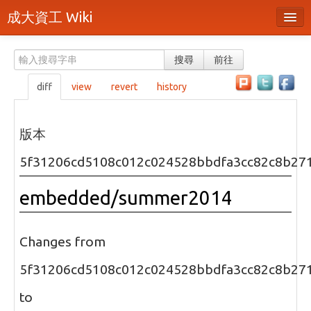
成大資工 Wiki
所有頁面
搜尋
前往
分類
diff
view
revert
history
隨機頁面
最近活動
版本
上傳檔案
5f31206cd5108c012c024528bbdfa3cc82c8b27
本頁面
embedded/summer2014
頁面原始檔
可列印版本
Changes from
刪除本頁
5f31206cd5108c012c024528bbdfa3cc82c8b27
to
登入 / 註冊帳號