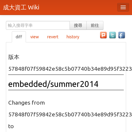
成大資工 Wiki
所有頁面
搜尋
前往
分類
diff
view
revert
history
隨機頁面
最近活動
版本
上傳檔案
57848f07f59842e58c5b07740b34e89d95f322
本頁面
embedded/summer2014
頁面原始檔
可列印版本
Changes from
刪除本頁
57848f07f59842e58c5b07740b34e89d95f322
to
登入 / 註冊帳號