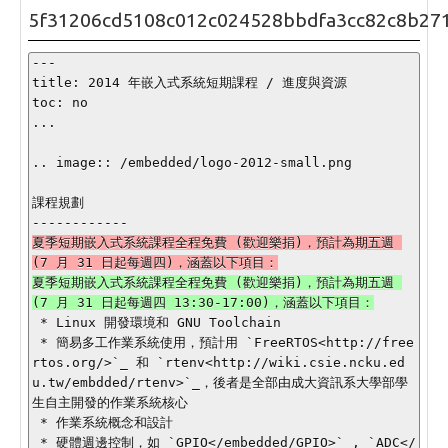
5f31206cd5108c012c024528bbdfa3cc82c8b27
---

title: 2014 年嵌入式系統短期課程 / 進度與資源

toc: no

...

.. image:: /embedded/logo-2012-small.png

課程規劃

夏季短期嵌入式系統課程全程免費 (歡迎樂捐)，預計為期五週 
夏季短期嵌入式系統課程全程免費 (歡迎樂捐)，預計為期五週 
 * Linux 開發環境和 GNU Toolchain

 * 簡易多工作業系統使用，預計用 `FreeRTOS<http://free
rtos.org/>`_ 和 `rtenv<http://wiki.csie.ncku.ed
u.tw/embdded/rtenv>`_，後者是全部由成大資訊系大學部學
生自主開發的作業系統核心

 * 作業系統概念和設計

 * 硬體週邊控制，如 `GPIO</embedded/GPIO>`_, `ADC</