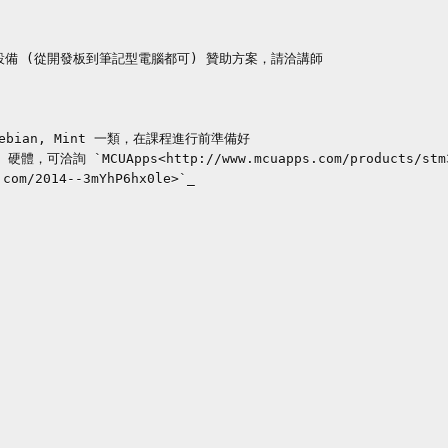
備 (從開發板到筆記型電腦都可) 贊助方案，請洽講師

ebian, Mint 一類，在課程進行前準備好

體，可洽詢 `MCUApps<http://www.mcuapps.com/products/stm32
m/2014--3mYhP6hx0le>`_
