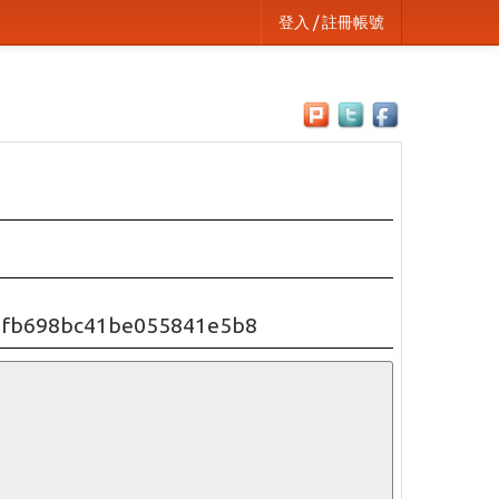
登入 / 註冊帳號
5fb698bc41be055841e5b8