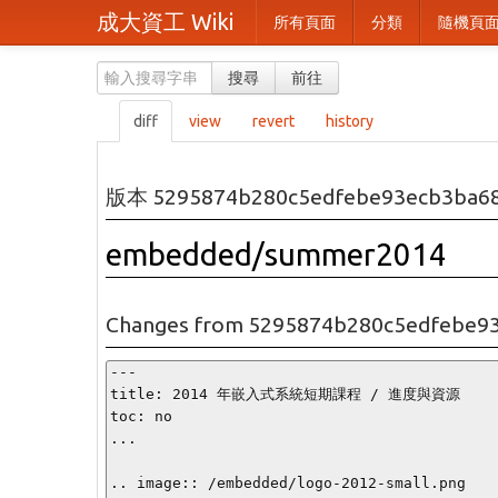
成大資工 Wiki
所有頁面
分類
隨機頁
搜尋
前往
diff
view
revert
history
版本 5295874b280c5edfebe93ecb3ba6
embedded/summer2014
Changes from 5295874b280c5edfebe9
---

title: 2014 年嵌入式系統短期課程 / 進度與資源

toc: no

...

.. image:: /embedded/logo-2012-small.png
