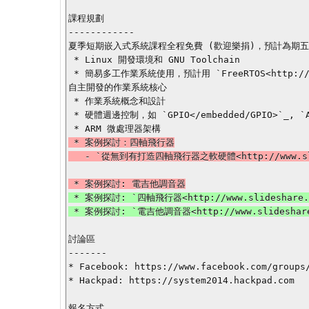
課程規劃

------------

夏季短期嵌入式系統課程全程免費 (歡迎樂捐)，預計為期五週 (
 * Linux 開發環境和 GNU Toolchain

 * 簡易多工作業系統使用，預計用 `FreeRTOS<http://freertos.org/>`_ 和 `rtenv<http://wiki.csie.ncku.edu.tw/embdded/rtenv>`_，後者是全部由成大資訊系大學部學生
自主開發的作業系統核心

 * 作業系統概念和設計

 * 硬體週邊控制，如 `GPIO</embedded/GPIO>`_, `ADC</embedded/ADC>`_, `USB</embedded/USB>`_

 * 案例探討：四軸飛行器

   - `從無到有打造四軸飛行器之軟硬體<http://www.slideshare.net/fantasyboris/ss-30440689>`_

 * 案例探討: `四軸飛行器<http://www.slideshare.net/fantasyboris/ss-30440689>`_

討論區

-------

* Facebook: https://www.facebook.com/groups/
* Hackpad: https://system2014.hackpad.com

報名方式
