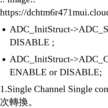
https://dchtm6r471mui.cl
ADC_InitStruct->ADC_
DISABLE ;
ADC_InitStruct->ADC_
ENABLE or DISABLE;
1.Single Channel Singl
次轉換。