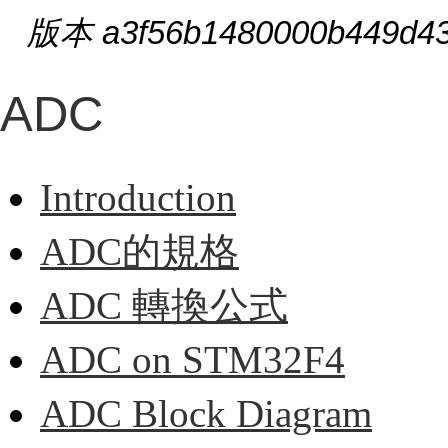
版本 a3f56b1480000b449d43
ADC
Introduction
ADC的規格
ADC 轉換公式
ADC on STM32F4
ADC Block Diagram