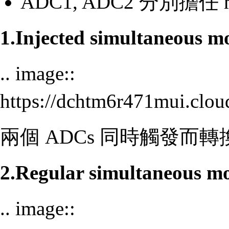
ADC1, ADC2 分別擔任 mas
1.Injected simultaneous m
.. image::
https://dchtm6r471mui.cl
兩個 ADCs 同時觸發而轉換 inj
2.Regular simultaneous m
.. image::