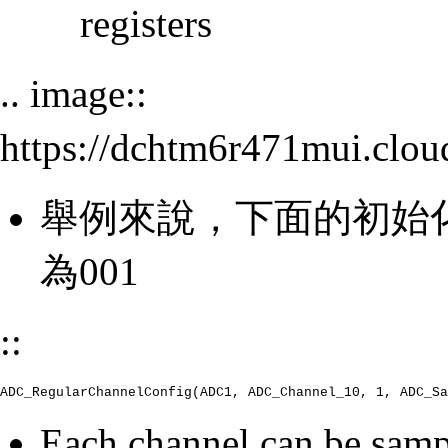
registers
.. image::
https://dchtm6r471mui.cl
舉例來說，下面的初始化即為
為001
::
ADC_RegularChannelConfig(ADC1, ADC_Channel_10, 1, ADC_Sa
Each channel can be samp