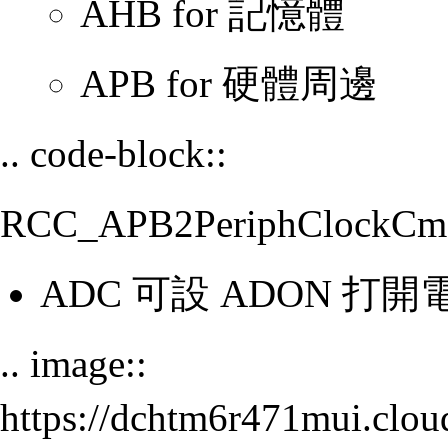
AHB for 記憶體
APB for 硬體周邊
.. code-block::
RCC_APB2PeriphClockCm
ADC 可設 ADON 
.. image::
https://dchtm6r471mui.cl