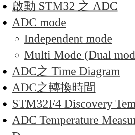
啟動 STM32 之 ADC
ADC mode
Independent mode
Multi Mode (Dual mod
ADC之 Time Diagram
ADC之轉換時間
STM32F4 Discovery Temp
ADC Temperature Measu