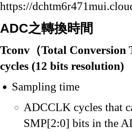
https://dchtm6r471mui.cl
ADC之轉換時間
Tconv（Total Conversion 
cycles (12 bits resolution)
Sampling time
ADCCLK cycles that ca
SMP[2:0] bits in t