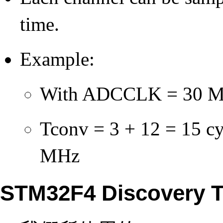
time.
Example:
With ADCCLK = 30 MHz
Tconv = 3 + 12 = 15 cy
MHz
STM32F4 Discovery T