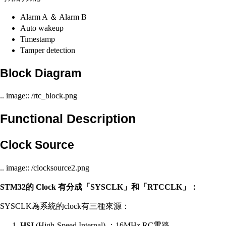
Alarm A ＆ Alarm B
Auto wakeup
Timestamp
Tamper detection
Block Diagram
.. image:: /rtc_block.png
Functional Description
Clock Source
.. image:: /clocksource2.png
STM32的 Clock 有分成「SYSCLK」和「RTCCLK」：
SYSCLK為系統的clock有三種來源：
HSI
(High-Speed Internal) ：16MHz,RC電路