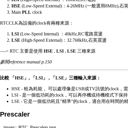
HSE
(Low-Speed External)：4-26MHz (一般選用8MHz),
Main
PLL
clock
RTCCLK為設備的clock有兩種來源：
LSI
(Low-Speed Internal) ：40kHz,RC電路震盪
LSE
(High-Speed External)：32.768kHz,石英震盪
—-> RTC 主要是使用
HSE
,
LSI
,
LSE
三種來源
參閱reference manual p.150
比較 「HSE」, 「LSI」 , 「LSE」三種輸入來源：
HSE - 較為耗能， 可以處理像是USB或TV訊號的clock，
LSI - 是一個低功耗的clock，可以再停機或待機模式下保持運行，
LSE - 它是一個低功耗且”精準”的clock，適合用在時間
Prescaler
.. image:: /RTC_Prescalers.png