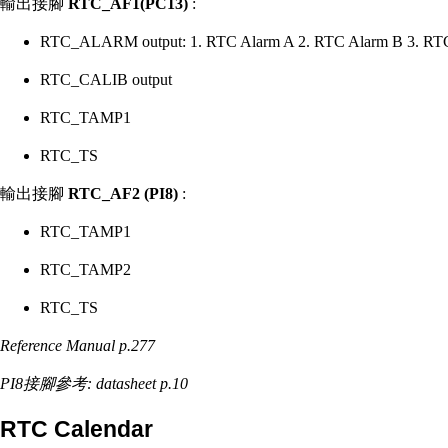
輸出接腳
RTC_AF1(PC13)
:
RTC_ALARM output: 1. RTC Alarm A 2. RTC Alarm B 3. R
RTC_CALIB output
RTC_TAMP1
RTC_TS
輸出接腳
RTC_AF2 (PI8)
:
RTC_TAMP1
RTC_TAMP2
RTC_TS
Reference Manual p.277
PI8接腳參考: datasheet p.10
RTC Calendar