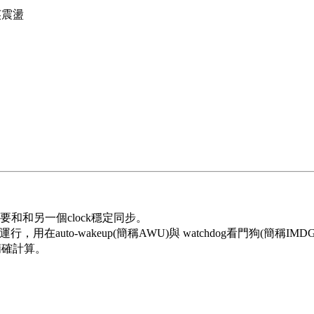
石英震盪
需要和和另一個clock穩定同步。
用在auto-wakeup(簡稱AWU)與 watchdog看門狗(簡稱IMD
的精確計算。