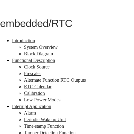
embedded/RTC
Introduction
System Overview
Block Diagram
Functional Description
Clock Source
Prescaler
Alternate Function RTC Outputs
RTC Calendar
Calibration
Low Power Modes
Interrupt Application
Alarm
Periodic Wakeup Unit
Time-stamp Function
Tamper Detection Function