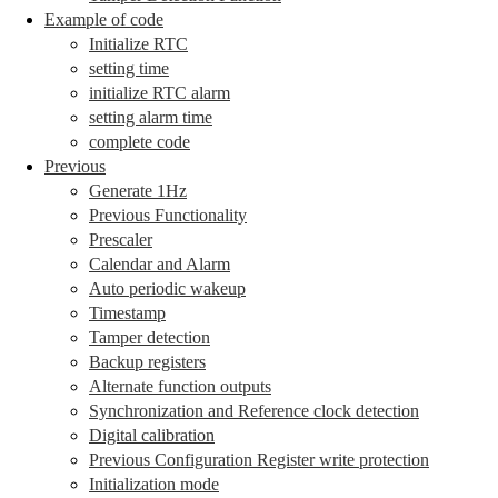
Example of code
Initialize RTC
setting time
initialize RTC alarm
setting alarm time
complete code
Previous
Generate 1Hz
Previous Functionality
Prescaler
Calendar and Alarm
Auto periodic wakeup
Timestamp
Tamper detection
Backup registers
Alternate function outputs
Synchronization and Reference clock detection
Digital calibration
Previous Configuration Register write protection
Initialization mode