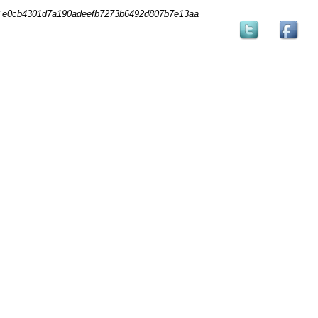
e0cb4301d7a190adeefb7273b6492d807b7e13aa