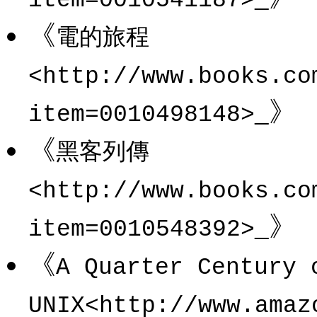
item=0010541187>
《
電的旅程
<http://www.books.co
_》
item=0010498148>
《
黑客列傳
<http://www.books.co
_》
item=0010548392>
《
A Quarter Century 
UNIX<http://www.amaz