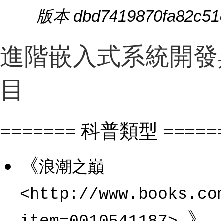
版本 dbd7419870fa82c51c
進階嵌入式系統開發與
目
======= 科普類型 =====
《
浪潮之巔
<http://www.books.co
_》