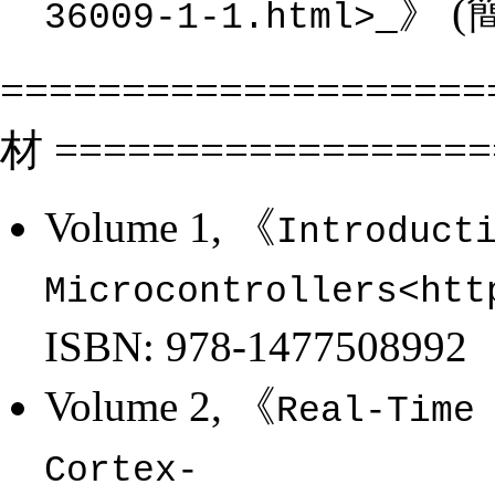
_》 
36009-1-1.html>
=====================
材 ==================
Volume 1, 《
Introduct
Microcontrollers<htt
ISBN: 978-1477508992
Volume 2, 《
Real-Time
Cortex-