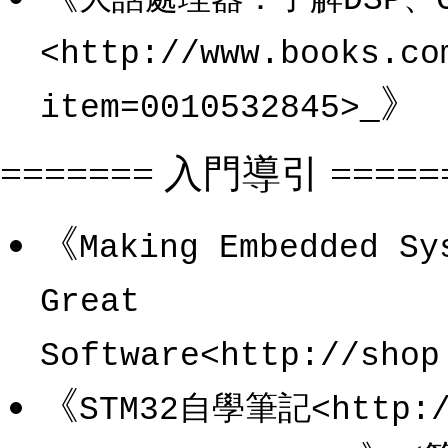
大話處理器：了解DSP、C
<http://www.books.co
_》
item=0010532845>
======= 入門導引 =====
《
Making Embedded Sy
Great
Software<http://shop
《
STM32自學筆記<http://