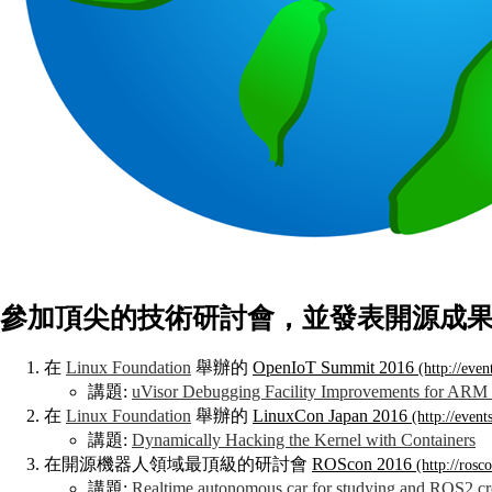
參加頂尖的技術研討會，並發表開源成
在
Linux Foundation
舉辦的
OpenIoT Summit 2016
講題:
uVisor Debugging Facility Improvements for ARM
在
Linux Foundation
舉辦的
LinuxCon Japan 2016
講題:
Dynamically Hacking the Kernel with Containers
在開源機器人領域最頂級的研討會
ROScon 2016
講題:
Realtime autonomous car for studying and ROS2 cr