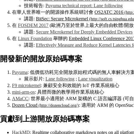
技術報告:
Puyuma technical report: Lane following
在華人世界唯一的開源操作系統研討會
OS2ATC 2016
講題:
BitSec: Secure Microkernel
在
FOSDEM 2017
(歐洲乃至於世界上最大的自由軟體/開放原始
講題:
Secure Microkernel for Deeply Embedded Devices
在
Linux Foundation
舉辦的
Embedded Linux Conference 201
講題:
Effectively Measure and Reduce Kernel Latencies f
開發新的開放原始碼專案
Puyuma
: 低價低功耗完全開放原始程式碼的無人車解決方
展示影片:
Lane following
;
Lane visualization
F9 microkernel
: 兼顧安全和效能的 IoT 作業系統核心
mini-arm-os
: 具體而微的教學用作業系統核心
AMaCC
: 世界最小適用於 ARM 架構的 C 語言編譯器 (可
Dozen Cloud
: 適用於 ARM 的 OpenSt
貢獻到上游開放原始碼專案
HackMD
: Realtime collaborative markdown notes on all platfor