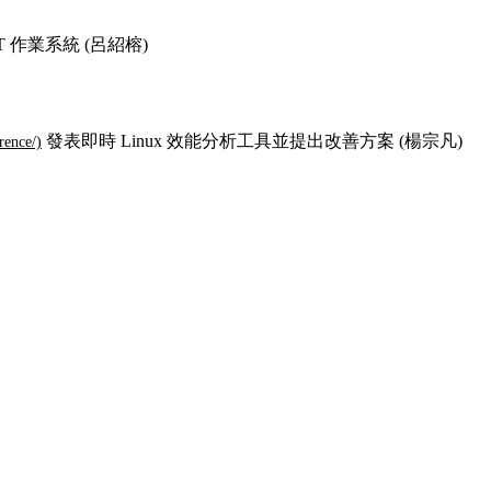
oT 作業系統 (呂紹榕)
發表即時 Linux 效能分析工具並提出改善方案 (楊宗凡)