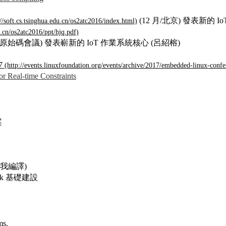
(12 月/北京) 發表新的 I
碼會議) 發表嶄新的 IoT 作業系統核心 (呂紹榕)
7
or Real-time Constraints
案
自我編譯)
ack 基礎建設
ms.