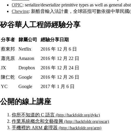
OPIC
: serialize/deserialize primitive types as well as gener
Chewing
: 新酷音輸入法計畫，全球區指可數依循中華民國(台灣
矽谷華人工程師經驗分享
分享者
隸屬公司
經驗分享日期
蔡東邦
Netflix
2016 年 12 月 6 日
蕭兆原
Amazon
2016 年 12 月 22 日
JX
Dropbox
2016 年 12 月 24 日
陳仁乾
Google
2016 年 12 月 26 日
YC
Google
2017 年 1 月 6 日
公開的線上講座
你所不知道的 C 語言
作業系統概念和文藝復興
手機裡的 ARM 處理器