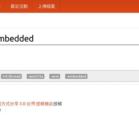
面
最近活動
上傳檔案
embedded
+rt-thread
-am335x
-arm
-embedded
同方式分享 3.0 台灣 授權條款
授權
y