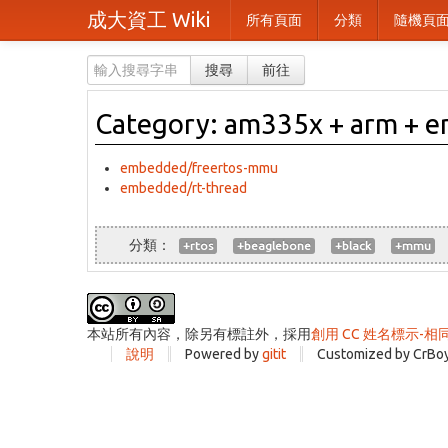
成大資工 Wiki
所有頁面
分類
隨機頁
搜尋
前往
Category: am335x + arm + 
embedded/freertos-mmu
embedded/rt-thread
+rtos
+beaglebone
+black
+mmu
本站所有內容，除另有標註外，採用
創用 CC 姓名標示-相
說明
Powered by
gitit
Customized by CrBo