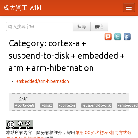
成大資工 Wiki
所有頁面
搜尋
前往
分類
Category: cortex-a +
隨機頁面
suspend-to-disk + embedded +
最近活動
arm + arm-hibernation
上傳檔案
embedded/arm-hibernation
登入 / 註冊帳號
+cortex-a8
+linux
-cortex-a
-suspend-to-disk
-embedded
本站所有內容，除另有標註外，採用
創用 CC 姓名標示-相同方式分