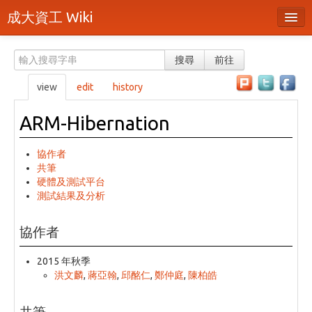
成大資工 Wiki
所有頁面
搜尋
前往
分類
view
edit
history
隨機頁面
ARM-Hibernation
最近活動
協作者
上傳檔案
共筆
硬體及測試平台
本頁面
測試結果及分析
頁面原始檔
協作者
可列印版本
2015 年秋季
刪除本頁
洪文麟
,
蔣亞翰
,
邱酩仁
,
鄭仲庭
,
陳柏皓
登入 / 註冊帳號
共筆