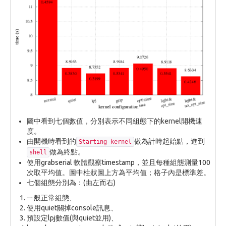
圖中看到七個數值，分別表示不同組態下的kernel開機速
度。
由開機時看到的
做為計時起始點，進到
Starting kernel
做為終點。
shell
使用grabserial 軟體觀察timestamp，並且每種組態測量100
次取平均值。圖中柱狀圖上方為平均值；格子內是標準差。
七個組態分別為：(由左而右)
ㄧ般正常組態、
使用quiet關掉console訊息、
預設定lpj數值(與quiet並用)、