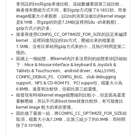
拿預設的lzo與gzip來做比較。這組數據要跟第三組比較，
兩者僅有壓縮方式不同，看到gzip方式慢了0.1832秒。而拿
image檔案大小來觀察，以lzo的演算法做出的kernel image
是8.1MB，而gzip的則是7.2MB(這裡用$du -sh來觀察)，
gzip方式小的許多。
接著再使用CONFIG_CC_OPTIMIZE_FOR_SIZE的設定來編譯
kernel，這裡回復預設的lzo方式，壓縮出來的檔案是
7.5MB。沒有比單純用gzip方式來的小，且執行時間是第二
慢的。
延續上一個組態，將kernel內許多沒用到的組態拿掉(詳細如
下：Mice & Mouse interface & keyboard & Joystick &
Tablets & Touchscreen、android drvier、KALLSYMS、
CONFIG_DEBUG_FS、CONFIG_BUG、slub debugging
support、NFS & CD-ROM FS、PCI support)，檔案大小為
6.8MB。速度有比較快，但卻比第三組還慢。
能發現有時候kernel image能壓縮到比較小，但是因為還需
要解壓縮，所以不代表boot time就會比較快，有可能會比
kernel image 較大的來的更慢。
因此做了最後一組，將CONFIG_CC_OPTIMIZE_FOR_SIZE給
取消，檔案大小為7.2MB，比第三組少了約0.9MB，而時間
快了0.1018秒。