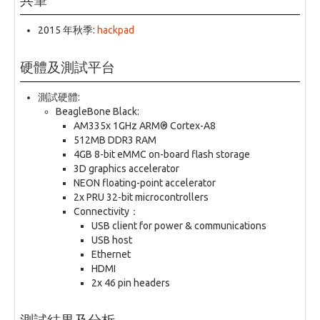
2015 年秋季:
hackpad
硬體及測試平台
測試硬體:
BeagleBone Black:
AM335x 1GHz ARM® Cortex-A8
512MB DDR3 RAM
4GB 8-bit eMMC on-board flash storage
3D graphics accelerator
NEON floating-point accelerator
2x PRU 32-bit microcontrollers
Connectivity：
USB client for power & communications
USB host
Ethernet
HDMI
2x 46 pin headers
測試結果及分析