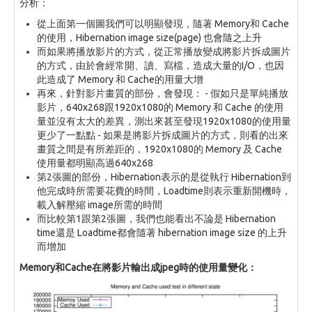
分析：
從上面第一個圖我們可以明顯發現，隨著 Memory和 Cache
的使用，Hibernation image size(page) 也會隨之上升
而如果將播放影片的方式，從正常播放變成將影片拆成圖片
的方式，由於會經常開、讀、寫檔，造成大量的I/O，也因
此造成了 Memory 和 Cache的用量大增
再來，針對影片畫質的部份，會發現： - 假如只是單純播放
影片，640x268跟1920x1080的 Memory 和 Cache 的使用
量並沒有太大的差異，測出來甚至發現1920x1080的使用量
更少了一點點 - 如果是將影片拆成圖片的方式，則看的出來
畫質之間是有所差距的，1920x1080的 Memory 及 Cache
使用量都明顯高過640x268
第2張圖的部份，Hibernation表示的是從執行 Hibernation到
他完成時所需要花費的時間，Loadtime則表示重新開機時，
載入解壓縮 image所需的時間
而比較第1跟第2張圖，我們也能看出不論是 Hibernation
time還是 Loadtime都會隨著 hibernation image size 的上升
而增加
Memory和Cache在將影片輸出成jpeg時的使用量變化：