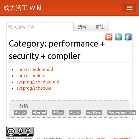
成大資工 Wiki
所有頁面
搜尋
前往
分類
Category: performance +
隨機頁面
security + compiler
最近活動
上傳檔案
linux/schedule-old
linux/schedule
sysprog/schedule-old
登入 / 註冊帳號
sysprog/schedule
+linux
+kernel
+rtos
+unix
+system
+programming