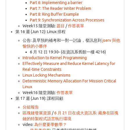
Part 6: Implementing a barrier
Part 7: The Reader Writer Problem
Part 8: Ring Buffer Example
Part 9: Synchronization Across Processes
Week15 隨堂測驗:
題目
/
作答表單
第 16 週 (Jun 12): Linux 排程
公告: 及早預約補考和一對一討論，發訊息到
jserv 與他
愉快的小夥伴
6 月 12 日 19:30- (在資訊系舊館一樓 4216)
Introduction to Kernel Programming
Effectively Measure and Reduce Kernel Latency for
Real-time Constraints
Linux Locking Mechanisms
Deterministic Memory Allocation For Mission Critical
Linux
Week16 隨堂測驗:
作答表單
第 17 週 (Jun 19): 課程回顧
分組報告
區塊鏈發展資源
/
6 月 21 日在成大資訊系: 藏身在區塊
鏈的特製程式語言執行環境
video:
為什麼要學數學？