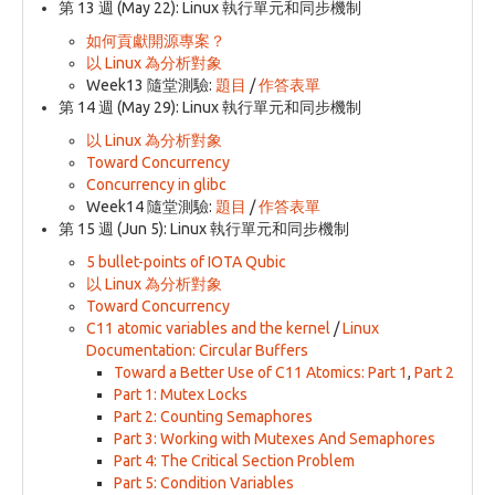
第 13 週 (May 22): Linux 執行單元和同步機制
如何貢獻開源專案？
以 Linux 為分析對象
Week13 隨堂測驗:
題目
/
作答表單
第 14 週 (May 29): Linux 執行單元和同步機制
以 Linux 為分析對象
Toward Concurrency
Concurrency in glibc
Week14 隨堂測驗:
題目
/
作答表單
第 15 週 (Jun 5): Linux 執行單元和同步機制
5 bullet-points of IOTA Qubic
以 Linux 為分析對象
Toward Concurrency
C11 atomic variables and the kernel
/
Linux
Documentation: Circular Buffers
Toward a Better Use of C11 Atomics: Part 1
,
Part 2
Part 1: Mutex Locks
Part 2: Counting Semaphores
Part 3: Working with Mutexes And Semaphores
Part 4: The Critical Section Problem
Part 5: Condition Variables