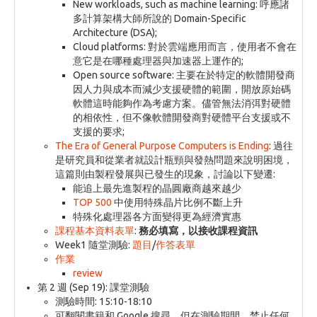
New workloads, such as machine learning: 呼應諸
多計算架構大師所說的 Domain-Specific
Architecture (DSA);
Cloud platforms: 對於雲端應用而言，使用者不會在
意它是在哪種處理器與加速器上運作的;
Open source software: 主要在於特定的軟體開發商
因人力與成本而減少支援硬體的範圍，開放原始碼
軟體這時能夠作為考慮方案。儘管無法消弭對硬體
的相依性，但不像軟體開發商對硬體平台支援或不
支援的要求;
The Era of General Purpose Computers is Ending
: 過往
是研究員和從業者就設計瓶頸與發熱問題來說明困境，
這篇則由製程發展與已發生的現象，討論以下變遷:
能追上最先進製程的晶圓廠商越來越少
TOP 500
中使用特殊晶片比例不斷上升
特殊化處理器各方面變得更為經濟實惠
課程基本資料表單
:
務必填寫，以接收課程資訊
Week1 隨堂測驗:
題目
/
作答表單
作業
review
第 2 週 (Sep 19): 課堂測驗
測驗時間: 15:10-18:10
可翻閱書籍和 Google 搜尋，但在測驗期間，禁止任何