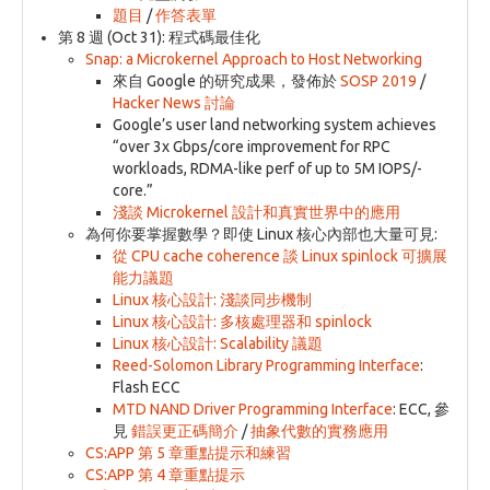
題目
/
作答表單
第 8 週 (Oct 31): 程式碼最佳化
Snap: a Microkernel Approach to Host Networking
來自 Google 的研究成果，發佈於
SOSP 2019
/
Hacker News 討論
Google’s user land networking system achieves
“over 3x Gbps/core improvement for RPC
workloads, RDMA-like perf of up to 5M IOPS/-
core.”
淺談 Microkernel 設計和真實世界中的應用
為何你要掌握數學？即使 Linux 核心內部也大量可見:
從 CPU cache coherence 談 Linux spinlock 可擴展
能力議題
Linux 核心設計: 淺談同步機制
Linux 核心設計: 多核處理器和 spinlock
Linux 核心設計: Scalability 議題
Reed-Solomon Library Programming Interface
:
Flash ECC
MTD NAND Driver Programming Interface
: ECC, 參
見
錯誤更正碼簡介
/
抽象代數的實務應用
CS:APP 第 5 章重點提示和練習
CS:APP 第 4 章重點提示