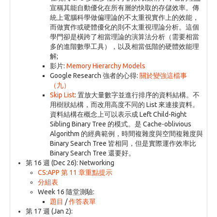
宣稱其能自動優化在所有層的快取的存儲效率。傳
統上電腦科學做偏理論的不太重視實作上的效能，
而做實作或硬體優化的則不太重視理論分析。這個
學門卻是橫跨了相當理論的演算法分析（需要相當
多的進階數學工具），以及相當低階的硬體效能理
解;
影片:
Memory Hierarchy Models
Google Research 強者的心得:
關於變強這檔事
（九）
Skip List
: 置放大量數字並進行排序的資料結構。不
用樹狀結構，而改用高度不同的 List 來連接資料。
資料結構在概念上可以表示成 Left Child-Right
Sibling Binary Tree 的模式。是 Cache-oblivious
Algorithm 的經典範例，時間複雜度與空間複雜度與
Binary Search Tree 皆相同，但是實際運作效率比
Binary Search Tree 還要好。
第 16 週 (Dec 26): Networking
CS:APP 第 11 章重點提示
分組表
Week 16 隨堂測驗:
題目
/
作答表單
第 17 週 (Jan 2):