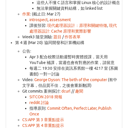
這些人不懂 C 語言和掌握 Linux 核心的設計概念
無法掌握關鍵資料結構，如 linked list
作業
: (截止日: Mar 27)
introspect
,
assessment
課後預習:
現代處理器設計：原理和關鍵特徵
,
現代
處理器設計: Cache 原理和實際影響
Week3 隨堂測驗:
題目
/
作答表單
第 4 週 (Mar 20): 協同開發和計算機結構
公告:
Apr 3 配合校際活動週暫時實體授課，當天用
YouTube 補課，當週也會有對應的作業，請留意
每週二 19:30 安排在資訊系舊館一樓 4217 室 (系圖
書館) 一對一討論
Video:
George Dyson: The birth of the computer
(有中
文字幕，但品質不佳，之後會重新翻譯)
Git commits 案例探討:
dcurl
//
趣聞
SITCON 2018 簡報
reddit 討論
指導原則:
Commit Often, Perfect Later, Publish
Once
CS:APP 第 3 章重點提示
CS:APP 第 4 章重點提示