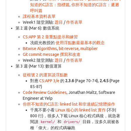
知道的C語言：指標篇
,
你所不知道的C語言：遞迴
呼叫篇
課程基本資料表單
Week1 隨堂測驗:
題目
/
作答表單
第 2 週 (Mar 6): 數值系統
CS:APP 第 2 章重點提示和練習
冼鏡光教授的
使用浮點數最最基本的觀念
Bitwise Algorithms
,
bit-reverse
,
multiplier
Git commit message 撰寫和改進
Week2 隨堂測驗:
題目
/
作答表單
第 3 週 (Mar 13): 數值運算
從根號 2 的運算談浮點數
對應
CS:APP 3/e
的
2.3.6
(Page 70-74),
2.4.5
(Page
85-87)
Code Review Guidelines
, Jonathan Maltz, Software
Engineer at Yelp
你所不知道的C語言: linked list 和非連續記憶體操作
千萬不要小看
Linux 核心的 linked list 實作
(不到
800 行)，很多人下載 Linux 核心程式碼後，就急著
閱讀
和
目錄，沒多久就被各
kernel/
drivers/
種「偉大」的程式碼嚇跑