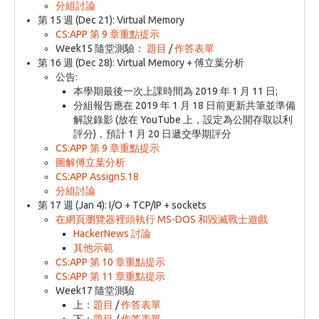
分組討論
第 15 週 (Dec 21): Virtual Memory
CS:APP 第 9 章重點提示
Week15 隨堂測驗：
題目
/
作答表單
第 16 週 (Dec 28): Virtual Memory + 傅立葉分析
公告:
本學期最後一次上課時間為 2019 年 1 月 11 日;
分組報告應在 2019 年 1 月 18 日前更新共筆並準備
解說錄影 (放在 YouTube 上，設定為公開存取以利
評分)，預計 1 月 20 日遞交學期評分
CS:APP 第 9 章重點提示
圖解傅立葉分析
CS:APP Assign5.18
分組討論
第 17 週 (Jan 4): I/O + TCP/IP + sockets
在網頁瀏覽器裡頭執行 MS-DOS 和毀滅戰士遊戲
HackerNews 討論
其他示範
CS:APP 第 10 章重點提示
CS:APP 第 11 章重點提示
Week17 隨堂測驗
上：
題目
/
作答表單
下：
題目
/
作答表單