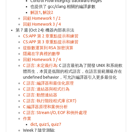
Control Flow Integrity: backward edges
也提供了 gcc/clang 相關的編譯參數
解說1
,
解說2
回顧 Homework 1 / 2
回顧 Homework 3 / 4
第 7 週 (Oct 24): 機器內部表示法
CS:APP 第 2 章重點提示和練習
CS:APP 第 3 章重點提示和練習
從餘數運算到 RSA 加密演算
隱藏在字典裡的數學
回顧 Homework 3 / 4
C 語言: 未定義行為
: C 語言最初為了開發 UNIX 和系統軟
體而生，本質是低階的程式語言，在語言規範層級存在
undefined behavior，可允許編譯器引入更多最佳化
C 語言: 編譯器和最佳化原理
C 語言: 連結器與程式行為
C 語言: 動態連結器
C 語言: 執行階段程式庫 (CRT)
C 編譯器原理和案例分析
C 語言: Stream I/O, EOF 和例外處理
作業
dict
,
quiz5
,
quiz7
Week 7 隨堂測驗: