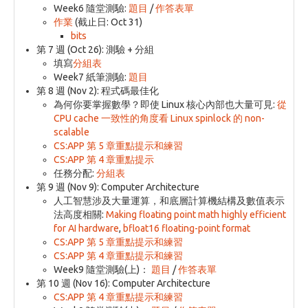
Week6 隨堂測驗:
題目
/
作答表單
作業
(截止日: Oct 31)
bits
第 7 週 (Oct 26): 測驗 + 分組
填寫
分組表
Week7 紙筆測驗:
題目
第 8 週 (Nov 2): 程式碼最佳化
為何你要掌握數學？即使 Linux 核心內部也大量可見:
從
CPU cache 一致性的角度看 Linux spinlock 的 non-
scalable
CS:APP 第 5 章重點提示和練習
CS:APP 第 4 章重點提示
任務分配:
分組表
第 9 週 (Nov 9): Computer Architecture
人工智慧涉及大量運算，和底層計算機結構及數值表示
法高度相關:
Making floating point math highly efficient
for AI hardware
,
bfloat16 floating-point format
CS:APP 第 5 章重點提示和練習
CS:APP 第 4 章重點提示和練習
Week9 隨堂測驗(上)：
題目
/
作答表單
第 10 週 (Nov 16): Computer Architecture
CS:APP 第 4 章重點提示和練習