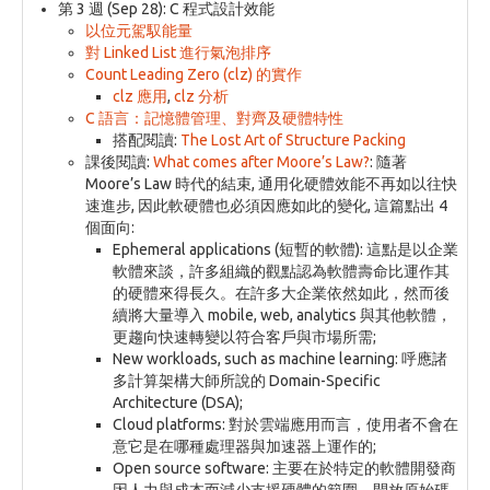
第 3 週 (Sep 28): C 程式設計效能
以位元駕馭能量
對 Linked List 進行氣泡排序
Count Leading Zero (clz) 的實作
clz 應用
,
clz 分析
C 語言：記憶體管理、對齊及硬體特性
搭配閱讀:
The Lost Art of Structure Packing
課後閱讀:
What comes after Moore’s Law?
: 隨著
Moore’s Law 時代的結束, 通用化硬體效能不再如以往快
速進步, 因此軟硬體也必須因應如此的變化, 這篇點出 4
個面向:
Ephemeral applications (短暫的軟體): 這點是以企業
軟體來談，許多組織的觀點認為軟體壽命比運作其
的硬體來得長久。在許多大企業依然如此，然而後
續將大量導入 mobile, web, analytics 與其他軟體，
更趨向快速轉變以符合客戶與市場所需;
New workloads, such as machine learning: 呼應諸
多計算架構大師所說的 Domain-Specific
Architecture (DSA);
Cloud platforms: 對於雲端應用而言，使用者不會在
意它是在哪種處理器與加速器上運作的;
Open source software: 主要在於特定的軟體開發商
因人力與成本而減少支援硬體的範圍，開放原始碼