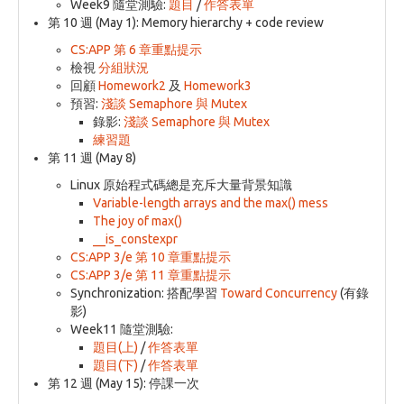
Week9 隨堂測驗:
題目
/
作答表單
第 10 週 (May 1): Memory hierarchy + code review
CS:APP 第 6 章重點提示
檢視
分組狀況
回顧
Homework2
及
Homework3
預習:
淺談 Semaphore 與 Mutex
錄影:
淺談 Semaphore 與 Mutex
練習題
第 11 週 (May 8)
Linux 原始程式碼總是充斥大量背景知識
Variable-length arrays and the max() mess
The joy of max()
__is_constexpr
CS:APP 3/e 第 10 章重點提示
CS:APP 3/e 第 11 章重點提示
Synchronization: 搭配學習
Toward Concurrency
(有錄
影)
Week11 隨堂測驗:
題目(上)
/
作答表單
題目(下)
/
作答表單
第 12 週 (May 15): 停課一次