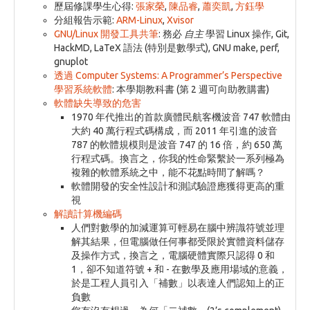
歷屆修課學生心得:
張家榮
,
陳品睿
,
蕭奕凱
,
方鈺學
分組報告示範:
ARM-Linux
,
Xvisor
GNU/Linux 開發工具共筆
: 務必
自主
學習 Linux 操作, Git,
HackMD, LaTeX 語法 (特別是數學式), GNU make, perf,
gnuplot
透過 Computer Systems: A Programmer’s Perspective
學習系統軟體
: 本學期教科書 (第 2 週可向助教購書)
軟體缺失導致的危害
1970 年代推出的首款廣體民航客機波音 747 軟體由
大約 40 萬行程式碼構成，而 2011 年引進的波音
787 的軟體規模則是波音 747 的 16 倍，約 650 萬
行程式碼。換言之，你我的性命緊繫於一系列極為
複雜的軟體系統之中，能不花點時間了解嗎？
軟體開發的安全性設計和測試驗證應獲得更高的重
視
解讀計算機編碼
人們對數學的加減運算可輕易在腦中辨識符號並理
解其結果，但電腦做任何事都受限於實體資料儲存
及操作方式，換言之，電腦硬體實際只認得 0 和
1，卻不知道符號 + 和 - 在數學及應用場域的意義，
於是工程人員引入「補數」以表達人們認知上的正
負數