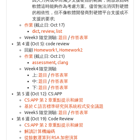
軟體這時能夠作為考慮方案。儘管無法消弭對硬體
的相依性，但不像軟體開發商對硬體平台支援或不
支援的要求;
作業
(截止日: Oct 17)
dict
,
review
,
list
Week3 隨堂測驗:
題目
/
作答表單
第 4 週 (Oct 5): code review
回顧
Homework1
,
Homework2
作業
(截止日: Oct 21)
assessment
,
clang
Week4 隨堂測驗
上:
題目
/
作答表單
中:
題目
/
作答表單
下:
題目
/
作答表單
第 5 週 (Oct 12): CS:APP
CS:APP 第 2 章重點提示和練習
基於 C 語言標準研究與系統程式安全議題
Week5 隨堂測驗:
題目
/
作答表單
第 6 週 (Oct 19): Code Review
CS:APP 第 2 章重點提示和練習
解讀計算機編碼
從餘數運算到 RSA 加密演算