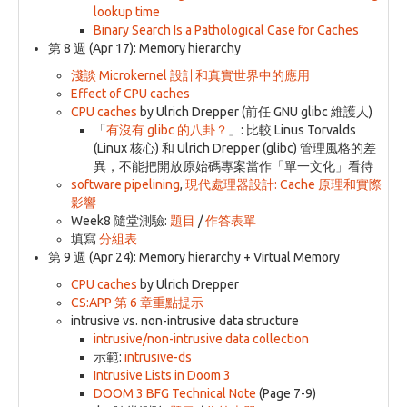
lookup time
Binary Search Is a Pathological Case for Caches
第 8 週 (Apr 17): Memory hierarchy
淺談 Microkernel 設計和真實世界中的應用
Effect of CPU caches
CPU caches
by Ulrich Drepper (前任 GNU glibc 維護人)
「
有沒有 glibc 的八卦？
」: 比較 Linus Torvalds
(Linux 核心) 和 Ulrich Drepper (glibc) 管理風格的差
異，不能把開放原始碼專案當作「單一文化」看待
software pipelining
,
現代處理器設計: Cache 原理和實際
影響
Week8 隨堂測驗:
題目
/
作答表單
填寫
分組表
第 9 週 (Apr 24): Memory hierarchy + Virtual Memory
CPU caches
by Ulrich Drepper
CS:APP 第 6 章重點提示
intrusive vs. non-intrusive data structure
intrusive/non-intrusive data collection
示範:
intrusive-ds
Intrusive Lists in Doom 3
DOOM 3 BFG Technical Note
(Page 7-9)