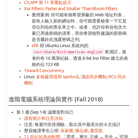
CS:APP 第 11 章重點提示
Xor Filters: Faster and Smaller Than Bloom Filters
應用案例: 你可能有個希望屏蔽的 Web 地址列表，
當有人輸入新的網址時，你可能需要檢查一下它是
否位列你的黑名單之中。或者，也許你有份包含大
量已用過密碼的清單，而你希望核對建議的新密碼
是否屬於此洩露密碼之列;
xf8
: 用 Ubuntu Linux 系統內的
來測試，後
/usr/share/dict/american-english
者約有 10 萬筆紀錄，透過 8-bit Xor Filter 建立的表
格約佔 123 KB
Toward Concurrency
Linux:
多核處理器和 spinlock
,
淺談同步機制
,
RCU 同步
機制
進階電腦系統理論與實作 (Fall 2018)
第 1 週 (Sep 14): 誠實面對自己
課程簡介和注意須知
注意: 每週均安排測驗，取出其中最高分的 6 次採計
歷屆修課學生心得:
張家榮
,
陳品睿
,
蕭奕凱
21 世紀的系統軟體
: 「需求」層次: 正確 → 安全 → 可讀