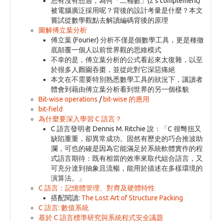
您有沒有想過，為何「二補數」(2’s complement)
被電腦廣泛採用呢？背後的設計考量是什麼？本文
嘗試從數學觀點去解讀編碼背後的原理
圖解傅立葉分析
傅立葉 (Fourier) 分析不僅是個數學工具，更是種徹
底顛覆一個人以前世界觀的思維模式
不幸的是，傅立葉分析的公式看起來太復雜，以至
於很多人囫圇吞棗，並從此對它深惡痛絕
本文在不需要特別熟悉數學工具的狀況下，讓讀者
體會到藉由傅立葉分析看到世界的另一個樣貌
Bit-wise operations
/
bit-wise 的應用
bit-field
為什麼要深入學習 C 語言？
C 語言發明者 Dennis M. Ritchie 說：「C 很彆扭又
缺陷重重，卻異常成功。固然有歷史的巧合推波助
瀾，可也的確是因為它能滿足於系統軟體實作的程
式語言期待：既有相當的效率來取代組合語言，又
可充分達到抽象且流暢，能用於描述在多樣環境的
演算法。」
C 語言：記憶體管理、對齊及硬體特性
搭配閱讀:
The Lost Art of Structure Packing
C 語言: 數值系統
基於 C 語言標準研究與系統程式安全議題