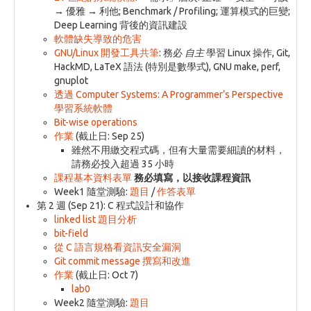
→ 優雅 → 利他; Benchmark / Profiling; 運算模式的巨變;
Deep Learning 背後的資訊建設
軟體缺失導致的危害
GNU/Linux 開發工具共筆
: 務必
自主
學習 Linux 操作, Git,
HackMD, LaTeX 語法 (特別是數學式), GNU make, perf,
gnuplot
透過 Computer Systems: A Programmer’s Perspective
學習系統軟體
Bit-wise operations
作業
(截止日: Sep 25)
雖然不用繳交程式碼，但有大量需要細讀的材料，
請務必投入超過 35 小時
課程基本資料表單
務必填寫，以接收課程資訊
Week1 隨堂測驗:
題目
/
作答表單
第 2 週 (Sep 21): C 程式設計和協作
linked list 題目分析
bit-field
從 C 語言規格看資訊安全漏洞
Git commit message 撰寫和改進
作業
(截止日: Oct 7)
lab0
Week2 隨堂測驗:
題目