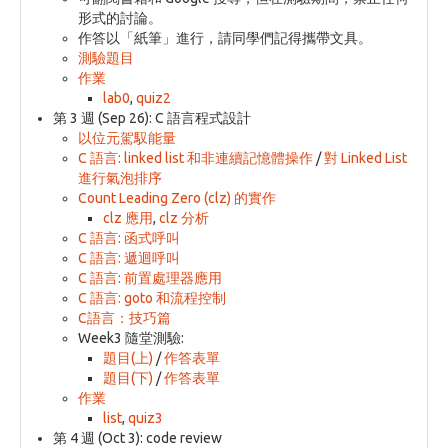
形式的討論。
作答以「紙筆」進行，請同學們記得攜帶文具。
測驗題目
作業
lab0
,
quiz2
第 3 週 (Sep 26): C 語言程式設計
以位元駕馭能量
C 語言: linked list 和非連續記憶體操作
/
對 Linked List
進行氣泡排序
Count Leading Zero (clz) 的實作
clz 應用
,
clz 分析
C 語言: 函式呼叫
C 語言: 遞迴呼叫
C 語言: 前置處理器應用
C 語言: goto 和流程控制
C語言：技巧篇
Week3 隨堂測驗:
題目(上)
/
作答表單
題目(下)
/
作答表單
作業
list
,
quiz3
第 4 週 (Oct 3): code review