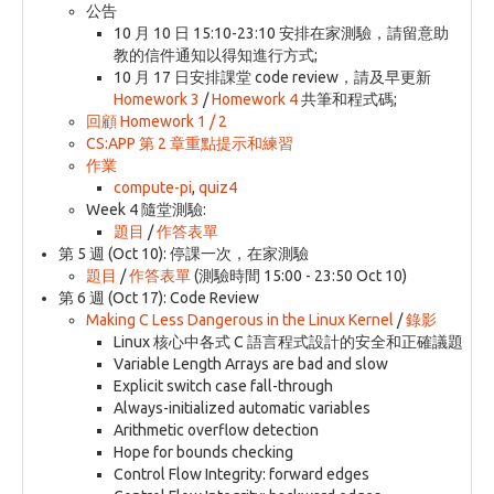
公告
10 月 10 日 15:10-23:10 安排在家測驗，請留意助
教的信件通知以得知進行方式;
10 月 17 日安排課堂 code review，請及早更新
Homework 3
/
Homework 4
共筆和程式碼;
回顧 Homework 1 / 2
CS:APP 第 2 章重點提示和練習
作業
compute-pi
,
quiz4
Week 4 隨堂測驗:
題目
/
作答表單
第 5 週 (Oct 10): 停課一次，在家測驗
題目
/
作答表單
(測驗時間 15:00 - 23:50 Oct 10)
第 6 週 (Oct 17): Code Review
Making C Less Dangerous in the Linux Kernel
/
錄影
Linux 核心中各式 C 語言程式設計的安全和正確議題
Variable Length Arrays are bad and slow
Explicit switch case fall-through
Always-initialized automatic variables
Arithmetic overflow detection
Hope for bounds checking
Control Flow Integrity: forward edges