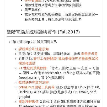
倖存者偏差
: 只考慮到偏頗的統計數據
用線性思維來思考所有事物導致的謬誤
黑天鵝事件
萬物都有對應的數學模型，而掌握數學就是掌握一
種認知的工具，得以更清晰地認識世界
進階電腦系統理論與實作 (Fall 2017)
第 1 週 (Sep 22): 誠實面對自己
課程簡介和注意須知
注意: 第 2 週安排測驗，請準時參加。參考
春季班考題
近期活動:
矽谷工作經驗談
,
協助準備研究所推薦甄試和
撰寫推薦信
21 世紀的系統軟體
: 「需求」層次: 正確 → 安全 → 可讀
→ 優雅 → 利他; Benchmark / Profiling; 運算模式的巨變;
Deep Learning 背後的資訊建設
軟體缺失導致的危害
GNU/Linux 開發工具共筆
: 務必
自主
學習 Linux 操作, Git,
HackMD, LaTeX 語法 (特別是數學式), GNU make, perf,
gnuplot
重新理解數值
: 2 進位, 3 進位 (?!), 數值表達方式和阿貝爾
群, integer overflow; 邏輯和算術的差異; 運用 bit-wise