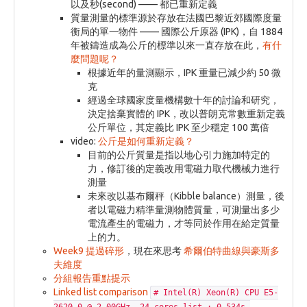
以及秒(second) —— 都已重新定義
質量測量的標準源於存放在法國巴黎近郊國際度量
衡局的單一物件 —— 國際公斤原器 (IPK)，自 1884
年被鑄造成為公斤的標準以來一直存放在此，
有什
麼問題呢？
根據近年的量測顯示，IPK 重量已減少約 50 微
克
經過全球國家度量機構數十年的討論和研究，
決定捨棄實體的 IPK，改以普朗克常數重新定義
公斤單位，其定義比 IPK 至少穩定 100 萬倍
video:
公斤是如何重新定義？
目前的公斤質量是指以地心引力施加特定的
力，修訂後的定義改用電磁力取代機械力進行
測量
未來改以基布爾秤（Kibble balance）測量，後
者以電磁力精準量測物體質量，可測量出多少
電流產生的電磁力，才等同於作用在給定質量
上的力。
Week9 提過碎形
，現在來思考
希爾伯特曲線與豪斯多
夫維度
分組報告重點提示
Linked list comparison
# Intel(R) Xeon(R) CPU E5-