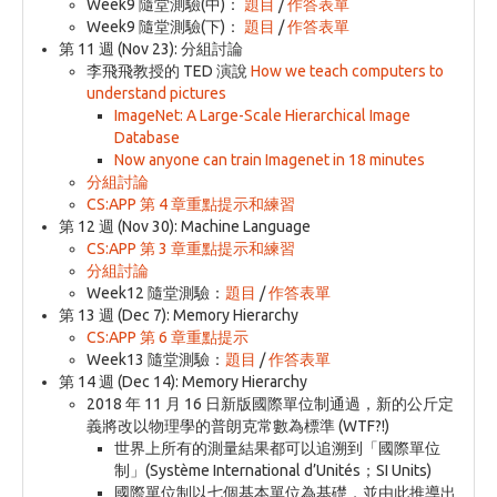
Week9 隨堂測驗(中)：
題目
/
作答表單
Week9 隨堂測驗(下)：
題目
/
作答表單
第 11 週 (Nov 23): 分組討論
李飛飛教授的 TED 演說
How we teach computers to
understand pictures
ImageNet: A Large-Scale Hierarchical Image
Database
Now anyone can train Imagenet in 18 minutes
分組討論
CS:APP 第 4 章重點提示和練習
第 12 週 (Nov 30): Machine Language
CS:APP 第 3 章重點提示和練習
分組討論
Week12 隨堂測驗：
題目
/
作答表單
第 13 週 (Dec 7): Memory Hierarchy
CS:APP 第 6 章重點提示
Week13 隨堂測驗：
題目
/
作答表單
第 14 週 (Dec 14): Memory Hierarchy
2018 年 11 月 16 日新版國際單位制通過，新的公斤定
義將改以物理學的普朗克常數為標準 (WTF?!)
世界上所有的測量結果都可以追溯到「國際單位
制」(Système International d’Unités；SI Units)
國際單位制以七個基本單位為基礎，並由此推導出