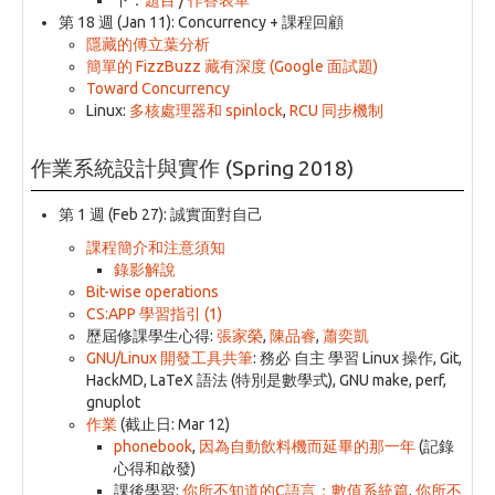
第 18 週 (Jan 11): Concurrency + 課程回顧
隱藏的傅立葉分析
簡單的 FizzBuzz 藏有深度 (Google 面試題)
Toward Concurrency
Linux:
多核處理器和 spinlock
,
RCU 同步機制
作業系統設計與實作 (Spring 2018)
第 1 週 (Feb 27): 誠實面對自己
課程簡介和注意須知
錄影解說
Bit-wise operations
CS:APP 學習指引 (1)
歷屆修課學生心得:
張家榮
,
陳品睿
,
蕭奕凱
GNU/Linux 開發工具共筆
: 務必 自主 學習 Linux 操作, Git,
HackMD, LaTeX 語法 (特別是數學式), GNU make, perf,
gnuplot
作業
(截止日: Mar 12)
phonebook
,
因為自動飲料機而延畢的那一年
(記錄
心得和啟發)
課後學習:
你所不知道的C語言：數值系統篇
,
你所不