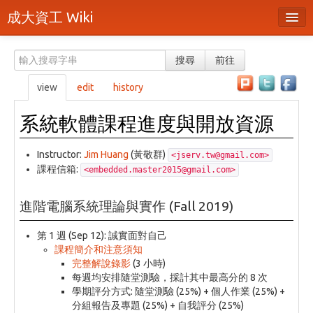
成大資工 Wiki
所有頁面
搜尋
前往
分類
view
edit
history
隨機頁面
系統軟體課程進度與開放資源
最近活動
Instructor:
Jim Huang
(黃敬群)
<jserv.tw@gmail.com>
上傳檔案
課程信箱:
<embedded.master2015@gmail.com>
本頁面
進階電腦系統理論與實作 (Fall 2019)
頁面原始檔
第 1 週 (Sep 12): 誠實面對自己
可列印版本
課程簡介和注意須知
完整解說錄影
(3 小時)
刪除本頁
每週均安排隨堂測驗，採計其中最高分的 8 次
學期評分方式: 隨堂測驗 (25%) + 個人作業 (25%) +
登入 / 註冊帳號
分組報告及專題 (25%) + 自我評分 (25%)