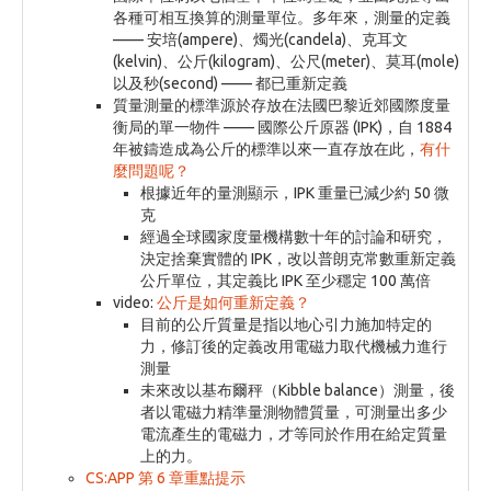
各種可相互換算的測量單位。多年來，測量的定義
—— 安培(ampere)、燭光(candela)、克耳文
(kelvin)、公斤(kilogram)、公尺(meter)、莫耳(mole)
以及秒(second) —— 都已重新定義
質量測量的標準源於存放在法國巴黎近郊國際度量
衡局的單一物件 —— 國際公斤原器 (IPK)，自 1884
年被鑄造成為公斤的標準以來一直存放在此，
有什
麼問題呢？
根據近年的量測顯示，IPK 重量已減少約 50 微
克
經過全球國家度量機構數十年的討論和研究，
決定捨棄實體的 IPK，改以普朗克常數重新定義
公斤單位，其定義比 IPK 至少穩定 100 萬倍
video:
公斤是如何重新定義？
目前的公斤質量是指以地心引力施加特定的
力，修訂後的定義改用電磁力取代機械力進行
測量
未來改以基布爾秤（Kibble balance）測量，後
者以電磁力精準量測物體質量，可測量出多少
電流產生的電磁力，才等同於作用在給定質量
上的力。
CS:APP 第 6 章重點提示