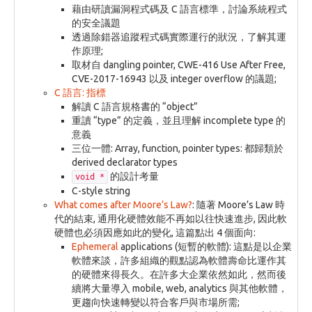
藉由研讀漏洞程式碼及 C 語言標準，討論系統程式
的安全議題
透過除錯器追蹤程式碼實際運行的狀況，了解其運
作原理;
取材自 dangling pointer, CWE-416 Use After Free,
CVE-2017-16943 以及 integer overflow 的議題;
C 語言: 指標
解讀 C 語言規格書的 “object”
重讀 “type” 的定義，並且理解 incomplete type 的
意義
三位一體: Array, function, pointer types: 都歸類於
derived declarator types
的設計考量
void *
C-style string
What comes after Moore’s Law?
: 隨著 Moore’s Law 時
代的結束, 通用化硬體效能不再如以往快速進步, 因此軟
硬體也必須因應如此的變化, 這篇點出 4 個面向:
Ephemeral
applications (短暫的軟體): 這點是以企業
軟體來談，許多組織的觀點認為軟體壽命比運作其
的硬體來得長久。在許多大企業依然如此，然而後
續將大量導入 mobile, web, analytics 與其他軟體，
更趨向快速轉變以符合客戶與市場所需;