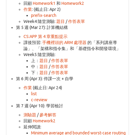
回顧
Homework1
和
Homework2
作業
: (截止日: Apr 2)
prefix-search
Week4 隨堂測驗:
題目
/
作答表單
第 5 週 (Mar 27): 計算機結構
CS:APP 第 4 章重點提示
課後預習:
手機裡頭的 ARM 處理器
的「系列講座導
論」、「架構和指令集」和「基礎指令和開發環境」
Week5 隨堂測驗:
上：
題目
/
作答表單
中：
題目
/
作答表單
下：
題目
/
作答表單
第 6 周 (Apr 3): 停課一次 + 自學
作業
(截止日: Apr 24)
list
c-review
第 7 週 (Apr 10): 學習檢討
測驗題
/
參考解答
回顧
Homework2
延伸閱讀:
Minimum average and bounded worst-case routing