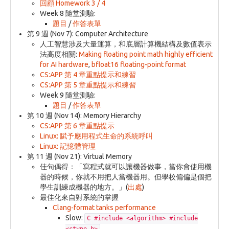
回顧 Homework 3 / 4
Week 8 隨堂測驗:
題目
/
作答表單
第 9 週 (Nov 7): Computer Architecture
人工智慧涉及大量運算，和底層計算機結構及數值表示
法高度相關:
Making floating point math highly efficient
for AI hardware
,
bfloat16 floating-point format
CS:APP 第 4 章重點提示和練習
CS:APP 第 5 章重點提示和練習
Week 9 隨堂測驗:
題目
/
作答表單
第 10 週 (Nov 14): Memory Hierarchy
CS:APP 第 6 章重點提示
Linux: 賦予應用程式生命的系統呼叫
Linux: 記憶體管理
第 11 週 (Nov 21): Virtual Memory
佳句偶得：「寫程式就可以讓機器做事，當你會使用機
器的時候，你就不用把人當機器用。但學校偏偏是個把
學生訓練成機器的地方。」(
出處
)
最佳化來自對系統的掌握
Clang-format tanks performance
Slow:
C #include <algorithm> #include