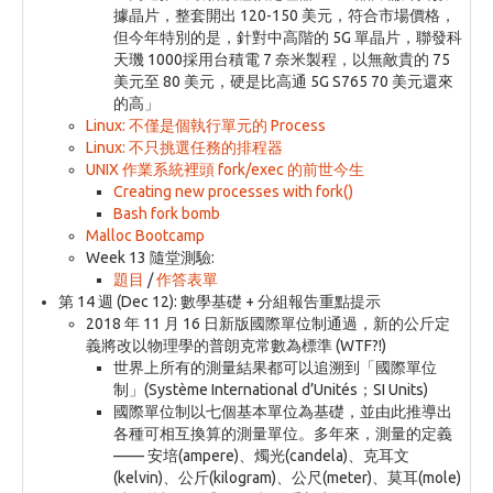
據晶片，整套開出 120-150 美元，符合市場價格，
但今年特別的是，針對中高階的 5G 單晶片，聯發科
天璣 1000採用台積電 7 奈米製程，以無敵貴的 75
美元至 80 美元，硬是比高通 5G S765 70 美元還來
的高」
Linux: 不僅是個執行單元的 Process
Linux: 不只挑選任務的排程器
UNIX 作業系統裡頭 fork/exec 的前世今生
Creating new processes with fork()
Bash fork bomb
Malloc Bootcamp
Week 13 隨堂測驗:
題目
/
作答表單
第 14 週 (Dec 12): 數學基礎 + 分組報告重點提示
2018 年 11 月 16 日新版國際單位制通過，新的公斤定
義將改以物理學的普朗克常數為標準 (WTF?!)
世界上所有的測量結果都可以追溯到「國際單位
制」(Système International d’Unités；SI Units)
國際單位制以七個基本單位為基礎，並由此推導出
各種可相互換算的測量單位。多年來，測量的定義
—— 安培(ampere)、燭光(candela)、克耳文
(kelvin)、公斤(kilogram)、公尺(meter)、莫耳(mole)