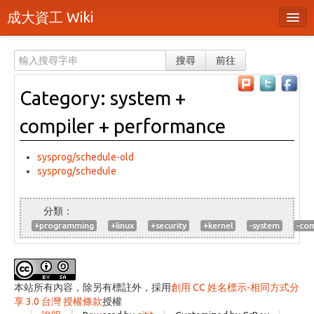
成大資工 Wiki
所有頁面
搜尋
前往
分類
Category: system +
隨機頁面
compiler + performance
最近活動
上傳檔案
sysprog/schedule-old
sysprog/schedule
登入 / 註冊帳號
+programming
+linux
+security
+kernel
-system
-com
本站所有內容，除另有標註外，採用
創用 CC 姓名標示-相同方式分
享 3.0 台灣 授權條款
授權