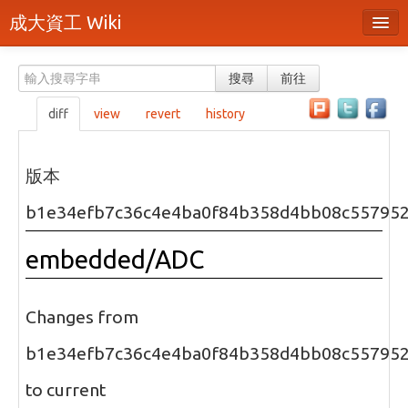
成大資工 Wiki
所有頁面
搜尋
前往
分類
diff
view
revert
history
隨機頁面
最近活動
版本
上傳檔案
b1e34efb7c36c4e4ba0f84b358d4bb08c55795
本頁面
embedded/ADC
頁面原始檔
可列印版本
Changes from
刪除本頁
b1e34efb7c36c4e4ba0f84b358d4bb08c55795
to current
登入 / 註冊帳號