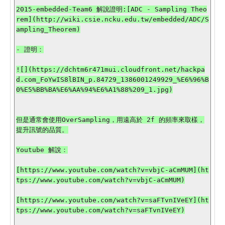
2015-embedded-Team6 解說證明:[ADC - Sampling Theo
rem](http://wiki.csie.ncku.edu.tw/embedded/ADC/S
ampling_Theorem)

- 證明：

![](https://dchtm6r471mui.cloudfront.net/hackpa
d.com_FoYwIS8lBIN_p.84729_1386001249929_%E6%96%B
0%E5%BB%BA%E6%AA%94%E6%A1%88%209_1.jpg)

但是通常會使用OverSampling，用遠高於 2f 的頻率來取樣，
提升訊號的品質。

Youtube 解說：

[https://www.youtube.com/watch?v=vbjC-aCmMUM](ht
tps://www.youtube.com/watch?v=vbjC-aCmMUM)

[https://www.youtube.com/watch?v=saFTvnIVeEY](ht
tps://www.youtube.com/watch?v=saFTvnIVeEY)
