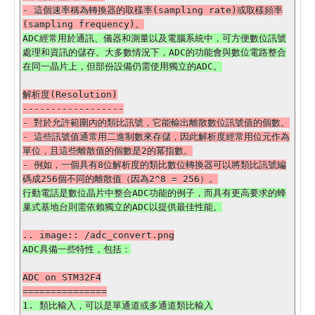
- 這個速率稱為轉換器的取樣率(sampling rate)或取樣頻率
ADC經常用於通訊、儀器和測量以及電腦系統中，可方便數位訊號
處理和資訊的儲存。大多數情況下，ADC的功能會與數位電路整合
解析度(Resolution)

------------------

- 對於允許範圍內的類比訊號，它能輸出離散數位訊號值的個數。

- 這些訊號值通常用二進制數來存儲，因此解析度經常用位元作為
單位，且這些離散值的個數是2的冪指數。

- 例如，一個具有8位解析度的類比數位轉換器可以將類比訊號編
行動電話是數位晶片中整合ADC功能的例子，而具有更高要求的蜂
ADC on STM32F4

1. 類比輸入，可以是單通道或多通道類比輸入
