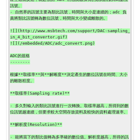
訊號。

- 自然界的訊號主要為類比訊號，時間與大小是連續的；adc 負
責將類比訊號轉為數位訊號，時間與大小變成離散的。

![](http://www.msbtech.com/support/DAC-sampling_
in_4_bit_convertor.gif)

![](/embedded/ADC/adc_convert.png)

ADC的規格

--------

根據**取樣率**與**解晰度**決定產生的數位訊號在時間、大小
的離散程度。

**取樣率(Sampling rate)**

- 多久對輸入的類比訊號進行一次轉換。取樣率越高，所得到的數
位訊號越連續，但要求較大空間存放資料及較快的資料處理速率。

**解析度(Resolution)**

- 能將當下的類比值轉為多準確的數位值。解析度越高，所得的訊