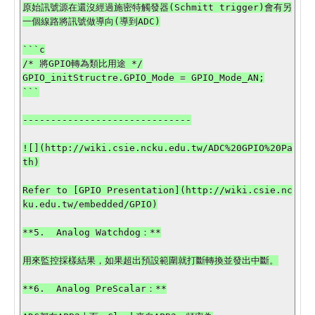
原始訊號源在還沒經過施密特觸發器(Schmitt trigger)會有另
一個線路將訊號做導向(導到ADC)

```c

/* 將GPIO轉為類比用途 */

GPIO_initStructre.GPIO_Mode = GPIO_Mode_AN;

```

------------------------------

![](http://wiki.csie.ncku.edu.tw/ADC%20GPIO%20Pa
th)

Refer to [GPIO Presentation](http://wiki.csie.nc
ku.edu.tw/embedded/GPIO)

**5.  Analog Watchdog：**

用來監控採樣結果，如果超出預設範圍就打斷轉換並發出中斷。

**6.  Analog PreScalar：**
