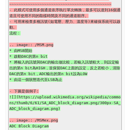
~~~~~~~~~~~~~~~~~~~~~~~~~~~~~~~~~~~~~~~~~~~~

- 此模式可使用多個通道依序執行單次轉換，最多可以達到16個通
道且可使用不同的取樣時間及不同的通道順序。

- 可用來檢查多種訊號(如電壓、壓力、溫度等)來確保系統可以啟
* 由MSB開始

* 啟動DAC的第n bit

* 將輸入的訊號與DAC的輸出做比較，若輸入訊號較大，則設定輸
出的第n bit為HIGH，並保留DAC上面的設定，反之若較小，清除
DAC的第n bit，ADC輸出的第n bit設為LOW

![](https://upload.wikimedia.org/wikipedia/commo
ns/thumb/6/61/SA_ADC_block_diagram.png/300px-SA_
ADC Block Diagram
