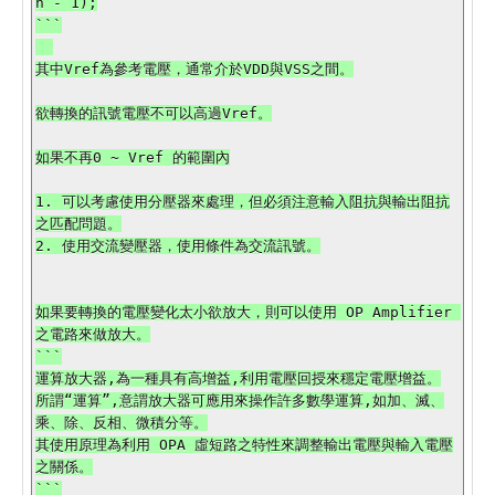
n - 1);

```

其中Vref為參考電壓，通常介於VDD與VSS之間。

欲轉換的訊號電壓不可以高過Vref。

如果不再0 ~ Vref 的範圍內

1. 可以考慮使用分壓器來處理，但必須注意輸入阻抗與輸出阻抗
之匹配問題。

2. 使用交流變壓器，使用條件為交流訊號。

如果要轉換的電壓變化太小欲放大，則可以使用 OP Amplifier 
之電路來做放大。

```

運算放大器,為一種具有高增益,利用電壓回授來穩定電壓增益。

所謂“運算”,意謂放大器可應用來操作許多數學運算,如加、滅、
乘、除、反相、微積分等。

其使用原理為利用 OPA 虛短路之特性來調整輸出電壓與輸入電壓
之關係。

```
