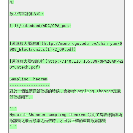
g)

放大倍率計算方式：

![](/embedded/ADC/OPA_pos)

[運算放大器詳細](http://memo.cgu.edu.tw/shin-yan/0
909_Electronics(I)/2_OP.pdf)

[運算放大器投影片](http://140.116.155.39/OP%20AMP%2
0Yuntech.pdf)

Sampling Theorem

-----------------

對於一個連續訊號取樣的時候，會參考Sampling Theorem定最
低取樣頻率。

```

Nyquist–Shannon sampling theorem 說明了當取樣頻率為
原訊號之最高頻率之兩倍時，才可以正確的重建原始訊號

```
