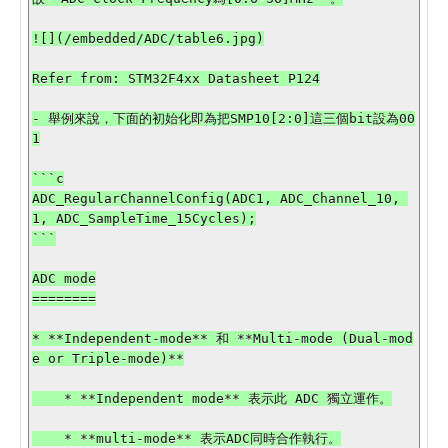
![](/embedded/ADC/table6.jpg)

Refer from: STM32F4xx Datasheet P124

- 舉例來說，下面的初始化即為把SMP10[2:0]這三個bit設為00
1

```c

ADC_RegularChannelConfig(ADC1, ADC_Channel_10, 
1, ADC_SampleTime_15Cycles);

```

ADC mode

========

* **Independent-mode** 和 **Multi-mode (Dual-mod
e or Triple-mode)**

    * **Independent mode** 表示此 ADC 獨立運作。

    * **multi-mode** 表示ADC同時合作執行。
