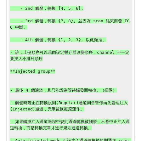
    - 2nd 觸發，轉換 {4, 5, 6}.

    - 3rd 觸發，轉換 {7, 8}, 並因為 scan 結束而發 EO
C 中斷。

    - 4th 觸發，轉換 {1, 2, 3}, 以此類推。

- 註：上例順序可以藉由設定暫存器改變順序，channel 不一定
要按大小排列順序

**Injected group**

- 最多 4 個通道，且只能設為等待觸發而轉換。（插隊）

- 觸發時若正在轉換規則(Regular)通道則會暫停而先處理注入
(Injected)通道，完畢後恢復原運作。

- 如果轉換注入通道過程中規則通道轉換被觸發，不會中止注入通
道轉換，而是轉換完畢才進行規則通道轉換。

- Auto-injected mode 可設注入通道轉換於規則通道 scan 