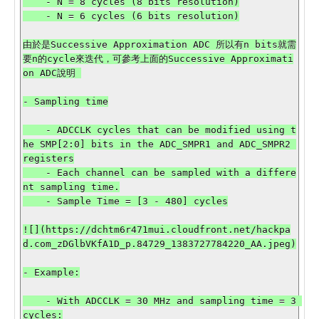
    - N = 8 cycles (8 bits resolution)

    - N = 6 cycles (6 bits resolution)

由於是Successive Approximation ADC 所以有n bits就需
要n的cycle來迭代，可參考上面的Successive Approximati
on ADC說明 

- Sampling time

    - ADCCLK cycles that can be modified using t
he SMP[2:0] bits in the ADC_SMPR1 and ADC_SMPR2 
registers

    - Each channel can be sampled with a differe
nt sampling time.

    - Sample Time = [3 - 480] cycles

![](https://dchtm6r471mui.cloudfront.net/hackpa
d.com_zDGlbVKfA1D_p.84729_1383727784220_AA.jpeg)

- Example:

    - With ADCCLK = 30 MHz and sampling time = 3 
cycles:
