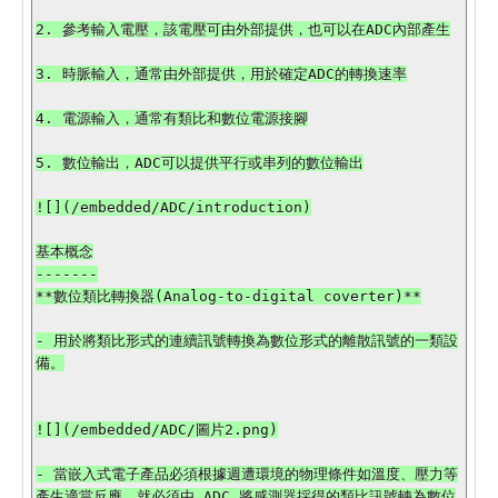
2. 參考輸入電壓，該電壓可由外部提供，也可以在ADC內部產生

3. 時脈輸入，通常由外部提供，用於確定ADC的轉換速率

4. 電源輸入，通常有類比和數位電源接腳

5. 數位輸出，ADC可以提供平行或串列的數位輸出

![](/embedded/ADC/introduction)

基本概念

-------

**數位類比轉換器(Analog-to-digital coverter)**

- 用於將類比形式的連續訊號轉換為數位形式的離散訊號的一類設
備。

![](/embedded/ADC/圖片2.png)

- 當嵌入式電子產品必須根據週遭環境的物理條件如溫度、壓力等
產生適當反應，就必須由 ADC 將感測器採得的類比訊號轉為數位