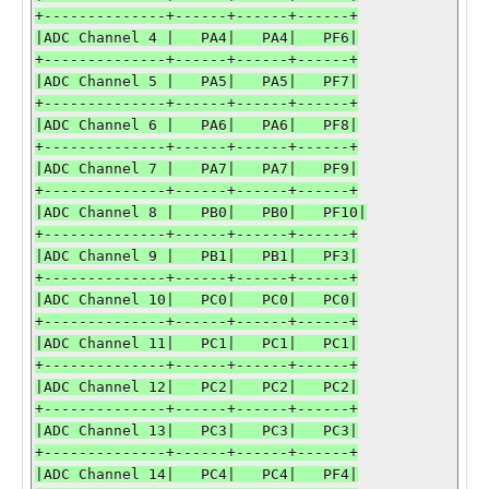
+--------------+------+------+------+

|ADC Channel 4 |   PA4|   PA4|   PF6|

+--------------+------+------+------+

|ADC Channel 5 |   PA5|   PA5|   PF7|

+--------------+------+------+------+

|ADC Channel 6 |   PA6|   PA6|   PF8|

+--------------+------+------+------+

|ADC Channel 7 |   PA7|   PA7|   PF9|

+--------------+------+------+------+

|ADC Channel 8 |   PB0|   PB0|   PF10|

+--------------+------+------+------+

|ADC Channel 9 |   PB1|   PB1|   PF3|

+--------------+------+------+------+

|ADC Channel 10|   PC0|   PC0|   PC0|

+--------------+------+------+------+

|ADC Channel 11|   PC1|   PC1|   PC1|

+--------------+------+------+------+

|ADC Channel 12|   PC2|   PC2|   PC2|

+--------------+------+------+------+

|ADC Channel 13|   PC3|   PC3|   PC3|

+--------------+------+------+------+

|ADC Channel 14|   PC4|   PC4|   PF4|
