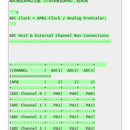
ADC都在APB2上面，Clock來自APB2，頻率為

```c

ADC Clock = APB2 Clock / Analog PreScalar;

```

ADC Unit & External Channel Bus Connections

--------------------------------------------

+--------------+------+------+------+     

|CHANNEL       |  ADC1|  ADC2|  ADC3|

+======+==+===+==+

|APB           |     2|     2|     2|

+--------------+------+------+------+

|ADC Channel 0 |   PA0|   PA0|   PA0|

+--------------+------+------+------+

|ADC Channel 1 |   PA1|   PA1|   PA1|

+--------------+------+------+------+

|ADC Channel 2 |   PA2|   PA2|   PA2|

+--------------+------+------+------+

|ADC Channel 3 |   PA3|   PA3|   PA3|
