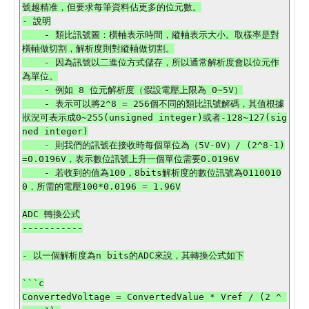
號越精准，但要求每筆資料佔更多的位元數。

- 說明

    - 類比訊號圖：橫軸表示時間，縱軸表示大小。取樣率是對
橫軸做切割，解析度則對縱軸做切割。

    - 因為訊號以二進位方式儲存，所以通常解析度會以位元作
為單位。

    - 例如 8 位元解析度（假設電壓上限為 0~5V）

    - 表示可以將2^8 = 256個不同的類比訊號解碼，其值根據
狀況可表示成0~255(unsigned integer)或者-128~127(sig
ned integer)

    - 則我們的訊號在接收時每個單位為（5V-0V）/ (2^8-1)
=0.0196V，表示數位訊號上升一個單位需要0.0196V

    - 若收到的值為100，8bits解析度的數位訊號為0110010
0，所需的電壓100*0.0196 = 1.96V

ADC 轉換公式

-----------

- 以一個解析度為n bits的ADC來說，其轉換公式如下

```c

ConvertedVoltage = ConvertedValue * Vref / (2 ^ 