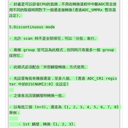
- 好處是可以節省CPU的負擔，不用在轉換過程中中斷ADC而去使
用不同的取樣時間對下一個通道做轉換(透過ADC_SMPRx 暫存器
設定)。

5.Discontinuous mode

- 允許 scan 時不是全部掃完，可以「分批」進行。

- 兩種 group 皆可設為此模式，但同時只有最多一個 group 
採用它。

- 此模式必須配合「外部觸發轉換」方式使用。

- 先設置每批有幾個通道，至多八個。 (透過 ADC_CR1 regis
ter 中的DISCNUM[2:0] 去設定)

- 之後各次訊號觸發時轉換一批。

- 以每批三個 (n=3), 通道為 {1, 2, 3, 4, 5, 6, 7, 8} 
舉例：

    - 1st 觸發，轉換 {1, 2, 3}.
