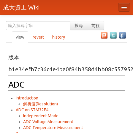
成大資工 Wiki
所有頁面
搜尋
前往
分類
view
revert
history
隨機頁面
最近活動
版本
上傳檔案
b1e34efb7c36c4e4ba0f84b358d4bb08c55795
本頁面
ADC
頁面原始檔
Introduction
可列印版本
解析度(Resolution)
ADC on STM32F4
刪除本頁
Independent Mode
ADC Voltage Measurement
ADC Temperature Measurement
登入 / 註冊帳號