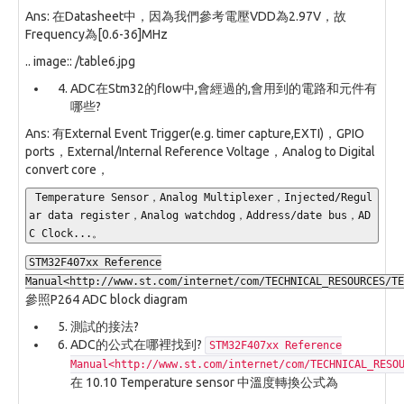
Ans: 在Datasheet中，因為我們參考電壓VDD為2.97V，故
Frequency為[0.6-36]MHz
.. image:: /table6.jpg
ADC在Stm32的flow中,會經過的,會用到的電路和元件有
哪些?
Ans: 有External Event Trigger(e.g. timer capture,EXTI)，GPIO
ports，External/Internal Reference Voltage，Analog to Digital
convert core，
 Temperature Sensor，Analog Multiplexer，Injected/Regul
ar data register，Analog watchdog，Address/date bus，AD
C Clock...。
STM32F407xx Reference
Manual<http://www.st.com/internet/com/TECHNICAL_RESOURCES/TE
參照P264 ADC block diagram
測試的接法?
ADC的公式在哪裡找到?
STM32F407xx Reference
Manual<http://www.st.com/internet/com/TECHNICAL_RESO
在 10.10 Temperature sensor 中溫度轉換公式為