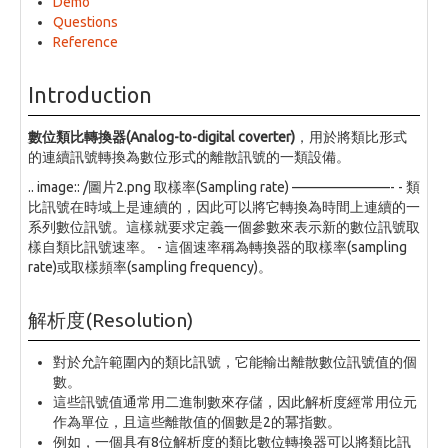
Demo
Questions
Reference
Introduction
數位類比轉換器(Analog-to-digital coverter)
，用於將類比形式
的連續訊號轉換為數位形式的離散訊號的一類設備。
.. image:: /圖片2.png 取樣率(Sampling rate) ———————- - 類
比訊號在時域上是連續的，因此可以將它轉換為時間上連續的一
系列數位訊號。這樣就要求定義一個參數來表示新的數位訊號取
樣自類比訊號速率。 - 這個速率稱為轉換器的取樣率(sampling
rate)或取樣頻率(sampling frequency)。
解析度(Resolution)
對於允許範圍內的類比訊號，它能輸出離散數位訊號值的個
數。
這些訊號值通常用二進制數來存儲，因此解析度經常用位元
作為單位，且這些離散值的個數是2的冪指數。
例如，一個具有8位解析度的類比數位轉換器可以將類比訊