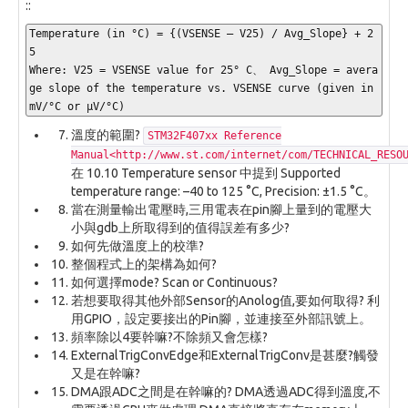
::
Temperature (in °C) = {(VSENSE – V25) / Avg_Slope} + 2
5

Where: V25 = VSENSE value for 25° C、 Avg_Slope = avera
ge slope of the temperature vs. VSENSE curve (given in 
mV/°C or μV/°C)
溫度的範圍?
STM32F407xx Reference
Manual<http://www.st.com/internet/com/TECHNICAL_RESO
在 10.10 Temperature sensor 中提到 Supported
temperature range: –40 to 125 °C, Precision: ±1.5 °C。
當在測量輸出電壓時,三用電表在pin腳上量到的電壓大
小與gdb上所取得到的值得誤差有多少?
如何先做溫度上的校準?
整個程式上的架構為如何?
如何選擇mode? Scan or Continuous?
若想要取得其他外部Sensor的Anolog值,要如何取得? 利
用GPIO，設定要接出的Pin腳，並連接至外部訊號上。
頻率除以4要幹嘛?不除頻又會怎樣?
ExternalTrigConvEdge和ExternalTrigConv是甚麼?觸發
又是在幹嘛?
DMA跟ADC之間是在幹嘛的? DMA透過ADC得到溫度,不