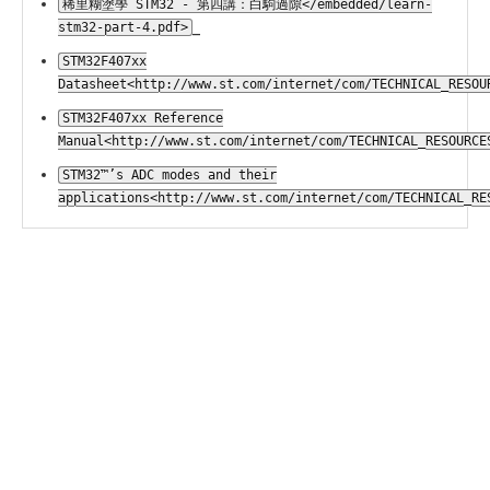
稀里糊塗學 STM32 - 第四講：白駒過隙</embedded/learn-
_
stm32-part-4.pdf>
STM32F407xx
Datasheet<http://www.st.com/internet/com/TECHNICAL_RESOU
STM32F407xx Reference
Manual<http://www.st.com/internet/com/TECHNICAL_RESOURCE
STM32™’s ADC modes and their
applications<http://www.st.com/internet/com/TECHNICAL_RE