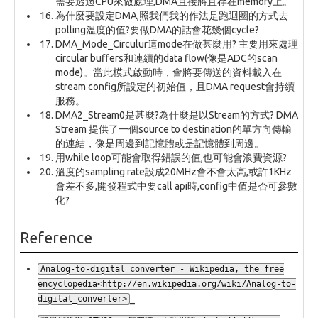
需要透過CPU來做處理,DMA直接將直存在memory上。
為什麼要設定DMA,照我們我的作法是跑迴圈的方式去
polling溫度的值?要做DMA的話會花幾個cycle?
DMA_Mode_Circulur這mode在做甚麼用? 主要用來處理
circular buffers和連續的data flow(像是ADC的scan
mode)。當此模式啟動時，會將要傳送的資料載入在
stream config所設定的初始值，且DMA request會持續
服務。
DMA2_Stream0是甚麼?為什麼是以Stream的方式? DMA
Stream 提供了一個source to destination的單方向傳輸
的連結，像是周邊到記憶體或是記憶體到周邊。
用while loop可能會取得錯誤的值,也可能會浪費資源?
溫度的sampling rate設成20MHz會不會太高,或許1KHz
會差不多,開發程式中要call api時,config中值是否可參數
化?
Reference
Analog-to-digital converter - Wikipedia, the free
encyclopedia<http://en.wikipedia.org/wiki/Analog-to-
_
digital_converter>