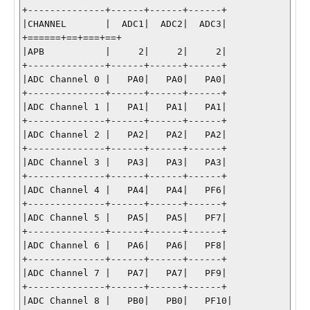
+--------------+------+------+------+     

|CHANNEL       |  ADC1|  ADC2|  ADC3|

+======+==+===+==+

|APB           |     2|     2|     2|

+--------------+------+------+------+

|ADC Channel 0 |   PA0|   PA0|   PA0|

+--------------+------+------+------+

|ADC Channel 1 |   PA1|   PA1|   PA1|

+--------------+------+------+------+

|ADC Channel 2 |   PA2|   PA2|   PA2|

+--------------+------+------+------+

|ADC Channel 3 |   PA3|   PA3|   PA3|

+--------------+------+------+------+

|ADC Channel 4 |   PA4|   PA4|   PF6|

+--------------+------+------+------+

|ADC Channel 5 |   PA5|   PA5|   PF7|

+--------------+------+------+------+

|ADC Channel 6 |   PA6|   PA6|   PF8|

+--------------+------+------+------+

|ADC Channel 7 |   PA7|   PA7|   PF9|

+--------------+------+------+------+

|ADC Channel 8 |   PB0|   PB0|   PF10|
