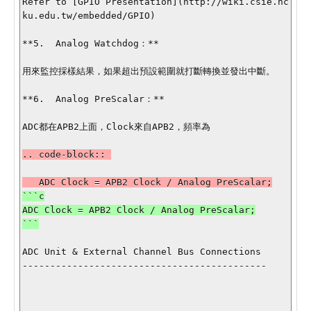
Refer to [GPIO Presentation](http://wiki.csie.nc
ku.edu.tw/embedded/GPIO)

**5.  Analog Watchdog：**

用來監控採樣結果，如果超出預設範圍就打斷轉換並發出中斷。

**6.  Analog PreScalar：**

ADC都在APB2上面，Clock來自APB2，頻率為

.. code-block:: 

```c

ADC Clock = APB2 Clock / Analog PreScalar;

ADC Unit & External Channel Bus Connections

--------------------------------------------
