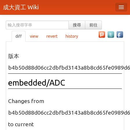
成大資工 Wiki
所有頁面
搜尋
前往
分類
diff
view
revert
history
隨機頁面
最近活動
版本
上傳檔案
b4b50d88d06cc2dbfbd3143a8b8cd65fe0989d
本頁面
embedded/ADC
頁面原始檔
可列印版本
Changes from
刪除本頁
b4b50d88d06cc2dbfbd3143a8b8cd65fe0989d
to current
登入 / 註冊帳號