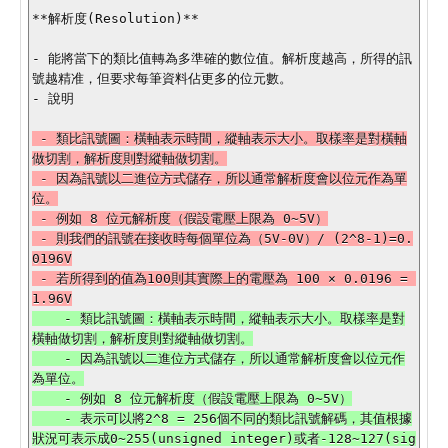
**解析度(Resolution)**

- 能將當下的類比值轉為多準確的數位值。解析度越高，所得的訊
號越精准，但要求每筆資料佔更多的位元數。

 - 類比訊號圖：橫軸表示時間，縱軸表示大小。取樣率是對橫軸
做切割，解析度則對縱軸做切割。

 - 因為訊號以二進位方式儲存，所以通常解析度會以位元作為單
位。

 - 例如 8 位元解析度（假設電壓上限為 0~5V）

 - 則我們的訊號在接收時每個單位為（5V-0V）/ (2^8-1)=0.
0196V

 - 若所得到的值為100則其實際上的電壓為 100 × 0.0196 = 
    - 類比訊號圖：橫軸表示時間，縱軸表示大小。取樣率是對
橫軸做切割，解析度則對縱軸做切割。

    - 因為訊號以二進位方式儲存，所以通常解析度會以位元作
為單位。

    - 例如 8 位元解析度（假設電壓上限為 0~5V）

    - 表示可以將2^8 = 256個不同的類比訊號解碼，其值根據
狀況可表示成0~255(unsigned integer)或者-128~127(sig