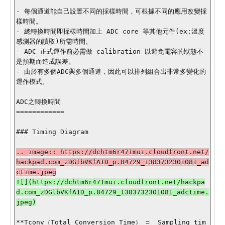
- 每個通道能自己設置不同的採樣時間，可根據不同的應用改變採
樣時間。

- 總轉換時間即採樣時間加上 ADC core 等其他元件(ex:溫度
感測器的讀取)所需時間。

- ADC 正式運作前必需做 calibration 以避免電容的狀態不
是預期而造成誤差。

- 由於有多個ADC與多個通道，因此可以排列組合出非常多變化的
運作模式。

ADC之轉換時間

============

### Timing Diagram

.. image:: https://dchtm6r471mui.cloudfront.net/
hackpad.com_zDGlbVKfA1D_p.84729_1383732301081_ad
![](https://dchtm6r471mui.cloudfront.net/hackpa
d.com_zDGlbVKfA1D_p.84729_1383732301081_adctime.
**Tconv（Total Conversion Time） =  Sampling tim