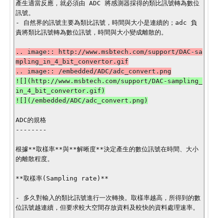
產生適當反應，就必須由 ADC 將感測器採得的類比訊號轉為數位
訊號。

- 自然界的訊號主要為類比訊號，時間與大小是連續的；adc 負
責將類比訊號轉為數位訊號，時間與大小變成離散的。

.. image:: http://www.msbtech.com/support/DAC-sa
mpling_in_4_bit_convertor.gif

![](http://www.msbtech.com/support/DAC-sampling_
in_4_bit_convertor.gif)

ADC的規格

--------

根據**取樣率**與**解晰度**決定產生的數位訊號在時間、大小
的離散程度。

**取樣率(Sampling rate)**

- 多久對輸入的類比訊號進行一次轉換。取樣率越高，所得到的數
位訊號越連續，但要求較大空間存放資料及較快的資料處理速率。
