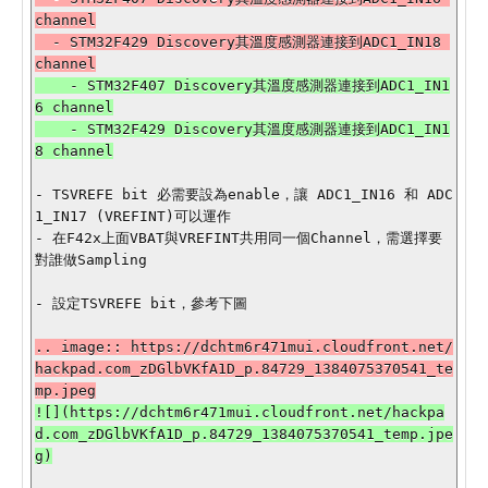
channel

  - STM32F429 Discovery其溫度感測器連接到ADC1_IN18 
    - STM32F407 Discovery其溫度感測器連接到ADC1_IN1
6 channel

    - STM32F429 Discovery其溫度感測器連接到ADC1_IN1
- TSVREFE bit 必需要設為enable，讓 ADC1_IN16 和 ADC
1_IN17 (VREFINT)可以運作

- 在F42x上面VBAT與VREFINT共用同一個Channel，需選擇要
對誰做Sampling

- 設定TSVREFE bit，參考下圖

.. image:: https://dchtm6r471mui.cloudfront.net/
hackpad.com_zDGlbVKfA1D_p.84729_1384075370541_te
![](https://dchtm6r471mui.cloudfront.net/hackpa
d.com_zDGlbVKfA1D_p.84729_1384075370541_temp.jpe