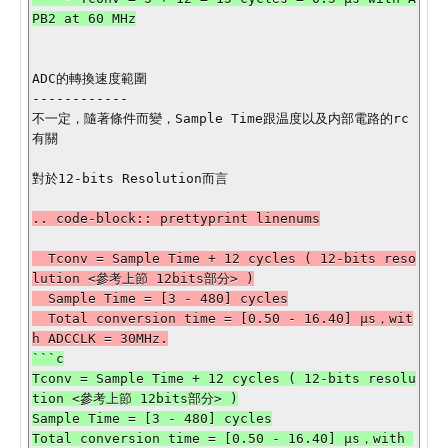
ADC的轉換速度範圍

------------

不一定，隨著條件而變，Sample Time跟温度以及内部電路的rc
有關

對於12-bits Resolution而言

.. code-block:: prettyprint linenums

  Tconv = Sample Time + 12 cycles ( 12-bits reso
lution <參考上節 12bits部分> )

  Sample Time = [3 - 480] cycles

  Total conversion time = [0.50 - 16.40] µs，wit
```c

Tconv = Sample Time + 12 cycles ( 12-bits resolu
tion <參考上節 12bits部分> )

Sample Time = [3 - 480] cycles

Total conversion time = [0.50 - 16.40] µs，with 