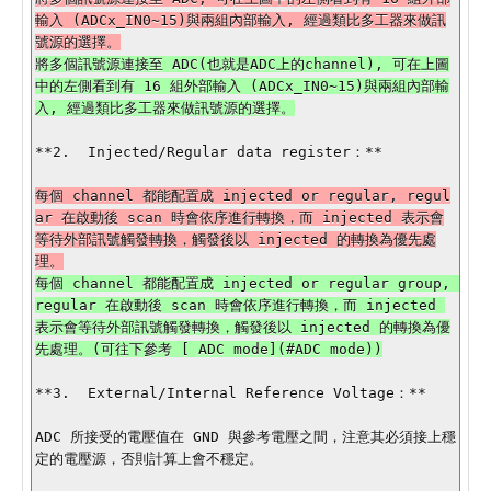
輸入 (ADCx_IN0~15)與兩組內部輸入, 經過類比多工器來做訊
將多個訊號源連接至 ADC(也就是ADC上的channel), 可在上圖
中的左側看到有 16 組外部輸入 (ADCx_IN0~15)與兩組內部輸
**2.  Injected/Regular data register：**

每個 channel 都能配置成 injected or regular, regul
ar 在啟動後 scan 時會依序進行轉換，而 injected 表示會
等待外部訊號觸發轉換，觸發後以 injected 的轉換為優先處
每個 channel 都能配置成 injected or regular group, 
regular 在啟動後 scan 時會依序進行轉換，而 injected 
表示會等待外部訊號觸發轉換，觸發後以 injected 的轉換為優
**3.  External/Internal Reference Voltage：**

ADC 所接受的電壓值在 GND 與參考電壓之間，注意其必須接上穩
定的電壓源，否則計算上會不穩定。
