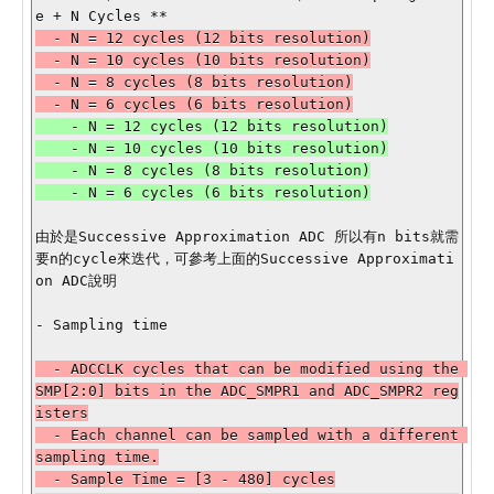
  - N = 12 cycles (12 bits resolution)

  - N = 10 cycles (10 bits resolution)

  - N = 8 cycles (8 bits resolution)

    - N = 12 cycles (12 bits resolution)

    - N = 10 cycles (10 bits resolution)

    - N = 8 cycles (8 bits resolution)

由於是Successive Approximation ADC 所以有n bits就需
要n的cycle來迭代，可參考上面的Successive Approximati
on ADC說明 

- Sampling time

  - ADCCLK cycles that can be modified using the 
SMP[2:0] bits in the ADC_SMPR1 and ADC_SMPR2 reg
isters

  - Each channel can be sampled with a different 
sampling time.
