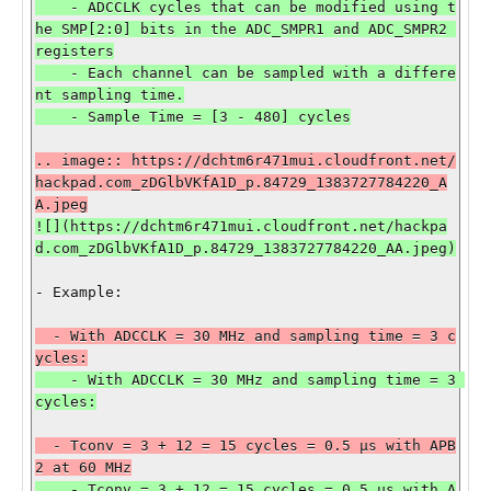
    - ADCCLK cycles that can be modified using t
he SMP[2:0] bits in the ADC_SMPR1 and ADC_SMPR2 
registers

    - Each channel can be sampled with a differe
nt sampling time.

.. image:: https://dchtm6r471mui.cloudfront.net/
hackpad.com_zDGlbVKfA1D_p.84729_1383727784220_A
![](https://dchtm6r471mui.cloudfront.net/hackpa
- Example:

  - With ADCCLK = 30 MHz and sampling time = 3 c
    - With ADCCLK = 30 MHz and sampling time = 3 
  - Tconv = 3 + 12 = 15 cycles = 0.5 µs with APB
    - Tconv = 3 + 12 = 15 cycles = 0.5 µs with A