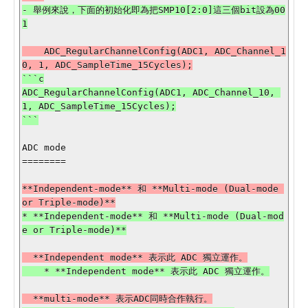
- 舉例來說，下面的初始化即為把SMP10[2:0]這三個bit設為00
    ADC_RegularChannelConfig(ADC1, ADC_Channel_1
```c

ADC_RegularChannelConfig(ADC1, ADC_Channel_10, 
1, ADC_SampleTime_15Cycles);

ADC mode

========

**Independent-mode** 和 **Multi-mode (Dual-mode 
* **Independent-mode** 和 **Multi-mode (Dual-mod