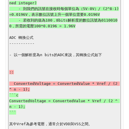
ned integer)

    - 則我們的訊號在接收時每個單位為（5V-0V）/ (2^8-1)
=0.0196V，表示數位訊號上升一個單位需要0.0196V

    - 若收到的值為100，8bits解析度的數位訊號為0110010
ADC 轉換公式

-----------

- 以一個解析度為n bits的ADC來說，其轉換公式如下

::

  ConvertedVoltage = ConvertedValue * Vref / (2 
```c

ConvertedVoltage = ConvertedValue * Vref / (2 ^ 
n - 1);

其中Vref為參考電壓，通常介於VDD與VSS之間。
