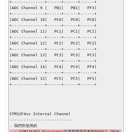
+--------------+------+------+------+

|ADC Channel 9 |   PB1|   PB1|   PF3|

+--------------+------+------+------+

|ADC Channel 10|   PC0|   PC0|   PC0|

+--------------+------+------+------+

|ADC Channel 11|   PC1|   PC1|   PC1|

+--------------+------+------+------+

|ADC Channel 12|   PC2|   PC2|   PC2|

+--------------+------+------+------+

|ADC Channel 13|   PC3|   PC3|   PC3|

+--------------+------+------+------+

|ADC Channel 14|   PC4|   PC4|   PF4|

+--------------+------+------+------+

|ADC Channel 15|   PC5|   PC5|   PF5|

+--------------+------+------+------+

STM32F4xx Internal Channel

---------------------------

  - STM32F407 Discovery其溫度感測器連接到ADC1_IN16 