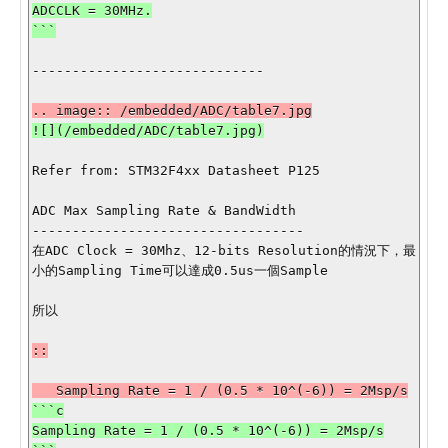
ADCCLK = 30MHz.

-----------------------------

Refer from: STM32F4xx Datasheet P125

ADC Max Sampling Rate & BandWidth

----------------------------------

在ADC Clock = 30Mhz、12-bits Resolution的情況下，最
小的Sampling Time可以達成0.5us一個Sample

所以

::

```c

Sampling Rate = 1 / (0.5 * 10^(-6)) = 2Msp/s
