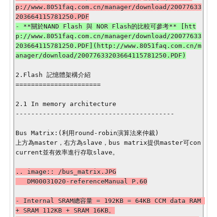
p://www.8051faq.com.cn/manager/download/20077633
- **關於NAND Flash 與 NOR Flash的比較可參考** [htt
p://www.8051faq.com.cn/manager/download/20077633
203664115781250.PDF](http://www.8051faq.com.cn/m
2.Flash 記憶體架構介紹

======================

2.1 In memory architecture

-----------------------------------------

Bus Matrix:(利用round-robin演算法來仲裁)

上方為master，右方為slave，bus matrix提供master可con
current並有效率進行存取slave。

.. image:: /bus_matrix.JPG

   DM00031020-referenceManual P.60

- Internal SRAM總容量 = 192KB = 64KB CCM data RAM 
+ SRAM 112KB + SRAM 16KB。
