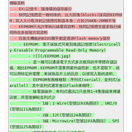
傳輸資料

  - EX:記憶卡、隨身碟的儲存媒介

  - 快閃記憶體是一種特殊的、以大區塊(blocks)抹寫的EEPRO
M，寫入大小取決於記憶體控制器本身，介於256KB~20MB不等

  - EEPROM只允許單執行緒重寫資料，快閃記憶體支援多執行緒
同時在多個地方寫資料

    - EEPROM: 電子抹除式可複寫唯讀記憶體(Electricall
y-Erasable Programmable Read-Only Memory)

        - ![](/EEPROM.jpg)

        - 是一種可以通過電子方式多次複寫的半導體存儲設
備。相比EPROM，EEPROM不需要用紫外線照射，也不需取下，就
可以用特定的電壓，來抹除晶片上的訊息，以便寫入新的資料。

        - EEPROM有兩種種類：序列式(serial)、並列式(p
arallel)，其中並列式通常會以Flash來稱呼。

        - 除電源線外，串列式通訊口只使用1~4隻接線來傳遞
訊號，所需接腳較並列式少

            - 1線：1-Wire(型號以93為開頭) 、UNI/O
(型號以11為開頭) 

            - 2線：I2C(型號以24為開頭) 

            - 3線：Microwire(型號以93為開頭) 、SPI
(型號以25為開頭) 
