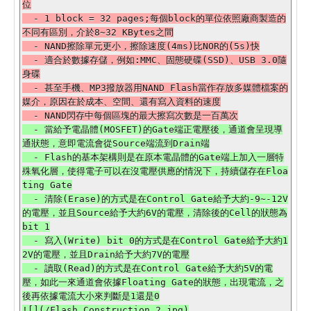
位

  - 1 block = 32 pages;每個block的單位依照廠商製造的
不同有區別，介於8~32 KBytes之間

  - NAND擦除單元更小，擦除速度(4ms)比NOR的(5s)快

  - 適合於數據存儲，例如:MMC、固態硬碟(SSD)、USB 3.0隨
身碟

  - 甚至手機、MP3撥放器用NAND Flash當作存放多媒體檔案的
媒介，原因在於成本、空間、還有寫入資料的速度

  - 當給予電晶體(MOSFET)的Gate端正電壓後，通道會呈現導
通狀態，意即電流會從Source端流到Drain端

  - Flash的基本架構則是在原本電晶體的Gate端上加入一層特
殊氧化層，使得電子可以在沒電壓供應的情況下，持續儲存在Floa
ting Gate

  - 清除(Erase)的方式是在Control Gate給予大約-9~-12V
的電壓，並且Source給予大約6V的電壓，清除後的Cell的狀態為
bit 1

  - 寫入(Write) bit 0的方式是在Control Gate給予大約1
2V的電壓，並且Drain給予大約7V的電壓

  - 讀取(Read)的方式是在Control Gate給予大約5V的電
壓，如此一來通道會依據Floating Gate的狀態，出現電流，之
後再依據電流大小來判斷是1還是0
