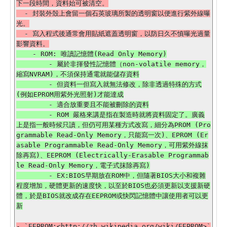
下一段時間，資料始可被清空。

  - 封裝外殼上會留一個石英玻璃所製的透明窗以便進行紫外線曝
光。

  - 寫入程式後通常會用貼紙遮蓋透明窗，以防日久不慎曝光過量
    - ROM: 唯讀記憶體(Read Only Memory)

        - 屬於非揮發性記憶體（non-volatile memory，
縮寫NVRAM)，不須保持通電就能儲存資料

        - 但資料一但寫入就無法修改，除非透過特殊的方式
(例如EPROM用紫外光照射)才能達成

        - 適合放重要且不能被刪除的資料

        - ROM 嚴格來講是指在製造時就將資料固定了。廣義
上是指一般時候只讀，但仍可用某種方式改寫，細分為PROM (Pro
grammable Read-Only Memory，只能寫一次)、EPROM (Er
asable Programmable Read-Only Memory，可用紫外線抹
除再寫)、EEPROM (Electrically-Erasable Programmab
le Read-Only Memory，電子式抹除再寫)

        - EX:BIOS早期放在ROM中，但隨著BIOS大小和複雜
程度增加，硬體更新的速度快，以至於BIOS也必須更新以支援新硬
體，於是BIOS就改成存在EEPROM或快閃記憶體中讓使用者可以更
- `EEPROM:<http://zh.wikipedia.org/wiki/EEPROM>`