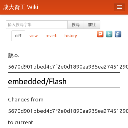
成大資工 Wiki
所有頁面
搜尋
前往
分類
diff
view
revert
history
隨機頁面
最近活動
版本
上傳檔案
5670d901bbed4c7f2e0d1890aa935ea2745129
本頁面
embedded/Flash
頁面原始檔
可列印版本
Changes from
刪除本頁
5670d901bbed4c7f2e0d1890aa935ea2745129
to current
登入 / 註冊帳號