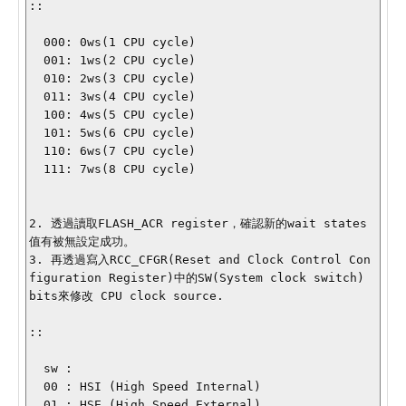
::

  000: 0ws(1 CPU cycle)

  001: 1ws(2 CPU cycle)

  010: 2ws(3 CPU cycle)

  011: 3ws(4 CPU cycle)

  100: 4ws(5 CPU cycle)

  101: 5ws(6 CPU cycle)

  110: 6ws(7 CPU cycle)

  111: 7ws(8 CPU cycle)

2. 透過讀取FLASH_ACR register，確認新的wait states
值有被無設定成功。

3. 再透過寫入RCC_CFGR(Reset and Clock Control Con
figuration Register)中的SW(System clock switch) 
bits來修改 CPU clock source.

::

  sw : 

  00 : HSI (High Speed Internal)

  01 : HSE (High Speed External)
