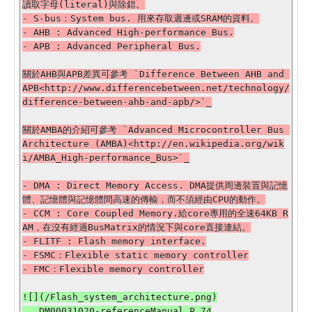
讀取字母(literal)與除錯。

- S-bus：System bus. 用來存取週邊或SRAM的資料。

- AHB : Advanced High-performance Bus.

- APB : Advanced Peripheral Bus.

關於AHB與APB差異可參考 `Difference Between AHB and 
APB<http://www.differencebetween.net/technology/
difference-between-ahb-and-apb/>`_

關於AMBA的介紹可參考 `Advanced Microcontroller Bus 
Architecture (AMBA)<http://en.wikipedia.org/wik
i/AMBA_High-performance_Bus>`_

- DMA : Direct Memory Access. DMA提供周邊裝置與記憶
體、記憶體與記憶體間高速的傳輸，而不須經由CPU的動作。

- CCM : Core Coupled Memory.給core專用的全速64KB R
AM，在沒有經過BusMatrix的情況下與core直接連結。

- FLITF : Flash memory interface.

- FSMC：Flexible static memory controller

- FMC：Flexible memory controller

![](/Flash_system_architecture.png)
