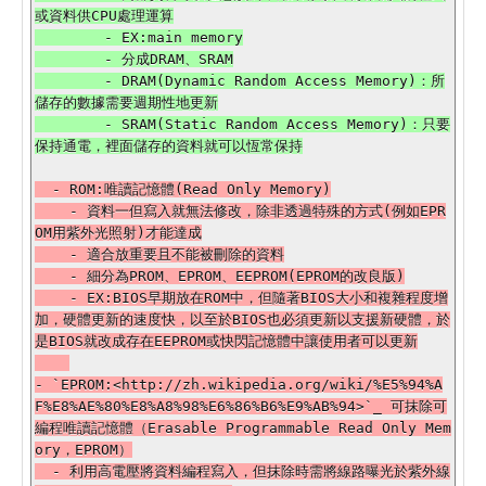
或資料供CPU處理運算

        - EX:main memory

        - 分成DRAM、SRAM

        - DRAM(Dynamic Random Access Memory)：所
儲存的數據需要週期性地更新

        - SRAM(Static Random Access Memory)：只要
  - ROM:唯讀記憶體(Read Only Memory)

    - 資料一但寫入就無法修改，除非透過特殊的方式(例如EPR
OM用紫外光照射)才能達成

    - 適合放重要且不能被刪除的資料

    - 細分為PROM、EPROM、EEPROM(EPROM的改良版)

    - EX:BIOS早期放在ROM中，但隨著BIOS大小和複雜程度增
加，硬體更新的速度快，以至於BIOS也必須更新以支援新硬體，於
是BIOS就改成存在EEPROM或快閃記憶體中讓使用者可以更新

- `EPROM:<http://zh.wikipedia.org/wiki/%E5%94%A
F%E8%AE%80%E8%A8%98%E6%86%B6%E9%AB%94>`_ 可抹除可
編程唯讀記憶體（Erasable Programmable Read Only Mem
ory，EPROM）

  - 利用高電壓將資料編程寫入，但抹除時需將線路曝光於紫外線