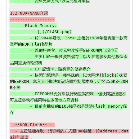
1.2 NOR/NAND介紹

    - Flash Memory:

        - ![](/FLASH.png)

        - 於1984年發表，Intel之後於1988年發表第一款商
業型的NOR Flash晶片

        - 以價格便宜、位元密度接手EEPROM的市場位置

        - 主要用於一般性資料儲存，以及在電腦及其他數位產
品間交換傳輸資料

        - EX:記憶卡、隨身碟的儲存媒介

        - 快閃記憶體是一種特殊的、以大區塊(blocks)抹寫
的EEPROM，寫入大小取決於記憶體控制器本身，介於256KB~20M
B不等

        - EEPROM只允許單執行緒重寫資料，但快閃記憶體卻
可支援多執行緒同時在多個地方寫資料

        - 目前主機板的BIOS幾乎都是透過Flash memory儲
- **NOR Flash** : 

  - 支援隨機存取，讀資料的方式跟RAM接近，給address，dat
a就能讀出
