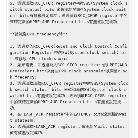
5. 透過讀取RCC_CFGR register中的SWS(System clock s
witch status) bits 來確認新的SW(System clock swit
ch) bits有無被設定成功；透過讀取RCC_CFGR register中的
來確定新的HPRE(AHB Prescaler) bits有無被設定成功。

**當減慢CPU frequency時**

1. 透過寫入RCC_CFGR(Reset and Clock Control Confi
guration Register)中的SW(System clock switch) bi
ts來修改 CPU clock source.

2. 如果需要，可透過寫入RCC_CFGR register中的HPRE(AHB 
Prescaler) bits來修改CPU clock prescaler以調整cloc
k freqency.

3. 透過讀取讀取RCC_CFGR register中的SWS(System cloc
k switch status) bits 來確認新的SW(System clock s
witch) bits有無被設定成功；透過讀取RCC_CFGR register
中的來確定新的HPRE(AHB Prescaler) bits有無被設定成
功。

4. 在FLASH_ACR register中的LATENCY bits設定新的wai
t states值。

5. 透過讀取FLASH_ACR register，確認新的wait states
值有被無設定成功。
