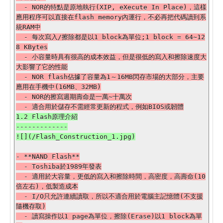
  - NOR的特點是原地執行(XIP, eXecute In Place)，這樣
應用程序可以直接在flash memory內運行，不必再把代碼讀到系
統RAM中

  - 每次寫入/擦除都是以1 block為單位;1 block = 64~12
8 KBytes

  - 小容量時具有很高的成本效益，但是很低的寫入和擦除速度大
大影響了它的性能

  - NOR flash佔據了容量為1～16MB閃存市場的大部分，主要
應用在手機中(16MB、32MB)

  - NOR的擦寫週期壽命是一萬~十萬次

1.2 Flash原理介紹

-------------

- **NAND Flash**

  - Toshiba於1989年發表

  - 適用於大容量，更低的寫入和擦除時間，高密度，高壽命(10
倍左右)，低製造成本

  - I/O只允許連續讀取，所以不適合用於電腦主記憶體(不支援
隨機存取)

  - 讀寫操作以1 page為單位，擦除(Erase)以1 block為單