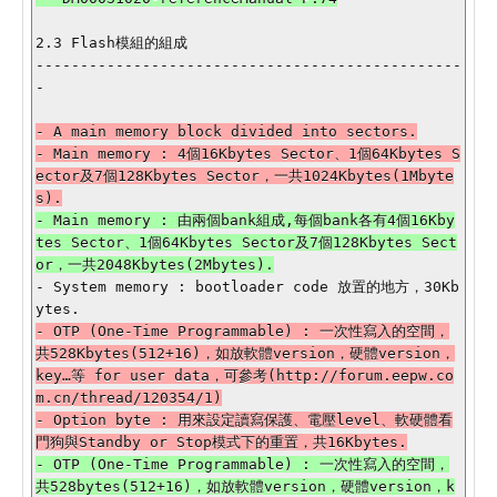
2.3 Flash模組的組成

------------------------------------------------
-

- A main memory block divided into sectors.

- Main memory : 4個16Kbytes Sector、1個64Kbytes S
ector及7個128Kbytes Sector，一共1024Kbytes(1Mbyte
- Main memory : 由兩個bank組成,每個bank各有4個16Kby
tes Sector、1個64Kbytes Sector及7個128Kbytes Sect
- System memory : bootloader code 放置的地方，30Kb
- OTP (One-Time Programmable) : 一次性寫入的空間，
共528Kbytes(512+16)，如放軟體version，硬體version，
key…等 for user data，可參考(http://forum.eepw.co
m.cn/thread/120354/1)

- Option byte : 用來設定讀寫保護、電壓level、軟硬體看
- OTP (One-Time Programmable) : 一次性寫入的空間，
共528bytes(512+16)，如放軟體version，硬體version，k