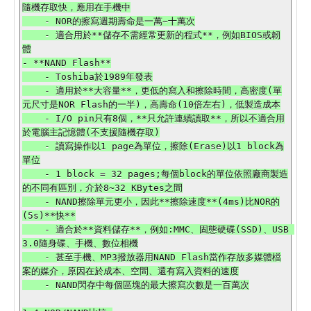
隨機存取快，應用在手機中

    - NOR的擦寫週期壽命是一萬~十萬次

    - 適合用於**儲存不需經常更新的程式**，例如BIOS或韌
體

- **NAND Flash**

    - Toshiba於1989年發表

    - 適用於**大容量**，更低的寫入和擦除時間，高密度(單
元尺寸是NOR Flash的一半)，高壽命(10倍左右)，低製造成本

    - I/O pin只有8個，**只允許連續讀取**，所以不適合用
於電腦主記憶體(不支援隨機存取)

    - 讀寫操作以1 page為單位，擦除(Erase)以1 block為
單位

    - 1 block = 32 pages;每個block的單位依照廠商製造
的不同有區別，介於8~32 KBytes之間

    - NAND擦除單元更小，因此**擦除速度**(4ms)比NOR的
(5s)**快**

    - 適合於**資料儲存**，例如:MMC、固態硬碟(SSD)、USB 
3.0隨身碟、手機、數位相機

    - 甚至手機、MP3撥放器用NAND Flash當作存放多媒體檔
案的媒介，原因在於成本、空間、還有寫入資料的速度

    - NAND閃存中每個區塊的最大擦寫次數是一百萬次
