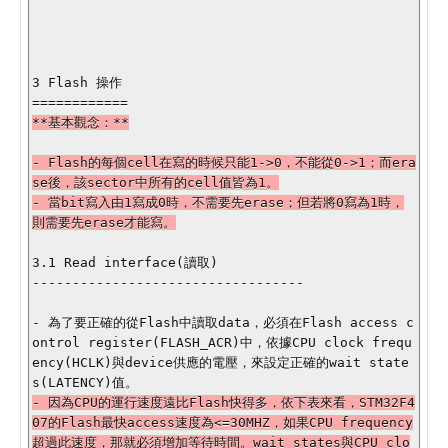
3 Flash 操作

- Flash的每個cell在寫的時候只能1->0，不能從0->1；而era
se後，該sector中所有的cell值皆為1。

- 當bit寫入由1寫成0時，不需要先erase；但若將0寫為1時，
則需要先erase才能寫。

3.1 Read interface(讀取)

----------------------------------

- 為了要正確的從Flash中讀取data，必須在Flash access c
ontrol register(FLASH_ACR)中，依據CPU clock frequ
ency(HCLK)與device供應的電壓，來設定正確的wait state
- 因為CPU的運行速度遠比Flash快得多，依下表來看，STM32F4
07的Flash最快access速度為<=30MHZ，如果CPU frequency
超過此速度，那就必須增加等待時間。wait states與CPU clo