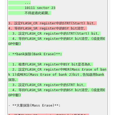
        ...

        10111 sector 23

3. 設定FLASH_CR register中的STRT(Start) bit。

  3. 設定FLASH_CR register中的STRT(Start) bit。

  4. 等待FLASH_SR register中的BSY bit清空。(或使用E
- **bank抹除(Bank Erase)**:

  1. 檢查FLASH_SR register中BSY bit是否為0。

  2. 設定FLASH_CR register中MER(Mass Erase of ban
k 1)或MER1(Mass Erase of bank 2)bit，告知啟用bank
抹除。

  3. 設定FLASH_CR register中的STRT bit。

  4. 等待FLASH_SR register中的BSY bit清空。(或使用E
OP中斷)

- **大量抹除(Mass Erase)**:
