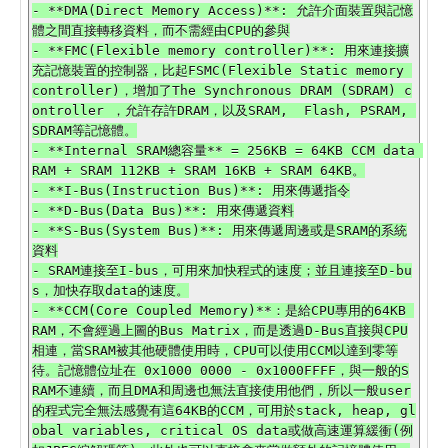
- **DMA(Direct Memory Access)**: 允許介面裝置與記憶
體之間直接轉移資料，而不需經由CPU的參與

- **FMC(Flexible memory controller)**: 用來連接擴
充記憶裝置的控制器，比起FSMC(Flexible Static memory 
controller)，增加了The Synchronous DRAM (SDRAM) c
ontroller ，允許存許DRAM，以及SRAM,  Flash, PSRAM, 
SDRAM等記憶體。

- **Internal SRAM總容量** = 256KB = 64KB CCM data 
RAM + SRAM 112KB + SRAM 16KB + SRAM 64KB。

- **I-Bus(Instruction Bus)**: 用來傳遞指令

- **D-Bus(Data Bus)**: 用來傳遞資料

- **S-Bus(System Bus)**: 用來傳遞周邊或是SRAM的系統
資料

- SRAM連接至I-bus，可用來加快程式的速度；並且連接至D-bu
s，加快存取data的速度。

- **CCM(Core Coupled Memory)**：是給CPU專用的64KB 
RAM，不會經過上圖的Bus Matrix，而是透過D-Bus直接與CPU
相連，當SRAM被其他硬體使用時，CPU可以使用CCM以達到零等
待。記憶體位址在 0x1000 0000 - 0x1000FFFF，與一般的S
RAM不連續，而且DMA和周邊也無法直接使用他們，所以一般user
的程式完全無法感覺有這64KB的CCM，可用於stack, heap, gl
obal variables, critical OS data或做高速運算緩衝(例