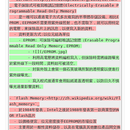
_ 電子抹除式可複寫唯讀記憶體(Electrically-Erasable P
rogrammable Read-Only Memory)

  - 是一種可以通過電子方式多次複寫的半導體存儲設備。相比E
PROM，EEPROM不需要用紫外線照射，也不需取下，就可以用特定
的電壓，來抹除晶片上的訊息，以便寫入新的資料。

    - EPROM: 可抹除可編程唯讀記憶體（Erasable Progra
mmable Read Only Memory，EPROM）

        - ![](/EPROM.jpg)

        - 利用高電壓將資料編程寫入，但抹除時需將線路曝光
於紫外線下一段時間，資料始可被清空。

        - 封裝外殼上會留一個石英玻璃所製的透明窗以便進行
紫外線曝光。

        - 寫入程式後通常會用貼紙遮蓋透明窗，以防日久不慎
- `Flash Memory:<http://zh.wikipedia.org/wiki/Fl
ash_memory>`_

  - 於1984年發表，Intel之後於1988年發表第一款商業型的N
OR Flash晶片

  - 以價格便宜、位元密度接手EEPROM的市場位置

  - 主要用於一般性資料儲存，以及在電腦及其他數位產品間交換