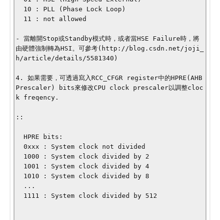
  10 : PLL (Phase Lock Loop)

  11 : not allowed

- 當離開Stop或Standby模式時，或者當HSE Failure時，將
由硬體強制轉為HSI。可參考(http://blog.csdn.net/joji_
h/article/details/5581340)

4. 如果需要，可透過寫入RCC_CFGR register中的HPRE(AHB 
Prescaler) bits來修改CPU clock prescaler以調整cloc
k freqency.

::

  HPRE bits:

  0xxx : System clock not divided

  1000 : System clock divided by 2

  1001 : System clock divided by 4

  1010 : System clock divided by 8

  ...

  1111 : System clock divided by 512
