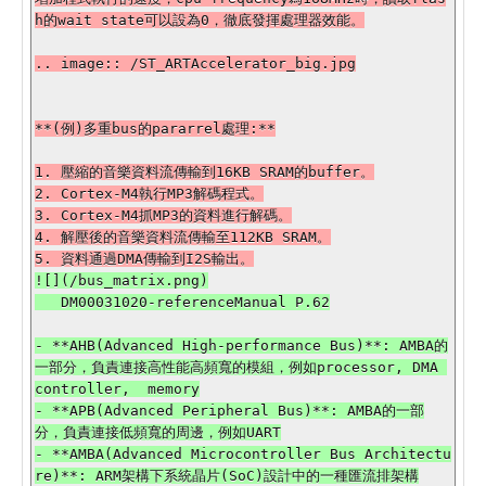
h的wait state可以設為0，徹底發揮處理器效能。

.. image:: /ST_ARTAccelerator_big.jpg

**(例)多重bus的pararrel處理:**

1. 壓縮的音樂資料流傳輸到16KB SRAM的buffer。

2. Cortex-M4執行MP3解碼程式。

3. Cortex-M4抓MP3的資料進行解碼。

4. 解壓後的音樂資料流傳輸至112KB SRAM。

![](/bus_matrix.png)

- **AHB(Advanced High-performance Bus)**: AMBA的
一部分，負責連接高性能高頻寬的模組，例如processor, DMA 
controller,  memory

- **APB(Advanced Peripheral Bus)**: AMBA的一部
分，負責連接低頻寬的周邊，例如UART

- **AMBA(Advanced Microcontroller Bus Architectu
re)**: ARM架構下系統晶片(SoC)設計中的一種匯流排架構
