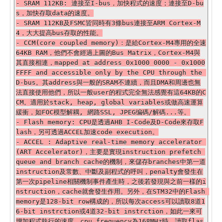
- SRAM 112KB: 連接至I-bus，加快程式的速度；連接至D-bu
s，加快存取data的速度。

- SRAM 112KB及FSMC皆同時有3條bus連接至ARM Cortex-M
4，大大提高bus存取的性能。

- CCM(core coupled memory)：是給Cortex-M4專用的全速
64KB RAM，他們不會經過上圖的Bus Matrix，Cortex-M4與
其直接相連，mapped at address 0x1000 0000 - 0x1000
FFFF and accessible only by the CPU through the 
D-bus。其address與一般的SRAM不連續，而且DMA和周邊也無
法直接使用他們，所以一般user的程式完全無法感覺有這64KB的C
CM。適用於stack, heap, global variables或做高速運算
緩衝，如FOC模型解耦, 網路SSL, JPEG编碼/解碼...等。

- Flash memory: CPU是透過AHB I-Code及D-Code來存取F
lash，另可透過ACCEL加速code execution。

- ACCEL : Adaptive real-time memory accelerator 
(ART Accelerator)，主要是實現instruction prefetch 
queue and branch cache的機制，來儲存branches中第一道
instruction及常數、中斷及副程式的呼叫，penalty會發生在
第一次pipeline相關機制事件產生時，之後若發現與之前一樣的i
nstruction，cache就會發生作用。另外，在STM32中的Flash 
memory是128-bit row構成的，所以每次access可以讀取8道1
6-bit instrction或4道32-bit instrction，如此一來可
增加程式執行的速度，cpu frequency為168MHz時，讀取flas