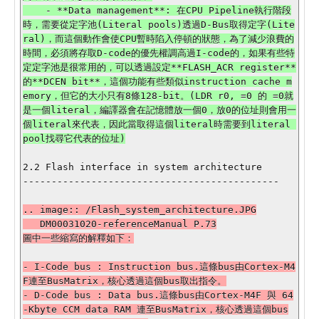
    - **Data management**: 在CPU Pipeline執行階段
時，需要從定字池(Literal pools)透過D-Bus取得定字(Lite
ral)，而這個動作會使CPU暫時陷入停頓的狀態，為了減少浪費的
時間，必須將存取D-code的優先權調高過I-code的，如果有些特
定定字池是很常用的，可以透過設定**FLASH_ACR register**
的**DCEN bit**，這個功能有些類似instruction cache m
emory，但它的大小只有8條128-bit。(LDR r0, =0 的 =0就
是一個literal，編譯器會在記憶體放一個0，放0的位址則會用一
個literal來代表，因此當取得這個literal時需要到literal 
2.2 Flash interface in system architecture

---------------------------------------------

.. image:: /Flash_system_architecture.JPG

   DM00031020-referenceManual P.73

圖中一些縮寫的解釋如下：

- I-Code bus : Instruction bus.這條bus由Cortex-M4
F連至BusMatrix，核心透過這個bus取出指令。

- D-Code bus : Data bus.這條bus由Cortex-M4F 與 64
-Kbyte CCM data RAM 連至BusMatrix，核心透過這個bus