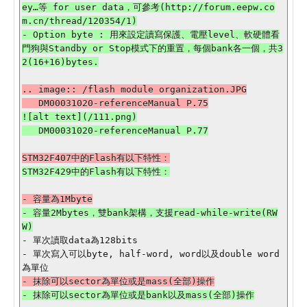
ey…等 for user data，可參考(http://forum.eepw.co
m.cn/thread/120354/1)

- Option byte : 用來設定讀寫保護、電壓level、軟硬體看
門狗與Standby or Stop模式下的重置，每個bank各一個，共3
.. image:: /flash module organization.JPG

![alt text](/111.png)

- 容量2Mbytes，雙bank架構，支援read-while-write(RW
- 單次讀取data為128bits

- 單次寫入可以byte, half-word, word以及double word