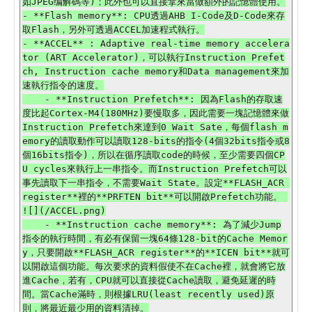
如JPEG编解碼等)；此外也可以直接拿來當做額外的記憶體使用。

- **Flash memory**: CPU透過AHB I-Code及D-Code來存
取Flash，另外可透過ACCEL加速程式執行。

- **ACCEL** : Adaptive real-time memory accelera
tor (ART Accelerator)，可以執行Instruction Prefet
ch, Instruction cache memory和Data management來加
速執行指令的速度。

    - **Instruction Prefetch**: 因為Flash的存取速
度比起Cortex-M4(180MHz)要慢取多，因此需要一塊記憶體來做
Instruction Prefetch來達到0 Wait Sate，每個flash m
emory的讀取動作可以讀取128-bits的指令(4個32bits指令或8
個16bits指令)，所以在循序讀取code的時候，至少需要四個CP
U cycles來執行上一串指令。而Instruction Prefetch可以
事先讀取下一串指令，不需要Wait State。設定**FLASH_ACR 
register**裡的**PRFTEN bit**可以開啟Prefetch功能。 
![](/ACCEL.png)

    - **Instruction cache memory**: 為了減少Jump
指令的執行時間，有必有保留一塊64條128-bit的Cache Memor
y，只要開啟**FLASH_ACR register**的**ICEN bit**就可
以開啟這個功能。每次要求的資料假使不在Cache裡，就會將它放
進Cache，若有，CPU就可以直接從Cache讀取，避免延遲的時
間。當Cache滿時，則根據LRU(least recently used)原
則，將最近最少用的資料清掉。
