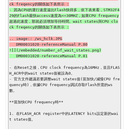
- 因為CPU的運行速度遠比Flash快得多，依下表來看，STM32F4
29的Flash最快access速度為<=30MHZ，如果CPU frequency
超過此速度，那就必須增加等待時間。wait states與CPU clo
.. image:: /ws_hclk.JPG

![](/embedded/number_of_wait_states.png)

- 在Reset之後，CPU clock frequency為16MHz，並且FLAS
H_ACR中的wait states值被設為0。

- 官方文件建議若要調整wait states值(當加快/減慢CPU fre
quency時)，依據CPU frequency調試存取Flash所需的ws
數。

**當加快CPU frequency時**

1. 在FLASH_ACR register中的LATENCY bits設定新的wai
t states值。
