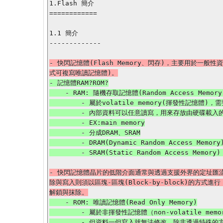
1.Flash 簡介

============

1.1 簡介

-------------

- 快閃記憶體(Flash Memory、閃存)，主要用於
- 記憶體RAM?ROM?

    - RAM: 隨機存取記憶體(Random Access Memory)

        - 屬於volatile memory(揮發性記憶體)，需要保持通電才能儲存資料

        - 內部資料可以任意讀寫，用來存放由硬碟載入的程式或資料供CPU處理運算

        - EX:main memory

        - 分成DRAM、SRAM

        - DRAM(Dynamic Random Access Memory)：所儲存的數據需要週期性地更新

- 快閃記憶體晶片的低階介面通常與透過支援外界的定址匯流排行
除與寫入則須以區塊-區塊(Block-by-block)的方式進行
    - ROM: 唯讀記憶體(Read Only Memory)

        - 屬於非揮發性記憶體（non-volatile memory，縮寫NVRAM)，不須保持通電就能儲存資料

        - 但資料一但寫入就無法修改，除非透過特殊的方式(例如EPROM用紫外光照射)才能達成
