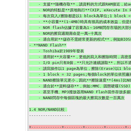
    - 支援**隨機存取**，讀資料的方式跟RAM接近，給address，data就能讀出

    - NOR的特點是**原地執行**(XIP, eXecute In Place)，這樣應用程序可以直接在flash memory內運行，不必再把資料讀到系統RAM中

    - 每次寫入/擦除都是以1 block為單位;1 block = 16~128 KBytes

    - **小容量**(1~4MB)時具有很高的成本效益，但是很低的寫入和擦除速度大大影響了它的性能

    - NOR flash佔據了容量為1～16MB閃存市場的大部分，因隨機存取快，應用在手機中

    - NOR的擦寫週期壽命是一萬~十萬次

    - 適合用於**儲存不需經常更新的程式**，例如BIOS或韌體

- **NAND Flash**

    - Toshiba於1989年發表

    - 適用於**大容量**，更低的寫入和擦除時間，高密度(單元尺寸是NOR Flash的一半)，高壽命(10倍左右)，低製造成本

    - I/O pin只有8個，**只允許連續讀取**，所以不適合用於電腦主記憶體(不支援隨機存取)

    - 讀寫操作以1 page為單位，擦除(Erase)以1 block為單位

    - 1 block = 32 pages;每個block的單位依照廠商製造的不同有區別，介於8~32 KBytes之間

    - NAND擦除單元更小，因此**擦除速度**(4ms)比NOR的(5s)**快**

    - 適合於**資料儲存**，例如:MMC、固態硬碟(SSD)、USB 3.0隨身碟、手機、數位相機

    - 甚至手機、MP3撥放器用NAND Flash當作存放多媒體檔案的媒介，原因在於成本、空間、還有寫入資料的速度

    - NAND閃存中每個區塊的最大擦寫次數是一百萬次

------------------

+-------------+--------+--------+--------+--