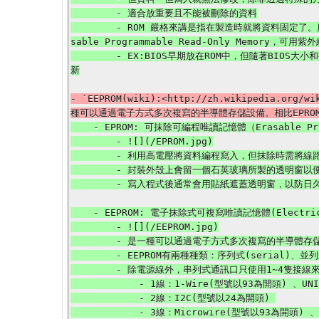
        - 適合放重要且不能被刪除的資料

        - ROM 嚴格來講是指在製造時就將資料固定了。廣義上是指一般時候只讀，但仍可用某種方式改寫，細分為PROM (Programmable Read-Only Memory，只能寫一次)、EPROM (Era
sable Programmable Read-Only Memory，可用紫
        - EX:BIOS早期放在ROM中，但隨著BIOS大小和複雜程度增加，硬體更新的速度快，以至於BIOS也必須更新以支援新硬體，於是BIOS就改成存在EEPROM或快閃記憶體中讓使用者可以更
- `EEPROM(wiki):<http://zh.wikipedia.or
    - EPROM: 可抹除可編程唯讀記憶體（Erasable Programmable Read Only Memory，EPROM）

        - ![](/EPROM.jpg)

        - 利用高電壓將資料編程寫入，但抹除時需將線路曝光於紫外線下一段時間，資料始可被清空。

        - 封裝外殼上會留一個石英玻璃所製的透明窗以便進行紫外線曝光。

    - EEPROM: 電子抹除式可複寫唯讀記憶體(Electrically-Erasable Programmable Read-Only Memory)

        - ![](/EEPROM.jpg)

        - 是一種可以通過電子方式多次複寫的半導體存儲設備。相比EPROM，EEPROM不需要用紫外線照射，也不需取下，就可以用特定的電壓，來抹除晶片上的訊息，以便寫入新的資料。

        - EEPROM有兩種種類：序列式(serial)、並列式(parallel)，其中並列式通常會以Flash來稱呼。

        - 除電源線外，串列式通訊口只使用1~4隻接線來傳遞訊號，所需接腳較並列式少

            - 1線：1-Wire(型號以93為開頭) 、UNI/O(型號以11為開頭) 

            - 2線：I2C(型號以24為開頭) 

            - 3線：Microwire(型號以93為開頭) 、SPI(型號以25為開頭) 
