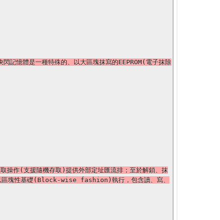
快閃記憶體是一種特殊的、以大區塊抹寫的EEPROM(電子抹除
身為讀取操作(支援隨機存取)提供外部定址匯流排；至於解鎖、抹
塊性基礎(Block-wise fashion)執行，包含讀、寫、