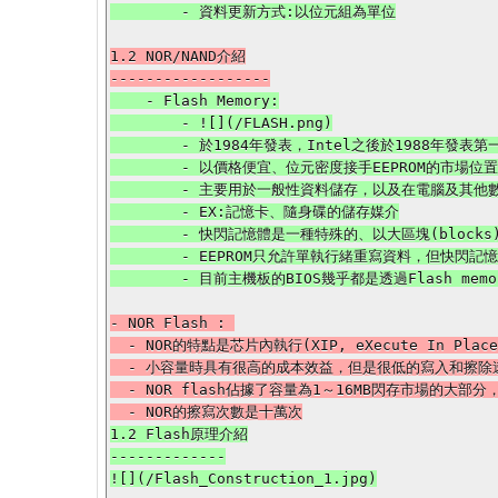
1.2 NOR/NAND介紹

    - Flash Memory:

        - ![](/FLASH.png)

        - 於1984年發表，Intel之後於1988年發表第一款商業型的NOR Flash晶片

        - 以價格便宜、位元密度接手EEPROM的市場位置

        - 主要用於一般性資料儲存，以及在電腦及其他數位產品間交換傳輸資料

        - EX:記憶卡、隨身碟的儲存媒介

        - 快閃記憶體是一種特殊的、以大區塊(blocks)抹寫的EEPROM，寫入大小取決於記憶體控制器本身，介於256KB~20MB不等

        - EEPROM只允許單執行緒重寫資料，但快閃記憶體卻可支援多執行緒同時在多個地方寫資料

- NOR Flash : 

  - NOR的特點是芯片內執行(XIP, eXecute In Place)，這樣應用程序可以直接在flash閃存內運行，不必再把代碼讀到系統RAM中

  - 小容量時具有很高的成本效益，但是很低的寫入和擦除速度大大影響了它的性能

  - NOR flash佔據了容量為1～16MB閃存市場的大部分，主要應用在手機中(16MB、32MB)

1.2 Flash原理介紹

-------------
