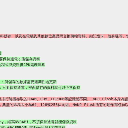
一般性資料儲存，以及在電腦及其他數位產品間交換傳輸資料。如記憶卡、隨身碟等。
隨機存取的DRAM、ROM、EEPROM等記憶體不同。 NOR Flash本
，典型的區塊大小為64、128或256位元組。NAND Flash所有的動作都必須以區