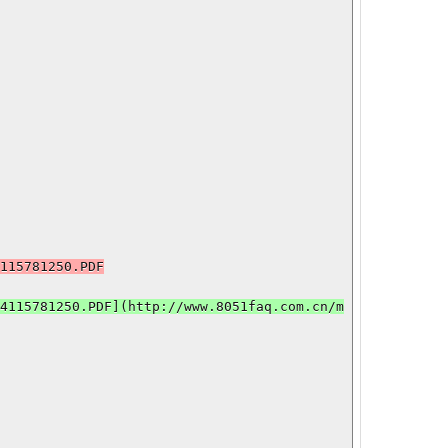
15781250.PDF

115781250.PDF](http://www.8051faq.com.cn/m