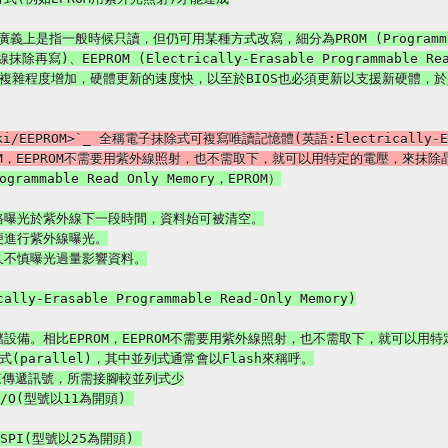
外線抹除再寫)、EEPROM (Electrically-Erasable Programmable R
g/wiki/EEPROM>`_ 全稱電子抹除式可複寫唯讀記憶體(英語:Electrically-Er