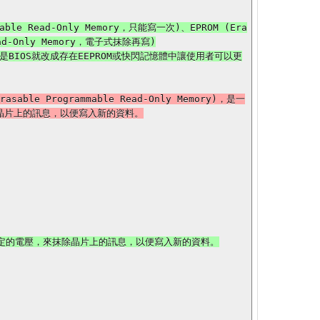
ead-Only Memory，電子式抹除再寫)

asable Programmable Read-Only Memory)，是一