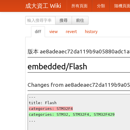
成大資工 Wiki
所有頁面
分類
隨機頁
搜尋
前往
diff
view
revert
history
版本 ae8adeaec72da119b9a05880adc1a
embedded/Flash
Changes from ae8adeaec72da119b9a05
---

...
