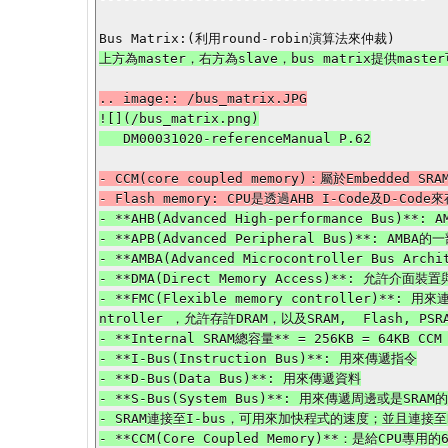
![](/bus_matrix.png)

- CCM(core coupled memory)：屬於Embedded SRAM
- **AHB(Advanced High-performance Bus)
- **APB(Advanced Peripheral Bus)**: A
- **AMBA(Advanced Microcontroller Bus 
- **DMA(Direct Memory Access)**: 允
- **FMC(Flexible memory controller)**: 
ntroller ，允許存許DRAM，以及SRAM,  Flash, PSR
- **Internal SRAM總容量** = 256KB = 64KB CCM 
- **I-Bus(Instruction Bus)**: 用來傳遞指令

- **D-Bus(Data Bus)**: 用來傳遞資料

- **S-Bus(System Bus)**: 用來傳遞周邊或是SRAM
- SRAM連接至I-bus，可用來加快程式的速度；並且連接至D
- **CCM(Core Coupled Memory)**：是給CP