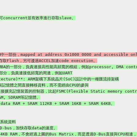
中一部份，mapped at address 0x1000 0000 and accessible only
**: AMBA的一部分，負責連接高性能高頻寬的模組，例如processor, DMA control
MBA的一部分，負責連接低頻寬的周邊，例如UART

Architecture)**: ARM架構下系統晶片(SoC)設計中的一種匯流排架構

許介面裝置與記憶體之間直接轉移資料，而不需經由CPU的參與

用來連接擴充記憶裝置的控制器，比起FSMC(Flexible Static memory contro
AM, SDRAM等記憶體。

data RAM + SRAM 112KB + SRAM 16KB + SRAM 64KB。

的系統資料

-bus，加快存取data的速度。

U專用的64KB RAM，不會經過上圖的Bus Matrix，而是透過D-Bus直接與CP