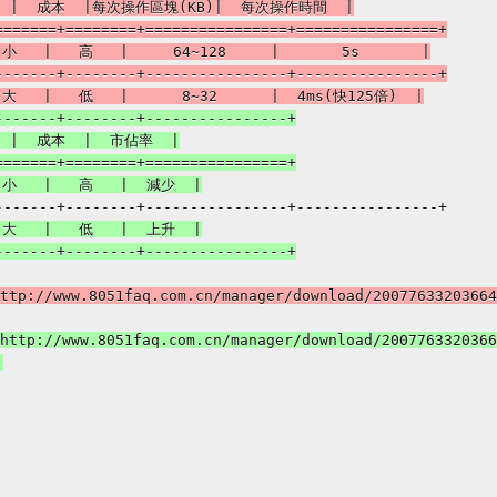
 |  成本  |每次操作區塊(KB)|  每次操作時間  |

======+========+================+================+

小   |   高   |     64~128     |       5s       |

------+--------+----------------+----------------+

------+--------+----------------+

|  成本  |  市佔率  |

======+========+================+

 大   |   低   |  上升  |

://www.8051faq.com.cn/manager/download/200776332036641
p://www.8051faq.com.cn/manager/download/20077633203664