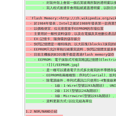
        - 封裝外殼上會留一個石英玻璃所製的透明窗以便進行紫外線曝光。

- `Flash Memory:<http://zh.wikipedia.org/wik
  - 於1984年發表，Intel之後於1988年發表第一款商業型的NOR Flash晶片

  - 以價格便宜、位元密度接手EEPROM的市場位置

  - 主要用於一般性資料儲存，以及在電腦及其他數位產品間交換傳輸資料

  - EX:記憶卡、隨身碟的儲存媒介

  - 快閃記憶體是一種特殊的、以大區塊(blocks)抹寫的EEPROM，寫入大小取決於記憶體控制器本身，介於256KB~20MB不等

  - EEPROM只允許單執行緒重寫資料，快閃記憶體支援多執行緒同時在多個地方寫資料

    - EEPROM: 電子抹除式可複寫唯讀記憶體(Electrically-Erasable Programmable Read-Only Memory)

        - ![](/EEPROM.jpg)

        - 是一種可以通過電子方式多次複寫的半導體存儲設備。相比EPROM，EEPROM不需要用紫外線照射，也不需取下，就可以用特定的電壓，來抹除晶片上的訊息，以便寫入新的資料。

        - EEPROM有兩種種類：序列式(serial)、並列式(parallel)，其中並列式通常會以Flash來稱呼。

        - 除電源線外，串列式通訊口只使用1~4隻接線來傳遞訊號，所需接腳較並列式少

            - 1線：1-Wire(型號以93為開頭) 、UNI/O(型號以11為開頭) 

            - 2線：I2C(型號以24為開頭) 

            - 3線：Microwire(型號以93為開頭) 、SPI(型號以25為開頭) 

1.2 NOR/NAND介紹
