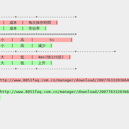
------+--------+----------------+

://www.8051faq.com.cn/manager/download/200776332036641
p://www.8051faq.com.cn/manager/download/20077633203664