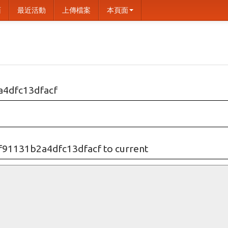
面
最近活動
上傳檔案
本頁面
4dfc13dfacf
1131b2a4dfc13dfacf to current