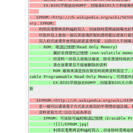
    - EX:BIOS早期放在ROM中，但隨著BIOS大小和複雜程度增加，硬體更新的速度快，以至於BIOS也必須更新以支援新硬體，於是BIOS就改成存在EEPROM或快閃記憶體中讓使用者可以更新

- `EPROM:<http://zh.wikipedia.org/wiki/%E
ory，EPROM）

  - 利用高電壓將資料編程寫入，但抹除時需將線路曝光於紫外線下一段時間，資料始可被清空。

  - 封裝外殼上會留一個石英玻璃所製的透明窗以便進行紫外線曝光。

    - ROM: 唯讀記憶體(Read Only Memory)

        - 屬於非揮發性記憶體（non-volatile memory，縮寫NVRAM)，不須保持通電就能儲存資料

        - 但資料一但寫入就無法修改，除非透過特殊的方式(例如EPROM用紫外光照射)才能達成

        - 適合放重要且不能被刪除的資料

        - ROM 嚴格來講是指在製造時就將資料固定了。廣義上是指一般時候只讀，但仍可用某種方式改寫，細分為PROM (Programmable Read-Only Memory，只能寫一次)、EPROM (Era
sable Programmable Read-Only Memory，可用紫
        - EX:BIOS早期放在ROM中，但隨著BIOS大小和複雜程度增加，硬體更新的速度快，以至於BIOS也必須更新以支援新硬體，於是BIOS就改成存在EEPROM或快閃記憶體中讓使用者可以更
- `EEPROM:<http://zh.wikipedia.org/wiki/E
  - 是一種可以通過電子方式多次複寫的半導體存儲設備。相比EPROM，EEPROM不需要用紫外線照射，也不需取下，就可以用特定的電壓，來抹除晶片上的訊息，以便寫入新的資料。

    - EPROM: 可抹除可編程唯讀記憶體（Erasable Programmable Read Only Memory，EPROM）

        - ![](/EPROM.jpg)

        - 利用高電壓將資料編程寫入，但抹除時需將線路曝光於紫外線下一段時間，資料始可被清空。
