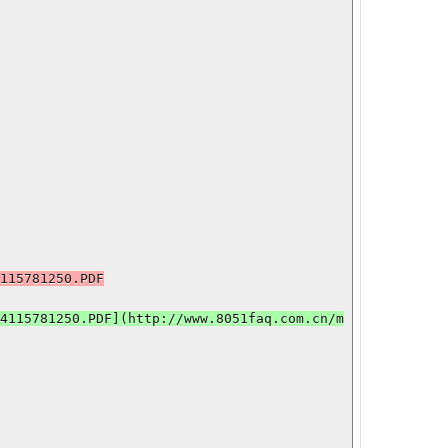
15781250.PDF

115781250.PDF](http://www.8051faq.com.cn/m