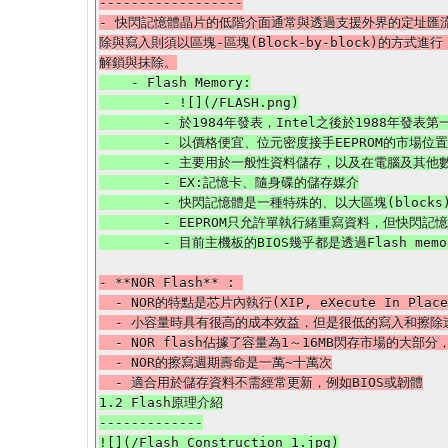
------------------

- 快閃記憶體晶片的低階介面通常與透過支援外界的定址匯流排行
除與寫入則須以區塊-區塊(Block-by-block)的方式進行
    - Flash Memory:

        - ![](/FLASH.png)

        - 於1984年發表，Intel之後於1988年發表第一款商業型的NOR Flash晶片

        - 以價格便宜、位元密度接手EEPROM的市場位置

        - 主要用於一般性資料儲存，以及在電腦及其他數位產品間交換傳輸資料

        - EX:記憶卡、隨身碟的儲存媒介

        - 快閃記憶體是一種特殊的、以大區塊(blocks)抹寫的EEPROM，寫入大小取決於記憶體控制器本身，介於256KB~20MB不等

        - EEPROM只允許單執行緒重寫資料，但快閃記憶體卻可支援多執行緒同時在多個地方寫資料

- **NOR Flash** : 

  - NOR的特點是芯片內執行(XIP, eXecute In Place)，這樣應用程序可以直接在flash閃存內運行，不必再把代碼讀到系統RAM中

  - 小容量時具有很高的成本效益，但是很低的寫入和擦除速度大大影響了它的性能

  - NOR flash佔據了容量為1～16MB閃存市場的大部分，主要應用在手機中(16MB、32MB)

  - NOR的擦寫週期壽命是一萬~十萬次

1.2 Flash原理介紹

-------------
