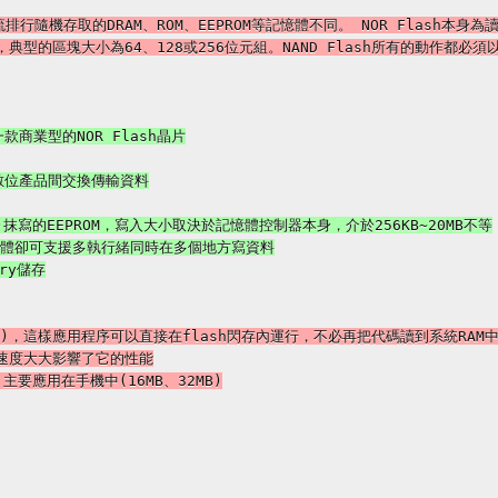
隨機存取的DRAM、ROM、EEPROM等記憶體不同。 NOR Flash本
，典型的區塊大小為64、128或256位元組。NAND Flash所有的動作都必須以區