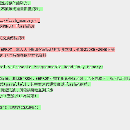
i/Flash_memory>`_
