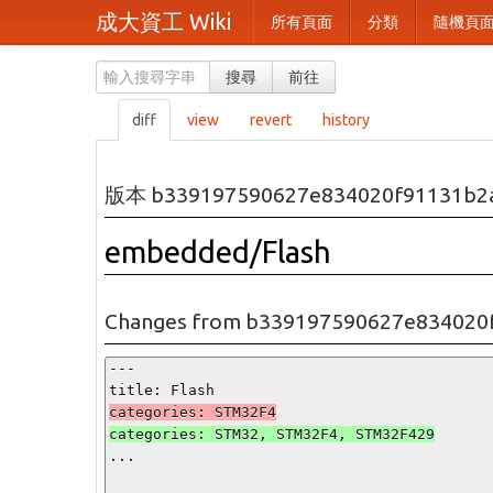
成大資工 Wiki
所有頁面
分類
隨機頁
搜尋
前往
diff
view
revert
history
版本 b339197590627e834020f91131b2a
embedded/Flash
Changes from b339197590627e834020f9
---

...
