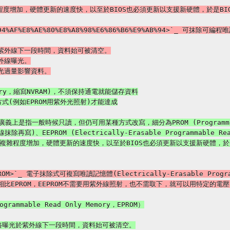
5%94%AF%E8%AE%80%E8%A8%98%E6%86%B6%E9%AB%94>`_ 可抹除可編程
外線抹除再寫)、EEPROM (Electrically-Erasable Programmable R
EPROM>`_ 電子抹除式可複寫唯讀記憶體(Electrically-Erasable Program