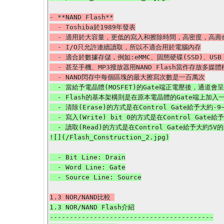
- **NAND Flash**

  - Toshiba於1989年發表

  - 適用於大容量，更低的寫入和擦除時間，高密度，高壽命(10倍左右)，低製造成本(生產過程簡單)

  - I/O只允許連續讀取，所以不適合用於電腦內存

  - 適合於數據存儲，例如:eMMC、固態硬碟(SSD)、USB 3.0隨身碟

  - 甚至手機、MP3撥放器用NAND Flash當作存放多媒體檔案的媒介，原因在於成本、空間、還有寫入資料的速度

  - 當給予電晶體(MOSFET)的Gate端正電壓後，通道會呈現導通狀態，意即電流會從Source端流到Drain端

  - Flash的基本架構則是在原本電晶體的Gate端上加入一層特殊氧化層，使得電子可以在沒電壓供應的情況下，持續儲存在Floating Gate

  - 清除(Erase)的方式是在Control Gate給予大約-9~-12V的電壓，並且Source給予大約6V的電壓，清除後的Cell的狀態為bit 1

  - 寫入(Write) bit 0的方式是在Control Gate給予大約12V的電壓，並且Drain給予大約7V的電壓

  - 讀取(Read)的方式是在Control Gate給予大約5V的電壓，如此一來通道會依據Floating Gate的狀態，出現電流，之後再依據電流大小來判斷是1還是0

  - Bit Line: Drain

  - Word Line: Gate

1.3 NOR/NAND Flash介紹

-----------------------------------------
