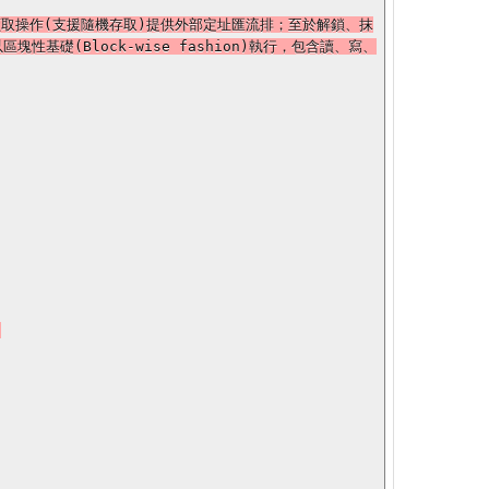
身為讀取操作(支援隨機存取)提供外部定址匯流排；至於解鎖、抹
塊性基礎(Block-wise fashion)執行，包含讀、寫、