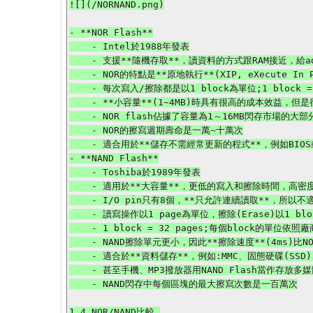
![](/NORNAND.png)

- **NOR Flash**

    - Intel於1988年發表

    - 支援**隨機存取**，讀資料的方式跟RAM接近，給address，data就能讀出

    - NOR的特點是**原地執行**(XIP, eXecute In Place)，這樣應用程序可以直接在flash memory內運行，不必再把資料讀到系統RAM中

    - 每次寫入/擦除都是以1 block為單位;1 block = 16~128 KBytes

    - **小容量**(1~4MB)時具有很高的成本效益，但是很低的寫入和擦除速度大大影響了它的性能

    - NOR flash佔據了容量為1～16MB閃存市場的大部分，因隨機存取快，應用在手機中

    - NOR的擦寫週期壽命是一萬~十萬次

    - 適合用於**儲存不需經常更新的程式**，例如BIOS或韌體

- **NAND Flash**

    - Toshiba於1989年發表

    - 適用於**大容量**，更低的寫入和擦除時間，高密度(單元尺寸是NOR Flash的一半)，高壽命(10倍左右)，低製造成本

    - I/O pin只有8個，**只允許連續讀取**，所以不適合用於電腦主記憶體(不支援隨機存取)

    - 讀寫操作以1 page為單位，擦除(Erase)以1 block為單位

    - 1 block = 32 pages;每個block的單位依照廠商製造的不同有區別，介於8~32 KBytes之間

    - NAND擦除單元更小，因此**擦除速度**(4ms)比NOR的(5s)**快**

    - 適合於**資料儲存**，例如:MMC、固態硬碟(SSD)、USB 3.0隨身碟、手機、數位相機

    - 甚至手機、MP3撥放器用NAND Flash當作存放多媒體檔案的媒介，原因在於成本、空間、還有寫入資料的速度

    - NAND閃存中每個區塊的最大擦寫次數是一百萬次
