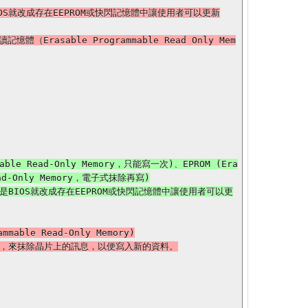
唯讀記憶體（Erasable Programmable Read Only Mem
ead-Only Memory，電子式抹除再寫)

mable Read-Only Memory)
