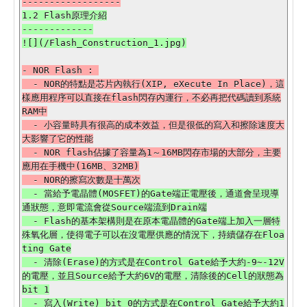
1.2 Flash原理介紹

-------------

- NOR Flash : 

  - NOR的特點是芯片內執行(XIP, eXecute In Place)，這
樣應用程序可以直接在flash閃存內運行，不必再把代碼讀到系統
RAM中

  - 小容量時具有很高的成本效益，但是很低的寫入和擦除速度大
大影響了它的性能

  - NOR flash佔據了容量為1～16MB閃存市場的大部分，主要
應用在手機中(16MB、32MB)

  - 當給予電晶體(MOSFET)的Gate端正電壓後，通道會呈現導
通狀態，意即電流會從Source端流到Drain端

  - Flash的基本架構則是在原本電晶體的Gate端上加入一層特
殊氧化層，使得電子可以在沒電壓供應的情況下，持續儲存在Floa
ting Gate

  - 清除(Erase)的方式是在Control Gate給予大約-9~-12V
的電壓，並且Source給予大約6V的電壓，清除後的Cell的狀態為
bit 1

  - 寫入(Write) bit 0的方式是在Control Gate給予大約1