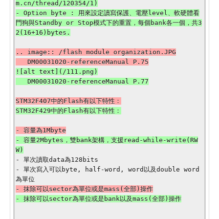
m.cn/thread/120354/1)

- Option byte : 用來設定讀寫保護、電壓level、軟硬體看
門狗與Standby or Stop模式下的重置，每個bank各一個，共3
.. image:: /flash module organization.JPG

![alt text](/111.png)

- 容量2Mbytes，雙bank架構，支援read-while-write(RW
- 單次讀取data為128bits

- 單次寫入可以byte, half-word, word以及double word