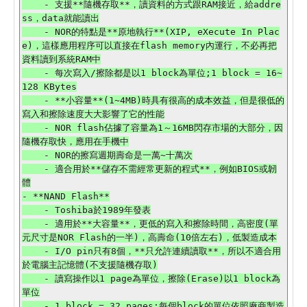
    - 支援**隨機存取**，讀資料的方式跟RAM接近，給addre
ss，data就能讀出

    - NOR的特點是**原地執行**(XIP, eXecute In Plac
e)，這樣應用程序可以直接在flash memory內運行，不必再把
資料讀到系統RAM中

    - 每次寫入/擦除都是以1 block為單位;1 block = 16~
128 KBytes

    - **小容量**(1~4MB)時具有很高的成本效益，但是很低的
寫入和擦除速度大大影響了它的性能

    - NOR flash佔據了容量為1～16MB閃存市場的大部分，因
隨機存取快，應用在手機中

    - NOR的擦寫週期壽命是一萬~十萬次

    - 適合用於**儲存不需經常更新的程式**，例如BIOS或韌
體

- **NAND Flash**

    - Toshiba於1989年發表

    - 適用於**大容量**，更低的寫入和擦除時間，高密度(單
元尺寸是NOR Flash的一半)，高壽命(10倍左右)，低製造成本

    - I/O pin只有8個，**只允許連續讀取**，所以不適合用
於電腦主記憶體(不支援隨機存取)

    - 讀寫操作以1 page為單位，擦除(Erase)以1 block為
單位

    - 1 block = 32 pages;每個block的單位依照廠商製造