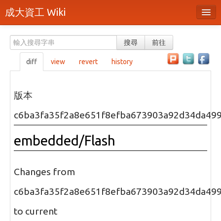
成大資工 Wiki
所有頁面
搜尋
前往
分類
diff
view
revert
history
隨機頁面
最近活動
版本
上傳檔案
c6ba3fa35f2a8e651f8efba673903a92d34da49
本頁面
embedded/Flash
頁面原始檔
可列印版本
Changes from
刪除本頁
c6ba3fa35f2a8e651f8efba673903a92d34da49
to current
登入 / 註冊帳號