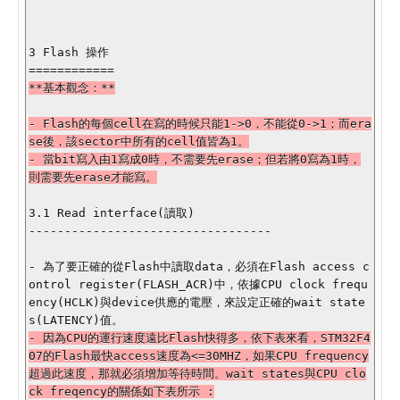
3 Flash 操作

- Flash的每個cell在寫的時候只能1->0，不能從0->1；而era
se後，該sector中所有的cell值皆為1。

- 當bit寫入由1寫成0時，不需要先erase；但若將0寫為1時，
則需要先erase才能寫。

3.1 Read interface(讀取)

----------------------------------

- 為了要正確的從Flash中讀取data，必須在Flash access c
ontrol register(FLASH_ACR)中，依據CPU clock frequ
ency(HCLK)與device供應的電壓，來設定正確的wait state
- 因為CPU的運行速度遠比Flash快得多，依下表來看，STM32F4
07的Flash最快access速度為<=30MHZ，如果CPU frequency
超過此速度，那就必須增加等待時間。wait states與CPU clo