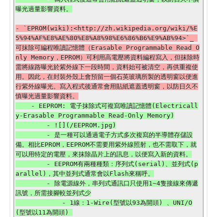
- `EPROM(wiki):<http://zh.wikipedia.org/wiki/%E
5%94%AF%E8%AE%80%E8%A8%98%E6%86%B6%E9%AB%94>`_ 
可抹除可編程唯讀記憶體（Erasable Programmable Read O
nly Memory，EPROM）可利用高電壓將資料編程寫入，但抹除時
需將線路曝光於紫外線下一段時間，資料始可被清空，再供重複使
用。因此，在封裝外殼上會預留一個石英玻璃所製的透明窗以便進
行紫外線曝光。寫入程式後通常會用貼紙遮蓋透明窗，以防日久不
    - EEPROM: 電子抹除式可複寫唯讀記憶體(Electricall
y-Erasable Programmable Read-Only Memory)

        - ![](/EEPROM.jpg)

        - 是一種可以通過電子方式多次複寫的半導體存儲設
備。相比EPROM，EEPROM不需要用紫外線照射，也不需取下，就
可以用特定的電壓，來抹除晶片上的訊息，以便寫入新的資料。

        - EEPROM有兩種種類：序列式(serial)、並列式(p
arallel)，其中並列式通常會以Flash來稱呼。

        - 除電源線外，串列式通訊口只使用1~4隻接線來傳遞
訊號，所需接腳較並列式少

            - 1線：1-Wire(型號以93為開頭) 、UNI/O
(型號以11為開頭) 
