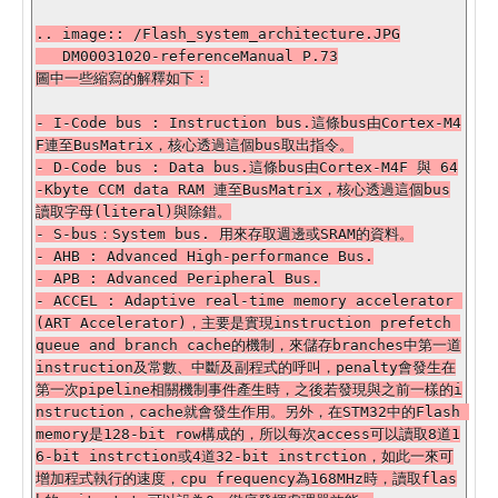
.. image:: /Flash_system_architecture.JPG

   DM00031020-referenceManual P.73

圖中一些縮寫的解釋如下：

- I-Code bus : Instruction bus.這條bus由Cortex-M4
F連至BusMatrix，核心透過這個bus取出指令。

- D-Code bus : Data bus.這條bus由Cortex-M4F 與 64
-Kbyte CCM data RAM 連至BusMatrix，核心透過這個bus
讀取字母(literal)與除錯。

- S-bus：System bus. 用來存取週邊或SRAM的資料。

- AHB : Advanced High-performance Bus.

- APB : Advanced Peripheral Bus.

- ACCEL : Adaptive real-time memory accelerator 
(ART Accelerator)，主要是實現instruction prefetch 
queue and branch cache的機制，來儲存branches中第一道
instruction及常數、中斷及副程式的呼叫，penalty會發生在
第一次pipeline相關機制事件產生時，之後若發現與之前一樣的i
nstruction，cache就會發生作用。另外，在STM32中的Flash 
memory是128-bit row構成的，所以每次access可以讀取8道1
6-bit instrction或4道32-bit instrction，如此一來可
增加程式執行的速度，cpu frequency為168MHz時，讀取flas