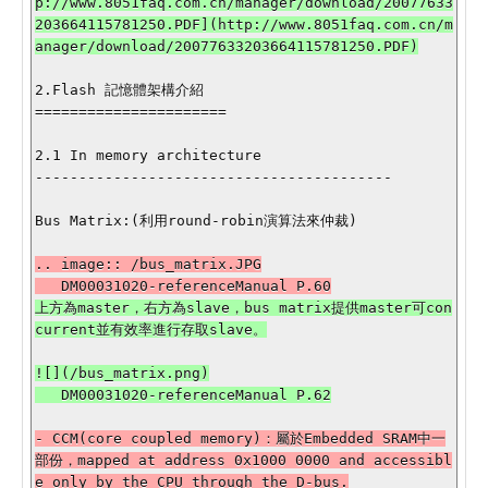
p://www.8051faq.com.cn/manager/download/20077633
203664115781250.PDF](http://www.8051faq.com.cn/m
2.Flash 記憶體架構介紹

======================

2.1 In memory architecture

-----------------------------------------

.. image:: /bus_matrix.JPG

上方為master，右方為slave，bus matrix提供master可con
![](/bus_matrix.png)

- CCM(core coupled memory)：屬於Embedded SRAM中一
部份，mapped at address 0x1000 0000 and accessibl
e only by the CPU through the D-bus.
