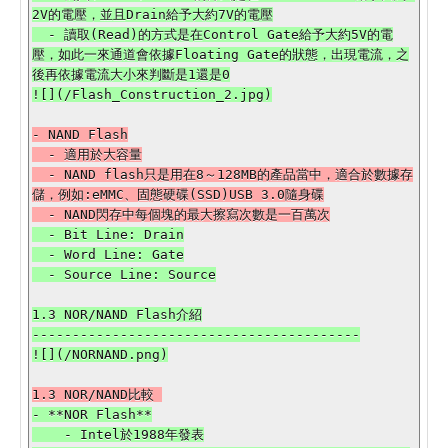
2V的電壓，並且Drain給予大約7V的電壓

  - 讀取(Read)的方式是在Control Gate給予大約5V的電
壓，如此一來通道會依據Floating Gate的狀態，出現電流，之
後再依據電流大小來判斷是1還是0

- NAND Flash

  - 適用於大容量

  - NAND flash只是用在8～128MB的產品當中，適合於數據存
儲，例如:eMMC、固態硬碟(SSD)USB 3.0隨身碟

  - Bit Line: Drain

  - Word Line: Gate

1.3 NOR/NAND Flash介紹

-----------------------------------------

- **NOR Flash**

    - Intel於1988年發表
