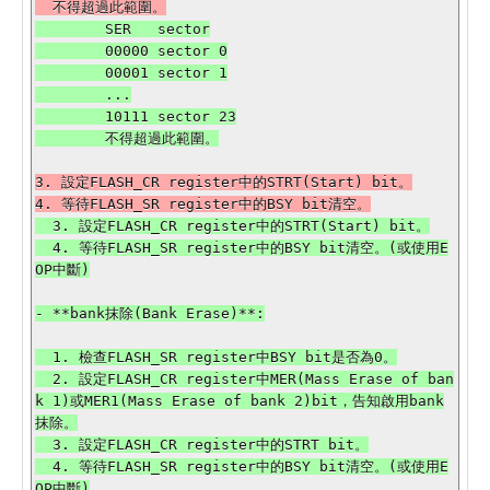
        SER   sector

        00000 sector 0

        00001 sector 1

        ...

        10111 sector 23

3. 設定FLASH_CR register中的STRT(Start) bit。

  3. 設定FLASH_CR register中的STRT(Start) bit。

  4. 等待FLASH_SR register中的BSY bit清空。(或使用E
- **bank抹除(Bank Erase)**:

  1. 檢查FLASH_SR register中BSY bit是否為0。

  2. 設定FLASH_CR register中MER(Mass Erase of ban
k 1)或MER1(Mass Erase of bank 2)bit，告知啟用bank
抹除。

  3. 設定FLASH_CR register中的STRT bit。

  4. 等待FLASH_SR register中的BSY bit清空。(或使用E
OP中斷)
