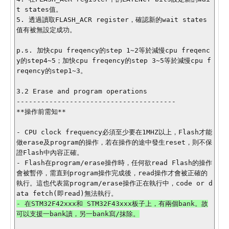
t states值。

5. 透過讀取FLASH_ACR register，確認新的wait states
值有被無設定成功。

p.s. 加快cpu freqency的step 1~2等於減慢cpu freqenc
y的step4~5；加快cpu freqency的step 3~5等於減慢cpu f
reqency的step1~3。

3.2 Erase and program operations

---------------------------------------

**操作前需知**

- CPU clock frequency必須至少要在1MHZ以上，Flash才能
做erase及program的操作，若在操作的途中發生reset，則不保
證Flash中內容正確。

- Flash在program/erase操作時，任何欲read Flash的操作
會被暫停，需直到program操作完成後，read操作才會被正確的
執行。這也代表當program/erase操作正在執行中，code or d
- 在STM32F42xxx和 STM32F43xxx板子上，有兩個bank。故