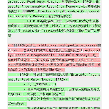
grammable Read-Only Memory，只能寫一次)、EPROM (Er
asable Programmable Read-Only Memory，可用紫外線抹
除再寫)、EEPROM (Electrically-Erasable Programmab
le Read-Only Memory，電子式抹除再寫)

        - EX:BIOS早期放在ROM中，但隨著BIOS大小和複雜
程度增加，硬體更新的速度快，以至於BIOS也必須更新以支援新硬
體，於是BIOS就改成存在EEPROM或快閃記憶體中讓使用者可以更
- `EEPROM(wiki):<http://zh.wikipedia.org/wiki/EE
PROM>`_ 全稱電子抹除式可複寫唯讀記憶體(英語:Electrical
ly-Erasable Programmable Read-Only Memory)，是一
種可以通過電子方式多次複寫的半導體存儲設備。相比EPROM，EE
PROM不需要用紫外線照射，也不需取下，就可以用特定的電壓，來
    - EPROM: 可抹除可編程唯讀記憶體（Erasable Progra
mmable Read Only Memory，EPROM）

        - ![](/EPROM.jpg)

        - 利用高電壓將資料編程寫入，但抹除時需將線路曝光
於紫外線下一段時間，資料始可被清空。

        - 封裝外殼上會留一個石英玻璃所製的透明窗以便進行
紫外線曝光。

        - 寫入程式後通常會用貼紙遮蓋透明窗，以防日久不慎