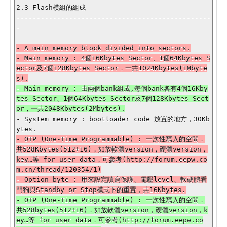
2.3 Flash模組的組成

------------------------------------------------
-

- A main memory block divided into sectors.

- Main memory : 4個16Kbytes Sector、1個64Kbytes S
ector及7個128Kbytes Sector，一共1024Kbytes(1Mbyte
- Main memory : 由兩個bank組成,每個bank各有4個16Kby
tes Sector、1個64Kbytes Sector及7個128Kbytes Sect
- System memory : bootloader code 放置的地方，30Kb
- OTP (One-Time Programmable) : 一次性寫入的空間，
共528Kbytes(512+16)，如放軟體version，硬體version，
key…等 for user data，可參考(http://forum.eepw.co
m.cn/thread/120354/1)

- Option byte : 用來設定讀寫保護、電壓level、軟硬體看
- OTP (One-Time Programmable) : 一次性寫入的空間，
共528bytes(512+16)，如放軟體version，硬體version，k
ey…等 for user data，可參考(http://forum.eepw.co