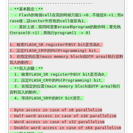
- **基本觀念：**

  - Flash的每個cell在寫的時候只能1->0，不能從0->1；而e
rase後，該sector中所有的cell值皆為1。

  - 基於上述，當同時需要erase和program的動作時，要先執
1. 檢查FLASH_SR register中BSY bit是否為0。

2. 設定FLASH_CR中的PG(Programming) bit。

3. 在指定的位置(main memory block或OTP area)執行資料
- **寫入步驟：**

  1. 檢查FLASH_SR register中BSY bit是否為0。

  2. 設定FLASH_CR中的PG(Programming) bit。

  3. 在指定的位置(main memory block或OTP area)執行
資料寫入的動作。

- Byte access in case of x8 parallelism

- Half-word access in case of x16 parallelism

- Word access in case of x32 parallelism
