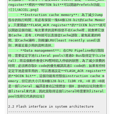
register**裡的**PRFTEN bit**可以開啟Prefetch功能。 
![](/ACCEL.png)

    - **Instruction cache memory**: 為了減少Jump
指令的執行時間，有必有保留一塊64條128-bit的Cache Memor
y，只要開啟**FLASH_ACR register**的**ICEN bit**就可
以開啟這個功能。每次要求的資料假使不在Cache裡，就會將它放
進Cache，若有，CPU就可以直接從Cache讀取，避免延遲的時
間。當Cache滿時，則根據LRU(least recently used)原
則，將最近最少用的資料清掉。

    - **Data management**: 在CPU Pipeline執行階段
時，需要從定字池(Literal pools)透過D-Bus取得定字(Lite
ral)，而這個動作會使CPU暫時陷入停頓的狀態，為了減少浪費的
時間，必須將存取D-code的優先權調高過I-code的，如果有些特
定定字池是很常用的，可以透過設定**FLASH_ACR register**
的**DCEN bit**，這個功能有些類似instruction cache m
emory，但它的大小只有8條128-bit。(LDR r0, =0 的 =0就
是一個literal，編譯器會在記憶體放一個0，放0的位址則會用一
個literal來代表，因此當取得這個literal時需要到literal 
2.2 Flash interface in system architecture

---------------------------------------------
