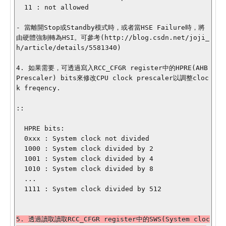
  11 : not allowed

- 當離開Stop或Standby模式時，或者當HSE Failure時，將
由硬體強制轉為HSI。可參考(http://blog.csdn.net/joji_
h/article/details/5581340)

4. 如果需要，可透過寫入RCC_CFGR register中的HPRE(AHB 
Prescaler) bits來修改CPU clock prescaler以調整cloc
k freqency.

::

  HPRE bits:

  0xxx : System clock not divided

  1000 : System clock divided by 2

  1001 : System clock divided by 4

  1010 : System clock divided by 8

  ...

  1111 : System clock divided by 512

5. 透過讀取讀取RCC_CFGR register中的SWS(System cloc