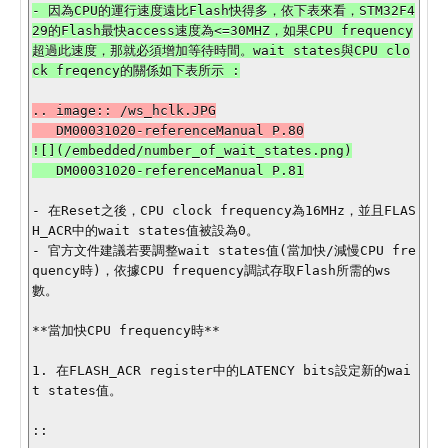
- 因為CPU的運行速度遠比Flash快得多，依下表來看，STM32F4
29的Flash最快access速度為<=30MHZ，如果CPU frequency
超過此速度，那就必須增加等待時間。wait states與CPU clo
.. image:: /ws_hclk.JPG

![](/embedded/number_of_wait_states.png)

- 在Reset之後，CPU clock frequency為16MHz，並且FLAS
H_ACR中的wait states值被設為0。

- 官方文件建議若要調整wait states值(當加快/減慢CPU fre
quency時)，依據CPU frequency調試存取Flash所需的ws
數。

**當加快CPU frequency時**

1. 在FLASH_ACR register中的LATENCY bits設定新的wai
t states值。

::
