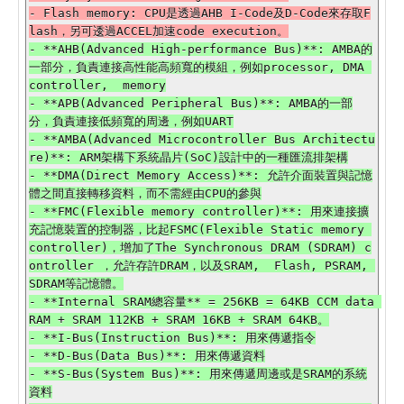
- Flash memory: CPU是透過AHB I-Code及D-Code來存取F
- **AHB(Advanced High-performance Bus)**: AMBA的
一部分，負責連接高性能高頻寬的模組，例如processor, DMA 
controller,  memory

- **APB(Advanced Peripheral Bus)**: AMBA的一部
分，負責連接低頻寬的周邊，例如UART

- **AMBA(Advanced Microcontroller Bus Architectu
re)**: ARM架構下系統晶片(SoC)設計中的一種匯流排架構

- **DMA(Direct Memory Access)**: 允許介面裝置與記憶
體之間直接轉移資料，而不需經由CPU的參與

- **FMC(Flexible memory controller)**: 用來連接擴
充記憶裝置的控制器，比起FSMC(Flexible Static memory 
controller)，增加了The Synchronous DRAM (SDRAM) c
ontroller ，允許存許DRAM，以及SRAM,  Flash, PSRAM, 
SDRAM等記憶體。

- **Internal SRAM總容量** = 256KB = 64KB CCM data 
RAM + SRAM 112KB + SRAM 16KB + SRAM 64KB。

- **I-Bus(Instruction Bus)**: 用來傳遞指令

- **D-Bus(Data Bus)**: 用來傳遞資料

- **S-Bus(System Bus)**: 用來傳遞周邊或是SRAM的系統
資料
