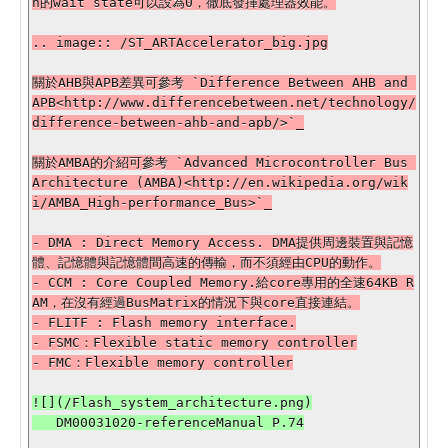
h的wait state可以設為0，徹底發揮處理器效能。

.. image:: /ST_ARTAccelerator_big.jpg

關於AHB與APB差異可參考 `Difference Between AHB and 
APB<http://www.differencebetween.net/technology/
difference-between-ahb-and-apb/>`_

關於AMBA的介紹可參考 `Advanced Microcontroller Bus 
Architecture (AMBA)<http://en.wikipedia.org/wik
i/AMBA_High-performance_Bus>`_

- DMA : Direct Memory Access. DMA提供周邊裝置與記憶
體、記憶體與記憶體間高速的傳輸，而不須經由CPU的動作。

- CCM : Core Coupled Memory.給core專用的全速64KB R
AM，在沒有經過BusMatrix的情況下與core直接連結。

- FLITF : Flash memory interface.

- FSMC：Flexible static memory controller

- FMC：Flexible memory controller

![](/Flash_system_architecture.png)
