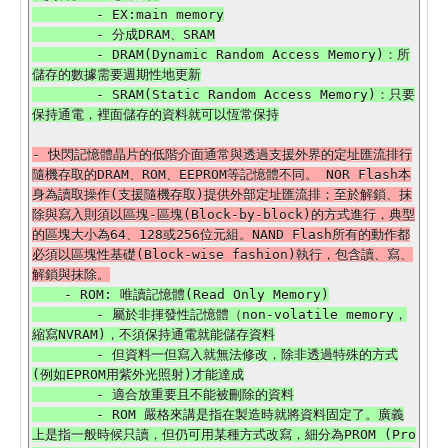
        - EX:main memory

        - 分成DRAM、SRAM

        - DRAM(Dynamic Random Access Memory)：所
儲存的數據需要週期性地更新

        - SRAM(Static Random Access Memory)：只要
- 快閃記憶體晶片的低階介面通常與透過支援外界的定址匯流排行
隨機存取的DRAM、ROM、EEPROM等記憶體不同。 NOR Flash本
身為讀取操作(支援隨機存取)提供外部定址匯流排；至於解鎖、抹
除與寫入則須以區塊-區塊(Block-by-block)的方式進行，典型
的區塊大小為64、128或256位元組。NAND Flash所有的動作都
必須以區塊性基礎(Block-wise fashion)執行，包含讀、寫、
    - ROM: 唯讀記憶體(Read Only Memory)

        - 屬於非揮發性記憶體（non-volatile memory，
縮寫NVRAM)，不須保持通電就能儲存資料

        - 但資料一但寫入就無法修改，除非透過特殊的方式
(例如EPROM用紫外光照射)才能達成

        - 適合放重要且不能被刪除的資料

        - ROM 嚴格來講是指在製造時就將資料固定了。廣義
上是指一般時候只讀，但仍可用某種方式改寫，細分為PROM (Pro