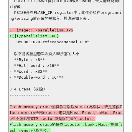
- Parallelism為在操作program或erase時，最大能夠寫幾b
it的0。

- PSIZE是在FLASH_CR register中，此值必須在programmi
ng/erasing前正確的被寫入。對應表如下表：

   DM00031020-referenceManual P.85

- 以下是各種型態單次寫入時所需的大小

- **Byte : x8**

- **Half-word : x16**

- **Word : x32**

- **Double-word : x64**

3.4 Erase (抹除)

-----------------

Flash memory erase的操作可以以sector為單位，或是整個F
lash memory全部erase，也就是Mass Erase。而Mass Eras
Flash memory erase的操作以sector，bank，Mass(整個fl