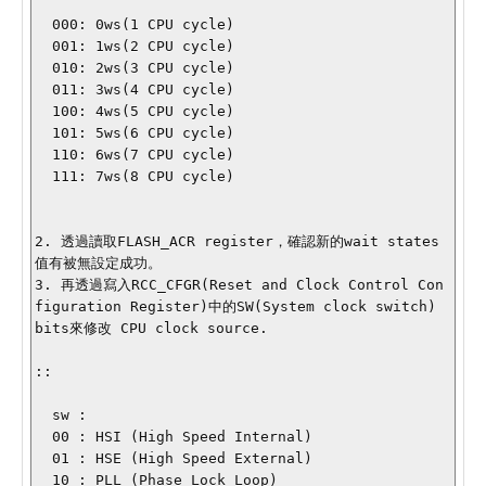
  000: 0ws(1 CPU cycle)

  001: 1ws(2 CPU cycle)

  010: 2ws(3 CPU cycle)

  011: 3ws(4 CPU cycle)

  100: 4ws(5 CPU cycle)

  101: 5ws(6 CPU cycle)

  110: 6ws(7 CPU cycle)

  111: 7ws(8 CPU cycle)

2. 透過讀取FLASH_ACR register，確認新的wait states
值有被無設定成功。

3. 再透過寫入RCC_CFGR(Reset and Clock Control Con
figuration Register)中的SW(System clock switch) 
bits來修改 CPU clock source.

::

  sw : 

  00 : HSI (High Speed Internal)

  01 : HSE (High Speed External)

  10 : PLL (Phase Lock Loop)
