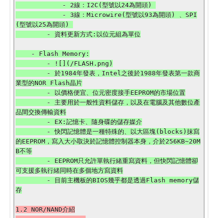
            - 2線：I2C(型號以24為開頭) 

            - 3線：Microwire(型號以93為開頭) 、SPI
(型號以25為開頭) 

    - Flash Memory:

        - ![](/FLASH.png)

        - 於1984年發表，Intel之後於1988年發表第一款商
業型的NOR Flash晶片

        - 以價格便宜、位元密度接手EEPROM的市場位置

        - 主要用於一般性資料儲存，以及在電腦及其他數位產
品間交換傳輸資料

        - EX:記憶卡、隨身碟的儲存媒介

        - 快閃記憶體是一種特殊的、以大區塊(blocks)抹寫
的EEPROM，寫入大小取決於記憶體控制器本身，介於256KB~20M
B不等

        - EEPROM只允許單執行緒重寫資料，但快閃記憶體卻
可支援多執行緒同時在多個地方寫資料

        - 目前主機板的BIOS幾乎都是透過Flash memory儲
1.2 NOR/NAND介紹
