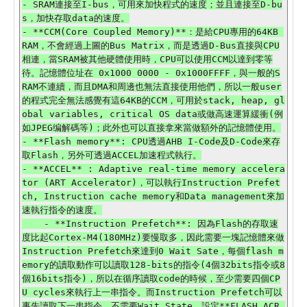
- SRAM連接至I-bus，可用來加快程式的速度；並且連接至D-bu
s，加快存取data的速度。

- **CCM(Core Coupled Memory)**：是給CPU專用的64KB 
RAM，不會經過上圖的Bus Matrix，而是透過D-Bus直接與CPU
相連，當SRAM被其他硬體使用時，CPU可以使用CCM以達到零等
待。記憶體位址在 0x1000 0000 - 0x1000FFFF，與一般的S
RAM不連續，而且DMA和周邊也無法直接使用他們，所以一般user
的程式完全無法感覺有這64KB的CCM，可用於stack, heap, gl
obal variables, critical OS data或做高速運算緩衝(例
如JPEG编解碼等)；此外也可以直接拿來當做額外的記憶體使用。

- **Flash memory**: CPU透過AHB I-Code及D-Code來存
取Flash，另外可透過ACCEL加速程式執行。

- **ACCEL** : Adaptive real-time memory accelera
tor (ART Accelerator)，可以執行Instruction Prefet
ch, Instruction cache memory和Data management來加
速執行指令的速度。

    - **Instruction Prefetch**: 因為Flash的存取速
度比起Cortex-M4(180MHz)要慢取多，因此需要一塊記憶體來做
Instruction Prefetch來達到0 Wait Sate，每個flash m
emory的讀取動作可以讀取128-bits的指令(4個32bits指令或8
個16bits指令)，所以在循序讀取code的時候，至少需要四個CP
U cycles來執行上一串指令。而Instruction Prefetch可以
事先讀取下一串指令，不需要Wait State。設定**FLASH_ACR 