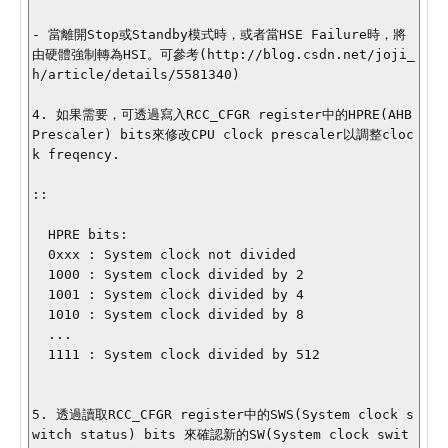
- 當離開Stop或Standby模式時，或者當HSE Failure時，將
由硬體強制轉為HSI。可參考(http://blog.csdn.net/joji_
h/article/details/5581340)

4. 如果需要，可透過寫入RCC_CFGR register中的HPRE(AHB 
Prescaler) bits來修改CPU clock prescaler以調整cloc
k freqency.

::

  HPRE bits:

  0xxx : System clock not divided

  1000 : System clock divided by 2

  1001 : System clock divided by 4

  1010 : System clock divided by 8

  ...

  1111 : System clock divided by 512

5. 透過讀取RCC_CFGR register中的SWS(System clock s
witch status) bits 來確認新的SW(System clock swit