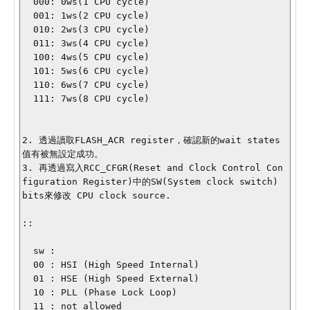
  000: 0ws(1 CPU cycle)

  001: 1ws(2 CPU cycle)

  010: 2ws(3 CPU cycle)

  011: 3ws(4 CPU cycle)

  100: 4ws(5 CPU cycle)

  101: 5ws(6 CPU cycle)

  110: 6ws(7 CPU cycle)

  111: 7ws(8 CPU cycle)

2. 透過讀取FLASH_ACR register，確認新的wait states
值有被無設定成功。

3. 再透過寫入RCC_CFGR(Reset and Clock Control Con
figuration Register)中的SW(System clock switch) 
bits來修改 CPU clock source.

::

  sw : 

  00 : HSI (High Speed Internal)

  01 : HSE (High Speed External)

  10 : PLL (Phase Lock Loop)

  11 : not allowed
