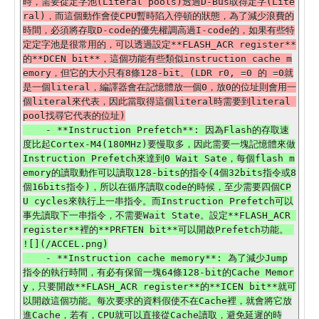
時，需要從定字池(Literal pools)透過D-Bus取得定字(Lite
ral)，而這個動作會使CPU暫時陷入停頓的狀態，為了減少浪費的
時間，必須將存取D-code的優先權調高過I-code的，如果有些特
定定字池是很常用的，可以透過設定**FLASH_ACR register**
的**DCEN bit**，這個功能有些類似instruction cache m
emory，但它的大小只有8條128-bit。(LDR r0, =0 的 =0就
是一個literal，編譯器會在記憶體放一個0，放0的位址則會用一
個literal來代表，因此當取得這個literal時需要到literal 
    - **Instruction Prefetch**: 因為Flash的存取速
度比起Cortex-M4(180MHz)要慢取多，因此需要一塊記憶體來做
Instruction Prefetch來達到0 Wait Sate，每個flash m
emory的讀取動作可以讀取128-bits的指令(4個32bits指令或8
個16bits指令)，所以在循序讀取code的時候，至少需要四個CP
U cycles來執行上一串指令。而Instruction Prefetch可以
事先讀取下一串指令，不需要Wait State。設定**FLASH_ACR 
register**裡的**PRFTEN bit**可以開啟Prefetch功能。 
![](/ACCEL.png)

    - **Instruction cache memory**: 為了減少Jump
指令的執行時間，有必有保留一塊64條128-bit的Cache Memor
y，只要開啟**FLASH_ACR register**的**ICEN bit**就可
以開啟這個功能。每次要求的資料假使不在Cache裡，就會將它放
進Cache，若有，CPU就可以直接從Cache讀取，避免延遲的時