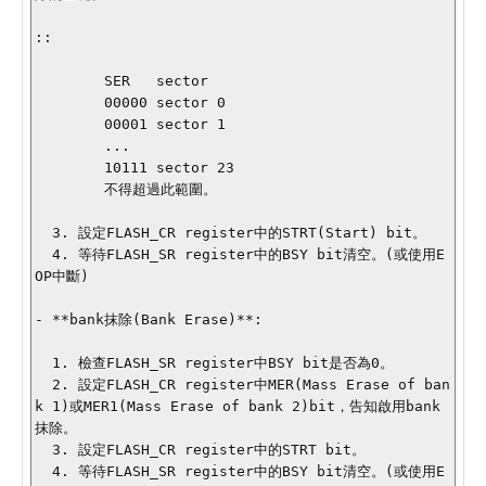
::

        SER   sector

        00000 sector 0

        00001 sector 1

        ...

        10111 sector 23

        不得超過此範圍。

  3. 設定FLASH_CR register中的STRT(Start) bit。

  4. 等待FLASH_SR register中的BSY bit清空。(或使用E
OP中斷)

- **bank抹除(Bank Erase)**:

  1. 檢查FLASH_SR register中BSY bit是否為0。

  2. 設定FLASH_CR register中MER(Mass Erase of ban
k 1)或MER1(Mass Erase of bank 2)bit，告知啟用bank
抹除。

  3. 設定FLASH_CR register中的STRT bit。

  4. 等待FLASH_SR register中的BSY bit清空。(或使用E