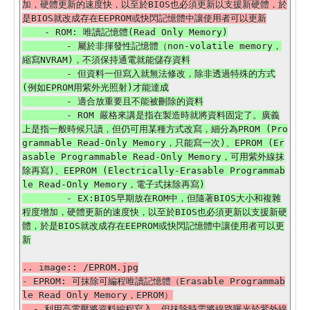
加，硬體更新的速度快，以至於BIOS也必須更新以支援新硬體，於
    - ROM: 唯讀記憶體(Read Only Memory)

        - 屬於非揮發性記憶體（non-volatile memory，
縮寫NVRAM)，不須保持通電就能儲存資料

        - 但資料一但寫入就無法修改，除非透過特殊的方式
(例如EPROM用紫外光照射)才能達成

        - 適合放重要且不能被刪除的資料

        - ROM 嚴格來講是指在製造時就將資料固定了。廣義
上是指一般時候只讀，但仍可用某種方式改寫，細分為PROM (Pro
grammable Read-Only Memory，只能寫一次)、EPROM (Er
asable Programmable Read-Only Memory，可用紫外線抹
除再寫)、EEPROM (Electrically-Erasable Programmab
le Read-Only Memory，電子式抹除再寫)

        - EX:BIOS早期放在ROM中，但隨著BIOS大小和複雜
程度增加，硬體更新的速度快，以至於BIOS也必須更新以支援新硬
體，於是BIOS就改成存在EEPROM或快閃記憶體中讓使用者可以更
.. image:: /EPROM.jpg

- EPROM: 可抹除可編程唯讀記憶體（Erasable Programmab
le Read Only Memory，EPROM）

  - 利用高電壓將資料編程寫入，但抹除時需將線路曝光於紫外線