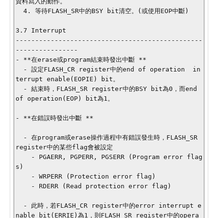
資料寫入的動作。

  4. 等待FLASH_SR中的BSY bit清空。(或使用EOP中斷)

3.7 Interrupt

------------------------------------------------
----------------

- **在erase或program結束時發出中斷 **

  - 設定FLASH_CR register中的end of operation  in
terrupt enable(EOPIE) bit。

  - 結束時，FLASH_SR register中的BSY bit為0，而end 
of operation(EOP) bit為1。

- **在錯誤時發出中斷 **

  - 在program或erase操作過程中有錯誤發生時，FLASH_SR 
register中的某些flag會被設定

    - PGAERR, PGPERR, PGSERR (Program error flag
s)

    - WRPERR (Protection error flag)

    - RDERR (Read protection error flag)

  - 此時，若FLASH_CR register中的error interrupt e
nable bit(ERRIE)為1，則FLASH_SR register中的opera