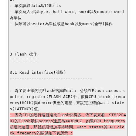
- 單次讀取data為128bits

- 單次寫入可以byte, half-word, word以及double word
為單位

- 抹除可以sector為單位或是bank以及mass(全部)操作

3 Flash 操作

============

3.1 Read interface(讀取)

----------------------------------

- 為了要正確的從Flash中讀取data，必須在Flash access c
ontrol register(FLASH_ACR)中，依據CPU clock frequ
ency(HCLK)與device供應的電壓，來設定正確的wait state
- 因為CPU的運行速度遠比Flash快得多，依下表來看，STM32F4
07的Flash最快access速度為<=30MHZ，如果CPU frequency
超過此速度，那就必須增加等待時間。wait states與CPU clo