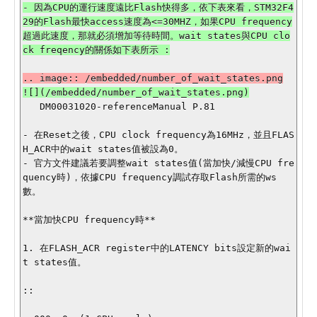
- 因為CPU的運行速度遠比Flash快得多，依下表來看，STM32F4
29的Flash最快access速度為<=30MHZ，如果CPU frequency
超過此速度，那就必須增加等待時間。wait states與CPU clo
   DM00031020-referenceManual P.81

- 在Reset之後，CPU clock frequency為16MHz，並且FLAS
H_ACR中的wait states值被設為0。

- 官方文件建議若要調整wait states值(當加快/減慢CPU fre
quency時)，依據CPU frequency調試存取Flash所需的ws
數。

**當加快CPU frequency時**

1. 在FLASH_ACR register中的LATENCY bits設定新的wai
t states值。

::
