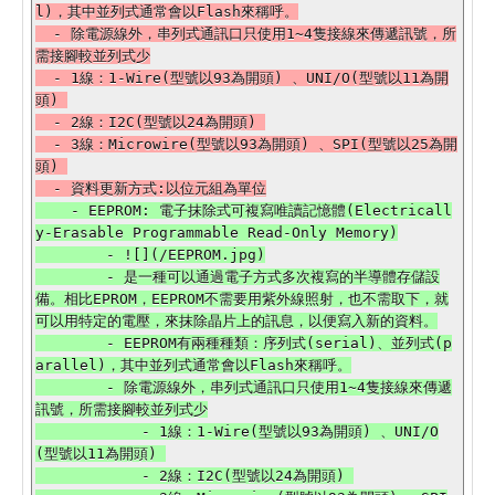
l)，其中並列式通常會以Flash來稱呼。

  - 除電源線外，串列式通訊口只使用1~4隻接線來傳遞訊號，所
需接腳較並列式少

  - 1線：1-Wire(型號以93為開頭) 、UNI/O(型號以11為開
頭) 

  - 2線：I2C(型號以24為開頭) 

  - 3線：Microwire(型號以93為開頭) 、SPI(型號以25為開
頭) 

    - EEPROM: 電子抹除式可複寫唯讀記憶體(Electricall
y-Erasable Programmable Read-Only Memory)

        - ![](/EEPROM.jpg)

        - 是一種可以通過電子方式多次複寫的半導體存儲設
備。相比EPROM，EEPROM不需要用紫外線照射，也不需取下，就
可以用特定的電壓，來抹除晶片上的訊息，以便寫入新的資料。

        - EEPROM有兩種種類：序列式(serial)、並列式(p
arallel)，其中並列式通常會以Flash來稱呼。

        - 除電源線外，串列式通訊口只使用1~4隻接線來傳遞
訊號，所需接腳較並列式少

            - 1線：1-Wire(型號以93為開頭) 、UNI/O
(型號以11為開頭) 

            - 2線：I2C(型號以24為開頭) 
