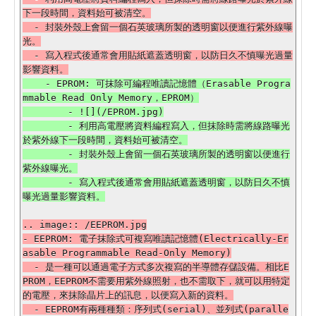
下一段時間，資料始可被清空。

  - 封裝外殼上會留一個石英玻璃所製的透明窗以便進行紫外線曝
光。

  - 寫入程式後通常會用貼紙遮蓋透明窗，以防日久不慎曝光過量
    - EPROM: 可抹除可編程唯讀記憶體（Erasable Progra
mmable Read Only Memory，EPROM）

        - ![](/EPROM.jpg)

        - 利用高電壓將資料編程寫入，但抹除時需將線路曝光
於紫外線下一段時間，資料始可被清空。

        - 封裝外殼上會留一個石英玻璃所製的透明窗以便進行
紫外線曝光。

        - 寫入程式後通常會用貼紙遮蓋透明窗，以防日久不慎
.. image:: /EEPROM.jpg

- EEPROM: 電子抹除式可複寫唯讀記憶體(Electrically-Er
asable Programmable Read-Only Memory)

  - 是一種可以通過電子方式多次複寫的半導體存儲設備。相比E
PROM，EEPROM不需要用紫外線照射，也不需取下，就可以用特定
的電壓，來抹除晶片上的訊息，以便寫入新的資料。

  - EEPROM有兩種種類：序列式(serial)、並列式(paralle