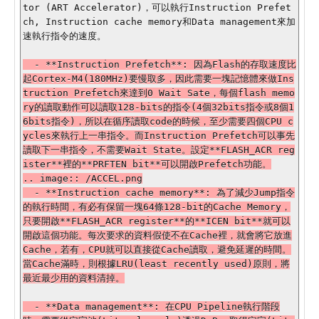
tor (ART Accelerator)，可以執行Instruction Prefet
ch, Instruction cache memory和Data management來加
  - **Instruction Prefetch**: 因為Flash的存取速度比
起Cortex-M4(180MHz)要慢取多，因此需要一塊記憶體來做Ins
truction Prefetch來達到0 Wait Sate，每個flash memo
ry的讀取動作可以讀取128-bits的指令(4個32bits指令或8個1
6bits指令)，所以在循序讀取code的時候，至少需要四個CPU c
ycles來執行上一串指令。而Instruction Prefetch可以事先
讀取下一串指令，不需要Wait State。設定**FLASH_ACR reg
ister**裡的**PRFTEN bit**可以開啟Prefetch功能。

.. image:: /ACCEL.png

  - **Instruction cache memory**: 為了減少Jump指令
的執行時間，有必有保留一塊64條128-bit的Cache Memory，
只要開啟**FLASH_ACR register**的**ICEN bit**就可以
開啟這個功能。每次要求的資料假使不在Cache裡，就會將它放進
Cache，若有，CPU就可以直接從Cache讀取，避免延遲的時間。
當Cache滿時，則根據LRU(least recently used)原則，將
最近最少用的資料清掉。

  - **Data management**: 在CPU Pipeline執行階段