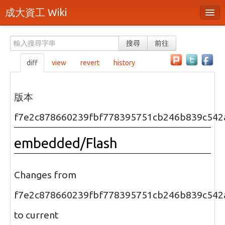
成大資工 Wiki
所有頁面
搜尋
前往
分類
diff
view
revert
history
隨機頁面
最近活動
版本
上傳檔案
f7e2c878660239fbf778395751cb246b839c542
本頁面
embedded/Flash
頁面原始檔
可列印版本
Changes from
刪除本頁
f7e2c878660239fbf778395751cb246b839c542
to current
登入 / 註冊帳號