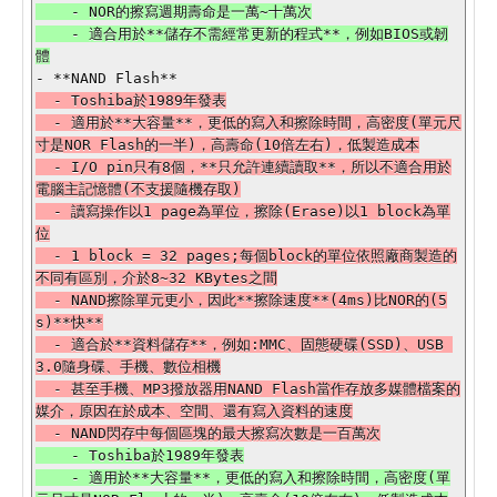
    - NOR的擦寫週期壽命是一萬~十萬次

    - 適合用於**儲存不需經常更新的程式**，例如BIOS或韌
  - Toshiba於1989年發表

  - 適用於**大容量**，更低的寫入和擦除時間，高密度(單元尺
寸是NOR Flash的一半)，高壽命(10倍左右)，低製造成本

  - I/O pin只有8個，**只允許連續讀取**，所以不適合用於
電腦主記憶體(不支援隨機存取)

  - 讀寫操作以1 page為單位，擦除(Erase)以1 block為單
位

  - 1 block = 32 pages;每個block的單位依照廠商製造的
不同有區別，介於8~32 KBytes之間

  - NAND擦除單元更小，因此**擦除速度**(4ms)比NOR的(5
s)**快**

  - 適合於**資料儲存**，例如:MMC、固態硬碟(SSD)、USB 
3.0隨身碟、手機、數位相機

  - 甚至手機、MP3撥放器用NAND Flash當作存放多媒體檔案的
媒介，原因在於成本、空間、還有寫入資料的速度

    - Toshiba於1989年發表

    - 適用於**大容量**，更低的寫入和擦除時間，高密度(單