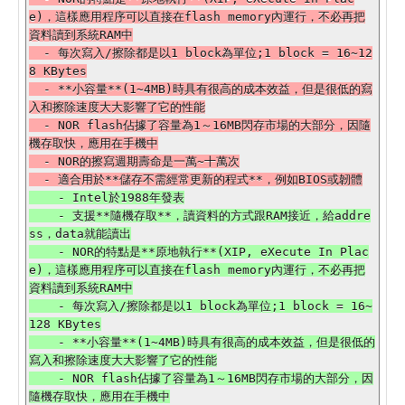
e)，這樣應用程序可以直接在flash memory內運行，不必再把
資料讀到系統RAM中

  - 每次寫入/擦除都是以1 block為單位;1 block = 16~12
8 KBytes

  - **小容量**(1~4MB)時具有很高的成本效益，但是很低的寫
入和擦除速度大大影響了它的性能

  - NOR flash佔據了容量為1～16MB閃存市場的大部分，因隨
機存取快，應用在手機中

  - NOR的擦寫週期壽命是一萬~十萬次

    - Intel於1988年發表

    - 支援**隨機存取**，讀資料的方式跟RAM接近，給addre
ss，data就能讀出

    - NOR的特點是**原地執行**(XIP, eXecute In Plac
e)，這樣應用程序可以直接在flash memory內運行，不必再把
資料讀到系統RAM中

    - 每次寫入/擦除都是以1 block為單位;1 block = 16~
128 KBytes

    - **小容量**(1~4MB)時具有很高的成本效益，但是很低的
寫入和擦除速度大大影響了它的性能

    - NOR flash佔據了容量為1～16MB閃存市場的大部分，因
隨機存取快，應用在手機中
