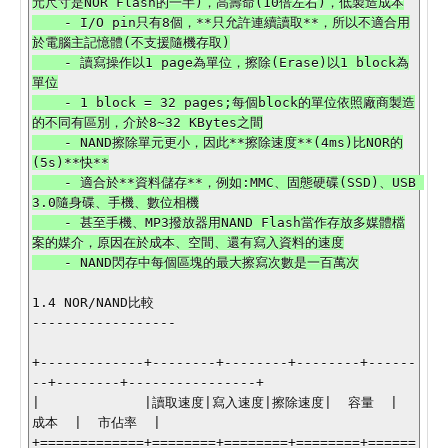
元尺寸是NOR Flash的一半)，高壽命(10倍左右)，低製造成本

    - I/O pin只有8個，**只允許連續讀取**，所以不適合用
於電腦主記憶體(不支援隨機存取)

    - 讀寫操作以1 page為單位，擦除(Erase)以1 block為
單位

    - 1 block = 32 pages;每個block的單位依照廠商製造
的不同有區別，介於8~32 KBytes之間

    - NAND擦除單元更小，因此**擦除速度**(4ms)比NOR的
(5s)**快**

    - 適合於**資料儲存**，例如:MMC、固態硬碟(SSD)、USB 
3.0隨身碟、手機、數位相機

    - 甚至手機、MP3撥放器用NAND Flash當作存放多媒體檔
案的媒介，原因在於成本、空間、還有寫入資料的速度

1.4 NOR/NAND比較 

------------------

+-------------+--------+--------+--------+------
--+--------+----------------+

|             |讀取速度|寫入速度|擦除速度|  容量  |  
成本  |  市佔率  |

+=============+========+========+========+======