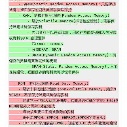
    - SRAM(Static Random Access Memory)：只要保持
    - RAM: 隨機存取記憶體(Random Access Memory)

        - 屬於volatile memory(揮發性記憶體)，需要保
持通電才能儲存資料

        - 內部資料可以任意讀寫，用來存放由硬碟載入的程式
或資料供CPU處理運算

        - EX:main memory

        - 分成DRAM、SRAM

        - DRAM(Dynamic Random Access Memory)：所
儲存的數據需要週期性地更新

        - SRAM(Static Random Access Memory)：只要
  - ROM: 唯讀記憶體(Read Only Memory)

    - 屬於非揮發性記憶體（non-volatile memory，縮寫N
VRAM)，不須保持通電就能儲存資料

    - 但資料一但寫入就無法修改，除非透過特殊的方式(例如EP
ROM用紫外光照射)才能達成

    - 適合放重要且不能被刪除的資料

    - 細分為PROM、EPROM、EEPROM(EPROM的改良版)

    - EX:BIOS早期放在ROM中，但隨著BIOS大小和複雜程度增