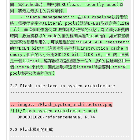
間。當Cache滿時，則根據LRU(least recently used)原
則，將最近最少用的資料清掉。

    - **Data management**: 在CPU Pipeline執行階段
時，需要從定字池(Literal pools)透過D-Bus取得定字(Lite
ral)，而這個動作會使CPU暫時陷入停頓的狀態，為了減少浪費的
時間，必須將存取D-code的優先權調高過I-code的，如果有些特
定定字池是很常用的，可以透過設定**FLASH_ACR register**
的**DCEN bit**，這個功能有些類似instruction cache m
emory，但它的大小只有8條128-bit。(LDR r0, =0 的 =0就
是一個literal，編譯器會在記憶體放一個0，放0的位址則會用一
個literal來代表，因此當取得這個literal時需要到literal 
2.2 Flash interface in system architecture

---------------------------------------------

   DM00031020-referenceManual P.74

2.3 Flash模組的組成

------------------------------------------------