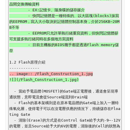
品間交換傳輸資料

        - EX:記憶卡、隨身碟的儲存媒介

        - 快閃記憶體是一種特殊的、以大區塊(blocks)抹寫
的EEPROM，寫入大小取決於記憶體控制器本身，介於256KB~20M
B不等

        - EEPROM只允許單執行緒重寫資料，但快閃記憶體卻
可支援多執行緒同時在多個地方寫資料

        - 目前主機板的BIOS幾乎都是透過Flash memory儲
1.2 Flash原理介紹

![](/Flash_Construction_1.jpg)

  - 當給予電晶體(MOSFET)的Gate端正電壓後，通道會呈現導
通狀態，意即電流會從Source端流到Drain端

  - Flash的基本架構則是在原本電晶體的Gate端上加入一層特
殊氧化層，使得電子可以在沒電壓供應的情況下，持續儲存在Floa
ting Gate

  - 清除(Erase)的方式是在Control Gate給予大約-9~-12V
的電壓，並且Source給予大約6V的電壓，清除後的Cell的狀態為