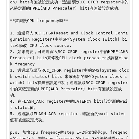
ch) bits有無被設定成功；透過讀取RCC_CFGR register中的
來確定新的HPRE(AHB Prescaler) bits有無被設定成功。

**當減慢CPU frequency時**

1. 透過寫入RCC_CFGR(Reset and Clock Control Confi
guration Register)中的SW(System clock switch) bi
ts來修改 CPU clock source.

2. 如果需要，可透過寫入RCC_CFGR register中的HPRE(AHB 
Prescaler) bits來修改CPU clock prescaler以調整cloc
k freqency.

3. 透過讀取讀取RCC_CFGR register中的SWS(System cloc
k switch status) bits 來確認新的SW(System clock s
witch) bits有無被設定成功；透過讀取RCC_CFGR register
中的來確定新的HPRE(AHB Prescaler) bits有無被設定成
功。

4. 在FLASH_ACR register中的LATENCY bits設定新的wai
t states值。

5. 透過讀取FLASH_ACR register，確認新的wait states
值有被無設定成功。

p.s. 加快cpu freqency的step 1~2等於減慢cpu freqenc
y的step4~5；加快cpu freqency的step 3~5等於減慢cpu f