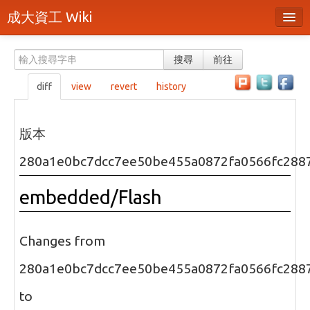
成大資工 Wiki
所有頁面
搜尋
前往
分類
diff
view
revert
history
隨機頁面
最近活動
版本
上傳檔案
280a1e0bc7dcc7ee50be455a0872fa0566fc288
本頁面
embedded/Flash
頁面原始檔
可列印版本
Changes from
刪除本頁
280a1e0bc7dcc7ee50be455a0872fa0566fc288
to
登入 / 註冊帳號