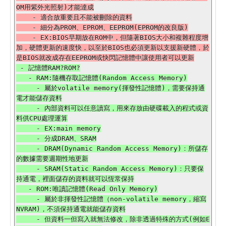
OM用紫外光照射)才能達成

    - 適合放重要且不能被刪除的資料

    - 細分為PROM、EPROM、EEPROM(EPROM的改良版)

    - EX:BIOS早期放在ROM中，但隨著BIOS大小和複雜程度增
加，硬體更新的速度快，以至於BIOS也必須更新以支援新硬體，於
 - 記憶體RAM?ROM?

   - RAM:隨機存取記憶體(Random Access Memory)

     - 屬於volatile memory(揮發性記憶體)，需要保持通
電才能儲存資料

     - 內部資料可以任意讀寫，用來存放由硬碟載入的程式或資
料供CPU處理運算

     - EX:main memory

     - 分成DRAM、SRAM

     - DRAM(Dynamic Random Access Memory)：所儲存
的數據需要週期性地更新

     - SRAM(Static Random Access Memory)：只要保
持通電，裡面儲存的資料就可以恆常保持

   - ROM:唯讀記憶體(Read Only Memory)

     - 屬於非揮發性記憶體（non-volatile memory，縮寫
NVRAM)，不須保持通電就能儲存資料

     - 但資料一但寫入就無法修改，除非透過特殊的方式(例如E