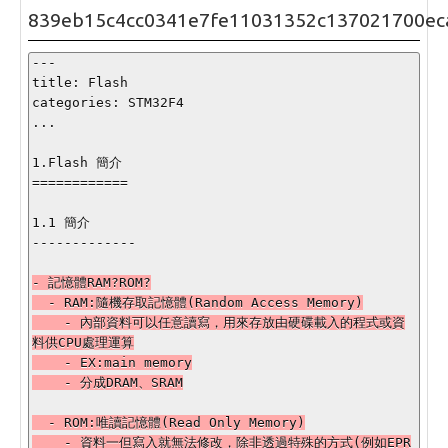
839eb15c4cc0341e7fe11031352c137021700ec
---

title: Flash

categories: STM32F4

...

1.Flash 簡介

============

1.1 簡介

-------------

- 記憶體RAM?ROM?

  - RAM:隨機存取記憶體(Random Access Memory)

    - 內部資料可以任意讀寫，用來存放由硬碟載入的程式或資
料供CPU處理運算

    - EX:main memory

    - 分成DRAM、SRAM

  - ROM:唯讀記憶體(Read Only Memory)

    - 資料一但寫入就無法修改，除非透過特殊的方式(例如EPR