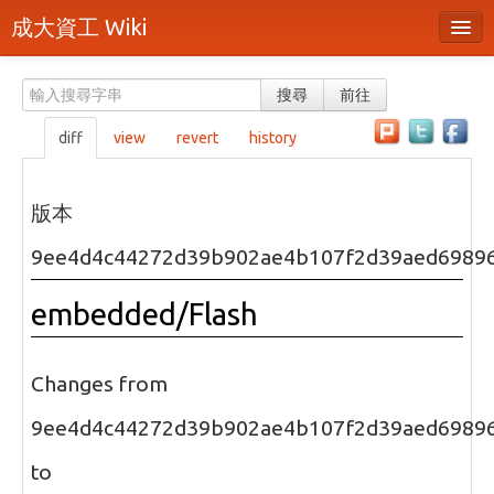
成大資工 Wiki
所有頁面
搜尋
前往
分類
diff
view
revert
history
隨機頁面
最近活動
版本
上傳檔案
9ee4d4c44272d39b902ae4b107f2d39aed6989
本頁面
embedded/Flash
頁面原始檔
可列印版本
Changes from
刪除本頁
9ee4d4c44272d39b902ae4b107f2d39aed6989
to
登入 / 註冊帳號