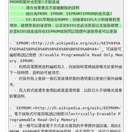
PROM用紫外光照射)才能達成

     - 適合放重要且不能被刪除的資料

     - 細分為PROM、EPROM、EEPROM(EPROM的改良版)

     - EX:BIOS早期放在ROM中，但隨著BIOS大小和複雜程度
增加，硬體更新的速度快，以至於BIOS也必須更新以支援新硬體，
    
- `EPROM:<http://zh.wikipedia.org/wiki/%E5%94%AF%E8%AE%80%E8%A8%98%E6%86%B6%E9%AB%94>`_ 可抹除可編程唯讀記憶體（Erasable Programmable Read Only Memory，EPROM）
  - 利用高電壓將資料編程寫入，但抹除時需將線路曝光於紫外線下一段時間，資料始可被清空。
  - 封裝外殼上會留一個石英玻璃所製的透明窗以便進行紫外線曝光。
  - 寫入程式後通常會用貼紙遮蓋透明窗，以防日久不慎曝光過量影響資料。

- `EEPROM:<http://zh.wikipedia.org/wiki/EEPROM>`_ 電子抹除式可複寫唯讀記憶體(Electrically-Erasable Programmable Read-Only Memory)
  - 是一種可以通過電子方式多次複寫的半導體存儲設備。相比EPROM，EEPROM不需要用紫外線照射，也不需取下，就可以用特定的電壓，來抹除晶片上的訊息，以便寫入新的資料。
  - 資料更新方式:以位元組為單位

- `Flash Memory:<http://zh.wikipedia.org/wiki/Flash_memory>`_
  - 於1984年發表，Intel之後於1988年發表第一款商業型的NOR Flash晶片
  - 以價格便宜、位元密度接手EEPROM的市場位置
  - 主要用於一般性資料儲存，以及在電腦及其他數位產品間交換傳輸資料
  - EX:記憶卡、隨身碟的儲存媒介
  - 快閃記憶體是一種特殊的、以大區塊(blocks)抹寫的EEPROM，寫入大小取決於記憶體控制器本身，介於256KB~20MB不等
  - EEPROM只允許單執行緒重寫資料，快閃記憶體支援多執行緒同時在多個地方寫資料
  - 目前主機板的BIOS幾乎都是透過Flash memory儲存

1.2 NOR/NAND介紹
------------------

- **NOR Flash** : 
  - 支援隨機存取，讀資料的方式跟RAM接近，給address，data就能讀出
  - NOR的特點是原地執行(XIP, eXecute In Place)，這樣應用程序可以直接在flash memory內運行，不必再把代碼讀到系統RAM中
  - 每次寫入/擦除都是以1 block為單位;1 block = 16~128 KBytes
  - 小容量時具有很高的成本效益，但是很低的寫入和擦除速度大大影響了它的性能
  - NOR flash佔據了容量為1～16MB閃存市場的大部分，因隨機存取快，應用在手機中
  - NOR的擦寫週期壽命是一萬~十萬次
  - 適合用於儲存不需經常更新的程式，例如BIOS或韌體

- **NAND Flash**
  - Toshiba於1989年發表
  - 適用於大容量，更低的寫入和擦除時間，高密度，高壽命(10倍左右)，低製造成本
  - I/O只允許連續讀取，所以不適合用於電腦主記憶體(不支援隨機存取)
  - 讀寫操作以1 page為單位，擦除(Erase)以1 block為單位
  - 1 block = 32 pages;每個block的單位依照廠商製造的不同有區別，介於8~32 KBytes之間
  - NAND擦除單元更小，擦除速度(4ms)比NOR的(5s)快
  - 適合於數據存儲，例如:MMC、固態硬碟(SSD)、USB 3.0隨身碟、手機、數位相機
  - 甚至手機、MP3撥放器用NAND Flash當作存放多媒體檔案的媒介，原因在於成本、空間、還有寫入資料的速度
  - NAND閃存中每個區塊的最大擦寫次數是一百萬次

- **[補充]OneNAND Flash**
  - `OneNAND <http://www.digitimes.com.tw/tw/dt/n/shwnws.asp?CnlID=10&Cat=25&Cat1=&id=181788>`_ 記憶體技術，是一種混合式記憶體


1.3 NOR/NAND比較 
------------------

+-------------+--------+--------+--------+--------+--------+----------------+
|             |讀取速度|寫入速度|擦除速度|  容量  |  成本  |  市佔率  |
+=============+========+========+========+========+========+================+
|  NOR Flash  |   快   |   慢   |   慢   |   小   |   高   |       減少       |
+-------------+--------+--------+--------+--------+--------+----------------+----------------+
|  NAND Flash |   慢   |   快   |   快   |   大   |   低   |  上升  |
+-------------+--------+--------+--------+--------+--------+----------------+

- **關於NAND Flash 與 NOR Flash的比較可參考** http://www.8051faq.com.cn/manager/download/20077633203664115781250.PDF

2.Flash 記憶體架構介紹
======================

2.1 In memory architecture
-----------------------------------------

Bus Matrix:(利用round-robin演算法來仲裁)
上方為master，右方為slave，bus matrix提供master可concurrent並有效率進行存取slave。

.. image:: /bus_matrix.png
   DM00031020-referenceManual P.62

- Internal SRAM總容量 = 192KB = 64KB CCM data RAM + SRAM 112KB + SRAM 16KB。
- SRAM 112KB: 連接至I-bus，加快程式的速度；連接至D-bus，加快存取data的速度。
- SRAM 112KB及FSMC皆同時有3條bus連接至ARM Cortex-M4，大大提高bus存取的性能。
- CCM(core coupled memory)：是給Cortex-M4專用的全速64KB RAM，他們不會經過上圖的Bus Matrix，Cortex-M4與其直接相連，mapped at address 0x1000 0000 - 0x1000FFFF and accessible only by the CPU through the D-bus。其address與一般的SRAM不連續，而且DMA和周邊也無法直接使用他們，所以一般user的程式完全無法感覺有這64KB的CCM。適用於stack, heap, global variables或做高速運算緩衝，如FOC模型解耦, 網路SSL, JPEG编碼/解碼...等。
- Flash memory: CPU是透過AHB I-Code及D-Code來存取Flash，另可透過ACCEL加速code execution。
- ACCEL : Adaptive real-time memory accelerator (ART Accelerator)，主要是實現instruction prefetch queue and branch cache的機制，來儲存branches中第一道instruction及常數、中斷及副程式的呼叫，penalty會發生在第一次pipeline相關機制事件產生時，之後若發現與之前一樣的instruction，cache就會發生作用。另外，在STM32中的Flash memory是128-bit row構成的，所以每次access可以讀取8道16-bit instrction或4道32-bit instrction，如此一來可增加程式執行的速度，cpu frequency為168MHz時，讀取flash的wait state可以設為0，徹底發揮處理器效能。

.. image:: /stm32-f4-art-accelerator-block-diagram.jpg


**(例)多重bus的pararrel處理:**

1. 壓縮的音樂資料流傳輸到16KB SRAM的buffer。
2. Cortex-M4執行MP3解碼程式。
3. Cortex-M4抓MP3的資料進行解碼。
4. 解壓後的音樂資料流傳輸至112KB SRAM。
5. 資料通過DMA傳輸到I2S輸出。


2.2 Flash interface in system architecture
---------------------------------------------

.. image:: /Flash_system_architecture.png
   DM00031020-referenceManual P.74
圖中一些縮寫的解釋如下：

- I-Code bus : Instruction bus.這條bus由Cortex-M4F連至BusMatrix，核心透過這個bus取出指令。
- D-Code bus : Data bus.這條bus由Cortex-M4F 與 64-Kbyte CCM data RAM 連至BusMatrix，核心透過這個bus讀取字母(literal)與除錯。
- S-bus：System bus. 用來存取週邊或SRAM的資料。
- AHB : Advanced High-performance Bus.
- APB : Advanced Peripheral Bus.

關於AHB與APB差異可參考 `Difference Between AHB and APB<http://www.differencebetween.net/technology/difference-between-ahb-and-apb/>`_

關於AMBA的介紹可參考 `Advanced Microcontroller Bus Architecture (AMBA)<http://en.wikipedia.org/wiki/AMBA_High-performance_Bus>`_

- DMA : Direct Memory Access. DMA提供周邊裝置與記憶體、記憶體與記憶體間高速的傳輸，而不須經由CPU的動作。
- CCM : Core Coupled Memory.給core專用的全速64KB RAM，在沒有經過BusMatrix的情況下與core直接連結。
- FLITF : Flash memory interface.
- FSMC：Flexible static memory controller
- FMC：Flexible memory controller


2.3 Flash模組的組成
-------------------------------------------------

- Main memory : 由兩個bank組成,每個bank各有4個16Kbytes Sector、1個64Kbytes Sector及7個128Kbytes Sector，一共2048Kbytes(2Mbytes).
- System memory : bootloader code 放置的地方，30Kbytes.
- OTP (One-Time Programmable) : 一次性寫入的空間，共528bytes(512+16)，如放軟體version，硬體version，key…等 for user data，可參考(http://forum.eepw.com.cn/thread/120354/1)
- Option byte : 用來設定讀寫保護、電壓level、軟硬體看門狗與Standby or Stop模式下的重置，每個bank各一個，共32(16+16)bytes.

.. image:: /flash module organization.png
   DM00031020-referenceManual P.77

STM32F407中的Flash有以下特性：

- 容量2Mbytes，雙bank架構，支援read-while-write(RWW)
- 單次讀取data為128bits
- 單次寫入可以byte, half-word, word以及double word為單位
- 抹除可以sector為單位或是bank以及mass(全部)操作




3 Flash 操作
============

3.1 Read interface(讀取)
----------------------------------

- 為了要正確的從Flash中讀取data，必須在Flash access control register(FLASH_ACR)中，依據CPU clock frequency(HCLK)與device供應的電壓，來設定正確的wait states(LATENCY)值。
- 因為CPU的運行速度遠比Flash快得多，依下表來看，STM32F407的Flash最快access速度為<=30MHZ，如果CPU frequency超過此速度，那就必須增加等待時間。wait states與CPU clock freqency的關係如下表所示 :

.. image:: /embedded/number_of_wait_states.png
   DM00031020-referenceManual P.81

- 在Reset之後，CPU clock frequency為16MHz，並且FLASH_ACR中的wait states值被設為0。
- 官方文件建議若要調整wait states值(當加快/減慢CPU frequency時)，依據CPU frequency調試存取Flash所需的ws數。

**當加快CPU frequency時**

1. 在FLASH_ACR register中的LATENCY bits設定新的wait states值。

::

  000: 0ws(1 CPU cycle)
  001: 1ws(2 CPU cycle)
  010: 2ws(3 CPU cycle)
  011: 3ws(4 CPU cycle)
  100: 4ws(5 CPU cycle)
  101: 5ws(6 CPU cycle)
  110: 6ws(7 CPU cycle)
  111: 7ws(8 CPU cycle)


2. 透過讀取FLASH_ACR register，確認新的wait states值有被無設定成功。
3. 再透過寫入RCC_CFGR(Reset and Clock Control Configuration Register)中的SW(System clock switch) bits來修改 CPU clock source.

::

  sw : 
  00 : HSI (High Speed Internal)
  01 : HSE (High Speed External)
  10 : PLL (Phase Lock Loop)
  11 : not allowed

- 當離開Stop或Standby模式時，或者當HSE Failure時，將由硬體強制轉為HSI。可參考(http://blog.csdn.net/joji_h/article/details/5581340)

4. 如果需要，可透過寫入RCC_CFGR register中的HPRE(AHB Prescaler) bits來修改CPU clock prescaler以調整clock freqency.

::

  HPRE bits:
  0xxx : System clock not divided
  1000 : System clock divided by 2
  1001 : System clock divided by 4
  1010 : System clock divided by 8
  ...
  1111 : System clock divided by 512


5. 透過讀取RCC_CFGR register中的SWS(System clock switch status) bits 來確認新的SW(System clock switch) bits有無被設定成功；透過讀取RCC_CFGR register中的來確定新的HPRE(AHB Prescaler) bits有無被設定成功。

**當減慢CPU frequency時**

1. 透過寫入RCC_CFGR(Reset and Clock Control Configuration Register)中的SW(System clock switch) bits來修改 CPU clock source.
2. 如果需要，可透過寫入RCC_CFGR register中的HPRE(AHB Prescaler) bits來修改CPU clock prescaler以調整clock freqency.
3. 透過讀取讀取RCC_CFGR register中的SWS(System clock switch status) bits 來確認新的SW(System clock switch) bits有無被設定成功；透過讀取RCC_CFGR register中的來確定新的HPRE(AHB Prescaler) bits有無被設定成功。
4. 在FLASH_ACR register中的LATENCY bits設定新的wait states值。
5. 透過讀取FLASH_ACR register，確認新的wait states值有被無設定成功。

p.s. 加快cpu freqency的step 1~2等於減慢cpu freqency的step4~5；加快cpu freqency的step 3~5等於減慢cpu freqency的step1~3。

3.2 Erase and program operations
---------------------------------------
**操作前需知**

- CPU clock frequency必須至少要在1MHZ以上，Flash才能做erase及program的操作，若在操作的途中發生reset，則不保證Flash中內容正確。
- Flash在program/erase操作時，任何欲read Flash的操作會被暫停，需直到program操作完成後，read操作才會被正確的執行。這也代表當program/erase操作正在執行中，code or data fetch(即read)無法執行。
- 在STM32F42xxx和 STM32F43xxx板子上，有兩個bank。故可以支援一bank讀，另一bank寫/抹除。

在做抹除與寫入動作之前，必須先設定Flash control register(FLASH_CR)，然而在Reset之後，FLASH_CR是不可寫入的。因此必須透過以下方法解鎖：

1. 在Flash key register(FLASH_KEYR)中寫入0x45670123。
2. 在Flash key register(FLASH_KEYR)中寫入0xCDEF89AB。

**必須連續執行1與2才會解鎖**

- 若步驟錯誤一樣會鎖住FLASH_CR，直到reset後才能用以上方式解鎖。
- 若解鎖後要再次鎖住，只要在FLASH_CR中設定LOCK bit即可。

此外，FLASH_CR在FLASH_SR的BSY值為1時是同樣不可寫入的。


3.3 Program/erase parallelism (寫入/抹除並行)
----------------------------------------------------
- Parallelism為在操作program或erase時，最大能夠寫幾bit的0。
- PSIZE是在FLASH_CR register中，此值必須在programming/erasing前正確的被寫入。對應表如下表：

.. image:: /parallelism.JPG
   DM00031020-referenceManual P.85

- 以下是各種型態單次寫入時所需的大小
- **Byte : x8**
- **Half-word : x16**
- **Word : x32**
- **Double-word : x64**

3.4 Erase (抹除)
-----------------

Flash memory erase的操作以sector，bank，Mass(整個flash memory)為單位。

- **區塊抹除(Sector Erase)**:

    1. 檢查Flash status register(FLASH_SR)中BSY(Busy) bit是否為0。(0代表目前沒有其他的Flash操作，1代表有其他Flash操作正在進行中)
    2. 設定FLASH_CR register中SER(Sector Erase) bit告知啟用區塊抹除，並設定SNB(Sector number) bit告知欲抹除的區塊。

::

        SER   sector
        00000 sector 0
        00001 sector 1
        ...
        10111 sector 23
        不得超過此範圍。

   3. 設定FLASH_CR register中的STRT(Start) bit。
   4. 等待FLASH_SR register中的BSY bit清空。(或使用EOP中斷)

- **bank抹除(Bank Erase)**:

    1. 檢查FLASH_SR register中BSY bit是否為0。
    2. 設定FLASH_CR register中MER(Mass Erase of bank 1)或MER1(Mass Erase of bank 2)bit，告知啟用bank抹除。
    3. 設定FLASH_CR register中的STRT bit。
    4. 等待FLASH_SR register中的BSY bit清空。(或使用EOP中斷)

- **大量抹除(Mass Erase)**:

    1. 檢查FLASH_SR register中BSY bit是否為0。
    2. 設定FLASH_CR register中的MER和MER1 bit。
    3. 設定FLASH_CR register中的STRT bit。
    4. 等待FLASH_SR register中的BSY bit清空。(或使用EOP中斷)

- **注意**
    - 如果MERx和SER同時被設定，則會執行bank(或mass) erase。
    - 如果MERx和SER皆沒被設定，但S