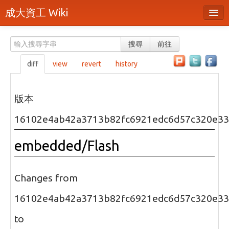
成大資工 Wiki
所有頁面
搜尋
前往
分類
diff
view
revert
history
隨機頁面
最近活動
版本
上傳檔案
16102e4ab42a3713b82fc6921edc6d57c320e3
本頁面
embedded/Flash
頁面原始檔
可列印版本
Changes from
刪除本頁
16102e4ab42a3713b82fc6921edc6d57c320e3
to
登入 / 註冊帳號