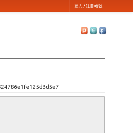
登入 / 註冊帳號
c824786e1fe125d3d5e7