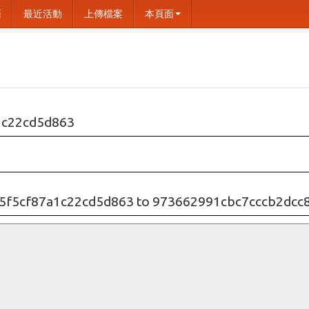
面
最近活動
上傳檔案
本頁面
1c22cd5d863
5f5cf87a1c22cd5d863 to 973662991cbc7cccb2dc