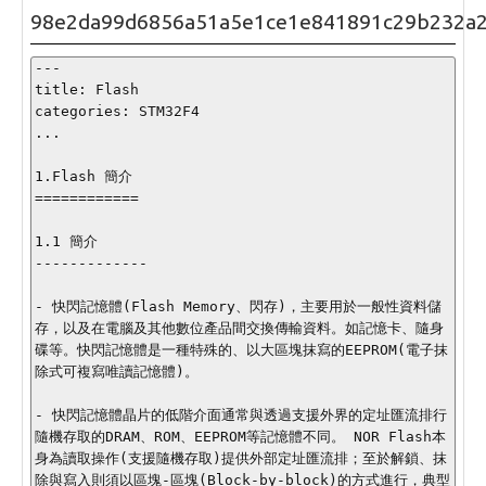
98e2da99d6856a51a5e1ce1e841891c29b232a
---

title: Flash

categories: STM32F4

...

1.Flash 簡介

============

1.1 簡介

-------------

- 快閃記憶體(Flash Memory、閃存)，主要用於一般性資料儲
存，以及在電腦及其他數位產品間交換傳輸資料。如記憶卡、隨身
碟等。快閃記憶體是一種特殊的、以大區塊抹寫的EEPROM(電子抹
除式可複寫唯讀記憶體)。

- 快閃記憶體晶片的低階介面通常與透過支援外界的定址匯流排行
隨機存取的DRAM、ROM、EEPROM等記憶體不同。 NOR Flash本
身為讀取操作(支援隨機存取)提供外部定址匯流排；至於解鎖、抹
除與寫入則須以區塊-區塊(Block-by-block)的方式進行，典型