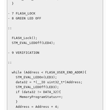
  }

- 7 FLASH_LOCK

- 8 GREEN LED OFF

::

  FLASH_Lock(); 

  STM_EVAL_LEDOff(LED4);

- 9 VERIFICATION

::

  while (Address < FLASH_USER_END_ADDR){

    STM_EVAL_LEDOn(LED3);

    data32 = *(__IO uint32_t*)Address;

    STM_EVAL_LEDOff(LED3);

    if (data32 != DATA_32){

      MemoryProgramStatus++;  

    }

    Address = Address + 4;
