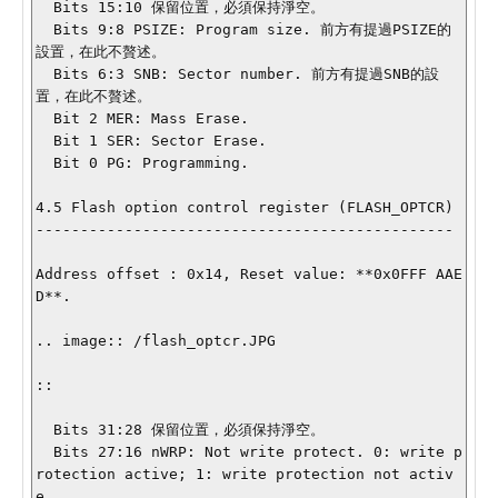
  Bits 15:10 保留位置，必須保持淨空。

  Bits 9:8 PSIZE: Program size. 前方有提過PSIZE的
設置，在此不贅述。

  Bits 6:3 SNB: Sector number. 前方有提過SNB的設
置，在此不贅述。

  Bit 2 MER: Mass Erase.

  Bit 1 SER: Sector Erase.

  Bit 0 PG: Programming.

4.5 Flash option control register (FLASH_OPTCR)

-----------------------------------------------

Address offset : 0x14, Reset value: **0x0FFF AAE
D**.

.. image:: /flash_optcr.JPG

::

  Bits 31:28 保留位置，必須保持淨空。

  Bits 27:16 nWRP: Not write protect. 0: write p
rotection active; 1: write protection not activ
e.
