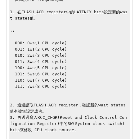
1. 在FLASH_ACR register中的LATENCY bits設定新的wai
t states值。

::

  000: 0ws(1 CPU cycle)

  001: 1ws(2 CPU cycle)

  010: 2ws(3 CPU cycle)

  011: 3ws(4 CPU cycle)

  100: 4ws(5 CPU cycle)

  101: 5ws(6 CPU cycle)

  110: 6ws(7 CPU cycle)

  111: 7ws(8 CPU cycle)

2. 透過讀取FLASH_ACR register，確認新的wait states
值有被無設定成功。

3. 再透過寫入RCC_CFGR(Reset and Clock Control Con
figuration Register)中的SW(System clock switch) 
bits來修改 CPU clock source.
