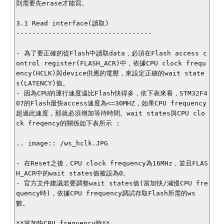
則需要先erase才能寫。

3.1 Read interface(讀取)

----------------------------------

- 為了要正確的從Flash中讀取data，必須在Flash access c
ontrol register(FLASH_ACR)中，依據CPU clock frequ
ency(HCLK)與device供應的電壓，來設定正確的wait state
s(LATENCY)值。

- 因為CPU的運行速度遠比Flash快得多，依下表來看，STM32F4
07的Flash最快access速度為<=30MHZ，如果CPU frequency
超過此速度，那就必須增加等待時間。wait states與CPU clo
ck freqency的關係如下表所示 :

.. image:: /ws_hclk.JPG

- 在Reset之後，CPU clock frequency為16MHz，並且FLAS
H_ACR中的wait states值被設為0。

- 官方文件建議若要調整wait states值(當加快/減慢CPU fre
quency時)，依據CPU frequency調試存取Flash所需的ws
數。

**當加快CPU frequency時**
