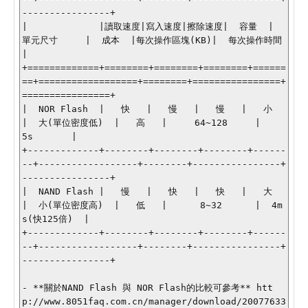
----------------+

|             |讀取速度|寫入速度|擦除速度|  容量  |     
單元尺寸     |  成本  |每次操作區塊(KB)|  每次操作時間  
|

+=============+========+========+========+======
==+==================+========+================+
================+

|  NOR Flash  |   快   |   慢   |   慢   |   小   
|  大(單位密度低)  |   高   |     64~128     |       
5s       |

+-------------+--------+--------+--------+------
--+------------------+--------+----------------+
----------------+

|  NAND Flash |   慢   |   快   |   快   |   大   
|  小(單位密度高)  |   低   |      8~32      |  4m
s(快125倍)  |

+-------------+--------+--------+--------+------
--+------------------+--------+----------------+
----------------+

- **關於NAND Flash 與 NOR Flash的比較可參考** htt
p://www.8051faq.com.cn/manager/download/20077633