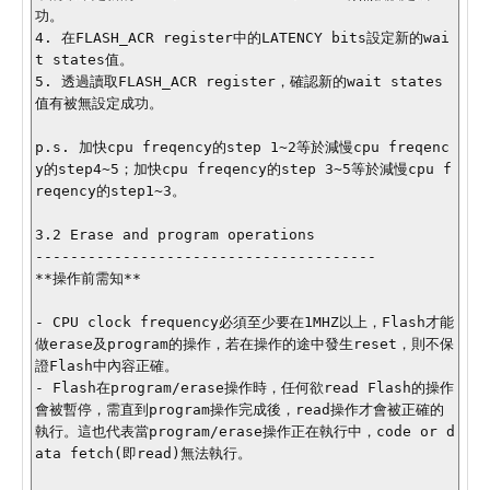
功。

4. 在FLASH_ACR register中的LATENCY bits設定新的wai
t states值。

5. 透過讀取FLASH_ACR register，確認新的wait states
值有被無設定成功。

p.s. 加快cpu freqency的step 1~2等於減慢cpu freqenc
y的step4~5；加快cpu freqency的step 3~5等於減慢cpu f
reqency的step1~3。

3.2 Erase and program operations

---------------------------------------

**操作前需知**

- CPU clock frequency必須至少要在1MHZ以上，Flash才能
做erase及program的操作，若在操作的途中發生reset，則不保
證Flash中內容正確。

- Flash在program/erase操作時，任何欲read Flash的操作
會被暫停，需直到program操作完成後，read操作才會被正確的
執行。這也代表當program/erase操作正在執行中，code or d
ata fetch(即read)無法執行。
