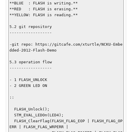
**BLUE  : FLASH is writing.**

**RED   : FLASH is erasing.**

**YELLOW: FLASH is reading.**

5.2 git repository

------------------

-git repo: https://gitcafe.com/xturtle/NCKU-Embe
dded-2012-Flash-Demo

5.3 operation flow

------------------

- 1 FLASH_UNLOCK

- 2 GREEN LED ON

::

  FLASH_Unlock();

  STM_EVAL_LEDOn(LED4);

  FLASH_ClearFlag(FLASH_FLAG_EOP | FLASH_FLAG_OP
ERR | FLASH_FLAG_WRPERR | 
