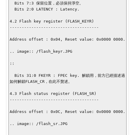
  Bits 7:3 保留位置，必須保持淨空。

  Bits 2:0 LATENCY : Latency.

4.2 Flash key register (FLASH_KEYR)

-------------------------------------

Address offset : 0x04, Reset value: 0x0000 0000.

.. image:: /flash_keyr.JPG

::

  Bits 31:0 FKEYR : FPEC key. 解鎖用，前方已經描述過
如何解鎖FLASH_CR，在此不贅述。

4.3 Flash status register (FLASH_SR)

-------------------------------------

Address offset : 0x0C, Reset value: 0x0000 0000.

.. image:: /flash_sr.JPG
