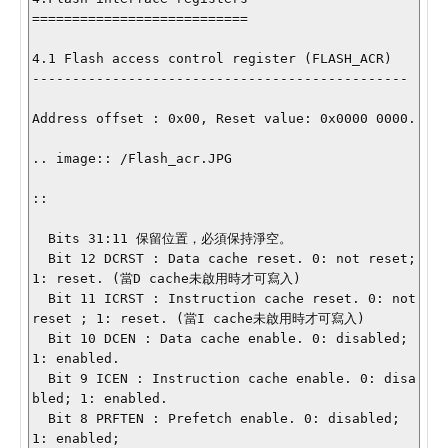
===========================

4.1 Flash access control register (FLASH_ACR)

-----------------------------------------------

Address offset : 0x00, Reset value: 0x0000 0000.

.. image:: /Flash_acr.JPG

::

  Bits 31:11 保留位置，必須保持淨空。

  Bit 12 DCRST : Data cache reset. 0: not reset; 
1: reset. (當D cache未啟用時才可寫入)

  Bit 11 ICRST : Instruction cache reset. 0: not 
reset ; 1: reset. (當I cache未啟用時才可寫入)

  Bit 10 DCEN : Data cache enable. 0: disabled; 
1: enabled.

  Bit 9 ICEN : Instruction cache enable. 0: disa
bled; 1: enabled.

  Bit 8 PRFTEN : Prefetch enable. 0: disabled; 
1: enabled;
