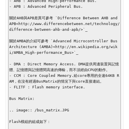
- AHB : Advanced High-performance Bus.

- APB : Advanced Peripheral Bus.

關於AHB與APB差異可參考 `Difference Between AHB and 
APB<http://www.differencebetween.net/technology/
difference-between-ahb-and-apb/>`_

關於AMBA的介紹可參考 `Advanced Microcontroller Bus 
Architecture (AMBA)<http://en.wikipedia.org/wik
i/AMBA_High-performance_Bus>`_

- DMA : Direct Memory Access. DMA提供周邊裝置與記憶
體、記憶體與記憶體間高速的傳輸，而不須經由CPU的動作。

- CCM : Core Coupled Memory.給core專用的全速64KB R
AM，在沒有經過BusMatrix的情況下與core直接連結。

- FLITF : Flash memory interface.

Bus Matrix:

.. image:: /bus_matrix.JPG

Flash模組的組成如下：
