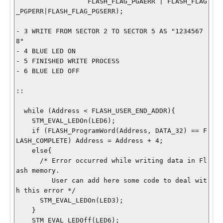
                  FLASH_FLAG_PGAERR | FLASH_FLAG
_PGPERR|FLASH_FLAG_PGSERR); 

- 3 WRITE FROM SECTOR 2 TO SECTOR 5 AS "1234567
8"

- 4 BLUE LED ON

- 5 FINISHED WRITE PROCESS

- 6 BLUE LED OFF

::

  while (Address < FLASH_USER_END_ADDR){

    STM_EVAL_LEDOn(LED6);

    if (FLASH_ProgramWord(Address, DATA_32) == F
LASH_COMPLETE) Address = Address + 4;

    else{

      /* Error occurred while writing data in Fl
ash memory. 

         User can add here some code to deal wit
h this error */

      STM_EVAL_LEDOn(LED3);

    }

    STM_EVAL_LEDOff(LED6);
