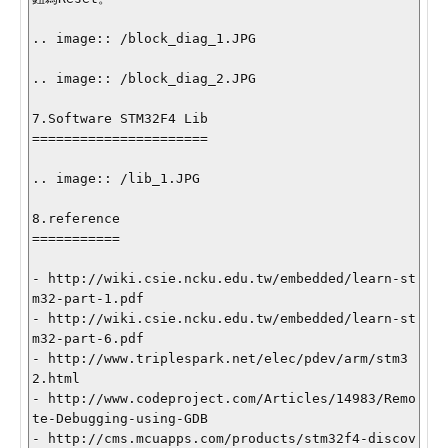
.. image:: /block_diag_1.JPG

.. image:: /block_diag_2.JPG

7.Software STM32F4 Lib

======================

.. image:: /lib_1.JPG

8.reference

===========

- http://wiki.csie.ncku.edu.tw/embedded/learn-st
m32-part-1.pdf

- http://wiki.csie.ncku.edu.tw/embedded/learn-st
m32-part-6.pdf

- http://www.triplespark.net/elec/pdev/arm/stm3
2.html

- http://www.codeproject.com/Articles/14983/Remo
te-Debugging-using-GDB

- http://cms.mcuapps.com/products/stm32f4-discov