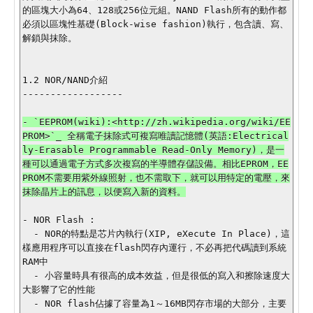
的區塊大小為64、128或256位元組。NAND Flash所有的動作都
必須以區塊性基礎(Block-wise fashion)執行，包含讀、寫、
解鎖與抹除。

1.2 NOR/NAND介紹

------------------

- `EEPROM(wiki):<http://zh.wikipedia.org/wiki/EE
PROM>`_ 全稱電子抹除式可複寫唯讀記憶體(英語:Electrical
ly-Erasable Programmable Read-Only Memory)，是一
種可以通過電子方式多次複寫的半導體存儲設備。相比EPROM，EE
PROM不需要用紫外線照射，也不需取下，就可以用特定的電壓，來
抹除晶片上的訊息，以便寫入新的資料。

- NOR Flash : 

  - NOR的特點是芯片內執行(XIP, eXecute In Place)，這
樣應用程序可以直接在flash閃存內運行，不必再把代碼讀到系統
RAM中

  - 小容量時具有很高的成本效益，但是很低的寫入和擦除速度大
大影響了它的性能

  - NOR flash佔據了容量為1～16MB閃存市場的大部分，主要