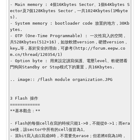
- Main memory : 4個16Kbytes Sector、1個64Kbytes S
ector及7個128Kbytes Sector，一共1024Kbytes(1Mbyte
s).

- System memory : bootloader code 放置的地方，30Kb
ytes.

- OTP (One-Time Programmable) : 一次性寫入的空間，
共528Kbytes(512+16)，如放軟體version，硬體version，
key…等，基於安全的理由，可參考(http://forum.eepw.co
m.cn/thread/120354/1)

- Option byte : 用來設定讀寫保護、電壓level、軟硬體看
門狗與Standby or Stop模式下的重置，共16Kbytes.

.. image:: /flash module organization.JPG

3 Flash 操作

============

**基本觀念：**

- Flash的每個cell在寫的時候只能1->0，不能從0->1；而era
se後，該sector中所有的cell值皆為1。

- 當bit寫入由1寫成0時，不需要先erase；但若將0寫為1時，