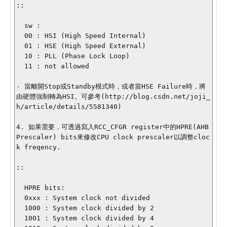
::

  sw : 

  00 : HSI (High Speed Internal)

  01 : HSE (High Speed External)

  10 : PLL (Phase Lock Loop)

  11 : not allowed

- 當離開Stop或Standby模式時，或者當HSE Failure時，將
由硬體強制轉為HSI。可參考(http://blog.csdn.net/joji_
h/article/details/5581340)

4. 如果需要，可透過寫入RCC_CFGR register中的HPRE(AHB 
Prescaler) bits來修改CPU clock prescaler以調整cloc
k freqency.

::

  HPRE bits:

  0xxx : System clock not divided

  1000 : System clock divided by 2

  1001 : System clock divided by 4
