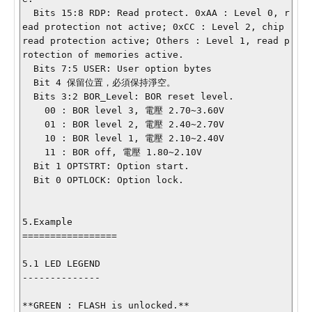
  Bits 15:8 RDP: Read protect. 0xAA : Level 0, r
ead protection not active; 0xCC : Level 2, chip 
read protection active; Others : Level 1, read p
rotection of memories active.

  Bits 7:5 USER: User option bytes

  Bit 4 保留位置，必須保持淨空。

  Bits 3:2 BOR_Level: BOR reset level.

    00 : BOR level 3, 電壓 2.70~3.60V

    01 : BOR level 2, 電壓 2.40~2.70V

    10 : BOR level 1, 電壓 2.10~2.40V

    11 : BOR off, 電壓 1.80~2.10V

  Bit 1 OPTSTRT: Option start.

  Bit 0 OPTLOCK: Option lock.

5.Example

=================

5.1 LED LEGEND

--------------

**GREEN : FLASH is unlocked.**
