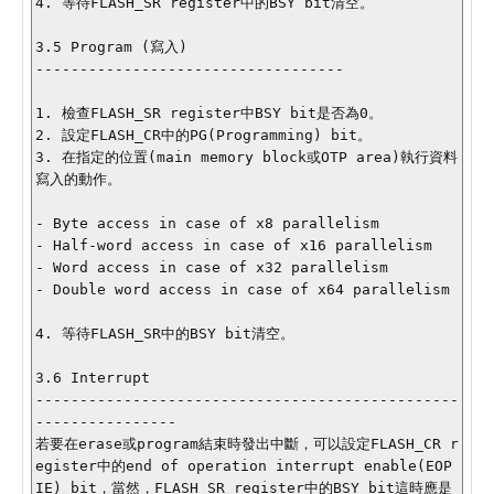
4. 等待FLASH_SR register中的BSY bit清空。

3.5 Program (寫入)

-----------------------------------

1. 檢查FLASH_SR register中BSY bit是否為0。

2. 設定FLASH_CR中的PG(Programming) bit。

3. 在指定的位置(main memory block或OTP area)執行資料
寫入的動作。

- Byte access in case of x8 parallelism

- Half-word access in case of x16 parallelism

- Word access in case of x32 parallelism

- Double word access in case of x64 parallelism

4. 等待FLASH_SR中的BSY bit清空。

3.6 Interrupt

------------------------------------------------
----------------

若要在erase或program結束時發出中斷，可以設定FLASH_CR r
egister中的end of operation interrupt enable(EOP
IE) bit，當然，FLASH_SR register中的BSY bit這時應是