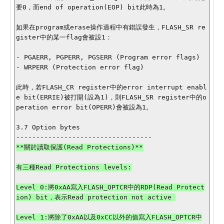
要0，而end of operation(EOP) bit此時為1。

如果在program或erase操作過程中有錯誤發生，FLASH_SR re
gister中的某一flag會被設1： 

- PGAERR, PGPERR, PGSERR (Program error flags)

- WRPERR (Protection error flag)

此時，若FLASH_CR register中的error interrupt enabl
e bit(ERRIE)被打開(設為1)，則FLASH_SR register中的o
peration error bit(OPERR)會被設為1。

3.7 Option bytes

有三種Read Protections levels:

Level 0:將0xAA寫入FLASH_OPTCR中的RDP(Read Protect
ion) bit，表示Read protection not active 

Level 1:將除了0xAA以及0xCC以外的值寫入FLASH_OPTCR中