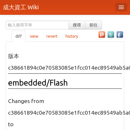
成大資工 Wiki
所有頁面
搜尋
前往
分類
diff
view
revert
history
隨機頁面
最近活動
版本
上傳檔案
c38661894c0e70583085e1fcc014ec89549ab5a
本頁面
embedded/Flash
頁面原始檔
可列印版本
Changes from
刪除本頁
c38661894c0e70583085e1fcc014ec89549ab5a
to
登入 / 註冊帳號