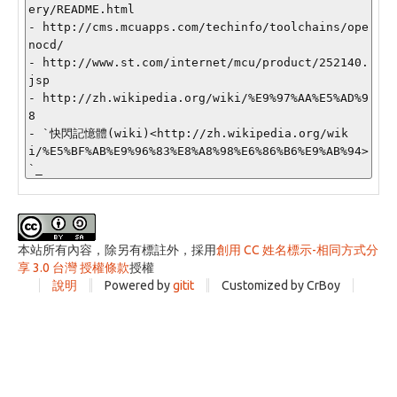
ery/README.html

- http://cms.mcuapps.com/techinfo/toolchains/ope
nocd/

- http://www.st.com/internet/mcu/product/252140.
jsp

- http://zh.wikipedia.org/wiki/%E9%97%AA%E5%AD%9
8

- `快閃記憶體(wiki)<http://zh.wikipedia.org/wik
i/%E5%BF%AB%E9%96%83%E8%A8%98%E6%86%B6%E9%AB%94>
本站所有內容，除另有標註外，採用
創用 CC 姓名標示-相同方式分
享 3.0 台灣 授權條款
授權
說明
Powered by
gitit
Customized by CrBoy