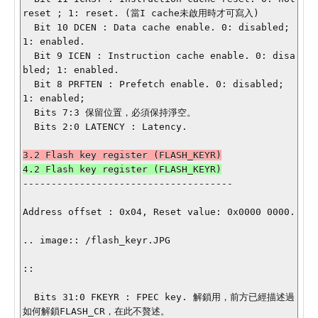
reset ; 1: reset. (當I cache未啟用時才可寫入)

  Bit 10 DCEN : Data cache enable. 0: disabled; 
1: enabled.

  Bit 9 ICEN : Instruction cache enable. 0: disa
bled; 1: enabled.

  Bit 8 PRFTEN : Prefetch enable. 0: disabled; 
1: enabled;

  Bits 7:3 保留位置，必須保持淨空。

  Bits 2:0 LATENCY : Latency.

-------------------------------------

Address offset : 0x04, Reset value: 0x0000 0000.

.. image:: /flash_keyr.JPG

::

  Bits 31:0 FKEYR : FPEC key. 解鎖用，前方已經描述過
如何解鎖FLASH_CR，在此不贅述。
