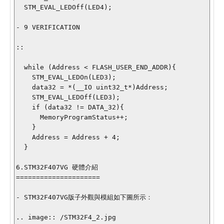
  STM_EVAL_LEDOff(LED4);

- 9 VERIFICATION

::

  while (Address < FLASH_USER_END_ADDR){

    STM_EVAL_LEDOn(LED3);

    data32 = *(__IO uint32_t*)Address;

    STM_EVAL_LEDOff(LED3);

    if (data32 != DATA_32){

      MemoryProgramStatus++;  

    }

    Address = Address + 4;

  } 

6.STM32F407VG 硬體介紹

=====================

- STM32F407VG版子外觀與模組如下圖所示：

.. image:: /STM32F4_2.jpg
