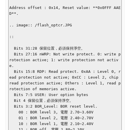
Address offset : 0x14, Reset value: **0x0FFF AAE
D**.

.. image:: /flash_optcr.JPG

::

  Bits 31:28 保留位置，必須保持淨空。

  Bits 27:16 nWRP: Not write protect. 0: write p
rotection active; 1: write protection not activ
e.

  Bits 15:8 RDP: Read protect. 0xAA : Level 0, r
ead protection not active; 0xCC : Level 2, chip 
read protection active; Others : Level 1, read p
rotection of memories active.

  Bits 7:5 USER: User option bytes

  Bit 4 保留位置，必須保持淨空。

  Bits 3:2 BOR_Level: BOR reset level.

    00 : BOR level 3, 電壓 2.70~3.60V

    01 : BOR level 2, 電壓 2.40~2.70V

    10 : BOR level 1, 電壓 2.10~2.40V

    11 : BOR off, 電壓 1.80~2.10V
