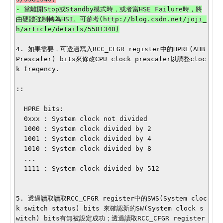
- 當離開Stop或Standby模式時，或者當HSE Failure時，將
由硬體強制轉為HSI。可參考(http://blog.csdn.net/joji_
4. 如果需要，可透過寫入RCC_CFGR register中的HPRE(AHB 
Prescaler) bits來修改CPU clock prescaler以調整cloc
k freqency.

::

  HPRE bits:

  0xxx : System clock not divided

  1000 : System clock divided by 2

  1001 : System clock divided by 4

  1010 : System clock divided by 8

  ...

  1111 : System clock divided by 512

5. 透過讀取讀取RCC_CFGR register中的SWS(System cloc
k switch status) bits 來確認新的SW(System clock s
witch) bits有無被設定成功；透過讀取RCC_CFGR register