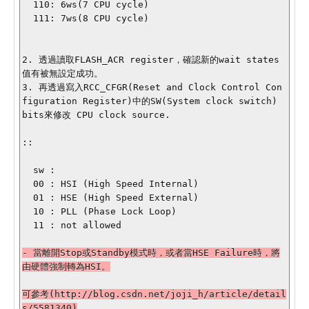
  110: 6ws(7 CPU cycle)

  111: 7ws(8 CPU cycle)

2. 透過讀取FLASH_ACR register，確認新的wait states
值有被無設定成功。

3. 再透過寫入RCC_CFGR(Reset and Clock Control Con
figuration Register)中的SW(System clock switch) 
bits來修改 CPU clock source.

::

  sw : 

  00 : HSI (High Speed Internal)

  01 : HSE (High Speed External)

  10 : PLL (Phase Lock Loop)

  11 : not allowed

- 當離開Stop或Standby模式時，或者當HSE Failure時，將
由硬體強制轉為HSI。

可參考(http://blog.csdn.net/joji_h/article/detail