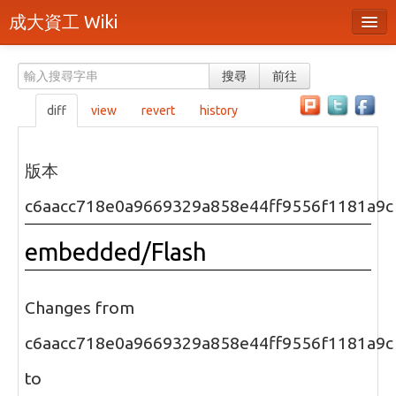
成大資工 Wiki
所有頁面
搜尋
前往
分類
diff
view
revert
history
隨機頁面
最近活動
版本
上傳檔案
c6aacc718e0a9669329a858e44ff9556f1181a9c
本頁面
embedded/Flash
頁面原始檔
可列印版本
Changes from
刪除本頁
c6aacc718e0a9669329a858e44ff9556f1181a9c
to
登入 / 註冊帳號