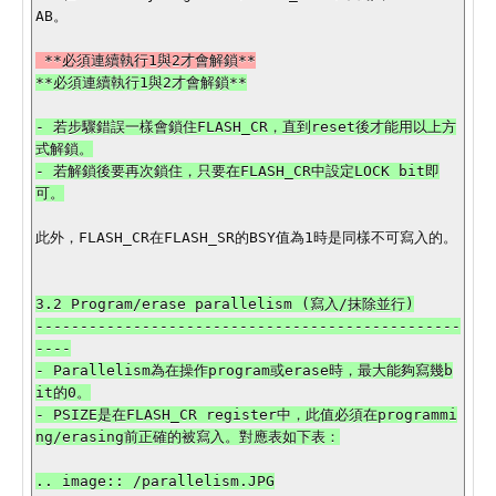
AB。

- 若步驟錯誤一樣會鎖住FLASH_CR，直到reset後才能用以上方
式解鎖。

- 若解鎖後要再次鎖住，只要在FLASH_CR中設定LOCK bit即
可。

此外，FLASH_CR在FLASH_SR的BSY值為1時是同樣不可寫入的。

3.2 Program/erase parallelism (寫入/抹除並行)

------------------------------------------------
----

- Parallelism為在操作program或erase時，最大能夠寫幾b
it的0。

- PSIZE是在FLASH_CR register中，此值必須在programmi
ng/erasing前正確的被寫入。對應表如下表：

.. image:: /parallelism.JPG
