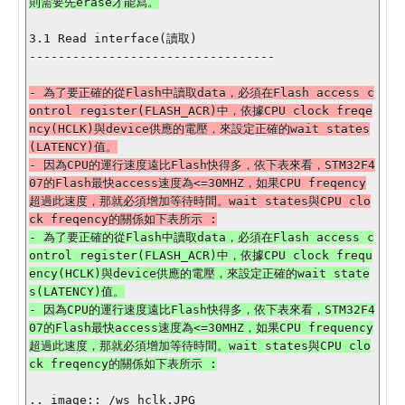
則需要先erase才能寫。

3.1 Read interface(讀取)

----------------------------------

- 為了要正確的從Flash中讀取data，必須在Flash access c
ontrol register(FLASH_ACR)中，依據CPU clock freqe
ncy(HCLK)與device供應的電壓，來設定正確的wait states
(LATENCY)值。

- 因為CPU的運行速度遠比Flash快得多，依下表來看，STM32F4
07的Flash最快access速度為<=30MHZ，如果CPU freqency
超過此速度，那就必須增加等待時間。wait states與CPU clo
- 為了要正確的從Flash中讀取data，必須在Flash access c
ontrol register(FLASH_ACR)中，依據CPU clock frequ
ency(HCLK)與device供應的電壓，來設定正確的wait state
s(LATENCY)值。

- 因為CPU的運行速度遠比Flash快得多，依下表來看，STM32F4
07的Flash最快access速度為<=30MHZ，如果CPU frequency
超過此速度，那就必須增加等待時間。wait states與CPU clo
.. image:: /ws_hclk.JPG
