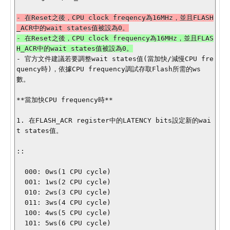
- 在Reset之後，CPU clock freqency為16MHz，並且FLASH
- 在Reset之後，CPU clock frequency為16MHz，並且FLAS
- 官方文件建議若要調整wait states值(當加快/減慢CPU fre
quency時)，依據CPU frequency調試存取Flash所需的ws
數。

**當加快CPU frequency時**

1. 在FLASH_ACR register中的LATENCY bits設定新的wai
t states值。

::

  000: 0ws(1 CPU cycle)

  001: 1ws(2 CPU cycle)

  010: 2ws(3 CPU cycle)

  011: 3ws(4 CPU cycle)

  100: 4ws(5 CPU cycle)

  101: 5ws(6 CPU cycle)
