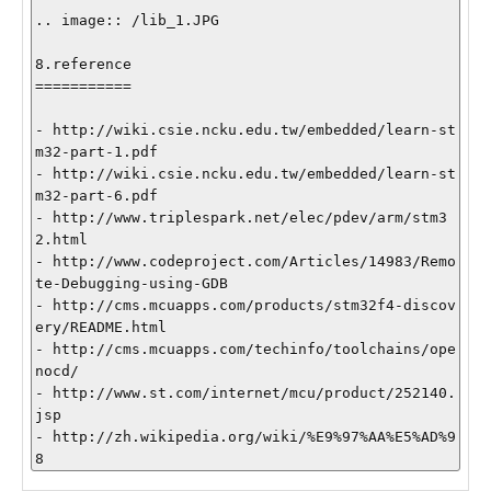
.. image:: /lib_1.JPG

8.reference

===========

- http://wiki.csie.ncku.edu.tw/embedded/learn-st
m32-part-1.pdf

- http://wiki.csie.ncku.edu.tw/embedded/learn-st
m32-part-6.pdf

- http://www.triplespark.net/elec/pdev/arm/stm3
2.html

- http://www.codeproject.com/Articles/14983/Remo
te-Debugging-using-GDB

- http://cms.mcuapps.com/products/stm32f4-discov
ery/README.html

- http://cms.mcuapps.com/techinfo/toolchains/ope
nocd/

- http://www.st.com/internet/mcu/product/252140.
jsp

- http://zh.wikipedia.org/wiki/%E9%97%AA%E5%AD%9