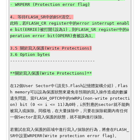
此時，若FLASH_CR register中的error interrupt enabl
e bit(ERRIE)被打開(設為1)，則FLASH_SR register中的o
----------------------------------

**關於寫入保護(Write Protections)**

在12個User Sector中(請見5.Flash記憶體架構介紹)，Flas
h memory可以設為保護狀態來避免非預期的寫入操作造成的數據
遺失問題。當FLASH_OPTCR中的nWRPi(non-write protecti
on) bit (0 <= i <= 11)為0時，i所對應的sector就不能夠
被寫入或抹除。同樣地，在大量抹除中，只要在抹除範圍內有任何
一個Sector是寫入保護的狀態，就不能夠進行抹除。

若嘗試在寫入保護的區域中進行寫入/抹除的行為，將會在FLASH_
SR中設置WRPERR(Write protection error flag)。
