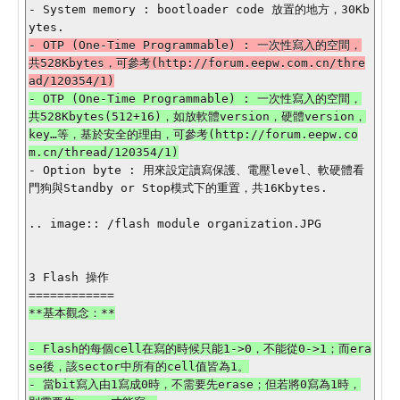
- System memory : bootloader code 放置的地方，30Kb
- OTP (One-Time Programmable) : 一次性寫入的空間，
共528Kbytes，可參考(http://forum.eepw.com.cn/thre
- OTP (One-Time Programmable) : 一次性寫入的空間，
共528Kbytes(512+16)，如放軟體version，硬體version，
key…等，基於安全的理由，可參考(http://forum.eepw.co
- Option byte : 用來設定讀寫保護、電壓level、軟硬體看
門狗與Standby or Stop模式下的重置，共16Kbytes.

.. image:: /flash module organization.JPG

3 Flash 操作

- Flash的每個cell在寫的時候只能1->0，不能從0->1；而era
se後，該sector中所有的cell值皆為1。

- 當bit寫入由1寫成0時，不需要先erase；但若將0寫為1時，