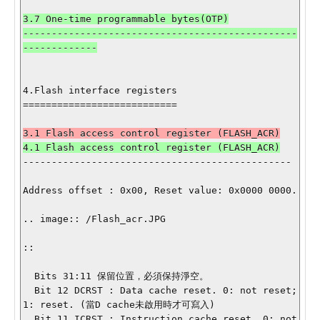
3.7 One-time programmable bytes(OTP)

------------------------------------------------
4.Flash interface registers

===========================

-----------------------------------------------

Address offset : 0x00, Reset value: 0x0000 0000.

.. image:: /Flash_acr.JPG

::

  Bits 31:11 保留位置，必須保持淨空。

  Bit 12 DCRST : Data cache reset. 0: not reset; 
1: reset. (當D cache未啟用時才可寫入)

  Bit 11 ICRST : Instruction cache reset. 0: not 