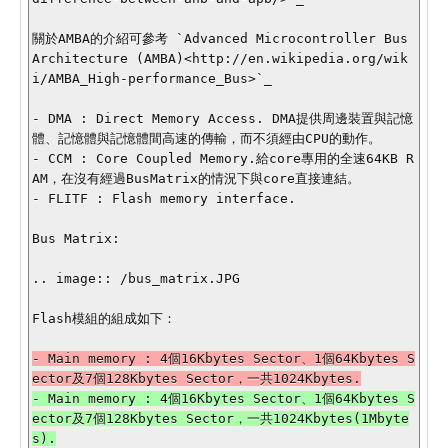
關於AMBA的介紹可參考 `Advanced Microcontroller Bus 
Architecture (AMBA)<http://en.wikipedia.org/wik
i/AMBA_High-performance_Bus>`_

- DMA : Direct Memory Access. DMA提供周邊裝置與記憶
體、記憶體與記憶體間高速的傳輸，而不須經由CPU的動作。

- CCM : Core Coupled Memory.給core專用的全速64KB R
AM，在沒有經過BusMatrix的情況下與core直接連結。

- FLITF : Flash memory interface.

Bus Matrix:

.. image:: /bus_matrix.JPG

Flash模組的組成如下：

- Main memory : 4個16Kbytes Sector、1個64Kbytes S
- Main memory : 4個16Kbytes Sector、1個64Kbytes S
ector及7個128Kbytes Sector，一共1024Kbytes(1Mbyte