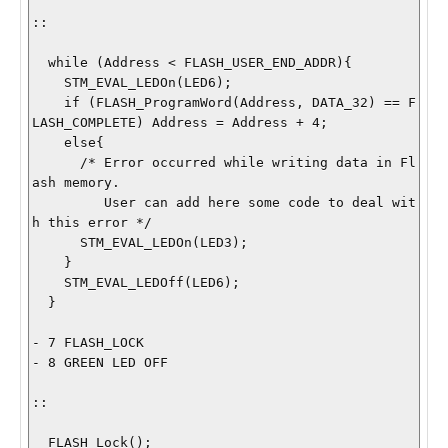
::

  while (Address < FLASH_USER_END_ADDR){

    STM_EVAL_LEDOn(LED6);

    if (FLASH_ProgramWord(Address, DATA_32) == F
LASH_COMPLETE) Address = Address + 4;

    else{

      /* Error occurred while writing data in Fl
ash memory. 

         User can add here some code to deal wit
h this error */

      STM_EVAL_LEDOn(LED3);

    }

    STM_EVAL_LEDOff(LED6);

  }

- 7 FLASH_LOCK

- 8 GREEN LED OFF

::

  FLASH_Lock(); 
