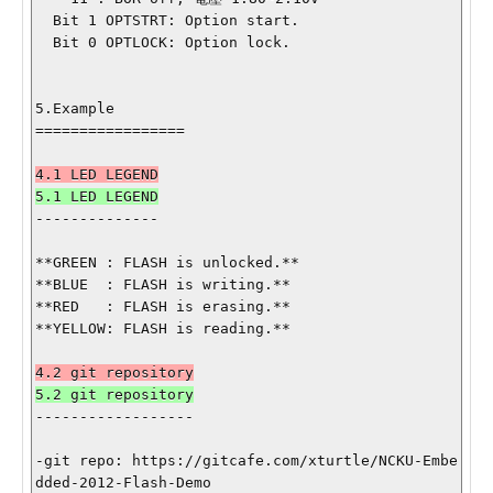
  Bit 1 OPTSTRT: Option start.

  Bit 0 OPTLOCK: Option lock.

5.Example

=================

--------------

**GREEN : FLASH is unlocked.**

**BLUE  : FLASH is writing.**

**RED   : FLASH is erasing.**

**YELLOW: FLASH is reading.**

------------------

-git repo: https://gitcafe.com/xturtle/NCKU-Embe
dded-2012-Flash-Demo
