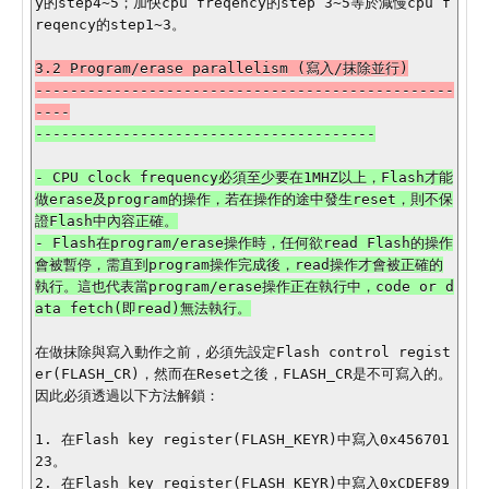
y的step4~5；加快cpu freqency的step 3~5等於減慢cpu f
reqency的step1~3。

3.2 Program/erase parallelism (寫入/抹除並行)

------------------------------------------------
- CPU clock frequency必須至少要在1MHZ以上，Flash才能
做erase及program的操作，若在操作的途中發生reset，則不保
證Flash中內容正確。

- Flash在program/erase操作時，任何欲read Flash的操作
會被暫停，需直到program操作完成後，read操作才會被正確的
執行。這也代表當program/erase操作正在執行中，code or d
ata fetch(即read)無法執行。

在做抹除與寫入動作之前，必須先設定Flash control regist
er(FLASH_CR)，然而在Reset之後，FLASH_CR是不可寫入的。
因此必須透過以下方法解鎖：

1. 在Flash key register(FLASH_KEYR)中寫入0x456701
23。

2. 在Flash key register(FLASH_KEYR)中寫入0xCDEF89