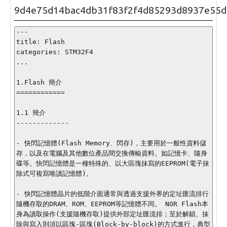
9d4e75d14bac4db31f83f2f4d85293d8937e55d
---

title: Flash

categories: STM32F4

...

1.Flash 簡介

============

1.1 簡介

-------------

- 快閃記憶體(Flash Memory、閃存)，主要用於一般性資料儲
存，以及在電腦及其他數位產品間交換傳輸資料。如記憶卡、隨身
碟等。快閃記憶體是一種特殊的、以大區塊抹寫的EEPROM(電子抹
除式可複寫唯讀記憶體)。

- 快閃記憶體晶片的低階介面通常與透過支援外界的定址匯流排行
隨機存取的DRAM、ROM、EEPROM等記憶體不同。 NOR Flash本
身為讀取操作(支援隨機存取)提供外部定址匯流排；至於解鎖、抹
除與寫入則須以區塊-區塊(Block-by-block)的方式進行，典型