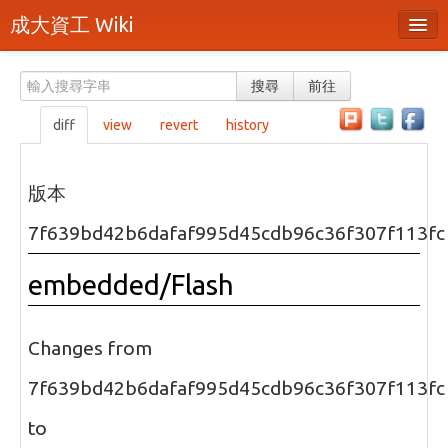
成大資工 Wiki
所有頁面
搜尋
前往
分類
diff
view
revert
history
隨機頁面
最近活動
版本
上傳檔案
7f639bd42b6dafaf995d45cdb96c36f307f113fc
本頁面
embedded/Flash
頁面原始檔
可列印版本
Changes from
刪除本頁
7f639bd42b6dafaf995d45cdb96c36f307f113fc
to
登入 / 註冊帳號