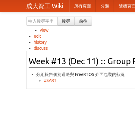
成大資工 Wiki
所有頁面
分類
隨機頁
搜尋
前往
view
edit
history
discuss
Week #13 (Dec 11) :: Group 
分組報告個別週邊與 FreeRTOS 介面包裝的狀況
USART