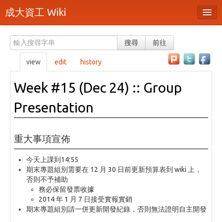
成大資工 Wiki
所有頁面
搜尋
前往
分類
view
edit
history
隨機頁面
Week #15 (Dec 24) :: Group
最近活動
Presentation
上傳檔案
本頁面
重大事項宣佈
頁面原始檔
今天上課到14:55
期末專題組別需要在 12 月 30 日前更新預算表到 wiki 上，
可列印版本
否則不予補助
務必保留發票收據
刪除本頁
2014 年 1 月 7 日接受實報實銷
期末專題組別請一併更新開發紀錄，否則無法證明自主開發
登入 / 註冊帳號